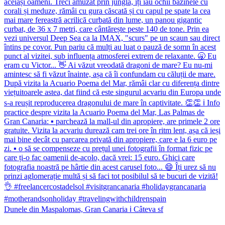
Dunele din Maspalomas, Gran Canaria ℹ️ Câteva sf