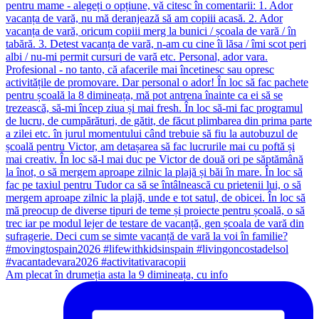
Am plecat în drumeția asta la 9 dimineața, cu info