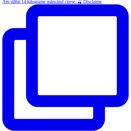
Am slăbit 14 kilograme mâncând cireșe. 🍒 Disclaime