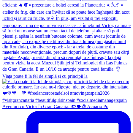
Viața poate fi la fel de simplă și cu principii la
Aventuri cu Victor în Gran Canaria: 🐟🐡🍥 Acuario Po