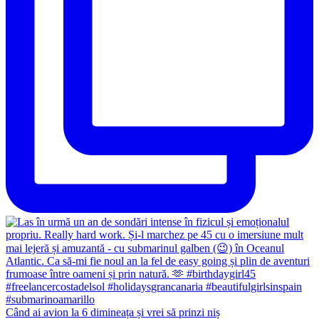
Când ai avion la 6 dimineața și vrei să prinzi niș