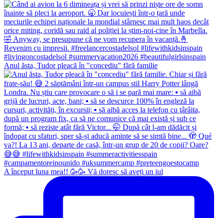
Anul ăsta, Tudor pleacă în "concediu" fără familie
A început luna mea!! 🥳🥳 Vă doresc să aveți un iul