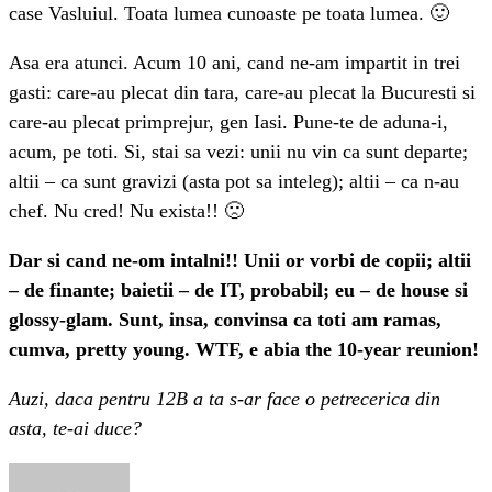
case Vasluiul. Toata lumea cunoaste pe toata lumea. 🙂
Asa era atunci. Acum 10 ani, cand ne-am impartit in trei
gasti: care-au plecat din tara, care-au plecat la Bucuresti si
care-au plecat primprejur, gen Iasi. Pune-te de aduna-i,
acum, pe toti. Si, stai sa vezi: unii nu vin ca sunt departe;
altii – ca sunt gravizi (asta pot sa inteleg); altii – ca n-au
chef. Nu cred! Nu exista!! 🙁
Dar si cand ne-om intalni!! Unii or vorbi de copii; altii
– de finante; baietii – de IT, probabil; eu – de house si
glossy-glam. Sunt, insa, convinsa ca toti am ramas,
cumva, pretty young. WTF, e abia the 10-year reunion!
Auzi, daca pentru 12B a ta s-ar face o petrecerica din
asta, te-ai duce?