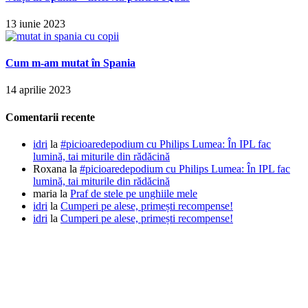
13 iunie 2023
Cum m-am mutat în Spania
14 aprilie 2023
Comentarii recente
idri
la
#picioaredepodium cu Philips Lumea: În IPL fac
lumină, tai miturile din rădăcină
Roxana
la
#picioaredepodium cu Philips Lumea: În IPL fac
lumină, tai miturile din rădăcină
maria
la
Praf de stele pe unghiile mele
idri
la
Cumperi pe alese, primești recompense!
idri
la
Cumperi pe alese, primești recompense!