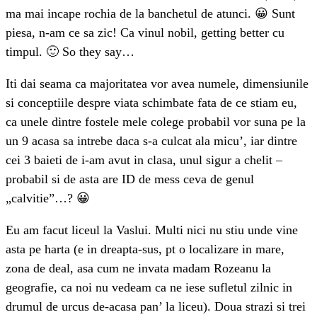
ma mai incape rochia de la banchetul de atunci. 😀 Sunt
piesa, n-am ce sa zic! Ca vinul nobil, getting better cu
timpul. 🙂 So they say…
Iti dai seama ca majoritatea vor avea numele, dimensiunile
si conceptiile despre viata schimbate fata de ce stiam eu,
ca unele dintre fostele mele colege probabil vor suna pe la
un 9 acasa sa intrebe daca s-a culcat ala micu’, iar dintre
cei 3 baieti de i-am avut in clasa, unul sigur a chelit –
probabil si de asta are ID de mess ceva de genul
„calvitie”…? 😀
Eu am facut liceul la Vaslui. Multi nici nu stiu unde vine
asta pe harta (e in dreapta-sus, pt o localizare in mare,
zona de deal, asa cum ne invata madam Rozeanu la
geografie, ca noi nu vedeam ca ne iese sufletul zilnic in
drumul de urcus de-acasa pan’ la liceu). Doua strazi si trei