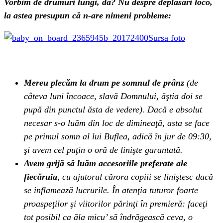
Vorbim de drumuri lungi, da? Nu despre deplasări loco,
la astea presupun că n-are nimeni probleme:
Sursa foto
Mereu plecăm la drum pe somnul de prânz
(de
câteva luni încoace, slavă Domnului, ăştia doi se
pupă din punctul ăsta de vedere). Dacă e absolut
necesar s-o luăm din loc de dimineaţă, asta se face
pe primul somn al lui Buflea, adică în jur de 09:30,
şi avem cel puţin o oră de linişte garantată.
Avem grijă să luăm accesoriile preferate ale
fiecăruia
, cu ajutorul cărora copiii se liniştesc dacă
se inflamează lucrurile. În atenţia tuturor foarte
proaspeţilor şi viitorilor părinţi în premieră: faceţi
tot posibil ca ăla micu’ să îndrăgească ceva, o