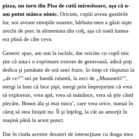
pizza, un turn din Pisa de cutii mirositoare, aşa că n-
am putut mânca nimic.
Oricum, copiii aveau gustările
lor, noi aveam emoţiile noastre, bărbatu-meu a găsit nişte
urechi de porc la alimentara din colţ, aşa că toată lumea
era plină de câte ceva.
Generic spus, am stat la taclale, dar oricine cu copil mic
ştie că asta-i o exprimare extrem de generoasă, adică poţi
dedica şi jumătate de oră unei fraze, în timp ce răspunzi la
„de ce?”
-uri pe bandă rulantă, la zeci de
„Maaamiii!”
,
mergi la baie că face pipi, mergi prin împrejurimi că vrea
să exploreze, vrea apă, vrea să mănânce, vrea să ştie când
plecăm. Bonus ăla şi mai micu’, care vrea orice, numai în
căruţ să stea liniştit nu. Îl şi înţeleg, la cât au amorţit în
maşină până la acest punct.
Dar în ciuda acestor deraieri de interacţiune cu draga mea