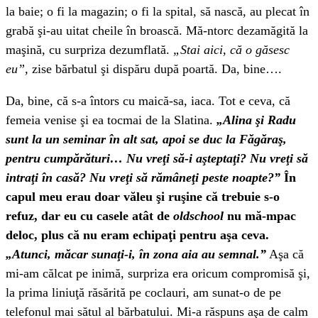
la baie; o fi la magazin; o fi la spital, să nască, au plecat în
grabă şi-au uitat cheile în broască. Mă-ntorc dezamăgită la
maşină, cu surpriza dezumflată.
„Stai aici, că o găsesc
eu”,
zise bărbatul şi dispăru după poartă. Da, bine….
Da, bine, că s-a întors cu maică-sa, iaca. Tot e ceva, că
femeia venise şi ea tocmai de la Slatina.
„Alina şi Radu
sunt la un seminar în alt sat, apoi se duc la Făgăraş,
pentru cumpărături… Nu vreţi să-i aşteptaţi? Nu vreţi să
intraţi în casă? Nu vreţi să rămâneţi peste noapte?”
În
capul meu erau doar văleu şi ruşine că trebuie s-o
refuz, dar eu cu casele atât de
oldschool
nu mă-mpac
deloc, plus că nu eram echipaţi pentru aşa ceva.
„Atunci, măcar sunaţi-i, în zona aia au semnal.”
Aşa că
mi-am călcat pe inimă, surpriza era oricum compromisă şi,
la prima liniuţă răsărită pe coclauri, am sunat-o de pe
telefonul mai sătul al bărbatului. Mi-a răspuns aşa de calm