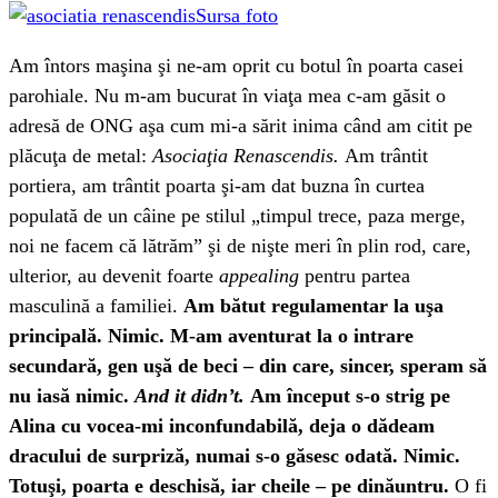
Sursa foto
Am întors maşina şi ne-am oprit cu botul în poarta casei
parohiale. Nu m-am bucurat în viaţa mea c-am găsit o
adresă de ONG aşa cum mi-a sărit inima când am citit pe
plăcuţa de metal:
Asociaţia Renascendis.
Am trântit
portiera, am trântit poarta şi-am dat buzna în curtea
populată de un câine pe stilul „timpul trece, paza merge,
noi ne facem că lătrăm” şi de nişte meri în plin rod, care,
ulterior, au devenit foarte
appealing
pentru partea
masculină a familiei.
Am bătut regulamentar la uşa
principală. Nimic. M-am aventurat la o intrare
secundară, gen uşă de beci – din care, sincer, speram să
nu iasă nimic.
And it didn’t.
Am început s-o strig pe
Alina cu vocea-mi inconfundabilă, deja o dădeam
dracului de surpriză, numai s-o găsesc odată. Nimic.
Totuşi, poarta e deschisă, iar cheile – pe dinăuntru.
O fi