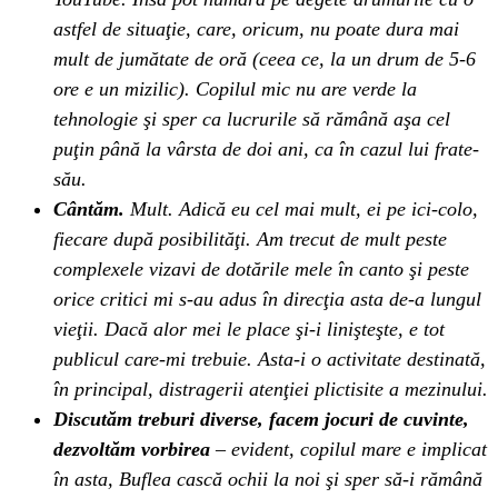
astfel de situaţie, care, oricum, nu poate dura mai
mult de jumătate de oră (ceea ce, la un drum de 5-6
ore e un mizilic). Copilul mic nu are verde la
tehnologie şi sper ca lucrurile să rămână aşa cel
puţin până la vârsta de doi ani, ca în cazul lui frate-
său.
Cântăm.
Mult. Adică eu cel mai mult, ei pe ici-colo,
fiecare după posibilităţi. Am trecut de mult peste
complexele vizavi de dotările mele în canto şi peste
orice critici mi s-au adus în direcţia asta de-a lungul
vieţii. Dacă alor mei le place şi-i linişteşte, e tot
publicul care-mi trebuie. Asta-i o activitate destinată,
în principal, distragerii atenţiei plictisite a mezinului.
Discutăm treburi diverse, facem jocuri de cuvinte,
dezvoltăm vorbirea
– evident, copilul mare e implicat
în asta, Buflea cască ochii la noi şi sper să-i rămână