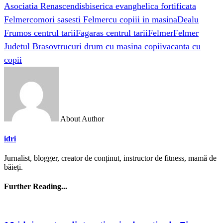
Asociatia Renascendis
biserica evanghelica fortificata
Felmer
comori sasesti Felmer
cu copiii in masina
Dealu
Frumos centrul tarii
Fagaras centrul tarii
Felmer
Felmer
Judetul Brasov
trucuri drum cu masina copii
vacanta cu
copii
About Author
idri
Jurnalist, blogger, creator de conținut, instructor de fitness, mamă de
băieți.
Further Reading...