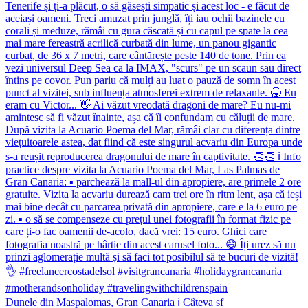
Dunele din Maspalomas, Gran Canaria ℹ️ Câteva sf