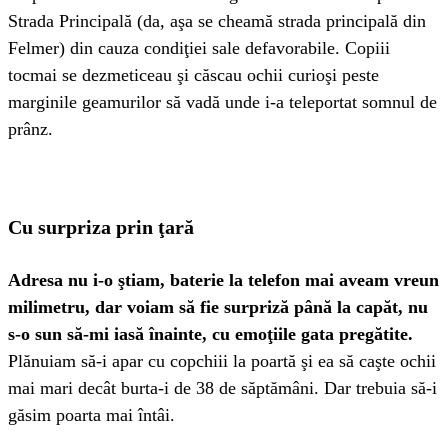
Strada Principală (da, aşa se cheamă strada principală din
Felmer) din cauza condiţiei sale defavorabile. Copiii
tocmai se dezmeticeau şi căscau ochii curioşi peste
marginile geamurilor să vadă unde i-a teleportat somnul de
prânz.
Cu surpriza prin ţară
Adresa nu i-o ştiam, baterie la telefon mai aveam vreun
milimetru, dar voiam să fie surpriză până la capăt, nu
s-o sun să-mi iasă înainte, cu emoţiile gata pregătite.
Plănuiam să-i apar cu copchiii la poartă şi ea să caşte ochii
mai mari decât burta-i de 38 de săptămâni. Dar trebuia să-i
găsim poarta mai întâi.