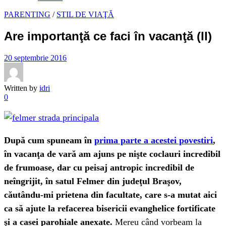
PARENTING
/
STIL DE VIAŢĂ
Are importanţă ce faci în vacanţă (II)
20 septembrie 2016
Written by
idri
0
După cum spuneam în
prima parte a acestei povestiri
,
în vacanţa de vară am ajuns pe nişte coclauri incredibil
de frumoase, dar cu peisaj antropic incredibil de
neîngrijit, în satul Felmer din judeţul Braşov,
căutându-mi prietena din facultate, care s-a mutat aici
ca să ajute la refacerea bisericii evanghelice fortificate
şi a casei parohiale anexate.
Mereu când vorbeam la