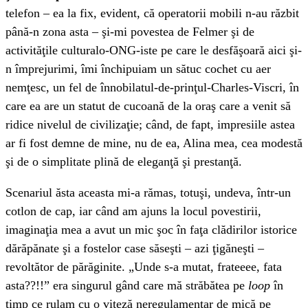
telefon – ea la fix, evident, că operatorii mobili n-au răzbit
până-n zona asta – şi-mi povestea de Felmer şi de
activităţile culturalo-ONG-iste pe care le desfăşoară aici şi-
n împrejurimi, îmi închipuiam un sătuc cochet cu aer
nemţesc, un fel de înnobilatul-de-prinţul-Charles-Viscri, în
care ea are un statut de cucoană de la oraş care a venit să
ridice nivelul de civilizaţie; când, de fapt, impresiile astea
ar fi fost demne de mine, nu de ea, Alina mea, cea modestă
şi de o simplitate plină de eleganţă şi prestanţă.
Scenariul ăsta aceasta mi-a rămas, totuşi, undeva, într-un
cotlon de cap, iar când am ajuns la locul povestirii,
imaginaţia mea a avut un mic şoc în faţa clădirilor istorice
dărăpănate şi a fostelor case săseşti – azi ţigăneşti –
revoltător de părăginite. „Unde s-a mutat, frateeee, fata
asta??!!” era singurul gând care mă străbătea pe
loop
în
timp ce rulam cu o viteză neregulamentar de mică pe