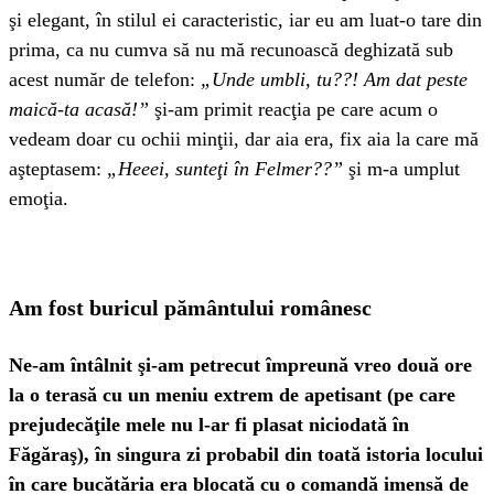
şi elegant, în stilul ei caracteristic, iar eu am luat-o tare din
prima, ca nu cumva să nu mă recunoască deghizată sub
acest număr de telefon:
„Unde umbli, tu??! Am dat peste
maică-ta acasă!”
şi-am primit reacţia pe care acum o
vedeam doar cu ochii minţii, dar aia era, fix aia la care mă
aşteptasem:
„Heeei, sunteţi în Felmer??”
şi m-a umplut
emoţia.
Am fost buricul pământului românesc
Ne-am întâlnit şi-am petrecut împreună vreo două ore
la o terasă cu un meniu extrem de apetisant (pe care
prejudecăţile mele nu l-ar fi plasat niciodată în
Făgăraş), în singura zi probabil din toată istoria locului
în care bucătăria era blocată cu o comandă imensă de