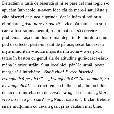
Detectăm o turlă de biserică şi ni se pare cel mai logic s-o
apucăm într-acolo; n-avem idee cât de mare-i satul ăsta şi
câte biserici ar putea cuprinde, dar le luăm şi noi prin
eliminare.
„Asta pare ortodoxă”
, zice bărbatul – nu ştiu
care-a fost raţionamentul, n-am mai stat să cercetez
problema – aşa c-am luat-o mai departe. Pe bordura unui
pod dezafectat peste-un şanţ de pârâiaş secat lâncezeau
nişte minoritari – adică majoritari în zonă – o ea şi-un
tataie în baston cu genul ăla de atitudine gură-cască-săru-
mâna la orice străin. Sunt localnici, pân’ la urmă, poate
merge să-i întrebăm:
„Bună ziua! E vreo biserică
evanghelică pe-aici?” – „Evanghelică?? Nu, doamnă, nu
e evanghelică!”
se cruci femeia bulbucând albul ochilor,
de zici c-o întrebasem de ceva
new age
şi necurat.
„Mai e
vreo biserică prin sat?” – „Nuuu, asta e!”
. E clar, trebuie
să ne mulţumim cu ce-am găsit şi să căutăm mai bine.