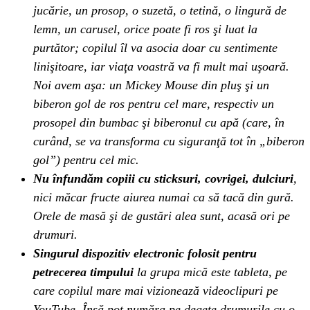
jucărie, un prosop, o suzetă, o tetină, o lingură de
lemn, un carusel, orice poate fi ros şi luat la
purtător; copilul îl va asocia doar cu sentimente
linişitoare, iar viaţa voastră va fi mult mai uşoară.
Noi avem aşa: un Mickey Mouse din pluş şi un
biberon gol de ros pentru cel mare, respectiv un
prosopel din bumbac şi biberonul cu apă (care, în
curând, se va transforma cu siguranţă tot în „biberon
gol”) pentru cel mic.
Nu înfundăm copiii cu sticksuri, covrigei, dulciuri
,
nici măcar fructe aiurea numai ca să tacă din gură.
Orele de masă şi de gustări alea sunt, acasă ori pe
drumuri.
Singurul dispozitiv electronic folosit pentru
petrecerea timpului
la grupa mică este tableta, pe
care copilul mare mai vizionează videoclipuri pe
YouTube. Însă pot număra pe degete drumurile cu o