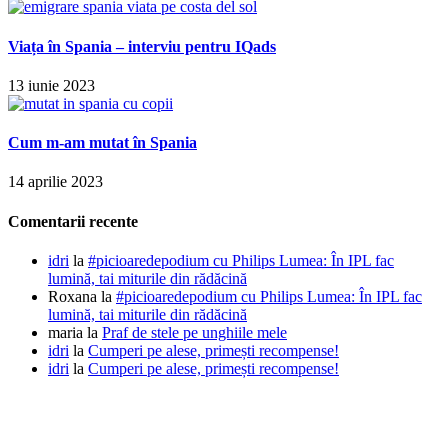
Viața în Spania – interviu pentru IQads
13 iunie 2023
Cum m-am mutat în Spania
14 aprilie 2023
Comentarii recente
idri
la
#picioaredepodium cu Philips Lumea: În IPL fac
lumină, tai miturile din rădăcină
Roxana
la
#picioaredepodium cu Philips Lumea: În IPL fac
lumină, tai miturile din rădăcină
maria
la
Praf de stele pe unghiile mele
idri
la
Cumperi pe alese, primești recompense!
idri
la
Cumperi pe alese, primești recompense!