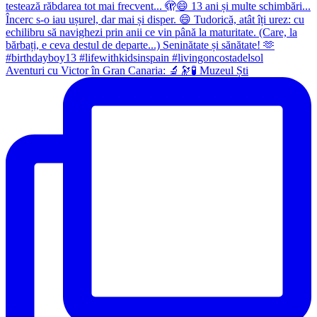
Aventuri cu Victor în Gran Canaria: 🔬🔭🧪 Muzeul Ști