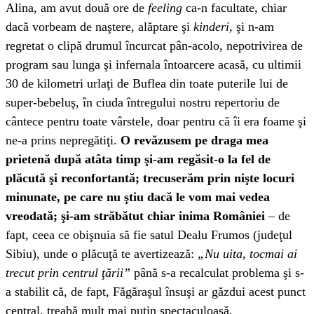
Alina, am avut două ore de
feeling
ca-n facultate, chiar
dacă vorbeam de naştere, alăptare şi
kinderi
, şi n-am
regretat o clipă drumul încurcat pân-acolo, nepotrivirea de
program sau lunga şi infernala întoarcere acasă, cu ultimii
30 de kilometri urlaţi de Buflea din toate puterile lui de
super-bebeluş, în ciuda întregului nostru repertoriu de
cântece pentru toate vârstele, doar pentru că îi era foame şi
ne-a prins nepregătiţi.
O revăzusem pe draga mea
prietenă după atâta timp şi-am regăsit-o la fel de
plăcută şi reconfortantă; trecuserăm prin nişte locuri
minunate, pe care nu ştiu dacă le vom mai vedea
vreodată; şi-am străbătut chiar inima României
– de
fapt, ceea ce obişnuia să fie satul Dealu Frumos (judeţul
Sibiu), unde o plăcuţă te avertizează:
„Nu uita, tocmai ai
trecut prin centrul ţării”
până s-a recalculat problema şi s-
a stabilit că, de fapt, Făgăraşul însuşi ar găzdui acest punct
central, treabă mult mai puţin spectaculoasă.