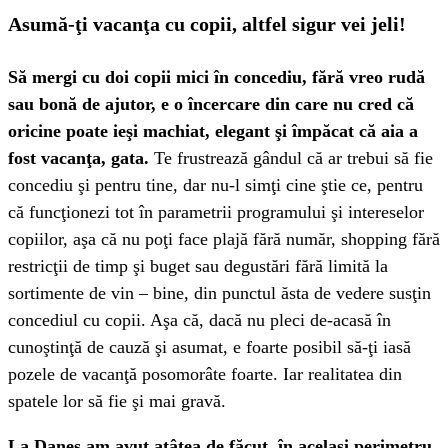
Asumă-ţi vacanţa cu copii, altfel sigur vei jeli!
Să mergi cu doi copii mici în concediu, fără vreo rudă
sau bonă de ajutor, e o încercare din care nu cred că
oricine poate ieşi machiat, elegant şi împăcat că aia a
fost vacanţa, gata.
Te frustrează gândul că ar trebui să fie
concediu şi pentru tine, dar nu-l simţi cine ştie ce, pentru
că funcţionezi tot în parametrii programului şi intereselor
copiilor, aşa că nu poţi face plajă fără număr, shopping fără
restricţii de timp şi buget sau degustări fără limită la
sortimente de vin – bine, din punctul ăsta de vedere susţin
concediul cu copii. Aşa că, dacă nu pleci de-acasă în
cunoştinţă de cauză şi asumat, e foarte posibil să-ţi iasă
pozele de vacanţă posomorâte foarte. Iar realitatea din
spatele lor să fie şi mai gravă.
La Daneş am avut atâtea de făcut, în acelaşi perimetru,