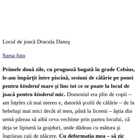
Locul de joacă Dracula Daneş
Sursa foto
Primele două zile, cu prognoză bogată în grade Celsius,
le-am împărţit între piscină, sesiuni de călărie pe ponei
pentru
kinderul
mare şi lins tot ce se poate la locul de
joacă pentru
kinderul
mic.
Domeniul era plin de copii –
am înţeles că mai mereu e, datorită şcolii de călărie – de la
bebeluşi mai mici decât al meu, până la liceeni – ăştia din
urmă păreau să aibă ceva vechime prin partea locului, că
deja se lipiseră la grajduri, unde dădeau cu mătura şi
îngrijeau caii de plăcere.
Cu deformaţia mea – să zic