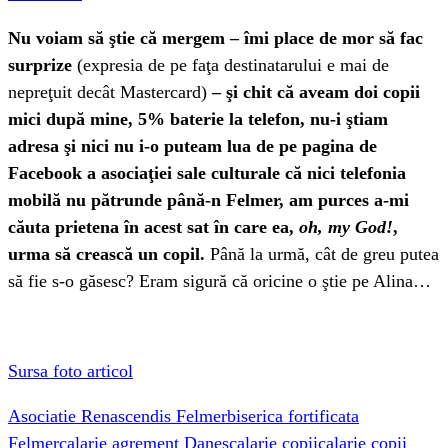
Nu voiam să ştie că mergem – îmi place de mor să fac
surprize
(expresia de pe faţa destinatarului e mai de
nepreţuit decât Mastercard)
– şi chit că aveam doi copii
mici după mine, 5% baterie la telefon, nu-i ştiam
adresa şi nici nu i-o puteam lua de pe pagina de
Facebook a asociaţiei sale culturale că nici telefonia
mobilă nu pătrunde până-n Felmer, am purces a-mi
căuta prietena în acest sat în care ea,
oh, my God!
,
urma să crească un copil.
Până la urmă, cât de greu putea
să fie s-o găsesc? Eram sigură că oricine o ştie pe Alina…
Sursa foto articol
Asociatie Renascendis Felmer
biserica fortificata
Felmer
calarie agrement Danes
calarie copii
calarie copii