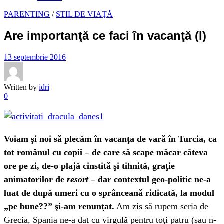
PARENTING
/
STIL DE VIAŢĂ
Are importanţă ce faci în vacanţă (I)
13 septembrie 2016
Written by
idri
0
Voiam şi noi să plecăm în vacanţa de vară în Turcia, ca
tot românul cu copii – de care să scape măcar câteva
ore pe zi, de-o plajă cinstită şi tihnită, graţie
animatorilor de
resort
– dar contextul geo-politic ne-a
luat de după umeri cu o sprânceană ridicată, la modul
„pe bune??” şi-am renunţat.
Am zis să rupem seria de
Grecia, Spania ne-a dat cu virgulă pentru toţi patru (sau n-