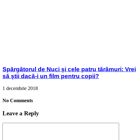
Spărgătorul de Nuci şi cele patru tărâmuri: Vrei
să ştii dacă-i un film pentru copii?
1 decembrie 2018
No Comments
Leave a Reply