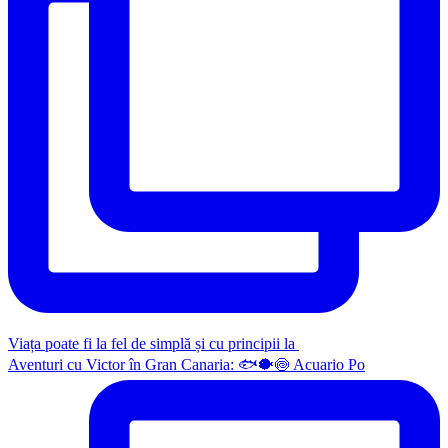
Viața poate fi la fel de simplă și cu principii la
Aventuri cu Victor în Gran Canaria: 🐟🐡🍥 Acuario Po