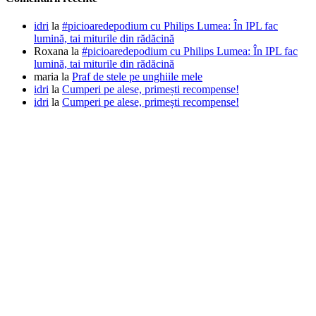
idri
la
#picioaredepodium cu Philips Lumea: În IPL fac
lumină, tai miturile din rădăcină
Roxana
la
#picioaredepodium cu Philips Lumea: În IPL fac
lumină, tai miturile din rădăcină
maria
la
Praf de stele pe unghiile mele
idri
la
Cumperi pe alese, primești recompense!
idri
la
Cumperi pe alese, primești recompense!