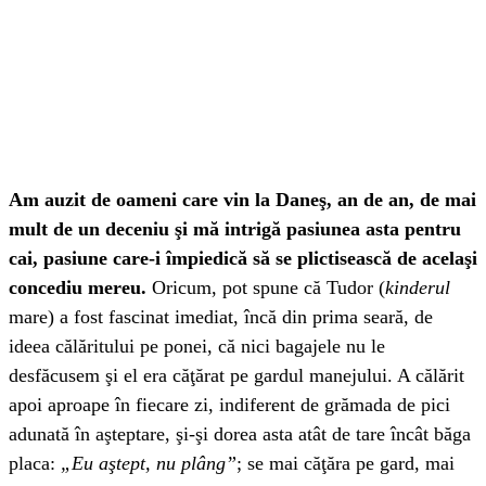
Am auzit de oameni care vin la Daneş, an de an, de mai
mult de un deceniu şi mă intrigă pasiunea asta pentru
cai, pasiune care-i împiedică să se plictisească de acelaşi
concediu mereu.
Oricum, pot spune că Tudor (
kinderul
mare) a fost fascinat imediat, încă din prima seară, de
ideea călăritului pe ponei, că nici bagajele nu le
desfăcusem şi el era căţărat pe gardul manejului. A călărit
apoi aproape în fiecare zi, indiferent de grămada de pici
adunată în aşteptare, şi-şi dorea asta atât de tare încât băga
placa:
„Eu aştept, nu plâng”
; se mai căţăra pe gard, mai