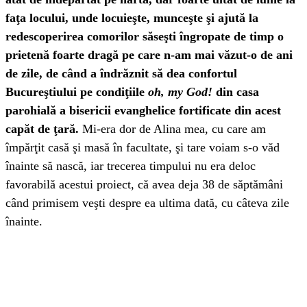
faţa locului, unde locuieşte, munceşte şi ajută la
redescoperirea comorilor săseşti îngropate de timp o
prietenă foarte dragă pe care n-am mai văzut-o de ani
de zile, de când a îndrăznit să dea confortul
Bucureştiului pe condiţiile
oh, my God!
din casa
parohială a bisericii evanghelice fortificate din acest
capăt de ţară.
Mi-era dor de Alina mea, cu care am
împărţit casă şi masă în facultate, şi tare voiam s-o văd
înainte să nască, iar trecerea timpului nu era deloc
favorabilă acestui proiect, că avea deja 38 de săptămâni
când primisem veşti despre ea ultima dată, cu câteva zile
înainte.