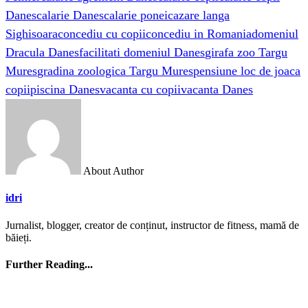
Danes
calarie Danes
calarie ponei
cazare langa
Sighisoara
concediu cu copii
concediu in Romania
domeniul
Dracula Danes
facilitati domeniul Danes
girafa zoo Targu
Mures
gradina zoologica Targu Mures
pensiune loc de joaca
copii
piscina Danes
vacanta cu copii
vacanta Danes
About Author
idri
Jurnalist, blogger, creator de conținut, instructor de fitness, mamă de
băieți.
Further Reading...