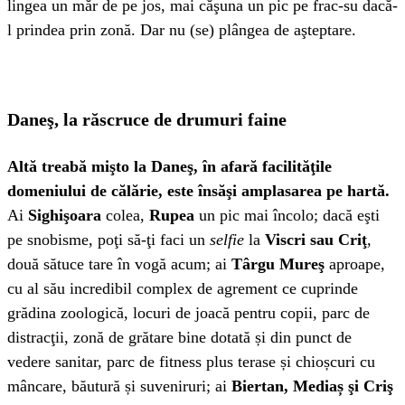
lingea un măr de pe jos, mai căşuna un pic pe frac-su dacă-
l prindea prin zonă. Dar nu (se) plângea de aşteptare.
Daneş, la răscruce de drumuri faine
Altă treabă mişto la Daneş, în afară facilităţile
domeniului de călărie, este însăşi amplasarea pe hartă.
Ai
Sighişoara
colea,
Rupea
un pic mai încolo; dacă eşti
pe snobisme, poţi să-ţi faci un
selfie
la
Viscri sau Criţ
,
două sătuce tare în vogă acum; ai
Târgu Mureş
aproape,
cu al său incredibil complex de agrement ce cuprinde
grădina zoologică, locuri de joacă pentru copii, parc de
distracţii, zonă de grătare bine dotată și din punct de
vedere sanitar, parc de fitness plus terase și chioșcuri cu
mâncare, băutură și suveniruri; ai
Biertan, Mediaș
şi Criş