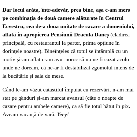
Dar locul arăta, într-adevăr, prea bine, aşa c-am mers
pe combinaţia de două camere alăturate în Centrul
Ecvestru, cea de-a doua unitate de cazare a domeniului,
aflată în apropierea Pensiunii Dracula Daneş
(clădirea
principală, cu restaurantul la parter, prima opţiune în
dorinţele noastre). Bineînţeles că totul se întâmplă cu un
motiv şi-am aflat c-am avut noroc să nu ne fi cazat acolo
unde ne doream, că ne-ar fi destabilizat zgomotul intens de
la bucătărie şi sala de mese.
Când le-am văzut catastiful împuiat cu rezervări, n-am mai
stat pe gânduri şi-am marcat avansul (câte o noapte de
cazare pentru ambele camere), ca să fie totul bătut în pix.
Aveam vacanţă de vară.
Yeey!