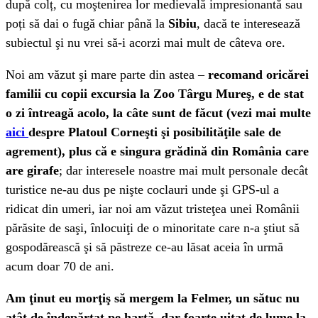
după colț, cu moştenirea lor medievală impresionantă sau
poți să dai o fugă chiar până la
Sibiu
, dacă te interesează
subiectul şi nu vrei să-i acorzi mai mult de câteva ore.
Noi am văzut şi mare parte din astea –
recomand oricărei
familii cu copii excursia la Zoo Târgu Mureş, e de stat
o zi întreagă acolo, la câte sunt de făcut (vezi mai multe
aici
despre Platoul Corneşti şi posibilităţile sale de
agrement), plus că e singura grădină din România care
are girafe
; dar interesele noastre mai mult personale decât
turistice ne-au dus pe nişte coclauri unde şi GPS-ul a
ridicat din umeri, iar noi am văzut tristeţea unei Românii
părăsite de saşi, înlocuiţi de o minoritate care n-a ştiut să
gospodărească şi să păstreze ce-au lăsat aceia în urmă
acum doar 70 de ani.
Am ţinut eu morţiş să mergem la Felmer, un sătuc nu
atât de îndepărtat pe hartă, dar foarte uitat de lume la