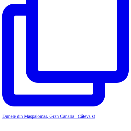
Dunele din Maspalomas, Gran Canaria ℹ️ Câteva sf