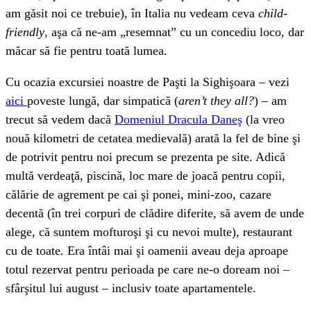
am găsit noi ce trebuie), în Italia nu vedeam ceva
child-
friendly
, aşa că ne-am „resemnat” cu un concediu loco, dar
măcar să fie pentru toată lumea.
Cu ocazia excursiei noastre de Paşti la Sighişoara – vezi
aici
poveste lungă, dar simpatică (
aren’t they all?
) – am
trecut să vedem dacă
Domeniul Dracula Daneş
(la vreo
nouă kilometri de cetatea medievală) arată la fel de bine şi
de potrivit pentru noi precum se prezenta pe site. Adică
multă verdeaţă, piscină, loc mare de joacă pentru copii,
călărie de agrement pe cai şi ponei, mini-zoo, cazare
decentă (în trei corpuri de clădire diferite, să avem de unde
alege, că suntem mofturoşi şi cu nevoi multe), restaurant
cu de toate. Era întâi mai şi oamenii aveau deja aproape
totul rezervat pentru perioada pe care ne-o doream noi –
sfârşitul lui august – inclusiv toate apartamentele.