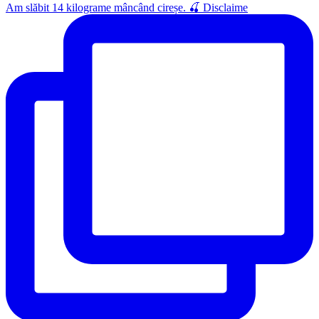
Am slăbit 14 kilograme mâncând cireșe. 🍒 Disclaime