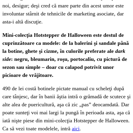
noi, desigur; deşi cred că mare parte din acest umor este
involuntar stârnit de tehnicile de marketing asociate, dar
asta-i altă discuţie.
Mini-colecţia Hotstepper de Halloween este destul de
cuprinzătoare ca modele: de la balerini şi sandale până
la botine, ghete şi cizme, în culorile preferate ale
dark
side
: negru, bleumarin, roşu, portocaliu, cu pictură de
sezon sau simple – doar cu calapod potrivit unor
picioare de vrăjitoare.
490 de lei costă botinele pictate manual cu scheleţi după
care tânjesc, dar în banii ăştia intră o grămadă de scutece şi
alte alea de puericultură, aşa că zic „pas” deocamdată. Dar
poate sunteţi voi mai largi la pungă în perioada asta, aşa că
iată nişte piese din mini-colecţia Hotstepper de Halloween.
Ca să vezi toate modelele, intră
aici
.