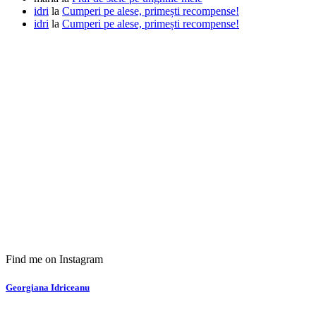
idri
la
Cumperi pe alese, primești recompense!
idri
la
Cumperi pe alese, primești recompense!
Find me on Instagram
Georgiana Idriceanu