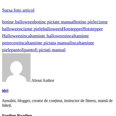
Sursa foto articol
botine halloween
botine pictate manual
botine piele
cizme
halloween
cizme piele
halloween
Hotstepper
Hotstepper
Halloween
incaltaminte halloween
incaltaminte
petrecere
incaltaminte pictata manual
incaltaminte
piele
pantofi
pantofi pictati manual
About Author
idri
Jurnalist, blogger, creator de conținut, instructor de fitness, mamă de
băieți.
Further Reading...