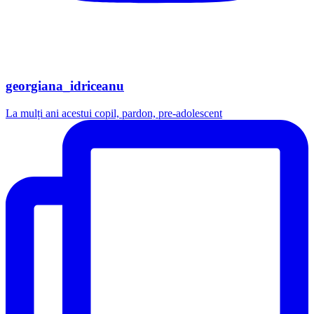
georgiana_idriceanu
La mulți ani acestui copil, pardon, pre-adolescent