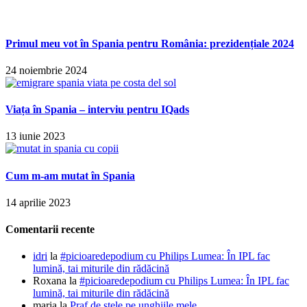
Primul meu vot în Spania pentru România: prezidențiale 2024
24 noiembrie 2024
Viața în Spania – interviu pentru IQads
13 iunie 2023
Cum m-am mutat în Spania
14 aprilie 2023
Comentarii recente
idri
la
#picioaredepodium cu Philips Lumea: În IPL fac
lumină, tai miturile din rădăcină
Roxana
la
#picioaredepodium cu Philips Lumea: În IPL fac
lumină, tai miturile din rădăcină
maria
la
Praf de stele pe unghiile mele