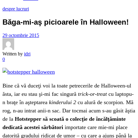
despre lucruri
Băga-mi-aş picioarele în Halloween!
29 octombrie 2015
Written by
idri
0
Bine că vă duceţi voi la toate petrecerile de Halloween-ul
ăsta, iar eu stau şi-mi fac singură
trick-or-treat
cu laptopu-
n braţe în aşteptarea
kinderului 2
cu alură de scorpion. Mă
rog, n-au intrat anii-n sac. Dar tocmai acum s-au găsit ăştia
de la
Hotstepper să scoată o colecţie de încălţăminte
dedicată acestei sărbători
importate care mie-mi place
datorită gradului ridicat de umor – cu care a ajuns până la