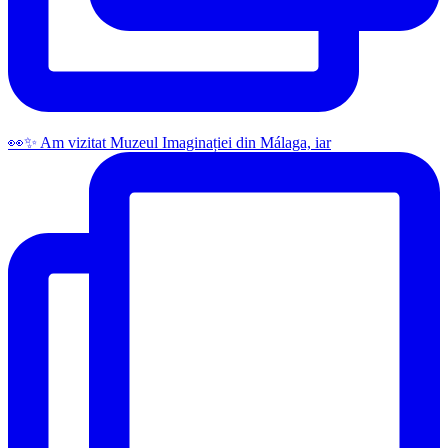
👀✨️ Am vizitat Muzeul Imaginației din Málaga, iar