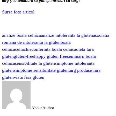
târg şi la seminarii să puneţi întrebări cu sârg!
Sursa foto articol
analize boala celiaca
analize intoleranta la gluten
asociatia
romana de intoleranta la gluten
boala
celiaca
celiachie
conferinta boala celiaca
dieta fara
gluten
gluten-free
happy gluten free
seminarii boala
celiaca
sensibilitate la gluten
simptome intoleranta
gluten
simptome sensibilitate gluten
targ produse fara
gluten
viata fara gluten
About Author