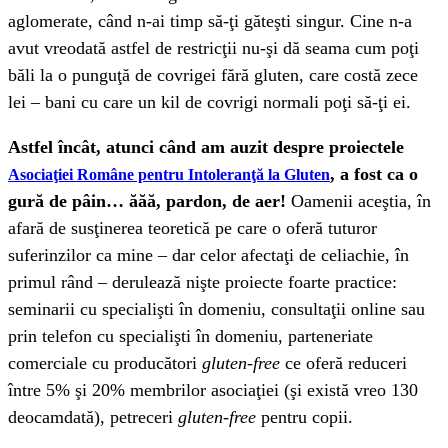
aglomerate, când n-ai timp să-ţi găteşti singur. Cine n-a
avut vreodată astfel de restricţii nu-şi dă seama cum poţi
băli la o punguţă de covrigei fără gluten, care costă zece
lei – bani cu care un kil de covrigi normali poţi să-ţi ei.
Astfel încât, atunci când am auzit despre proiectele
, a fost ca o
Asociaţiei Române pentru Intoleranţă la Gluten
gură de pâin… ăăă, pardon, de aer!
Oamenii aceştia, în
afară de susţinerea teoretică pe care o oferă tuturor
suferinzilor ca mine – dar celor afectaţi de celiachie, în
primul rând – derulează nişte proiecte foarte practice:
seminarii cu specialişti în domeniu, consultaţii online sau
prin telefon cu specialişti în domeniu, parteneriate
comerciale cu producători
gluten-free
ce oferă reduceri
între 5% şi 20% membrilor asociaţiei (şi există vreo 130
deocamdată), petreceri
gluten-free
pentru copii.