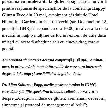
persoană cu intoleranţă la gluten
şi sigur astea nu vor fi
printre răspunsurile specialiştilor de la conferinţa
Happy
Gluten Free
din 20 mai, eveniment găzduit de Hotel
Hilton Inn Garden din Centrul Vechi (str. Doamnei nr. 12,
pe colţ la BNR), începând cu ora 10:00; însă vei afla de la
medicii invitaţi o mulţime de lucruri extrem de utile dacă
trăieşti cu această afecţiune sau cu cineva drag care-o
poartă.
Am onoarea să moderez această conferinţă şi să aflu, la rândul
meu, la prima mână, toate informaţiile de care sunt interesată
despre intoleranţa şi sensibilitatea la gluten de la:
Dr. Alina Stănescu Popp, medic gastroenterolog la IOMC,
ce va vorbi
cercetător ştiinţific specializat în boala celiacă,
despre „Afecţiuni induse de gluten: asemănări, deosebiri,
simptome şi protocol de management al bolii”;