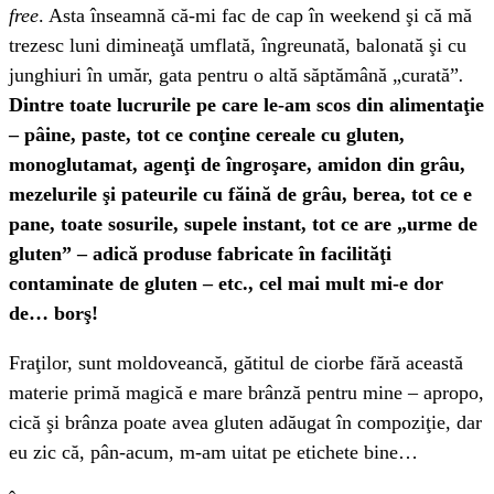
free
. Asta înseamnă că-mi fac de cap în weekend şi că mă
trezesc luni dimineaţă umflată, îngreunată, balonată şi cu
junghiuri în umăr, gata pentru o altă săptămână „curată”
.
Dintre toate lucrurile pe care le-am scos din alimentaţie
– pâine, paste, tot ce conţine cereale cu gluten,
monoglutamat, agenţi de îngroşare, amidon din grâu,
mezelurile şi pateurile cu făină de grâu, berea, tot ce e
pane, toate sosurile, supele instant, tot ce are „urme de
gluten” – adică produse fabricate în facilităţi
contaminate de gluten – etc., cel mai mult mi-e dor
de… borş!
Fraţilor, sunt moldoveancă, gătitul de ciorbe fără această
materie primă magică e mare brânză pentru mine – apropo,
cică şi brânza poate avea gluten adăugat în compoziţie, dar
eu zic că, pân-acum, m-am uitat pe etichete bine…