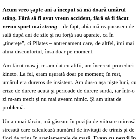
Acum vreo șapte ani a început să mă doară umărul
stâng. Fără să fi avut vreun accident, fără să fi făcut
vreun sport mai
strong
– de fapt, abia mă reapucasem de
sală după ani de zile şi nu forţă sau aparate, ca în
„tinereţe”, ci Pilates – antrenament care, de altfel, îmi mai
alina disconfortul, însă doar pe moment.
Am făcut masaj, m-am dat cu alifii, am încercat proceduri
kineto. La fel, eram uşurată doar pe moment; în rest,
umărul era dureros de insistent. Am dus-o aşa nişte luni, cu
crize de durere acută şi perioade de durere surdă, iar într-o
zi m-am trezit şi nu mai aveam nimic. Şi am uitat de
problemă.
Un an mai târziu, mă găseam în poziţia de viitoare mireasă
stresată care calculează numărul de invitaţii de trimis şi de
flori de prins în aranjamentele de masă.
Eram cu nervii în