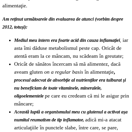
alimentaţie.
Am reţinut următoarele din evaluarea de atunci (vorbim despre
2012, totuşi):
iar
Mediul meu intern era foarte acid din cauza inflamaţiei
,
asta îmi dăduse metabolismul peste cap. Oricât de
atentă eram la ce mâncam, nu scădeam în greutate;
Oricât de sănătos încercam să mă alimentez, dacă
aveam gluten
on a regular basis
în alimentaţie
,
procesul adecvat de absorbţie al nutrienţilor era tulburat şi
nu beneficiam de toate vitaminele, mineralele,
pe care eu credeam că mi le asigur prin
oligoelementele
mâncare;
Această luptă a organismului meu cu glutenul a activat aşa
adică mi-a atacat
numitul reumatism de tip inflamator,
articulaţiile în punctele slabe, între care, se pare,