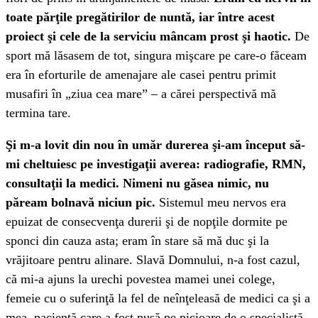
toate părţile pregătirilor de nuntă, iar între acest
proiect şi cele de la serviciu mâncam prost şi haotic.
De
sport mă lăsasem de tot, singura mişcare pe care-o făceam
era în eforturile de amenajare ale casei pentru primit
musafiri în „ziua cea mare” – a cărei perspectivă mă
termina tare.
Şi m-a lovit din nou în umăr durerea şi-am început să-
mi cheltuiesc pe investigaţii averea: radiografie, RMN,
consultaţii la medici. Nimeni nu găsea nimic, nu
păream bolnavă niciun pic.
Sistemul meu nervos era
epuizat de consecvenţa durerii şi de nopţile dormite pe
sponci din cauza asta; eram în stare să mă duc şi la
vrăjitoare pentru alinare. Slavă Domnului, n-a fost cazul,
că mi-a ajuns la urechi povestea mamei unei colege,
femeie cu o suferinţă la fel de neînţeleasă de medici ca şi a
mea, pacientă care a fost pusă pe picioare de o specialistă