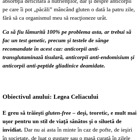
absorbţia deficitară a nutrienţilor, dar şi despre anticorpii
pe care îi pot „păcăli” mâncând gluten o dată la patru zile,
fără să ca organismul meu să reacţioneze urât.
Ca să fiu lămurită 100% pe problema asta, ar trebui să
fac un test genetic, precum şi testele de sânge
recomandate în acest caz: anticorpii anti-
transglutaminază tisulară, anticorpii anti-endomisium şi
anticorpii anti-peptide gliadinice deamidate.
Obiectivul anului: Legea Celiacului
E greu să trăieşti
gluten-free
– deşi, teoretic, e mult mai
uşor pentru un stil de viaţă sănătos şi o siluetă de
invidiat.
Dar nu ai asta în minte în caz de pofte, de ieşiri
în societate, de luat o gustare sau o masă curată în zilele