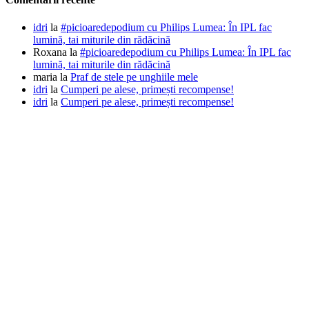
idri
la
#picioaredepodium cu Philips Lumea: În IPL fac
lumină, tai miturile din rădăcină
Roxana
la
#picioaredepodium cu Philips Lumea: În IPL fac
lumină, tai miturile din rădăcină
maria
la
Praf de stele pe unghiile mele
idri
la
Cumperi pe alese, primești recompense!
idri
la
Cumperi pe alese, primești recompense!