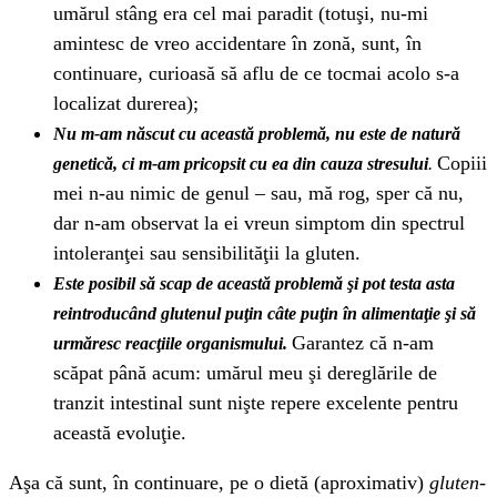
umărul stâng era cel mai paradit (totuşi, nu-mi
amintesc de vreo accidentare în zonă, sunt, în
continuare, curioasă să aflu de ce tocmai acolo s-a
localizat durerea);
Nu m-am născut cu această problemă, nu este de natură
Copiii
genetică, ci m-am pricopsit cu ea din cauza stresului
.
mei n-au nimic de genul – sau, mă rog, sper că nu,
dar n-am observat la ei vreun simptom din spectrul
intoleranţei sau sensibilităţii la gluten.
Este posibil să scap de această problemă şi pot testa asta
reintroducând glutenul puţin câte puţin în alimentaţie şi să
Garantez că n-am
urmăresc reacţiile organismului.
scăpat până acum: umărul meu şi dereglările de
tranzit intestinal sunt nişte repere excelente pentru
această evoluţie.
Aşa că sunt, în continuare, pe o dietă (aproximativ)
gluten-