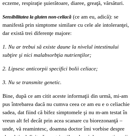
eczeme, respiraţie şuierătoare, diaree, greaţă, vărsături.
(ce am eu, adică): se
Sensibilitatea la gluten non-celiacă
manifestă prin simptome similare cu cele ale intoleranţei,
dar există trei diferenţe majore:
1. Nu ar trebui să existe daune la nivelul intestinului
subţire şi nici malabsorbţia nutrienţilor;
2. Lipsesc anticorpii specifici bolii celiace;
3. Nu se transmite genetic.
Bine, după ce am citit aceste informaţii din urmă, mi-am
pus întrebarea dacă nu cumva ceea ce am eu e o celiachie
sadea, dat fiind că bifez simptomele şi nu m-am testat în
vreun alt fel decât prin acea scanare cu biorezonanţă –
unde, vă reamintesc, doamna doctor îmi vorbise despre