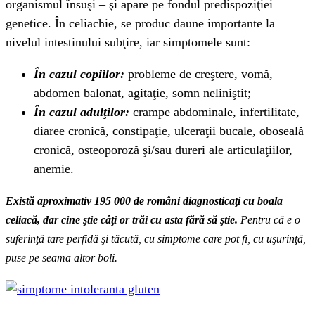
organismul însuşi – şi apare pe fondul predispoziţiei
genetice. În celiachie, se produc daune importante la
nivelul intestinului subţire, iar simptomele sunt:
În cazul copiilor:
probleme de creştere, vomă,
abdomen balonat, agitaţie, somn neliniştit;
În cazul adulţilor:
crampe abdominale, infertilitate,
diaree cronică, constipaţie, ulceraţii bucale, oboseală
cronică, osteoporoză şi/sau dureri ale articulaţiilor,
anemie.
Există aproximativ 195 000 de români diagnosticaţi cu boala
celiacă, dar cine ştie câţi or trăi cu asta fără să ştie.
Pentru că e o
suferinţă tare perfidă şi tăcută, cu simptome care pot fi, cu uşurinţă,
puse pe seama altor boli.