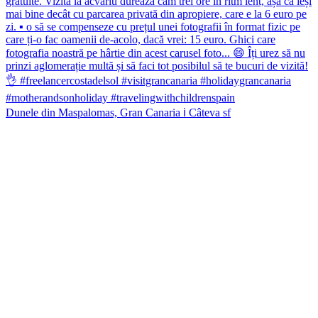
Dunele din Maspalomas, Gran Canaria ℹ️ Câteva sf