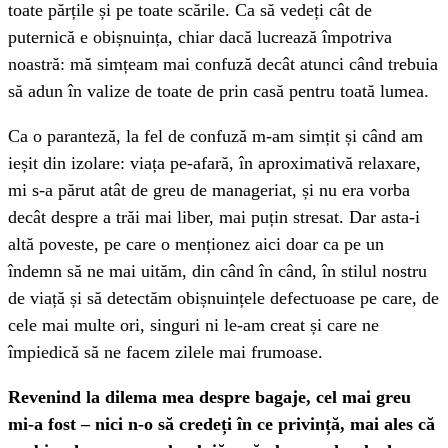
toate părțile și pe toate scările. Ca să vedeți cât de
puternică e obișnuința, chiar dacă lucrează împotriva
noastră: mă simțeam mai confuză decât atunci când trebuia
să adun în valize de toate de prin casă pentru toată lumea.
Ca o paranteză, la fel de confuză m-am simțit și când am
ieșit din izolare: viața pe-afară, în aproximativă relaxare,
mi s-a părut atât de greu de manageriat, și nu era vorba
decât despre a trăi mai liber, mai puțin stresat. Dar asta-i
altă poveste, pe care o menționez aici doar ca pe un
îndemn să ne mai uităm, din când în când, în stilul nostru
de viață și să detectăm obișnuințele defectuoase pe care, de
cele mai multe ori, singuri ni le-am creat și care ne
împiedică să ne facem zilele mai frumoase.
Revenind la dilema mea despre bagaje, cel mai greu
mi-a fost – nici n-o să credeți în ce privință, mai ales că