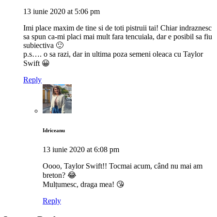
13 iunie 2020 at 5:06 pm
Imi place maxim de tine si de toti pistruii tai! Chiar indraznesc
sa spun ca-mi placi mai mult fara tencuiala, dar e posibil sa fiu
subiectiva 🙂
p.s…. o sa razi, dar in ultima poza semeni oleaca cu Taylor
Swift 😀
Reply
Idriceanu
13 iunie 2020 at 6:08 pm
Oooo, Taylor Swift!! Tocmai acum, când nu mai am
breton? 😂
Mulțumesc, draga mea! 😘
Reply