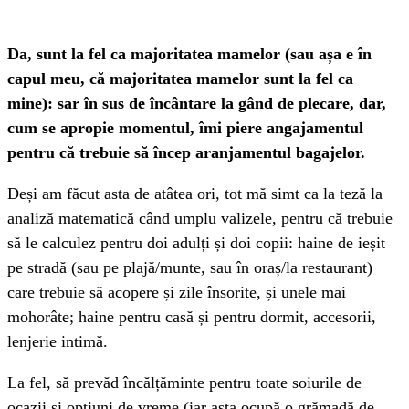
Da, sunt la fel ca majoritatea mamelor (sau așa e în
capul meu, că majoritatea mamelor sunt la fel ca
mine): sar în sus de încântare la gând de plecare, dar,
cum se apropie momentul, îmi piere angajamentul
pentru că trebuie să încep aranjamentul bagajelor.
Deși am făcut asta de atâtea ori, tot mă simt ca la teză la
analiză matematică când umplu valizele, pentru că trebuie
să le calculez pentru doi adulți și doi copii: haine de ieșit
pe stradă (sau pe plajă/munte, sau în oraș/la restaurant)
care trebuie să acopere și zile însorite, și unele mai
mohorâte; haine pentru casă și pentru dormit, accesorii,
lenjerie intimă.
La fel, să prevăd încălțăminte pentru toate soiurile de
ocazii și opțiuni de vreme (iar asta ocupă o grămadă de