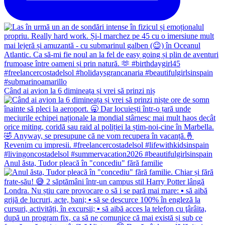
Când ai avion la 6 dimineața și vrei să prinzi niș
Anul ăsta, Tudor pleacă în "concediu" fără familie