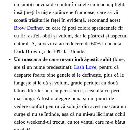
nu simțiți nevoia de contur în zilele cu machiaj light,
însă țineți la niște sprâncene frumoase, care să vă
scoată trăsăturile feței în evidență, recomand acest
Brow Definer
, cu care îți poți colora sprâncenele fir
cu fir; astfel, obții și volum, dar le păstrezi și aspectul
natural. A, și vezi că au reducere de 60% la nuanța
Dark Brown și de 30% la Blonde.
Un mascara de care m-am îndrăgostit subit
(bine,
are și un nume predestinat):
Lash Love
, pentru că
desparte foarte bine genele și le definește, plus că le
lungește și le dă și volum, grație periuței cu două
laturi diferite: una cu peri scurți și cealaltă cu peri
mai lungi. A fost o alegere bună și din punct de
vedere confort pentru că soluția din acest mascara nu
curge și nu se întinde, așa că nu mi-au lăcrimat ochii
deloc weekend-ul trecut, cu tot vântul care m-a bătut
pe plajă.