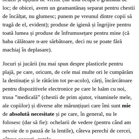
loc; de obicei, avem un geamantănaș separat pentru chestii
de încălțat, nu glumesc; punem pe vreunul dintre copii să
tragă de el, evident); produse de igienă și îngrijire pentru
toată lumea și produse de înfrumusețare pentru mine (că
baba călătoare n-are sărbătoare, deci nu se poate fără
machiaj în deplasare).
Jocuri și jucării (nu mai spun despre plasticele pentru
plajă, pe care, oricum, de cele mai multe ori le cumpărăm
la destinație și le rătăcim tot pe-acolo), cărți, încărcătoare
pentru dispozitivele electronice pe care le luăm cu noi,
trusa ”medicală” (chestii de prim ajutor, vitaminele mele,
ale copiilor) și diverse alte mărunțișuri care îmi sunt
mie
de
absolută necesitate
și pe care, în general, nu le
folosesc (dar să fie): ochelarii de vedere (pentru când am
nevoie de o pauză de la lentile), câteva perechi de cercei,