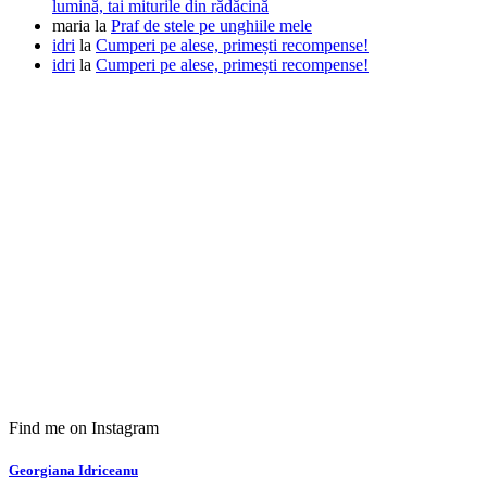
lumină, tai miturile din rădăcină
maria
la
Praf de stele pe unghiile mele
idri
la
Cumperi pe alese, primești recompense!
idri
la
Cumperi pe alese, primești recompense!
Find me on Instagram
Georgiana Idriceanu