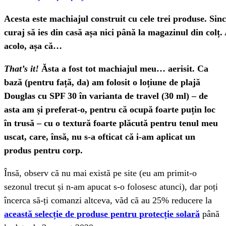
Acesta este machiajul construit cu cele trei produse. Sin
curaj să ies din casă așa nici până la magazinul din colț. 
acolo, așa că…
That
’s it!
Ăsta a fost tot machiajul meu… aerisit. Ca
bază (pentru față, da) am folosit o loțiune de plajă
Douglas cu SPF 30 în varianta de travel (30 ml) – de
asta am și preferat-o, pentru că ocupă foarte puțin loc
în trusă – cu o textură foarte plăcută pentru tenul meu
uscat, care, însă, nu s-a ofticat că i-am aplicat un
produs pentru corp.
Însă, observ că nu mai există pe site (eu am primit-o
sezonul trecut și n-am apucat s-o folosesc atunci), dar poți
încerca să-ți comanzi altceva, văd că au 25% reducere la
această selecție de produse pentru protecție solară
până