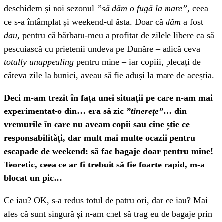
deschidem și noi sezonul
”să dăm o fugă la mare”
, ceea
ce s-a întâmplat și weekend-ul ăsta. Doar că
dăm
a fost
dau,
pentru că bărbatu-meu a profitat de zilele libere ca să
pescuiască cu prietenii undeva pe Dunăre – adică ceva
totally unappealing
pentru mine – iar copiii, plecați de
câteva zile la bunici, aveau să fie aduși la mare de aceștia.
Deci m-am trezit în fața unei situații pe care n-am mai
experimentat-o din… era să zic
”tinerețe”
… din
vremurile în care nu aveam copii sau cine știe ce
responsabilități, dar mult mai multe ocazii pentru
escapade de weekend: să fac bagaje doar pentru mine!
Teoretic, ceea ce ar fi trebuit să fie foarte rapid, m-a
blocat un pic…
Ce iau? OK, s-a redus totul de patru ori, dar ce iau? Mai
ales că sunt singură și n-am chef să trag eu de bagaje prin