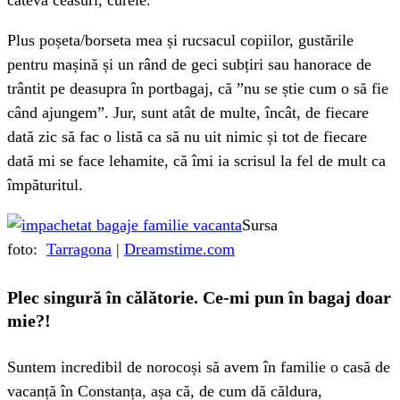
câteva ceasuri, curele.
Plus poșeta/borseta mea și rucsacul copiilor, gustările
pentru mașină și un rând de geci subțiri sau hanorace de
trântit pe deasupra în portbagaj, că ”nu se știe cum o să fie
când ajungem”. Jur, sunt atât de multe, încât, de fiecare
dată zic să fac o listă ca să nu uit nimic și tot de fiecare
dată mi se face lehamite, că îmi ia scrisul la fel de mult ca
împăturitul.
Sursa
foto:
Tarragona
|
Dreamstime.com
Plec singură în călătorie. Ce-mi pun în bagaj doar
mie?!
Suntem incredibil de norocoși să avem în familie o casă de
vacanță în Constanța, așa că, de cum dă căldura,