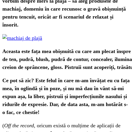
vorbim despre mers la plajă – să aleg produsele de
machiaj, domeniu în care recunosc o gravă obișnuință
pentru tencuit, oricât ar fi scenariul de relaxat și
însorit.
Aceasta este fața mea obișnuită cu care am plecat înspre
de ten, pudră, blush, pudră de contur, concealer, ilumina
creion de sprâncene, gloss. Pistruii sunt acoperiți, trăsătu
Ce pot să zic? Este felul în care m-am învățat eu cu fața
mea, în oglindă și în poze, și nu mă dau în vânt să-mi
expun așa, la liber, pistruii și imperfecțiunile nasului și
ridurile de expresie. Dar, de data asta, m-am hotărât s-
o fac, ce chestie!
(
Off the record
, oricum există o mulțime de aplicații de