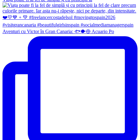
Aventuri cu Victor în Gran Canaria: 🐟🐡🍥 Acuario Po