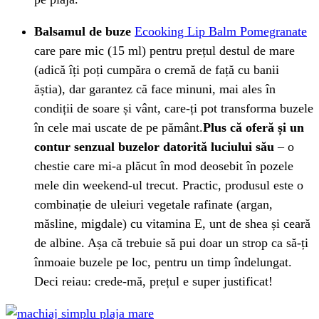
Balsamul de buze
Ecooking Lip Balm Pomegranate
care pare mic (15 ml) pentru prețul destul de mare
(adică îți poți cumpăra o cremă de față cu banii
ăștia), dar garantez că face minuni, mai ales în
condiții de soare și vânt, care-ți pot transforma buzele
în cele mai uscate de pe pământ.
Plus că oferă și un
contur senzual buzelor datorită luciului său
– o
chestie care mi-a plăcut în mod deosebit în pozele
mele din weekend-ul trecut. Practic, produsul este o
combinație de uleiuri vegetale rafinate (argan,
măsline, migdale) cu vitamina E, unt de shea și ceară
de albine. Așa că trebuie să pui doar un strop ca să-ți
înmoaie buzele pe loc, pentru un timp îndelungat.
Deci reiau: crede-mă, prețul e super justificat!