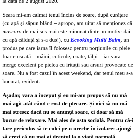
la data de 2 august 2020.
Seara mi-am calmat tenul încins de soare, după curățare
(cu apă și săpun blând – apropo, am uitat să menționez că
mascara
de mai sus mai este minunat dintr-un motiv: dai
cu apă călduță și s-a dus!), cu
Ecooking Multi Balm
,
un
produs pe care iarna îl folosesc pentru porțiunile cu piele
foarte uscată – mâini, cuticule, coate, tălpi – iar vara
merge excelent pe pielea cu iritații sau arsuri provocate de
soare. Nu a fost cazul în acest weekend, dar tenul meu s-a
bucurat, evident.
Așadar, vara a început și eu mi-am propus să nu mă
mai agit atât când e rost de plecare. Și nici să nu mă
mai stresez dacă nu se anunță soare, ci doar să mă
bucur de relaxare. Mai ales de asta socială. Pentru că-i
tare periculos să te culci pe-o ureche în izolare: ajungi
să crezi că nu mai ai dreptul la o viață normală…