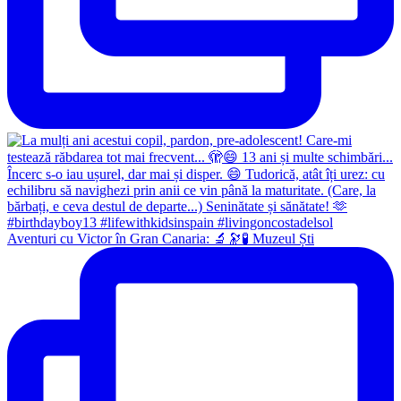
Aventuri cu Victor în Gran Canaria: 🔬🔭🧪 Muzeul Ști