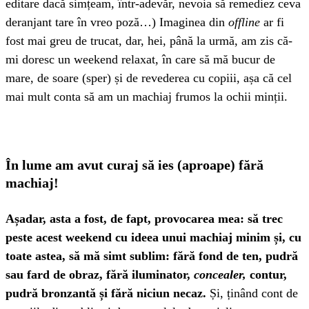
editare dacă simțeam, într-adevăr, nevoia să remediez ceva
deranjant tare în vreo poză…) Imaginea din
offline
ar fi
fost mai greu de trucat, dar, hei, până la urmă, am zis că-
mi doresc un weekend relaxat, în care să mă bucur de
mare, de soare (sper) și de revederea cu copiii, așa că cel
mai mult conta să am un machiaj frumos la ochii minții.
În lume am avut curaj să ies (aproape) fără
machiaj!
Așadar, asta a fost, de fapt, provocarea mea: să trec
peste acest weekend cu ideea unui machiaj minim și, cu
toate astea, să mă simt sublim: fără fond de ten, pudră
sau fard de obraz, fără iluminator,
concealer,
contur,
pudră bronzantă și fără niciun necaz.
Și, ținând cont de