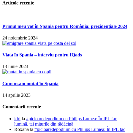
Articole recente
Primul meu vot în Spania pentru România: prezidențiale 2024
24 noiembrie 2024
Viața în Spania – interviu pentru IQads
13 iunie 2023
Cum m-am mutat în Spania
14 aprilie 2023
Comentarii recente
idri
la
#picioaredepodium cu Philips Lumea: În IPL fac
lumină, tai miturile din rădăcină
Roxana
la
#picioaredepodium cu Philips Lumea: În IPL fac