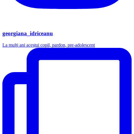
georgiana_idriceanu
La mulți ani acestui copil, pardon, pre-adolescent