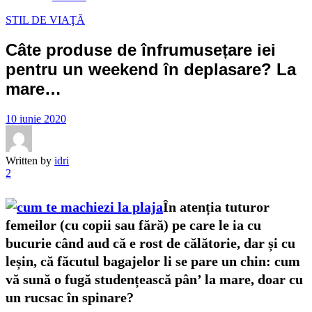
STIL DE VIAŢĂ
Câte produse de înfrumusețare iei
pentru un weekend în deplasare? La
mare…
10 iunie 2020
Written by
idri
2
În atenția tuturor
femeilor (cu copii sau fără) pe care le ia cu
bucurie când aud că e rost de călătorie, dar și cu
leșin, că făcutul bagajelor li se pare un chin: cum
vă sună o fugă studențească pân’ la mare, doar cu
un rucsac în spinare?