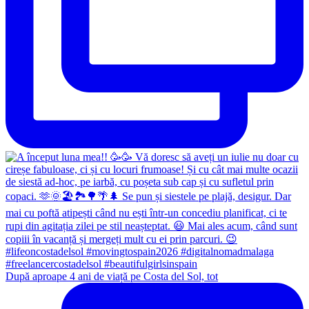
După aproape 4 ani de viață pe Costa del Sol, tot