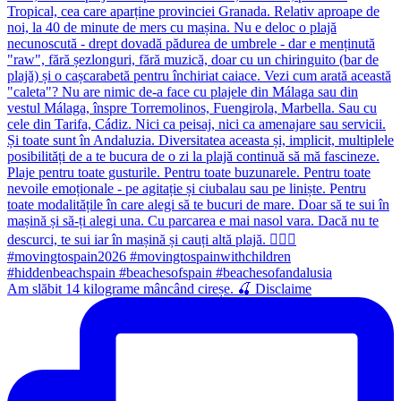
Am slăbit 14 kilograme mâncând cireșe. 🍒 Disclaime