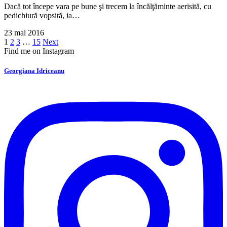
Dacă tot începe vara pe bune şi trecem la încălţăminte aerisită, cu
pedichiură vopsită, ia…
23 mai 2016
1
2
3
…
15
Next
Find me on Instagram
Georgiana Idriceanu