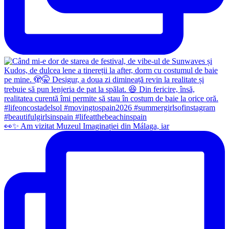
👀✨️ Am vizitat Muzeul Imaginației din Málaga, iar