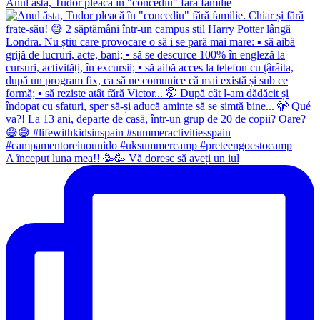
Anul ăsta, Tudor pleacă în "concediu" fără familie
A început luna mea!! 🥳🥳 Vă doresc să aveți un iul