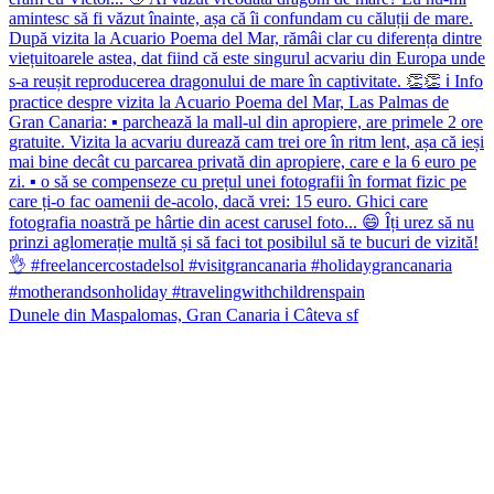
Dunele din Maspalomas, Gran Canaria ℹ️ Câteva sf