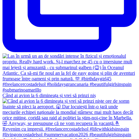
Când ai avion la 6 dimineața și vrei să prinzi niș