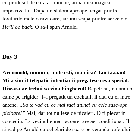
cu produsul de curatat minune, arma mea magica
impotriva lui. Dupa un slalom aproape ucigas printre
loviturile mele otravitoare, iar imi scapa printre servetele.
He’ll be back
. O sa-i spun Arnold.
Day 3
Arnoooold, uuuuuu, unde esti, mamica? Tan-taaaan!
Mi-a simtit telepatic intentia: ii pregatesc ceva special.
Diseara ar trebui sa vina hingherul!
Repet: nu, nu am un
caine pe frigider! I-a pregatit un cocktail, ii dau cu el intre
antene.
„Sa te vad eu ce mai faci atunci cu cele sase-opt
picioare!”
Mai, dar tot nu iese de nicaieri. O fi plecat in
concediu. La vecinul e mai racoare, are aer conditionat. Il
si vad pe Arnold cu ochelari de soare pe veranda bufetului