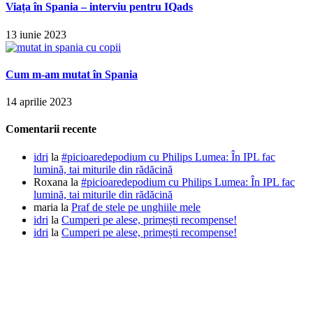
Viața în Spania – interviu pentru IQads
13 iunie 2023
Cum m-am mutat în Spania
14 aprilie 2023
Comentarii recente
idri
la
#picioaredepodium cu Philips Lumea: În IPL fac
lumină, tai miturile din rădăcină
Roxana
la
#picioaredepodium cu Philips Lumea: În IPL fac
lumină, tai miturile din rădăcină
maria
la
Praf de stele pe unghiile mele
idri
la
Cumperi pe alese, primești recompense!
idri
la
Cumperi pe alese, primești recompense!