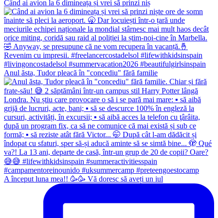
Când ai avion la 6 dimineața și vrei să prinzi niș
Anul ăsta, Tudor pleacă în "concediu" fără familie
A început luna mea!! 🥳🥳 Vă doresc să aveți un iul