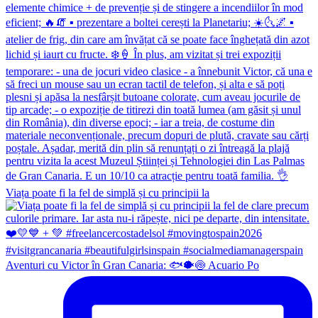
Viața poate fi la fel de simplă și cu principii la
Aventuri cu Victor în Gran Canaria: 🐟🐡🍥 Acuario Po