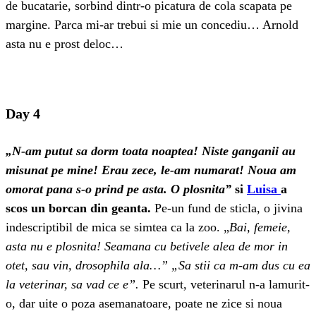
de bucatarie, sorbind dintr-o picatura de cola scapata pe
margine. Parca mi-ar trebui si mie un concediu… Arnold
asta nu e prost deloc…
Day 4
„N-am putut sa dorm toata noaptea! Niste ganganii au
misunat pe mine! Erau zece, le-am numarat! Noua am
omorat pana s-o prind pe asta. O plosnita”
si
Luisa
a
scos un borcan din geanta.
Pe-un fund de sticla, o jivina
indescriptibil de mica se simtea ca la zoo. „
Bai, femeie,
asta nu e plosnita! Seamana cu betivele alea de mor in
otet, sau vin, drosophila ala…” „Sa stii ca m-am dus cu ea
la veterinar, sa vad ce e”.
Pe scurt, veterinarul n-a lamurit-
o, dar uite o poza asemanatoare, poate ne zice si noua