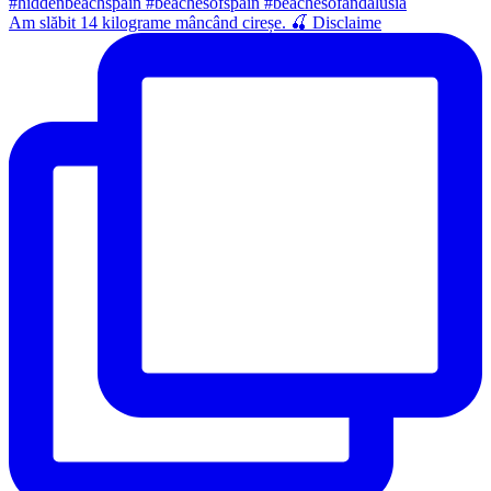
Am slăbit 14 kilograme mâncând cireșe. 🍒 Disclaime