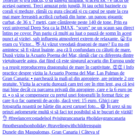
Dunele din Maspalomas, Gran Canaria ℹ️ Câteva sf