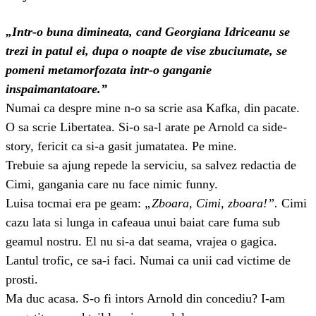
„Intr-o buna dimineata, cand Georgiana Idriceanu se
trezi in patul ei, dupa o noapte de vise zbuciumate, se
pomeni metamorfozata intr-o ganganie
inspaimantatoare.”
Numai ca despre mine n-o sa scrie asa Kafka, din pacate.
O sa scrie Libertatea. Si-o sa-l arate pe Arnold ca side-
story, fericit ca si-a gasit jumatatea. Pe mine.
Trebuie sa ajung repede la serviciu, sa salvez redactia de
Cimi, gangania care nu face nimic funny.
Luisa tocmai era pe geam:
„Zboara, Cimi, zboara!”.
Cimi
cazu lata si lunga in cafeaua unui baiat care fuma sub
geamul nostru. El nu si-a dat seama, vrajea o gagica.
Lantul trofic, ce sa-i faci. Numai ca unii cad victime de
prosti.
Ma duc acasa. S-o fi intors Arnold din concediu? I-am