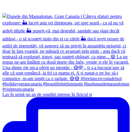
Las în urmă un an de sondări intense în fizicul și