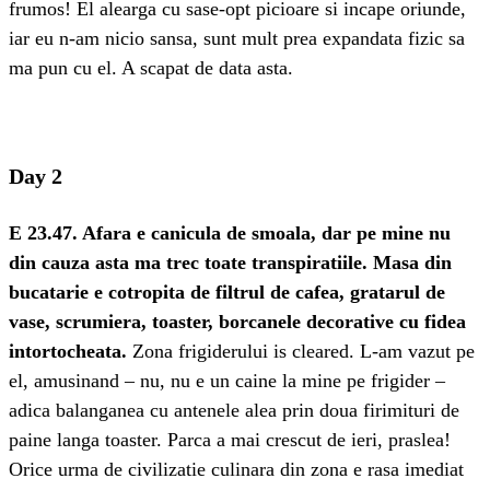
frumos! El alearga cu sase-opt picioare si incape oriunde,
iar eu n-am nicio sansa, sunt mult prea expandata fizic sa
ma pun cu el. A scapat de data asta.
Day 2
E 23.47. Afara e canicula de smoala, dar pe mine nu
din cauza asta ma trec toate transpiratiile. Masa din
bucatarie e cotropita de filtrul de cafea, gratarul de
vase, scrumiera, toaster, borcanele decorative cu fidea
intortocheata.
Zona frigiderului is cleared. L-am vazut pe
el, amusinand – nu, nu e un caine la mine pe frigider –
adica balanganea cu antenele alea prin doua firimituri de
paine langa toaster. Parca a mai crescut de ieri, praslea!
Orice urma de civilizatie culinara din zona e rasa imediat