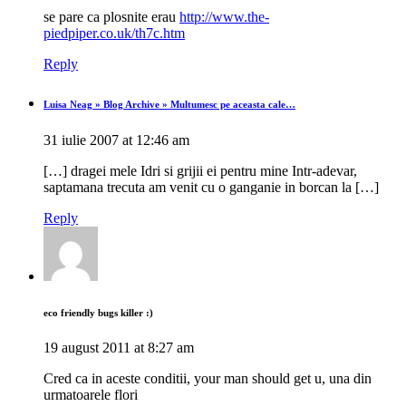
se pare ca plosnite erau
http://www.the-
piedpiper.co.uk/th7c.htm
Reply
Luisa Neag » Blog Archive » Multumesc pe aceasta cale…
31 iulie 2007 at 12:46 am
[…] dragei mele Idri si grijii ei pentru mine Intr-adevar,
saptamana trecuta am venit cu o ganganie in borcan la […]
Reply
eco friendly bugs killer :)
19 august 2011 at 8:27 am
Cred ca in aceste conditii, your man should get u, una din
urmatoarele flori