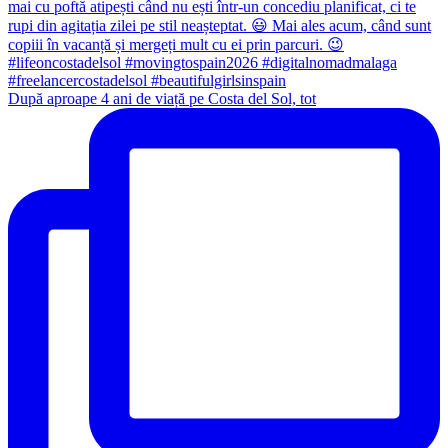
După aproape 4 ani de viață pe Costa del Sol, tot