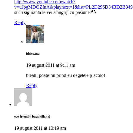
http://www.youtube.com/watch?
v=uJpgMDOZInA&playnext=1&list=PL2D296D34BD2B349
si cu siguranta le vei si ingriji cu pasiune 🙂
Reply
idriceanu
19 august 2011 at 9:11 am
bleah! poate-mi prind eu degetele p-acolo!
Reply
eco friendly bugs killer :)
19 august 2011 at 10:19 am