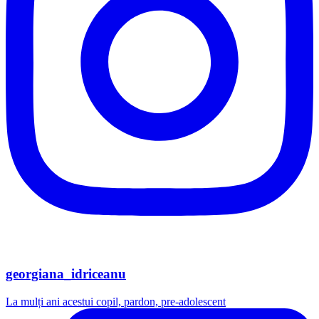
georgiana_idriceanu
La mulți ani acestui copil, pardon, pre-adolescent