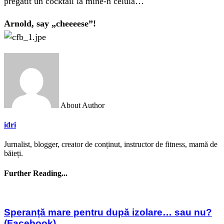
pregatit un cocktail la mine-n celula…
Arnold, say „cheeeese”!
About Author
idri
Jurnalist, blogger, creator de conținut, instructor de fitness, mamă de
băieți.
Further Reading...
Speranță mare pentru după izolare… sau nu?
(Facebook)