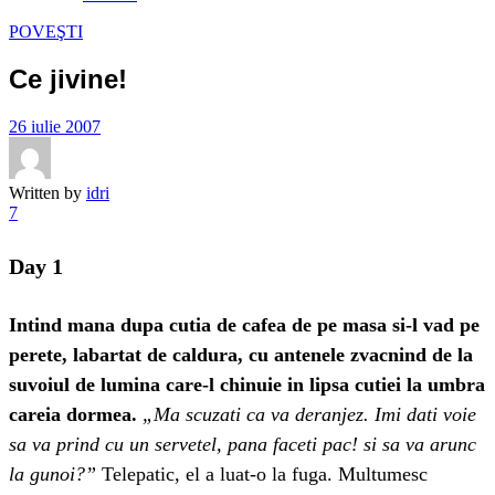
POVEŞTI
Ce jivine!
26 iulie 2007
Written by
idri
7
Day 1
Intind mana dupa cutia de cafea de pe masa si-l vad pe
perete, labartat de caldura, cu antenele zvacnind de la
suvoiul de lumina care-l chinuie in lipsa cutiei la umbra
careia dormea.
„Ma scuzati ca va deranjez. Imi dati voie
sa va prind cu un servetel, pana faceti pac! si sa va arunc
la gunoi?”
Telepatic, el a luat-o la fuga. Multumesc