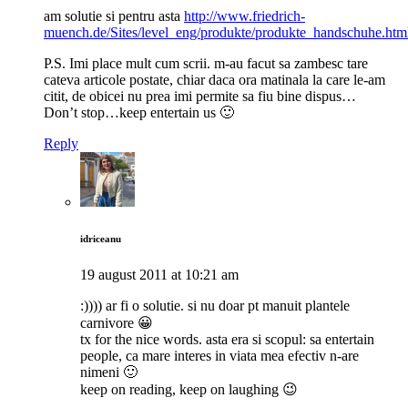
am solutie si pentru asta
http://www.friedrich-
muench.de/Sites/level_eng/produkte/produkte_handschuhe.htm
P.S. Imi place mult cum scrii. m-au facut sa zambesc tare
cateva articole postate, chiar daca ora matinala la care le-am
citit, de obicei nu prea imi permite sa fiu bine dispus…
Don’t stop…keep entertain us 🙂
Reply
idriceanu
19 august 2011 at 10:21 am
:)))) ar fi o solutie. si nu doar pt manuit plantele
carnivore 😀
tx for the nice words. asta era si scopul: sa entertain
people, ca mare interes in viata mea efectiv n-are
nimeni 🙂
keep on reading, keep on laughing 😉