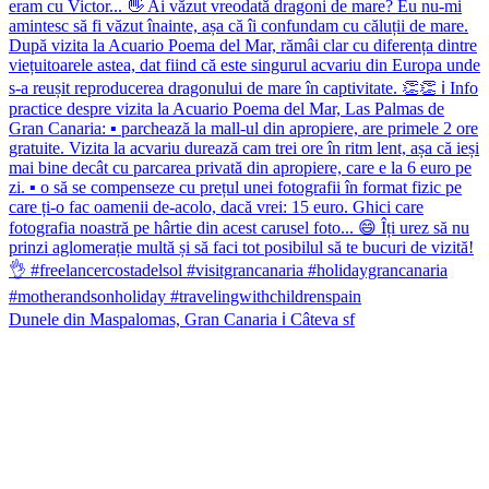
Dunele din Maspalomas, Gran Canaria ℹ️ Câteva sf