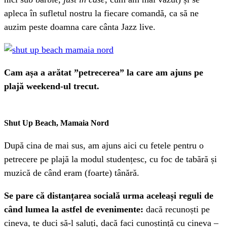
apleca în sufletul nostru la fiecare comandă, ca să ne
auzim peste doamna care cânta Jazz live.
Cam așa a arătat ”petrecerea” la care am ajuns pe
plajă weekend-ul trecut.
Shut Up Beach, Mamaia Nord
După cina de mai sus, am ajuns aici cu fetele pentru o
petrecere pe plajă la modul studențesc, cu foc de tabără și
muzică de când eram (foarte) tânără.
Se pare că distanțarea socială urma aceleași reguli de
când lumea la astfel de evenimente:
dacă recunoști pe
cineva, te duci să-l saluți, dacă faci cunoștință cu cineva –