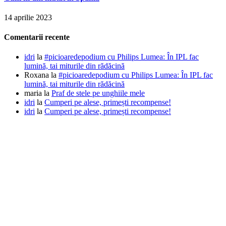
14 aprilie 2023
Comentarii recente
idri
la
#picioaredepodium cu Philips Lumea: În IPL fac
lumină, tai miturile din rădăcină
Roxana
la
#picioaredepodium cu Philips Lumea: În IPL fac
lumină, tai miturile din rădăcină
maria
la
Praf de stele pe unghiile mele
idri
la
Cumperi pe alese, primești recompense!
idri
la
Cumperi pe alese, primești recompense!