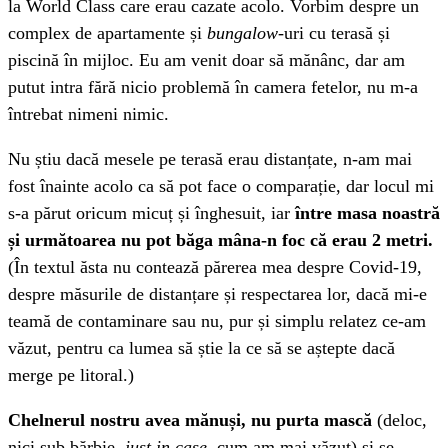
la World Class care erau cazate acolo. Vorbim despre un
complex de apartamente și
bungalow
-uri cu terasă și
piscină în mijloc. Eu am venit doar să mănânc, dar am
putut intra fără nicio problemă în camera fetelor, nu m-a
întrebat nimeni nimic.
Nu știu dacă mesele pe terasă erau distanțate, n-am mai
fost înainte acolo ca să pot face o comparație, dar locul mi
s-a părut oricum micuț și înghesuit, iar
între masa noastră
și următoarea nu pot băga mâna-n foc că erau 2 metri.
(În textul ăsta nu contează părerea mea despre Covid-19,
despre măsurile de distanțare și respectarea lor, dacă mi-e
teamă de contaminare sau nu, pur și simplu relatez ce-am
văzut, pentru ca lumea să știe la ce să se aștepte dacă
merge pe litoral.)
Chelnerul nostru avea mănuși, nu purta mască
(deloc,
nici sub bărbie,
just in case
, cum am mai văzut) și se