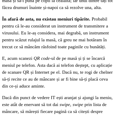
masă și să-i pună pe copii la cealaltă; iar unul dintre tați tot
făcea drumuri înainte și-napoi ca să rezolve una, alta.
În afară de asta, nu existau meniuri tipărite.
Probabil
pentru că le-au considerat un instrument de transmitere a
virusului. Eu le-aș considera, mai degrabă, un instrument
pentru scăzut rulajul la masă, că greu ne mai hotăram în
trecut ce să mâncăm răsfoind toate paginile cu bunătăți.
E, acum scanezi
QR code-
ul de pe masă și ți se încarcă
meniul pe telefon. Asta dacă ai telefon deștept, cu aplicație
de scanare QR și Internet pe el. Dacă nu, te rogi de chelner
să-ți recite ce au de mâncare și ar fi bine să-ți placă ceva
din ce-și aduce aminte.
Dacă din punct de vedere IT ești aranjat și ajungi la meniu,
este atât de enervant să tot dai
swipe, swipe
prin lista de
mâncare, să mărești fiecare pagină ca să citești despre