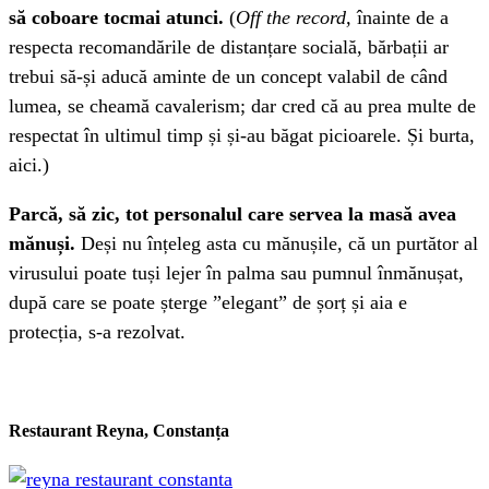
să coboare tocmai atunci.
(
Off the record,
înainte de a
respecta recomandările de distanțare socială, bărbații ar
trebui să-și aducă aminte de un concept valabil de când
lumea, se cheamă cavalerism; dar cred că au prea multe de
respectat în ultimul timp și și-au băgat picioarele. Și burta,
aici.)
Parcă, să zic, tot personalul care servea la masă avea
mănuși.
Deși nu înțeleg asta cu mănușile, că un purtător al
virusului poate tuși lejer în palma sau pumnul înmănușat,
după care se poate șterge ”elegant” de șorț și aia e
protecția, s-a rezolvat.
Restaurant Reyna, Constanța