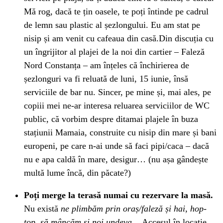
Mă rog, dacă te țin oasele, te poți întinde pe cadrul
de lemn sau plastic al șezlongului. Eu am stat pe
nisip și am venit cu cafeaua din casă.Din discuția cu
un îngrijitor al plajei de la noi din cartier – Faleză
Nord Constanța – am înțeles că închirierea de
șezlonguri va fi reluată de luni, 15 iunie, însă
serviciile de bar nu. Sincer, pe mine și, mai ales, pe
copiii mei ne-ar interesa reluarea serviciilor de WC
public, că vorbim despre ditamai plajele în buza
stațiunii Mamaia, construite cu nisip din mare și bani
europeni, pe care n-ai unde să faci pipi/caca – dacă
nu e apa caldă în mare, desigur… (nu așa gândește
multă lume încă, din păcate?)
Poți merge la terasă numai cu rezervare la masă.
Nu există
ne plimbăm prin oraș/faleză și hai, hop-
țop, să mâncăm și noi undeva…
Accesul în locație