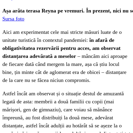
Așa arăta terasa Reyna pe vremuri. În prezent, nici nu
Sursa foto
Aici am experimentat cele mai stricte măsuri luate de o
unitate turistică în contextul pandemiei:
în afară de
obligativitatea rezervării pentru acces, am observat
distanțarea adevărată a meselor
– mâncăm aici aproape
de fiecare dată când mergem la mare, așa că știu locul
bine, țin minte cât de aglomerat era de obicei – distanțare
de la care nu se făcea niciun compromis.
Astfel încât am observat și o situație destul de amuzantă
legată de asta: membrii a două familii cu copii (mai
mărișori, gen de gimnaziu), care voiau să mănânce
împreună, au fost distribuiți la două mese, adevărat
distanțate, astfel încât adulții au hotărât să se așeze la o