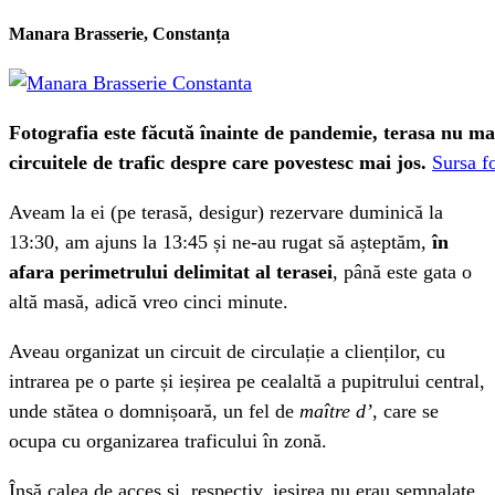
Manara Brasserie, Constanța
Fotografia este făcută înainte de pandemie, terasa nu mai 
circuitele de trafic despre care povestesc mai jos.
Sursa f
Aveam la ei (pe terasă, desigur) rezervare duminică la
13:30, am ajuns la 13:45 și ne-au rugat să așteptăm,
în
afara perimetrului delimitat al terasei
, până este gata o
altă masă, adică vreo cinci minute.
Aveau organizat un circuit de circulație a clienților, cu
intrarea pe o parte și ieșirea pe cealaltă a pupitrului central,
unde stătea o domnișoară, un fel de
maître d
’
, care se
ocupa cu organizarea traficului în zonă.
Însă calea de acces și, respectiv, ieșirea nu erau semnalate