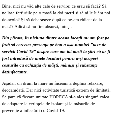
Bine, nici nu văd alte cale de servire; ce erau să facă? Să
ne lase farfuriile pe o masă la doi metri și să ni le luăm noi
de-acolo? Și să debaraseze după ce ne-am ridicat de la
masă? Adică să nu fim absurzi, totuși.
Din păcate, în niciuna dintre aceste locații nu am fost pe
fază să cercetez prezența pe bon a așa-numitei ”taxe de
servicii Covid-19” despre care am tot auzit la știri că ar fi
fost introdusă de unele localuri pentru a-și acoperi
costurile cu achiziția de măști, mănuși și substanțe
dezinfectante.
Așadar, un drum la mare nu înseamnă deplină relaxare,
deocamdată. Dar nici activitate turistică extrem de limitată.
Se pare că fiecare unitate HORECA și-a ales singură calea
de adaptare la cerințele de izolare și la măsurile de
prevenție a infectării cu Covid-19.