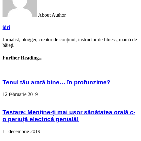
About Author
idri
Jurnalist, blogger, creator de conținut, instructor de fitness, mamă de
băieți.
Further Reading...
Tenul tău arată bine… în profunzime?
12 februarie 2019
Testare: Menține-ți mai ușor sănătatea orală c-
o periuță electrică genială!
11 decembrie 2019