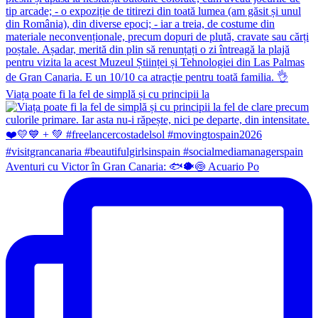
Viața poate fi la fel de simplă și cu principii la
Aventuri cu Victor în Gran Canaria: 🐟🐡🍥 Acuario Po