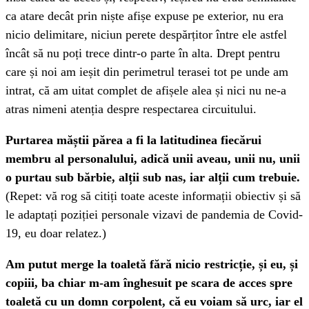
ca atare decât prin niște afișe expuse pe exterior, nu era
nicio delimitare, niciun perete despărțitor între ele astfel
încât să nu poți trece dintr-o parte în alta. Drept pentru
care și noi am ieșit din perimetrul terasei tot pe unde am
intrat, că am uitat complet de afișele alea și nici nu ne-a
atras nimeni atenția despre respectarea circuitului.
Purtarea măștii părea a fi la latitudinea fiecărui
membru al personalului, adică unii aveau, unii nu, unii
o purtau sub bărbie, alții sub nas, iar alții cum trebuie.
(Repet: vă rog să citiți toate aceste informații obiectiv și să
le adaptați poziției personale vizavi de pandemia de Covid-
19, eu doar relatez.)
Am putut merge la toaletă fără nicio restricție, și eu, și
copiii, ba chiar m-am înghesuit pe scara de acces spre
toaletă cu un domn corpolent, că eu voiam să urc, iar el