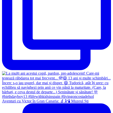
Aventuri cu Victor în Gran Canaria: 🔬🔭🧪 Muzeul Ști