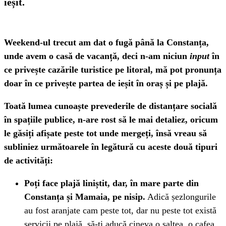
ieșit.
Weekend-ul trecut am dat o fugă până la Constanța,
unde avem o casă de vacanță, deci n-am niciun
input
în
ce privește cazările turistice pe litoral, mă pot pronunța
doar în ce privește partea de ieșit în oraș și pe plajă.
Toată lumea cunoaște prevederile de distanțare socială
în spațiile publice, n-are rost să le mai detaliez, oricum
le găsiți afișate peste tot unde mergeți, însă vreau să
subliniez următoarele în legătură cu aceste două tipuri
de activități:
Poți face plajă liniștit, dar, în mare parte din
Constanța și Mamaia, pe nisip.
Adică șezlongurile
au fost aranjate cam peste tot, dar nu peste tot există
servicii pe plajă, să-ți aducă cineva o saltea, o cafea.