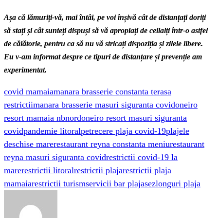
Așa că lămuriți-vă, mai întâi, pe voi înșivă cât de distanțați doriți
să stați și cât sunteți dispuși să vă apropiați de ceilalți într-o astfel
de călătorie, pentru ca să nu vă stricați dispoziția și zilele libere.
Eu v-am informat despre ce tipuri de distanțare și prevenție am
experimentat.
covid mamaia
manara brasserie constanta terasa
restrictii
manara brasserie masuri siguranta covid
oneiro
resort mamaia nbnord
oneiro resort masuri siguranta
covid
pandemie litoral
petrecere plaja covid-19
plajele
deschise mare
restaurant reyna constanta meniu
restaurant
reyna masuri siguranta covid
restrictii covid-19 la
mare
restrictii litoral
restrictii plaja
restrictii plaja
mamaia
restrictii turism
servicii bar plaja
sezlonguri plaja