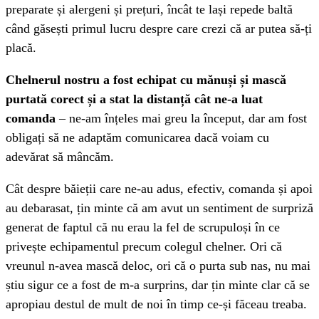
preparate și alergeni și prețuri, încât te lași repede baltă
când găsești primul lucru despre care crezi că ar putea să-ți
placă.
Chelnerul nostru a fost echipat cu mănuși și mască
purtată corect și a stat la distanță cât ne-a luat
comanda
– ne-am înțeles mai greu la început, dar am fost
obligați să ne adaptăm comunicarea dacă voiam cu
adevărat să mâncăm.
Cât despre băieții care ne-au adus, efectiv, comanda și apoi
au debarasat, țin minte că am avut un sentiment de surpriză
generat de faptul că nu erau la fel de scrupuloși în ce
privește echipamentul precum colegul chelner. Ori că
vreunul n-avea mască deloc, ori că o purta sub nas, nu mai
știu sigur ce a fost de m-a surprins, dar țin minte clar că se
apropiau destul de mult de noi în timp ce-și făceau treaba.