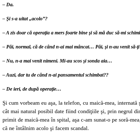
– Da.
– Şi s-a uitat „acolo”?
– A zis doar că operaţia a mers foarte bine şi să mă duc să-mi schim
– Păi, normal, că de când n-ai mai mâncat… Păi, şi n-au venit să-
– Nu, n-a mai venit nimeni. Mi-au scos şi sonda aia…
– Auzi, dar tu de când n-ai pansamentul schimbat??
– De ieri, de după operaţie…
Şi cum vorbeam eu aşa, la telefon, cu maică-mea, internată ş
cât mai natural posibil date fiind condiţiile şi, prin negrul 
primit de maică-mea în spital, aşa c-am sunat-o pe soră-mea,
că ne întâlnim acolo şi facem scandal.