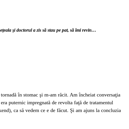
eala şi doctorul a zis să stau pe pat, să îmi revin…
o tornadă în stomac şi m-am răcit. Am încheiat conversaţia
u era puternic impregnată de revolta faţă de tratamentul
kend), ca să vedem ce e de făcut. Şi am ajuns la concluzia