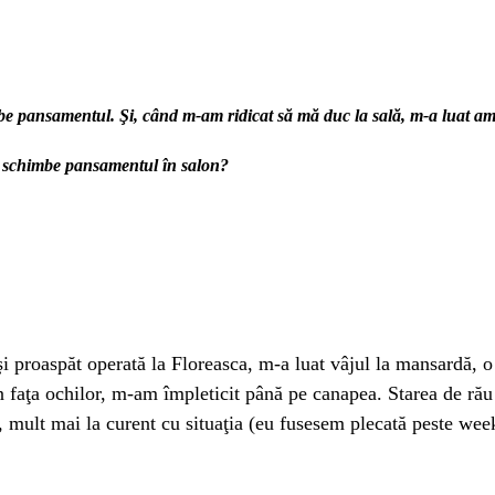
be pansamentul. Şi, când m-am ridicat să mă duc la sală, m-a luat ameţ
ţi schimbe pansamentul în salon?
i proaspăt operată la Floreasca, m-a luat vâjul la mansardă, 
din faţa ochilor, m-am împleticit până pe canapea. Starea de ră
 mult mai la curent cu situaţia (eu fusesem plecată peste wee