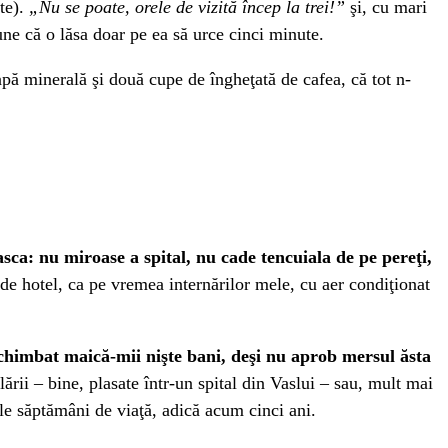
ate).
„Nu se poate, orele de vizită încep la trei!”
şi, cu mari
une că o lăsa doar pe ea să urce cinci minute.
pă minerală şi două cupe de îngheţată de cafea, că tot n-
asca: nu miroase a spital, nu cade tencuiala de pe pereţi,
 de hotel, ca pe vremea internărilor mele, cu aer condiţionat
i schimbat maică-mii nişte bani, deşi nu aprob mersul ăsta
ării – bine, plasate într-un spital din Vaslui – sau, mult mai
le săptămâni de viaţă, adică acum cinci ani.