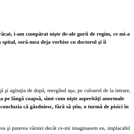
ăcat, i-am cumpărat nişte de-ale gurii de regim, ce mi-a
 spital, soră-mea deja vorbise cu doctorul şi îi
ă şi agitaţia de după, mergând aşa, pe culoarul de la intrare,
 pe lângă coapsă, simt cum nişte asperităţi anormale
oncluzia că găzduiesc, fără să ştiu, o turmă de pisici în
area şi puterea vârstei decât ce-mi imaginasem eu, implacabil