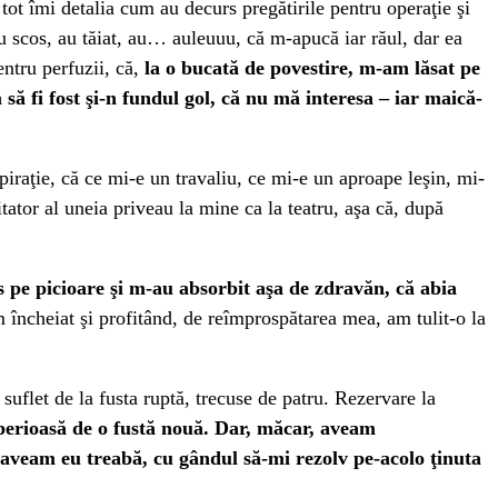
ot îmi detalia cum au decurs pregătirile pentru operaţie şi
au scos, au tăiat, au… auleuuu, că m-apucă iar răul, dar ea
entru perfuzii, că,
la o bucată de povestire, m-am lăsat pe
să fi fost şi-n fundul gol, că nu mă interesa – iar maică-
iraţie, că ce mi-e un travaliu, ce mi-e un aproape leşin, mi-
ator al uneia priveau la mine ca la teatru, aşa că, după
pe picioare şi m-au absorbit aşa de zdravăn, că abia
încheiat şi profitând, de reîmprospătarea mea, am tulit-o la
suflet de la fusta ruptă, trecuse de patru. Rezervare la
perioasă de o fustă nouă. Dar, măcar, aveam
aveam eu treabă, cu gândul să-mi rezolv pe-acolo ţinuta