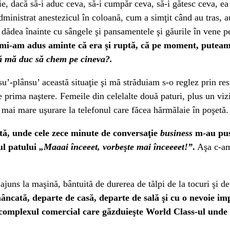
, dacă să-i aduc ceva, să-i cumpăr ceva, să-i gătesc ceva, ea t
dministrat anestezicul în coloană, cum a simţit când au tras, 
 dădea înainte cu sângele şi pansamentele şi găurile în vene p
um mi-am adus aminte că era şi ruptă, că pe moment, puteam 
ă mă duc să chem pe cineva?.
-plânsu’ această situaţie şi mă străduiam s-o reglez prin resp
prima naştere. Femeile din celelalte două paturi, plus un vizit
 mai mare uşurare la telefonul care făcea hărmălaie în poşetă.
tă, unde cele zece minute de conversaţie
business
m-au pus 
ul patului
„Maaai înceeet, vorbeşte mai înceeeet!”
.
Aşa c-am 
uns la maşină, bântuită de durerea de tălpi de la tocuri şi de 
ncată, departe de casă, departe de sală şi cu o nevoie im
 complexul comercial care găzduieşte World Class-ul unde 