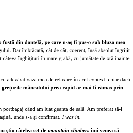
o fustă din dantelă, pe care n-aş fi pus-o sub bluza mea
ului. Dar îmbrăcată, cât de cât, coerent, însă absolut îngrijit
t câteva înghiţituri în mare grabă, cu jumătate de oră înainte
cu adevărat oaza mea de relaxare în acel context, chiar dacă
n greţurile mâncatului prea rapid ar mai fi rămas prin
în portbagaj când am luat geanta de sală. Am preferat să-l
aşină, unde s-a şi confirmat.
I was in.
nu ştiu câtelea set de
mountain climbers
îmi venea să