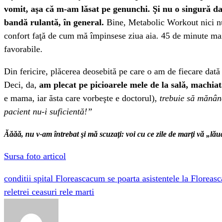
vomit, aşa că m-am lăsat pe genunchi. Şi nu o singură da
bandă rulantă, în general.
Bine, Metabolic Workout nici nu 
confort faţă de cum mă împinsese ziua aia. 45 de minute mai
favorabile.
Din fericire, plăcerea deosebită pe care o am de fiecare dată 
Deci, da,
am plecat pe picioarele mele de la sală, machia
e mama, iar ăsta care vorbeşte e doctorul),
trebuie să mănânc
pacient nu-i suficientă!”
Ăăăă, nu v-am întrebat şi mă scuzaţi: voi cu ce zile de marţi vă „lău
Sursa foto articol
conditii spital Floreasca
cum se poarta asistentele la Floreasc
rele
trei ceasuri rele marti