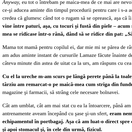
Anyway,
eu tot o întrebam pe maica-mea de ce mai are nevoie
ce-şi aducea aminte din timpul procedurii pentru care i s-a a
credea că glumesc când tot o rugam să se oprească, aşa că îi
vine între paturi, aşa, cu tocuri şi fustă din piele – ac
mea se ridicase într-o rână, dând să se ridice din pat:
„S
Mama tot mamă pentru copilul ei, dar mie mi se părea de râsu’
am adus aminte instant de cursurile Lamaze făcute înainte de 
câteva minute din astea de uitat ca la urs, am răspuns cu cea
Cu el la ureche m-am scurs pe lângă perete până la toale
târziu am remarcat-o pe maică-mea cum striga din fund
magazine şi farmacii, să strâng cele necesare bolnavei.
Cât am umblat, cât am mai stat cu ea la întoarcere, până am aj
antrenamente aveam începând cu şase şi-un sfert,
eram nemâ
echipamentul în portbagaj. Aşa că am luat-o direct spre
şi apoi stomacul şi, în cele din urmă, fizicul.