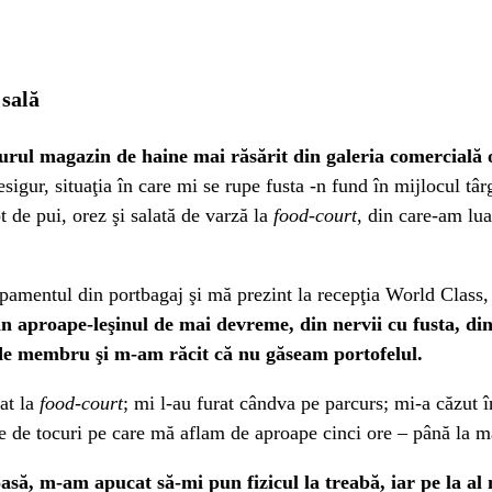
 sală
gurul magazin de haine mai răsărit din galeria comercială 
sigur, situaţia în care mi se rupe fusta -n fund în mijlocul târg
t de pui, orez şi salată de varză la
food-court
, din care-am lua
amentul din portbagaj şi mă prezint la recepţia World Class, 
n aproape-leşinul de mai devreme, din nervii cu fusta, di
 de membru şi m-am răcit că nu găseam portofelul.
tat la
food-court
; mi l-au furat cândva pe parcurs; mi-a căzut 
le de tocuri pe care mă aflam de aproape cinci ore – până la m
asă, m-am apucat să-mi pun fizicul la treabă, iar pe la al 