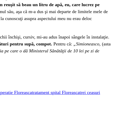
reuşit să beau un litru de apă, eu, care lucrez pe
tmul său, aşa că m-a dus şi mai departe de limitele mele de
 la cunoscuţi asupra aspectului meu nu erau deloc
hii închişi, cursiv, mi-au adus înapoi sângele în instalaţie.
ături pentru supă, compot.
Pentru că:
„Simioneasco,
(asta
a pe care o dă Ministerul Sănătăţii de 10 lei pe zi de
peratie Floreasca
tratament spital Floreasca
trei ceasuri