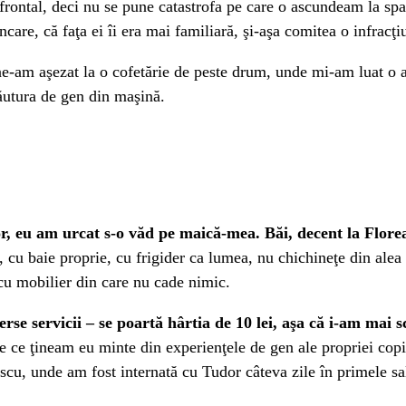
ne frontal, deci nu se pune catastrofa pe care o ascundeam la sp
are, că faţa ei îi era mai familiară, şi-aşa comitea o infracţi
 ne-am aşezat la o cofetărie de peste drum, unde mi-am luat o a
ăutura de gen din maşină.
lor, eu am urcat s-o văd pe maică-mea.
Băi, decent la Flore
, cu baie proprie, cu frigider ca lumea, nu chichineţe din alea
 cu mobilier din care nu cade nimic.
verse servicii – se poartă hârtia de 10 lei, aşa că i-am ma
de ce ţineam eu minte din experienţele de gen ale propriei copil
scu, unde am fost internată cu Tudor câteva zile în primele sa