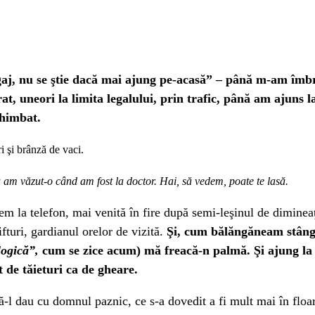
gaj, nu se ştie dacă mai ajung pe-acasă” – până m-am îmbr
, uneori la limita legalului, prin trafic, până am ajuns la
chimbat.
 şi brânză de vaci.
 Eu am văzut-o când am fost la doctor. Hai, să vedem, poate te lasă.
em la telefon, mai venită în fire după semi-leşinul de dimineaţ
fturi, gardianul orelor de vizită.
Şi, cum bălăngăneam stânga
logică”,
cum se zice acum) mă freacă-n palmă. Şi ajung la c
t de tăieturi ca de gheare.
să-l dau cu domnul paznic, ce s-a dovedit a fi mult mai în flo