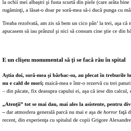
la ochii mei albaştri şi fusta scurtă din piele (care arăta bi
rugăminţi, a lăsat-o doar pe soră-mea să-i ducă punga cu mânc
Treaba rezolvată, am zis să bem un cico pân’ la trei, aşa că
apucasem să iau prânzul şi nici să consum cine ştie ce din b
E un clişeu monumental să ţi se facă rău în spital
Aştia doi, soră-mea şi bărbac-su, au plecat în treburile 
nu e cald de mori;
maică-mea e într-o rezervă cu trei paturi
– din păcate, fix deasupra capului ei, aşa că iese din calcul,
„Atenţii” tot se mai dau, mai ales la asistente, pentru di
–
dar atmosfera generală parcă nu mai e aşa de
horror
faţă 
recent, din experienţa cu spitalul de copii Grigore Alexandre