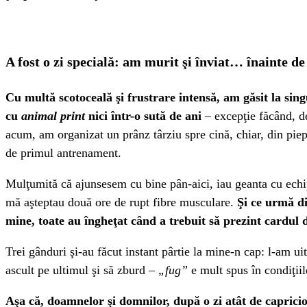
A fost o zi specială: am murit şi înviat… înainte de
Cu multă scotoceală şi frustrare intensă, am găsit la sin
cu
animal print
nici într-o sută de ani
– excepţie făcând, de
acum, am organizat un prânz târziu spre cină, chiar, din piep
de primul antrenament.
Mulţumită că ajunsesem cu bine pân-aici, iau geanta cu echip
mă aşteptau două ore de rupt fibre musculare.
Şi ce urmă di
mine, toate au îngheţat când a trebuit să prezint cardul
Trei gânduri şi-au făcut instant pârtie la mine-n cap: l-am ui
ascult pe ultimul şi să zburd –
„fug”
e mult spus în condiţii
Aşa că, doamnelor şi domnilor, după o zi atât de capricio