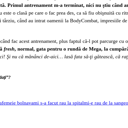
tă. Primul antrenament m-a terminat, nici nu ştiu când am 
este o clasă pe care o fac prea des, ca să fiu obişnuită cu ri
 târziu, când au intrat oamenii la BodyCombat, impresiile de
când fac acest antrenament, plus faptul că-l pot parcurge cu oc
tă
fresh
, normal, gata pentru o rundă de Mega, la cumpăr
i! Şi nu că mănânci de-aici… lasă fata să-ţi gătească, că raţi
daţi”?
a
femeie bolnava
mi s-a facut rau la spital
mi-e rau de la sange
o