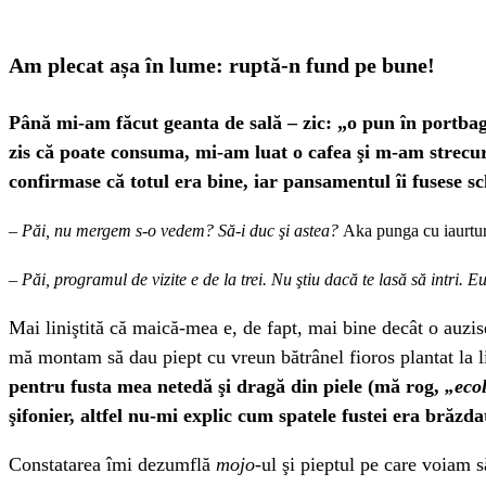
Am plecat așa în lume: ruptă-n fund pe bune!
Până mi-am făcut geanta de sală – zic: „o pun în portba
zis că poate consuma, mi-am luat o cafea şi m-am strecurat
confirmase că totul era bine, iar pansamentul îi fusese s
– Păi, nu mergem s-o vedem? Să-i duc şi astea?
Aka punga cu iaurturi
– Păi, programul de vizite e de la trei. Nu ştiu dacă te lasă să intri.
Mai liniştită că maică-mea e, de fapt, mai bine decât o auzis
mă montam să dau piept cu vreun bătrânel fioros plantat la li
pentru fusta mea netedă şi dragă din piele (mă rog,
„eco
şifonier, altfel nu-mi explic cum spatele fustei era brăzda
Constatarea îmi dezumflă
mojo
-ul şi pieptul pe care voiam 