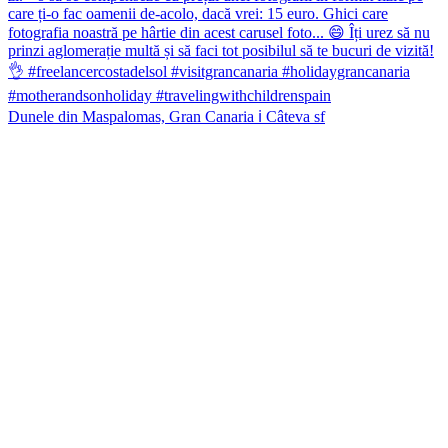
Dunele din Maspalomas, Gran Canaria ℹ️ Câteva sf