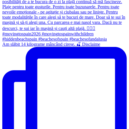
Am slăbit 14 kilograme mâncând cireșe. 🍒 Disclaime