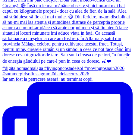
Iar am fost la petrecere aseară: au terminat copii