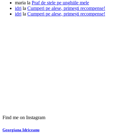
maria
la
Praf de stele pe unghiile mele
idri
la
Cumperi pe alese, primești recompense!
idri
la
Cumperi pe alese, primești recompense!
Find me on Instagram
Georgiana Idriceanu