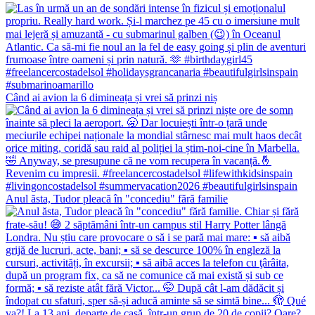
Când ai avion la 6 dimineața și vrei să prinzi niș
Anul ăsta, Tudor pleacă în "concediu" fără familie