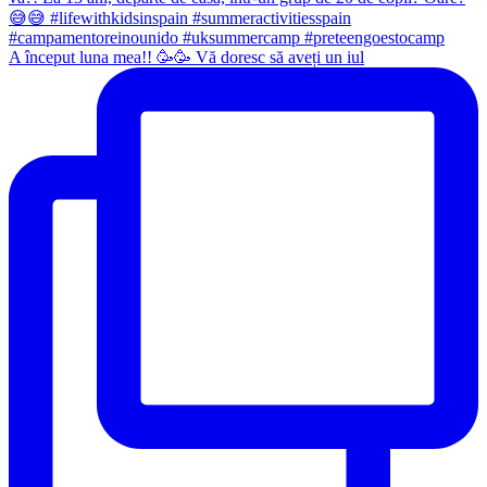
A început luna mea!! 🥳🥳 Vă doresc să aveți un iul