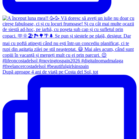
După aproape 4 ani de viață pe Costa del Sol, tot