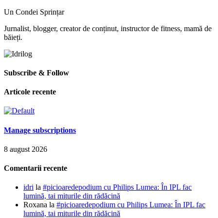
Un Condei Sprințar
Jurnalist, blogger, creator de conținut, instructor de fitness, mamă de
băieți.
Subscribe & Follow
Articole recente
Manage subscriptions
8 august 2026
Comentarii recente
idri
la
#picioaredepodium cu Philips Lumea: În IPL fac
lumină, tai miturile din rădăcină
Roxana
la
#picioaredepodium cu Philips Lumea: În IPL fac
lumină, tai miturile din rădăcină