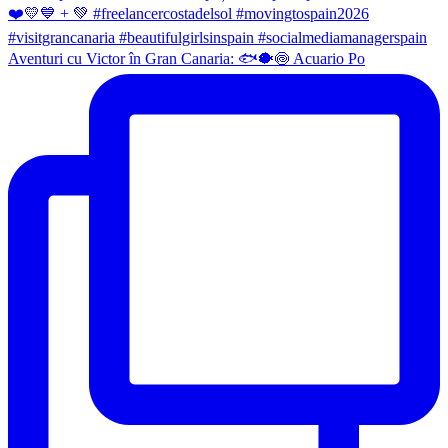
Aventuri cu Victor în Gran Canaria: 🐟🐡🍥 Acuario Po