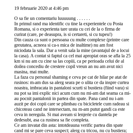
19 februarie 2020 at 4:46 pm
O sa fie un comentariu luuuuung . . . . . .
In primul rand ma identific cu tine la experientele cu Posta
Romana, si o experienta tare urata cu cei de la o firma de
curirat (care, pe deasupra, is si certareti, si cu tupeu!)
Din cauza ca sunt o persoana cu multe complexe (printre care
greutatea, acneea si ca-s mica de inaltime) nu am fost
niciodata la sala. Dar a venit sala la mine (avantajul de a locui
la casa). A contat si faptul ca cel mai apropiat oras se afla la 25
km si nu am cu cine sa las copiii, ca pe perioada celui de al
doilea concediu de crestere copil vreun an nu am avut nici
masina, mai multe.
La faza cu personal shaming e ceva pe cat de hilar pe atat de
rusinos: m-am dus sa alerg seara pe o ulita ce da inspre curtea
noastra, imbracata in pantaloni scurti si bustiera (fiind vara) si
nu pot sa imi explic nici acum cum nu mi-am dat seama ca mi-
au pocnit pantalonii in partea din spate. Pana cand nu i-am
auzit pe doi copii care se plimbau cu bicicletele cum radeau si
chicoteau cand ne intersectam, nu m-am putut gandi ca este
ceva in neregula. Si mai aveam si lenjerie cu dantela pe
dedesubt, asa ca rusinea sa fie completa.
Ce am invatat din asta: intotdeauna verific partea din spate
cand mi se pare ceva suspect; alerg cu tricou, nu cu bustiera;