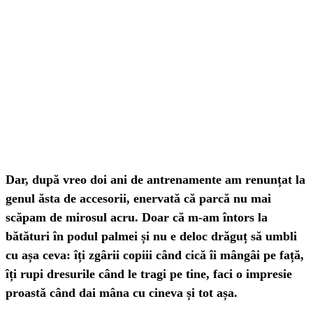
Dar, după vreo doi ani de antrenamente am renunțat la
genul ăsta de accesorii, enervată că parcă nu mai
scăpam de mirosul acru. Doar că m-am întors la
bătături în podul palmei și nu e deloc drăguț să umbli
cu așa ceva: îți zgârii copiii când cică îi mângâi pe față,
îți rupi dresurile când le tragi pe tine, faci o impresie
proastă când dai mâna cu cineva și tot așa.