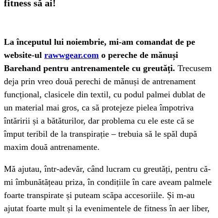
fitness să ai!
La începutul lui noiembrie, mi-am comandat de pe
website-ul
rawwgear.com
o pereche de mănuși
Barehand pentru antrenamentele cu greutăți.
Trecusem
deja prin vreo două perechi de mănuși de antrenament
funcțional, clasicele din textil, cu podul palmei dublat de
un material mai gros, ca să protejeze pielea împotriva
întăririi și a bătăturilor, dar problema cu ele este că se
împut teribil de la transpirație – trebuia să le spăl după
maxim două antrenamente.
Mă ajutau, într-adevăr, când lucram cu greutăți, pentru că-
mi îmbunătățeau priza, în condițiile în care aveam palmele
foarte transpirate și puteam scăpa accesoriile. Și m-au
ajutat foarte mult și la evenimentele de fitness în aer liber,