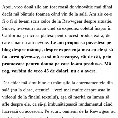
Apoi, vreo două zile am fost roasă de vinovăție mai dihai
decât mă bântuie foamea când vin de la sală. Am zis ce-o
fi o fi și le-am scris celor de la Rawwgear despre situație.
Sincer, n-aveam niciun chef să expediez coletul înapoi în
California și nici să plătesc pentru acest produs extra, de
care chiar nu am nevoie.
Le-am propus să povestesc pe
blog despre mănuși, despre experiența mea cu ele și să
fac acest
giveaway
, ca să mă revanșez, cât de cât, prin
promovare pentru dauna pe care le-am produs-o. Mă
rog, vorbim de vreo 45 de dolari, nu e o avere.
Dar chiar mă simt bine cu mănușile la antrenamentele din
sală (nu la clase, atenție! – vezi mai multe despre asta în
videoul de la finalul textului), așa că merită ca lumea să
afle despre ele, ca să-și îmbunătățească randamentul când
lucrează cu accesorii. Pe scurt, oamenii de la Rawwgear au