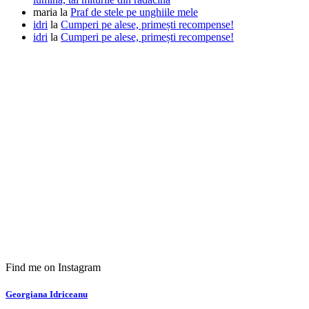
maria
la
Praf de stele pe unghiile mele
idri
la
Cumperi pe alese, primești recompense!
idri
la
Cumperi pe alese, primești recompense!
Find me on Instagram
Georgiana Idriceanu