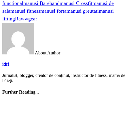
functional
manusi Barehand
manusi Crossfit
manusi de
sala
manusi fitness
manusi forta
manusi greutati
manusi
lifting
Rawwgear
About Author
idri
Jurnalist, blogger, creator de conținut, instructor de fitness, mamă de
băieți.
Further Reading...