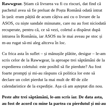
Rawwgear.
Știam că livrarea va fi cu riscuri, dat find că
pachetul avea să fie preluat de Poșta Română odată intrat
în țară: eram pățită de acum câțiva ani cu o livrare de la
ASOS, cu niște sandale minunate, care nu au fost niciodată
recuperate, pentru că, ce să vezi, coletul a dispărut după
intrarea în România, iar ASOS nu le mai aveau pe stoc și
m-au rugat să-mi aleg altceva în loc.
Cu frica asta în suflet – și mănușile plătite, desigur – le-am
scris celor de la Rawwgear, la aproape trei săptămâni de la
expedierea coletului: este posibil să fie pierdute? Au fost
foarte prompți și mi-au răspuns că politica lor este să
declare un colet pierdut la mai mult de 40 de zile
calendaristice de la expediție. Așa că am așteptat din nou.
Peste alte trei săptămâni, le-am scris iar. De data asta,
au fost de acord cu mine la partea cu pierdutul și mi-au