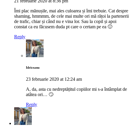
21 februarie 2020 at 8:36 pm
Îmi plac mănușile, mai ales culoarea și îmi trebuie. Cat despre
shaming, hmmmm, de cele mai multe ori mă rățoi la partenerii
de trafic, chiar și când nu e vina lor. Sau la copil și apoi
constat ca eu făcusem duda pt care o certam pe ea 🙂
Reply
Idriceanu
23 februarie 2020 at 12:24 am
A, da, asta cu nedreptățitul copiilor mi s-a întâmplat de
atâtea ori… 🙄
Reply