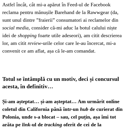
Astfel încât, cât mi-a apărut în Feed-ul de Facebook
reclama pentru mănușile Barehand de la Rawwgear (da,
sunt unul dintre ”fraierii” consumatori ai reclamelor din
social media
, consider că-mi aduc la botul calului niște
idei de
shopping
foarte utile adeseori), am citit descrierea
lor, am citit
review
-urile celor care le-au încercat, mi-a
convenit ce am aflat, așa că le-am comandat.
Totul se întâmplă cu un motiv, deci și concursul
acesta, în definitiv…
Și-am așteptat… și-am așteptat… Am urmărit online
coletul din California până într-un
hub
de curierat din
Polonia, unde s-a blocat – sau, cel puțin, așa îmi tot
arăta pe
link-
ul de
tracking
oferit de cei de la