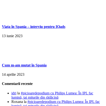
Viața în Spania – interviu pentru IQads
13 iunie 2023
Cum m-am mutat în Spania
14 aprilie 2023
Comentarii recente
idri
la
#picioaredepodium cu Philips Lumea: În IPL fac
lumină, tai miturile din rădăcină
Roxana
la
#picioaredepodium cu Philips Lumea: În IPL fac
lumină, tai miturile din rădăcină