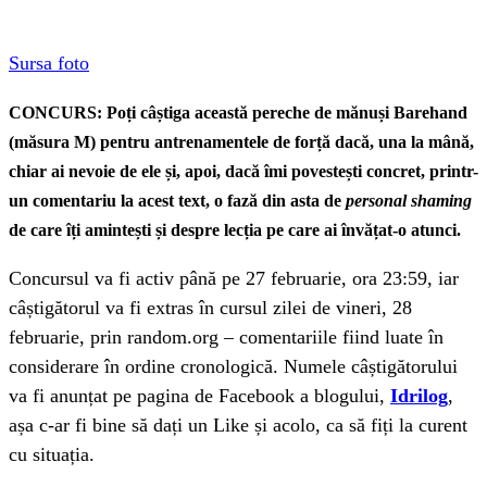
Sursa foto
CONCURS: Poți câștiga această pereche de mănuși Barehand
(măsura M) pentru antrenamentele de forță dacă, una la mână,
chiar ai nevoie de ele și, apoi, dacă îmi povestești concret, printr-
un comentariu la acest text, o fază din asta de
personal shaming
de care îți amintești și despre lecția pe care ai învățat-o atunci.
Concursul va fi activ până pe 27 februarie, ora 23:59, iar
câștigătorul va fi extras în cursul zilei de vineri, 28
februarie, prin random.org – comentariile fiind luate în
considerare în ordine cronologică. Numele câștigătorului
va fi anunțat pe pagina de Facebook a blogului,
Idrilog
,
așa c-ar fi bine să dați un Like și acolo, ca să fiți la curent
cu situația.