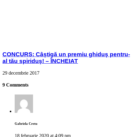
CONCURS: Câştigă un premiu ghiduş pentru-
al tău spiriduş! – ÎNCHEIAT
29 decembrie 2017
9 Comments
Gabriela Cretu
18 februarie 2020 at 4:09 pm