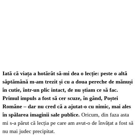
Iată că viața a hotărât să-mi dea o lecție: peste o altă
săptămână m-am trezit și cu a doua pereche de mănuși
în cutie, într-un plic intact, de nu știam ce să fac.
Primul impuls a fost să cer scuze, în gând, Poștei
Române – dar nu cred că a ajutat-o cu nimic, mai ales
în spălarea imaginii sale publice.
Oricum, din faza asta
mi s-a părut că lecția pe care am avut-o de învățat a fost să
nu mai judec precipitat.