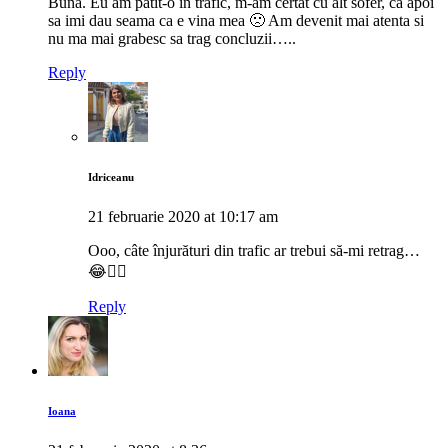
Buna. Eu am patit-o in trafic, m-am certat cu alt sofer, ca apoi
sa imi dau seama ca e vina mea 🙁 Am devenit mai atenta si
nu ma mai grabesc sa trag concluzii…..
Reply
Idriceanu
21 februarie 2020 at 10:17 am
Ooo, câte înjurături din trafic ar trebui să-mi retrag…
😂🤦‍♀️
Reply
Ioana