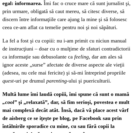
egal: informarea.
Îmi fac o cruce mare că sunt jurnalist şi,
prin urmare, obligată să caut mereu, să citesc diverse, să
discern între informaţiile care ajung la mine şi să folosesc
ceea ce-am aflat ca temelie pentru noi şi noi săpături.
La fel a fost şi cu copiii: nu i-am primit cu niciun manual
de instrucţiuni – doar cu o mulţime de sfaturi contradictorii
ca informaţie sau debusolante ca
feeling
, dar am ales să
ignor aceste „surse” afectate de diverse aspecte ale vieţii
(adesea, nu cele mai fericite) şi să-mi întreprind propriile
quest
-uri pe drumul
parenting-
ului şi puericulturii.
Multă lume îmi laudă copiii, îmi spune că sunt o mamă
„cool”
şi „relaxată”, dar, să fim serioşi, povestea e mult
mai complexă decât atât. Însă, dacă vă place acest vârf
de aisberg ce se iţeşte pe blog, pe Facebook sau prin
întâlnirile sporadice cu mine, cu sau fără copii la