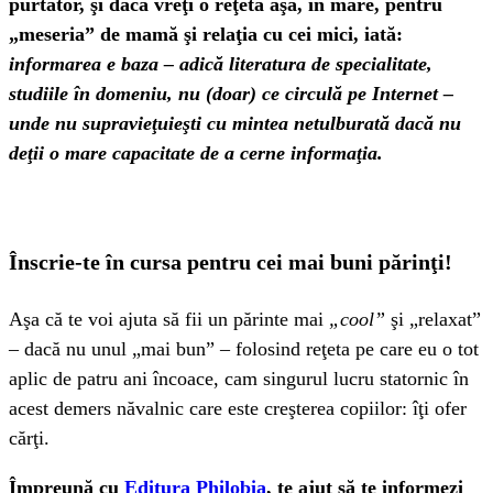
purtător, şi dacă vreţi o reţetă aşa, în mare, pentru
„meseria” de mamă şi relaţia cu cei mici, iată:
informarea e baza – adică literatura de specialitate,
studiile în domeniu, nu (doar) ce circulă pe Internet –
unde nu supravieţuieşti cu mintea netulburată dacă nu
deţii o mare capacitate de a cerne informaţia.
Înscrie-te în cursa pentru cei mai buni părinţi!
Aşa că te voi ajuta să fii un părinte mai
„cool”
şi „relaxat”
– dacă nu unul „mai bun” – folosind reţeta pe care eu o tot
aplic de patru ani încoace, cam singurul lucru statornic în
acest demers năvalnic care este creşterea copiilor: îţi ofer
cărţi.
Împreună cu
Editura Philobia
, te ajut să te informezi