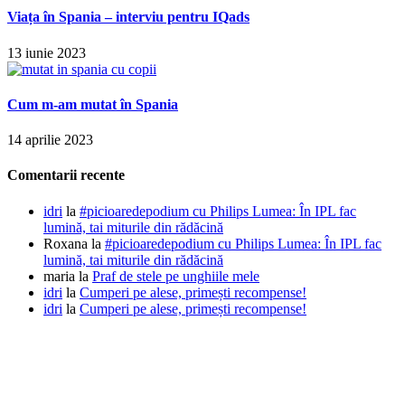
Viața în Spania – interviu pentru IQads
13 iunie 2023
Cum m-am mutat în Spania
14 aprilie 2023
Comentarii recente
idri
la
#picioaredepodium cu Philips Lumea: În IPL fac
lumină, tai miturile din rădăcină
Roxana
la
#picioaredepodium cu Philips Lumea: În IPL fac
lumină, tai miturile din rădăcină
maria
la
Praf de stele pe unghiile mele
idri
la
Cumperi pe alese, primești recompense!
idri
la
Cumperi pe alese, primești recompense!