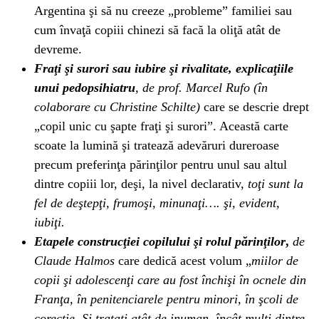
Argentina şi să nu creeze „probleme” familiei sau
cum învaţă copiii chinezi să facă la oliţă atât de
devreme.
Fraţi şi surori sau iubire şi rivalitate, explicaţiile
unui pedopsihiatru
, de prof. Marcel Rufo (în
colaborare cu Christine Schilte)
care se descrie drept
„copil unic cu şapte fraţi şi surori”. Această carte
scoate la lumină şi tratează adevăruri dureroase
precum preferinţa părinţilor pentru unul sau altul
dintre copiii lor, deşi, la nivel declarativ,
toţi sunt la
fel de deştepţi, frumoşi, minunaţi…. şi, evident,
iubiţi.
Etapele construcţiei copilului şi rolul părinţilor
,
de
Claude Halmos
care dedică acest volum „
miilor de
copii şi adolescenţi care au fost închişi în ocnele din
Franţa, în penitenciarele pentru minori, în şcoli de
corecţie. Şi trataţi atât de inuman, încât mulţi dintre