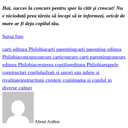
Hai, succes la concurs pentru spor la citit şi crescut! Nu
e niciodată prea târziu să începi să te informezi, oricât de
mare ar fi deja copilul tău.
Sursa foto
carti editura Philobia
carti parenting
carti parenting editura
Philobia
concurs
concurs carti
concurs carti parenting
concurs
editura Philobia
cresterea copiilor
editura Philobia
etapele
constructiei copilului
frati si surori sau iubire si
rivalitate
instructiuni crestere copii
mama si copilul in
diverse culturi
About Author