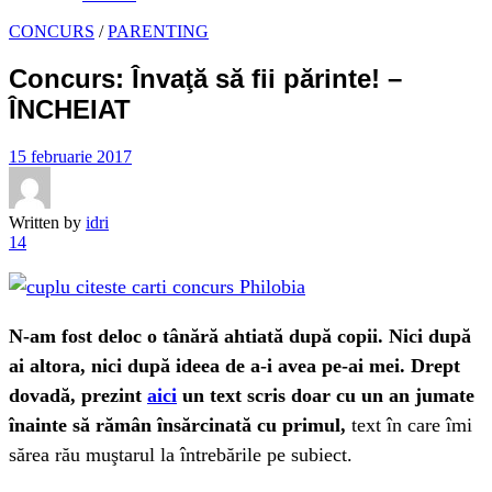
CONCURS
/
PARENTING
Concurs: Învaţă să fii părinte! –
ÎNCHEIAT
15 februarie 2017
Written by
idri
14
N-am fost deloc o tânără ahtiată după copii. Nici după
ai altora, nici după ideea de a-i avea pe-ai mei. Drept
dovadă, prezint
aici
un text scris doar cu un an jumate
înainte să rămân însărcinată cu primul,
text în care îmi
sărea rău muştarul la întrebările pe subiect.