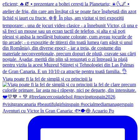
Viața poate fi la fel de simplă și cu principii la
Aventuri cu Victor în Gran Canaria: 🐟🐡🍥 Acuario Po