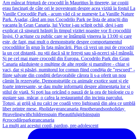
La mulți ani acestui copil, pardon, pre-adolescent