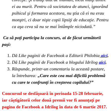
ei au murit. Pentru că societatea de atunci, ignorând
psihicul şi formarea acestora, nu ştia că ei nu erau
monştri, ci doar nişte copii lipsiţi de educaţie. Pentru
ca aşa ceva să nu se mai întâmple niciodată.”
Ca să poţi participa la concurs, ai de făcut următorii
paşi:
Dă Like paginii de Facebook a Editurii Philobia
aici
.
Dă Like paginii de Facebook a blogului Idrilog
aici
.
Răspunde, printr-un comentariu la această postare,
la întrebarea:
„Care este cea mai dificilă problemă
cu care te confrunţi în creşterea copilului?”
Concursul se desfăşoară în perioada 15-28 februarie,
iar câştigătorii celor două premii vor fi anunţaţi pe
pagina de Facebook a Idrilog în data de 6 martie 2017.