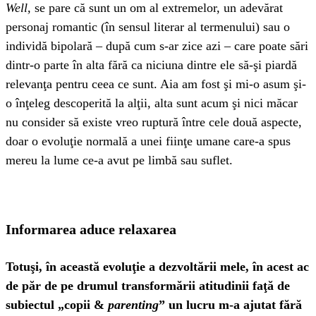
Well,
se pare că sunt un om al extremelor, un adevărat
personaj romantic (în sensul literar al termenului) sau o
individă bipolară – după cum s-ar zice azi – care poate sări
dintr-o parte în alta fără ca niciuna dintre ele să-şi piardă
relevanţa pentru ceea ce sunt. Aia am fost şi mi-o asum şi-
o înţeleg descoperită la alţii, alta sunt acum şi nici măcar
nu consider să existe vreo ruptură între cele două aspecte,
doar o evoluţie normală a unei fiinţe umane care-a spus
mereu la lume ce-a avut pe limbă sau suflet.
Informarea aduce relaxarea
Totuşi, în această evoluţie a dezvoltării mele, în acest ac
de păr de pe drumul transformării atitudinii faţă de
subiectul „copii &
parenting
” un lucru m-a ajutat fără