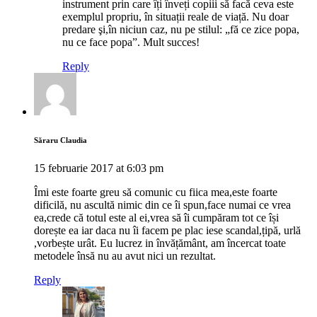
instrument prin care îți înveți copiii să facă ceva este
exemplul propriu, în situații reale de viață. Nu doar
predare şi,în niciun caz, nu pe stilul: „fă ce zice popa,
nu ce face popa”. Mult succes!
Reply
Săraru Claudia
15 februarie 2017 at 6:03 pm
Îmi este foarte greu să comunic cu fiica mea,este foarte
dificilă, nu ascultă nimic din ce îi spun,face numai ce vrea
ea,crede că totul este al ei,vrea să îi cumpăram tot ce își
dorește ea iar daca nu îi facem pe plac iese scandal,țipă, urlă
,vorbește urât. Eu lucrez in învățământ, am încercat toate
metodele însă nu au avut nici un rezultat.
Reply