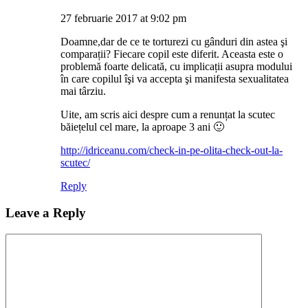
27 februarie 2017 at 9:02 pm
Doamne,dar de ce te torturezi cu gânduri din astea şi
comparații? Fiecare copil este diferit. Aceasta este o
problemă foarte delicată, cu implicații asupra modului
în care copilul îşi va accepta şi manifesta sexualitatea
mai târziu.
Uite, am scris aici despre cum a renunțat la scutec
băiețelul cel mare, la aproape 3 ani 🙂
http://idriceanu.com/check-in-pe-olita-check-out-la-
scutec/
Reply
Leave a Reply