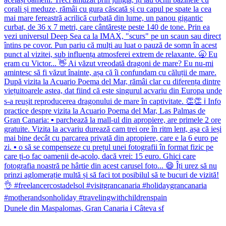
Dunele din Maspalomas, Gran Canaria ℹ️ Câteva sf