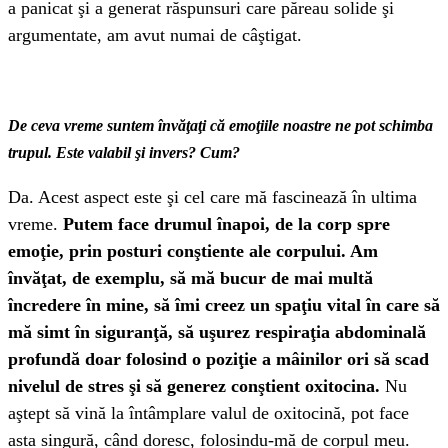
a panicat şi a generat răspunsuri care păreau solide şi
argumentate, am avut numai de câştigat.
De ceva vreme suntem învăţaţi că emoţiile noastre ne pot schimba
trupul. Este valabil şi invers? Cum?
Da. Acest aspect este şi cel care mă fascinează în ultima
vreme.
Putem face drumul înapoi, de la corp spre
emoţie, prin posturi conştiente ale corpului. Am
învăţat, de exemplu, să mă bucur de mai multă
încredere în mine, să îmi creez un spaţiu vital în care să
mă simt în siguranţă, să uşurez respiraţia abdominală
profundă doar folosind o poziţie a mâinilor ori să scad
nivelul de stres şi să generez conştient oxitocina.
Nu
aştept să vină la întâmplare valul de oxitocină, pot face
asta singură, când doresc, folosindu-mă de corpul meu.