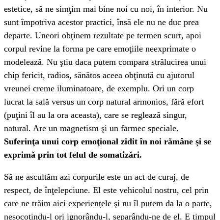
estetice, să ne simţim mai bine noi cu noi, în interior. Nu
sunt împotriva acestor practici, însă ele nu ne duc prea
departe. Uneori obţinem rezultate pe termen scurt, apoi
corpul revine la forma pe care emoţiile neexprimate o
modelează. Nu ştiu daca putem compara strălucirea unui
chip fericit, radios, sănătos aceea obţinută cu ajutorul
vreunei creme iluminatoare, de exemplu. Ori un corp
lucrat la sală versus un corp natural armonios, fără efort
(puţini îl au la ora aceasta), care se reglează singur,
natural. Are un magnetism şi un farmec speciale.
Suferinţa unui corp emoţional zidit în noi rămâne şi se
exprimă prin tot felul de somatizări.
Să ne ascultăm azi corpurile este un act de curaj, de
respect, de înţelepciune. El este vehicolul nostru, cel prin
care ne trăim aici experienţele şi nu îl putem da la o parte,
nesocotindu-l ori ignorându-l, separându-ne de el. E timpul