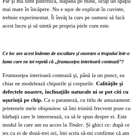
Par şi mă simt puternică, stăpână pe mine, ocup un spaţiu
mai mare în încăpere. Nu e uşor de explicat în cuvinte,
trebuie experimentat. Îi învăţ la curs pe oameni să facă
acest lucru şi să simtă pe propria piele cum este.
Ce loc are acest îndemn de ascultare şi onorare a trupului într-o
lume care ne tot repetă că
„frumuseţea interioară contează”
?
Frumuseţea interioară contează şi, până la un punct, ea
chiar ne modelează chipurile şi corpurile.
Calităţile şi
defectele noastre, înclinaţiile naturale ni se pot citi cu
uşurinţă pe chip.
Ca o paranteză, cu titlu de amuzament:
prietenele mele obişnuiesc să îmi trimită frecvent poze cu
bărbaţii care le interesează, ca să le spun despre ei. Este
modul în care am eu acces la
Tinder
. Și ghici ce: după ce
ies cu ei de două-trei ori, îmi scriu să-mi confirme că am