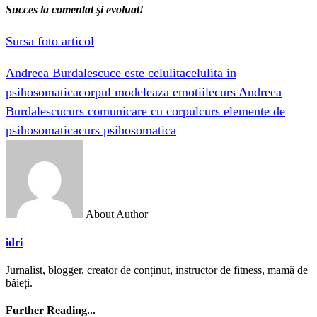
Succes la comentat şi evoluat!
Sursa foto articol
Andreea Burdalescu
ce este celulita
celulita in
psihosomatica
corpul modeleaza emotiile
curs Andreea
Burdalescu
curs comunicare cu corpul
curs elemente de
psihosomatica
curs psihosomatica
About Author
idri
Jurnalist, blogger, creator de conținut, instructor de fitness, mamă de
băieți.
Further Reading...