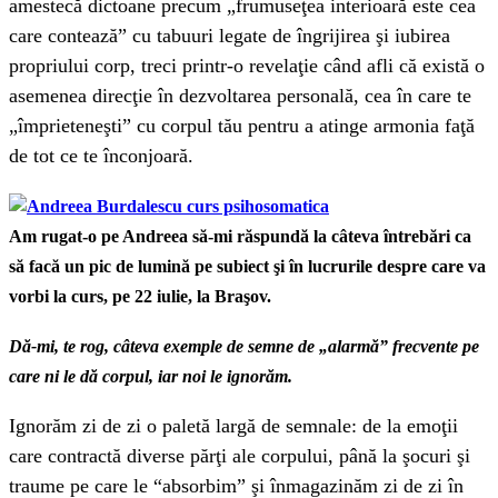
amestecă dictoane precum „frumuseţea interioară este cea
care contează” cu tabuuri legate de îngrijirea şi iubirea
propriului corp, treci printr-o revelaţie când afli că există o
asemenea direcţie în dezvoltarea personală, cea în care te
„împrieteneşti” cu corpul tău pentru a atinge armonia faţă
de tot ce te înconjoară.
Am rugat-o pe Andreea să-mi răspundă la câteva întrebări ca
să facă un pic de lumină pe subiect şi în lucrurile despre care va
vorbi la curs, pe 22 iulie, la Braşov.
Dă-mi, te rog, câteva exemple de semne de „alarmă” frecvente pe
care ni le dă corpul, iar noi le ignorăm.
Ignorăm zi de zi o paletă largă de semnale: de la emoţii
care contractă diverse părţi ale corpului, până la şocuri şi
traume pe care le “absorbim” şi înmagazinăm zi de zi în