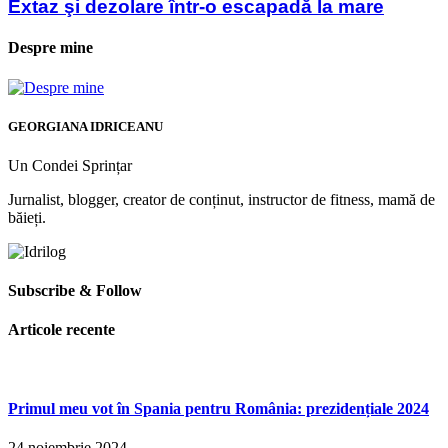
Extaz şi dezolare într-o escapadă la mare
Despre mine
GEORGIANA IDRICEANU
Un Condei Sprințar
Jurnalist, blogger, creator de conținut, instructor de fitness, mamă de
băieți.
Subscribe & Follow
Articole recente
Primul meu vot în Spania pentru România: prezidențiale 2024
24 noiembrie 2024