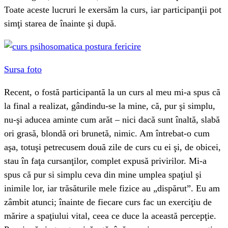
Toate aceste lucruri le exersăm la curs, iar participanţii pot
simţi starea de înainte şi după.
Sursa foto
Recent, o fostă participantă la un curs al meu mi-a spus că
la final a realizat, gândindu-se la mine, că, pur şi simplu,
nu-şi aducea aminte cum arăt – nici dacă sunt înaltă, slabă
ori grasă, blondă ori brunetă, nimic. Am întrebat-o cum
aşa, totuşi petrecusem două zile de curs cu ei şi, de obicei,
stau în faţa cursanţilor, complet expusă privirilor. Mi-a
spus că pur si simplu ceva din mine umplea spaţiul şi
inimile lor, iar trăsăturile mele fizice au „dispărut”. Eu am
zâmbit atunci; înainte de fiecare curs fac un exerciţiu de
mărire a spaţiului vital, ceea ce duce la această percepţie.