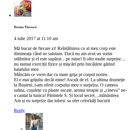
Dorina Florescu
4 iulie 2017 at 11:10 am
Mă bucur de fiecare zi! Reîntâlnirea cu al meu corp este
dimineața când ne salutam. Dacă nu am avut un somn
odihnitor și el este supărat…pe mine! Ii ofer multe surprize…
nu numai exerciții fizice și mișcări prin bucătărie gătind
baiatului meu
Mâncăm ce vrem dar cu mare grija pt corpul nostru
El e mai grijuliu decât mine! Ascult de el. La ultima drumeție
la Bușteni..i-am oferit corpului meu o surpriza. O camera
salina, coșulețe cu plante uscate, aroma terapie și „cineva” ne-
a cantat la tunica! Părintele S. Și locul secret…mănăstirea
Am și eu surprize dar iubesc sa ofer celorlalți bucurii
Reply