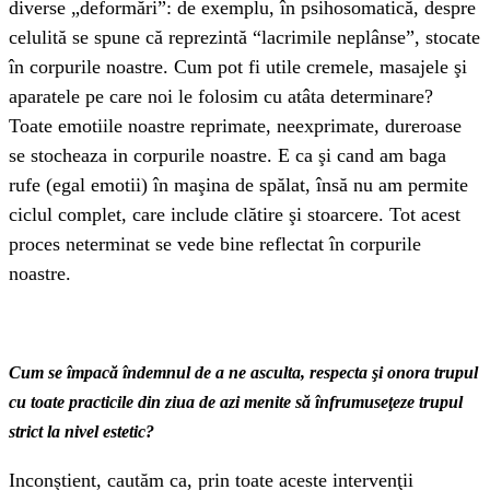
diverse „deformări”: de exemplu, în psihosomatică, despre
celulită se spune că reprezintă “lacrimile neplânse”, stocate
în corpurile noastre. Cum pot fi utile cremele, masajele şi
aparatele pe care noi le folosim cu atâta determinare?
Toate emotiile noastre reprimate, neexprimate, dureroase
se stocheaza in corpurile noastre. E ca şi cand am baga
rufe (egal emotii) în maşina de spălat, însă nu am permite
ciclul complet, care include clătire şi stoarcere. Tot acest
proces neterminat se vede bine reflectat în corpurile
noastre.
Cum se împacă îndemnul de a ne asculta, respecta şi onora trupul
cu toate practicile din ziua de azi menite să înfrumuseţeze trupul
strict la nivel estetic?
Inconştient, cautăm ca, prin toate aceste intervenţii