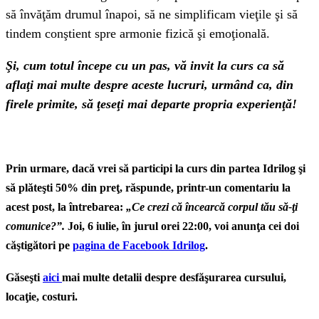
să învăţăm drumul înapoi, să ne simplificam vieţile şi să
tindem conştient spre armonie fizică şi emoţională.
Şi, cum totul începe cu un pas, vă invit la curs ca să
aflaţi mai multe despre aceste lucruri, urmând ca, din
firele primite, să ţeseţi mai departe propria experienţă!
Prin urmare, dacă vrei să participi la curs din partea Idrilog şi
să plăteşti 50% din preţ, răspunde, printr-un comentariu la
acest post, la întrebarea:
„Ce crezi că încearcă corpul tău să-ţi
comunice?”.
Joi, 6 iulie, în jurul orei 22:00, voi anunţa cei doi
căştigători pe
pagina de Facebook Idrilog
.
Găseşti
aici
mai multe detalii despre desfăşurarea cursului,
locaţie, costuri.