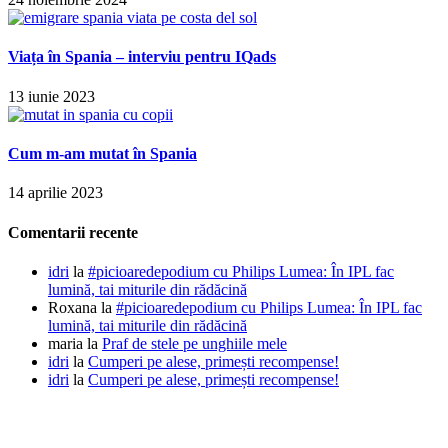
Viața în Spania – interviu pentru IQads
13 iunie 2023
Cum m-am mutat în Spania
14 aprilie 2023
Comentarii recente
idri
la
#picioaredepodium cu Philips Lumea: În IPL fac
lumină, tai miturile din rădăcină
Roxana
la
#picioaredepodium cu Philips Lumea: În IPL fac
lumină, tai miturile din rădăcină
maria
la
Praf de stele pe unghiile mele
idri
la
Cumperi pe alese, primești recompense!
idri
la
Cumperi pe alese, primești recompense!