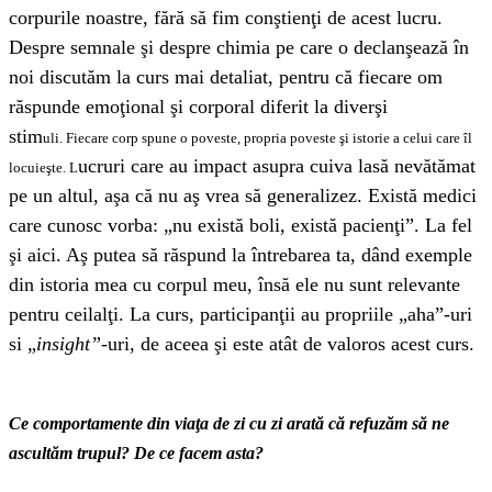
corpurile noastre, fără să fim conştienţi de acest lucru.
Despre semnale şi despre chimia pe care o declanşează în
noi discutăm la curs mai detaliat, pentru că fiecare om
răspunde emoţional şi corporal diferit la diverşi
stim
uli. Fiecare corp spune o poveste, propria poveste şi istorie a celui care îl
ucruri care au impact asupra cuiva lasă nevătămat
locuieşte. L
pe un altul, aşa că nu aş vrea să generalizez. Există medici
care cunosc vorba: „nu există boli, există pacienţi”. La fel
şi aici. Aş putea să răspund la întrebarea ta, dând exemple
din istoria mea cu corpul meu, însă ele nu sunt relevante
pentru ceilalţi. La curs, participanţii au propriile „aha”-uri
si „
insight”
-uri, de aceea şi este atât de valoros acest curs.
Ce comportamente din viaţa de zi cu zi arată că refuzăm să ne
ascultăm trupul?
De ce facem asta?