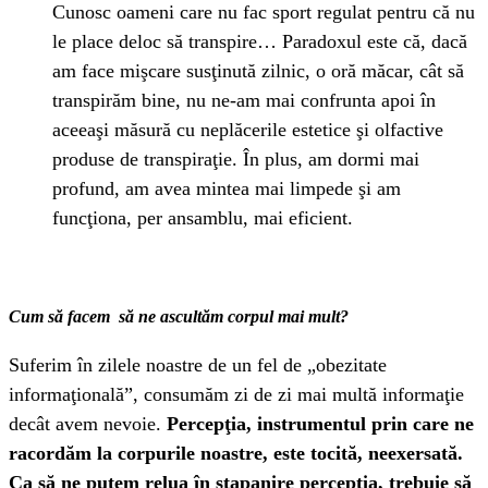
Cunosc oameni care nu fac sport regulat pentru că nu
le place deloc să transpire… Paradoxul este că, dacă
am face mişcare susţinută zilnic, o oră măcar, cât să
transpirăm bine, nu ne-am mai confrunta apoi în
aceeaşi măsură cu neplăcerile estetice şi olfactive
produse de transpiraţie. În plus, am dormi mai
profund, am avea mintea mai limpede şi am
funcţiona, per ansamblu, mai eficient.
Cum să facem să ne ascultăm corpul mai mult?
Suferim în zilele noastre de un fel de „obezitate
informaţională”, consumăm zi de zi mai multă informaţie
decât avem nevoie.
Percepţia, instrumentul prin care ne
racordăm la corpurile noastre, este tocită, neexersată.
Ca să ne putem relua în stapanire percepţia, trebuie să