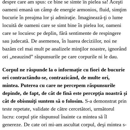
despre care am spus: ce bine se simte în pielea sa! Aceşti
oameni emană un câmp de energie armonios, fluid, simţim
bucurie în preajma lor şi admiraţie. Imaginează-ţi o lume
locuită de oameni care se simt bine în pielea lor, oameni
care se locuiesc pe deplin, fără sentimente de respingere
sau judecată. De asemenea, în luarea deciziilor, noi ne
bazăm cel mai mult pe analizele minţilor noastre, ignorând
ori „neauzind” răspunsurile pe care corpurile ni le dau.
Corpul ne răspunde la o informaţie cu fiori de bucurie
ori contractându-se, contrazicând, de multe ori,
mintea. Puterea cu care ne percepem răspunsurile
depinde, de fapt, de cât de fină este percepţia noastră şi
cât de obisnuiţi suntem să o folosim.
S-a demonstrat prin
teste repetate, validate de către cercetători, următorul
lucru: corpul ştie răspunsul înainte ca mintea să îl
genereze. De cate ori mi-am ascultat corpul, deşi mintea s-