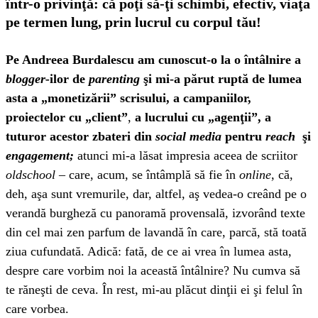
într-o privinţă: că poţi să-ţi schimbi, efectiv, viaţa
pe termen lung, prin lucrul cu corpul tău!
Pe Andreea Burdalescu am cunoscut-o la o întâlnire a
blogger-
ilor de
parenting
şi mi-a părut ruptă de lumea
asta a „monetizării” scrisului, a campaniilor,
proiectelor cu „client”
,
a lucrului cu „agenţii”, a
tuturor acestor zbateri din
social media
pentru
reach
şi
engagement;
atunci mi-a lăsat impresia aceea de scriitor
oldschool
– care, acum, se întâmplă să fie în
online
, că,
deh, aşa sunt vremurile, dar, altfel, aş vedea-o creând pe o
verandă burgheză cu panoramă provensală, izvorând texte
din cel mai zen parfum de lavandă în care, parcă, stă toată
ziua cufundată. Adică: fată, de ce ai vrea în lumea asta,
despre care vorbim noi la această întâlnire? Nu cumva să
te răneşti de ceva. În rest, mi-au plăcut dinţii ei şi felul în
care vorbea.