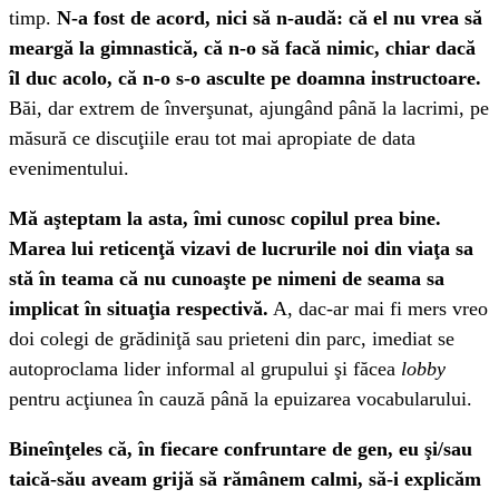
timp.
N-a fost de acord, nici să n-audă: că el nu vrea să
meargă la gimnastică, că n-o să facă nimic, chiar dacă
îl duc acolo, că n-o s-o asculte pe doamna instructoare.
Băi, dar extrem de înverşunat, ajungând până la lacrimi, pe
măsură ce discuţiile erau tot mai apropiate de data
evenimentului.
Mă aşteptam la asta, îmi cunosc copilul prea bine.
Marea lui reticenţă vizavi de lucrurile noi din viaţa sa
stă în teama că nu cunoaşte pe nimeni de seama sa
implicat în situaţia respectivă.
A, dac-ar mai fi mers vreo
doi colegi de grădiniţă sau prieteni din parc, imediat se
autoproclama lider informal al grupului şi făcea
lobby
pentru acţiunea în cauză până la epuizarea vocabularului.
Bineînţeles că, în fiecare confruntare de gen, eu şi/sau
taică-său aveam grijă să rămânem calmi, să-i explicăm