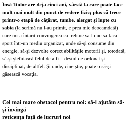
Însă Tudor are deja cinci ani, vârstă la care poate face
mult mai mult din punct de vedere fizic; plus că trece
printr-o etapă de căţărat, tumbe, alergat şi lupte cu
sabia
(la scrimă nu l-au primit, e prea mic deocamdată)
care mi-a întărit convingerea că trebuie să-l duc să facă
sport într-un mediu organizat, unde să-şi consume din
energie, să-şi dezvolte corect abilităţile motorii şi, totodată,
să-şi şlefuiască felul de a fi – destul de ordonat şi
disciplinat, de altfel. Şi unde, cine ştie, poate o să-şi
găsească vocaţia.
Cel mai mare obstacol pentru noi: să-l ajutăm să-
şi învingă
reticenţa faţă de lucruri noi