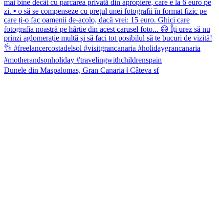
Dunele din Maspalomas, Gran Canaria ℹ️ Câteva sf