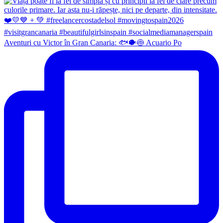
Aventuri cu Victor în Gran Canaria: 🐟🐡🍥 Acuario Po