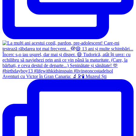
Aventuri cu Victor în Gran Canaria: 🔬🔭🧪 Muzeul Ști