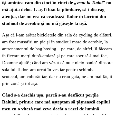
îşi amintea cam din cinci în cinci de
„veau la Tudoi”
nu
mă ajuta deloc. L-aş fi luat la plimbare, să-i distrag
atenţia, dar mi-era că evadează Tudor în lacrimi din
studioul de aerobic şi nu mă găseşte la uşă.
Aşa că i-am arătat bicicletele din sala de cycling de alături,
am fost musafiri un pic şi în studioul mare de aerobic, la
antrenamentul de bag boxing – pe care, de altfel, îl făceam
în fiecare marţi după-amiază şi pe care sper să-l mai fac,
Doamne ajută!; când am văzut că nu e nicio panică dinspre
sala lui Tudor, am urcat în vestiar pentru schimbat
scutecul, am coborât iar, dar nu erau gata, ne-am mai fâţâit
prin zonă şi tot aşa.
Când s-a deschis uşa, parcă s-au desfăcut porţile
Raiului, printre care mă aşteptam să ţâşnească copilul
meu cu o viteză mai ceva decât a razei de lumină