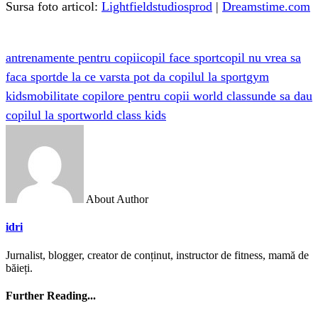
Sursa foto articol:
Lightfieldstudiosprod
|
Dreamstime.com
antrenamente pentru copii
copil face sport
copil nu vrea sa
faca sport
de la ce varsta pot da copilul la sport
gym
kids
mobilitate copil
ore pentru copii world class
unde sa dau
copilul la sport
world class kids
About Author
idri
Jurnalist, blogger, creator de conținut, instructor de fitness, mamă de
băieți.
Further Reading...