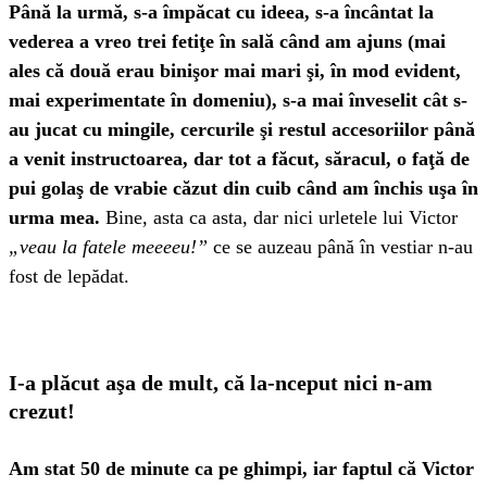
Până la urmă, s-a împăcat cu ideea, s-a încântat la
vederea a vreo trei fetiţe în sală când am ajuns (mai
ales că două erau binişor mai mari şi, în mod evident,
mai experimentate în domeniu), s-a mai înveselit cât s-
au jucat cu mingile, cercurile şi restul accesoriilor până
a venit instructoarea, dar tot a făcut, săracul, o faţă de
pui golaş de vrabie căzut din cuib când am închis uşa în
urma mea.
Bine, asta ca asta, dar nici urletele lui Victor
„veau la fatele meeeeu!”
ce se auzeau până în vestiar n-au
fost de lepădat.
I-a plăcut aşa de mult, că la-nceput nici n-am
crezut!
Am stat 50 de minute ca pe ghimpi, iar faptul că Victor