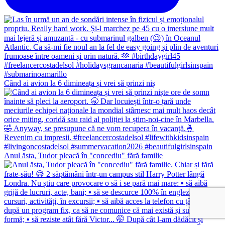
Când ai avion la 6 dimineața și vrei să prinzi niș
Anul ăsta, Tudor pleacă în "concediu" fără familie