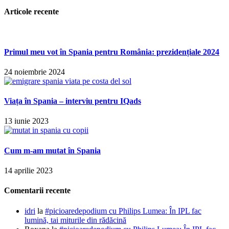
Articole recente
Primul meu vot în Spania pentru România: prezidențiale 2024
24 noiembrie 2024
Viața în Spania – interviu pentru IQads
13 iunie 2023
Cum m-am mutat în Spania
14 aprilie 2023
Comentarii recente
idri
la
#picioaredepodium cu Philips Lumea: În IPL fac
lumină, tai miturile din rădăcină