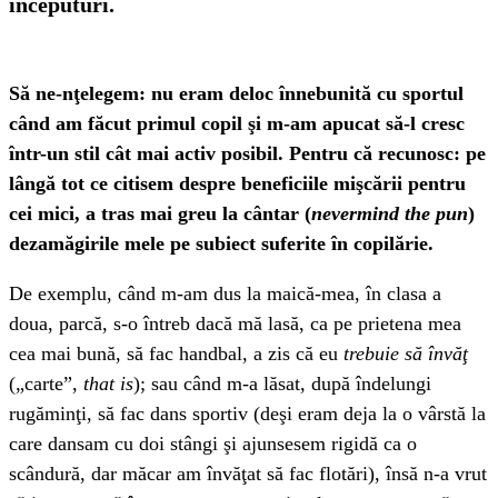
începuturi.
Să ne-nţelegem: nu eram deloc înnebunită cu sportul
când am făcut primul copil şi m-am apucat să-l cresc
într-un stil cât mai activ posibil. Pentru că recunosc: pe
lângă tot ce citisem despre beneficiile mişcării pentru
cei mici, a tras mai greu la cântar (
nevermind the pun
)
dezamăgirile mele pe subiect suferite în copilărie.
De exemplu, când m-am dus la maică-mea, în clasa a
doua, parcă, s-o întreb dacă mă lasă, ca pe prietena mea
cea mai bună, să fac handbal, a zis că eu
trebuie să învăţ
(„carte”,
that is
); sau când m-a lăsat, după îndelungi
rugăminţi, să fac dans sportiv (deşi eram deja la o vârstă la
care dansam cu doi stângi şi ajunsesem rigidă ca o
scândură, dar măcar am învăţat să fac flotări), însă n-a vrut