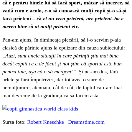
că e pentru binele lui să facă sport, măcar să încerce, să
vadă cum e acolo, c-o să cunoască mulţi copii şi-o să-şi
facă prieteni – că
el nu vrea prieteni, are prieteni
–
ba e
mereu bine să ai mulţi prieteni
etc.
Pân-am ajuns, în dimineaţa plecării, să i-o servim p-aia
clasică de părinte ajuns la epuizare din cauza subiectului:
„Auzi, sunt unele situaţii în care părinţii ştiu mai bine
decât copiii ce e de făcut şi noi ştim că sportul este bun
pentru tine, aşa că o să mergem!”.
Şi ne-am dus, fără
urlete şi fără împotriviri, dar tot avea o stare de
nemulţumire, atenuată, cât de cât, de faptul că i-am luat
mai devreme de la grădiniţă ca să facem asta.
Sursa foto:
Robert Kneschke
|
Dreamstime.com