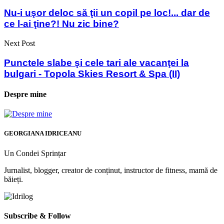
Nu-i uşor deloc să ţii un copil pe loc!... dar de
ce l-ai ţine?! Nu zic bine?
Next Post
Punctele slabe şi cele tari ale vacanţei la
bulgari - Topola Skies Resort & Spa (II)
Despre mine
GEORGIANA IDRICEANU
Un Condei Sprințar
Jurnalist, blogger, creator de conținut, instructor de fitness, mamă de
băieți.
Subscribe & Follow