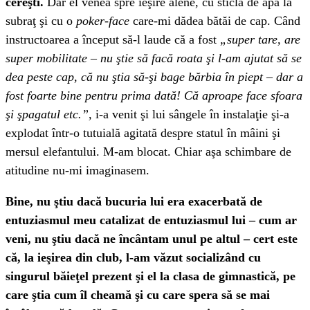
cereşti.
Dar el venea spre ieşire alene, cu sticla de apă la
subraţ şi cu o
poker-face
care-mi dădea bătăi de cap. Când
instructoarea a început să-l laude că a fost
„super tare, are
super mobilitate – nu ştie să facă roata şi l-am ajutat să se
dea peste cap, că nu ştia să-şi bage bărbia în piept – dar a
fost foarte bine pentru prima dată! Că aproape face sfoara
şi şpagatul etc.”,
i-a venit şi lui sângele în instalaţie şi-a
explodat într-o tutuială agitată despre statul în mâini şi
mersul elefantului. M-am blocat. Chiar aşa schimbare de
atitudine nu-mi imaginasem.
Bine, nu ştiu dacă bucuria lui era exacerbată de
entuziasmul meu catalizat de entuziasmul lui – cum ar
veni, nu ştiu dacă ne încântam unul pe altul – cert este
că, la ieşirea din club, l-am văzut socializând cu
singurul băieţel prezent şi el la clasa de gimnastică, pe
care ştia cum îl cheamă şi cu care spera să se mai