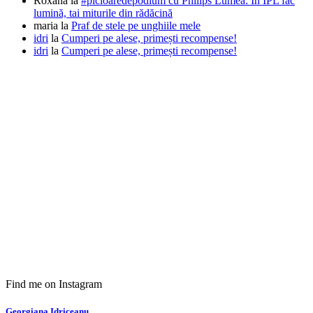
Roxana
la
#picioaredepodium cu Philips Lumea: În IPL fac
lumină, tai miturile din rădăcină
maria
la
Praf de stele pe unghiile mele
idri
la
Cumperi pe alese, primești recompense!
idri
la
Cumperi pe alese, primești recompense!
Find me on Instagram
Georgiana Idriceanu