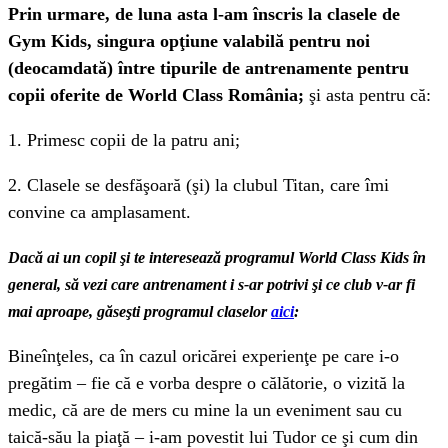
Prin urmare, de luna asta l-am înscris la clasele de
Gym Kids, singura opţiune valabilă pentru noi
(deocamdată) între tipurile de antrenamente pentru
copii oferite de World Class România;
şi asta pentru că:
1. Primesc copii de la patru ani;
2. Clasele se desfăşoară (şi) la clubul Titan, care îmi
convine ca amplasament.
Dacă ai un copil şi te interesează programul World Class Kids în
general, să vezi care antrenament i s-ar potrivi şi ce club v-ar fi
mai aproape, găseşti programul claselor
aici
:
Bineînţeles, ca în cazul oricărei experienţe pe care i-o
pregătim – fie că e vorba despre o călătorie, o vizită la
medic, că are de mers cu mine la un eveniment sau cu
taică-său la piaţă – i-am povestit lui Tudor ce şi cum din