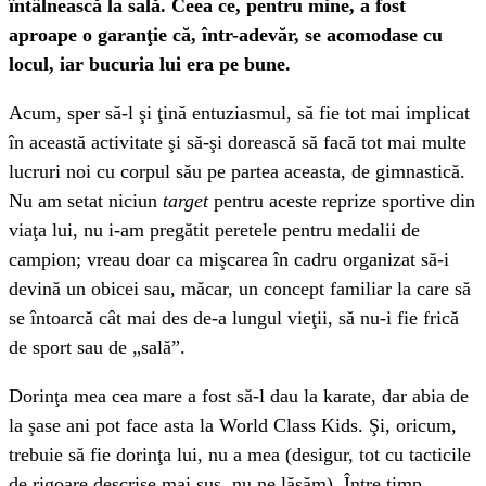
întâlnească la sală. Ceea ce, pentru mine, a fost
aproape o garanţie că, într-adevăr, se acomodase cu
locul, iar bucuria lui era pe bune.
Acum, sper să-l şi ţină entuziasmul, să fie tot mai implicat
în această activitate şi să-şi dorească să facă tot mai multe
lucruri noi cu corpul său pe partea aceasta, de gimnastică.
Nu am setat niciun
target
pentru aceste reprize sportive din
viaţa lui, nu i-am pregătit peretele pentru medalii de
campion; vreau doar ca mişcarea în cadru organizat să-i
devină un obicei sau, măcar, un concept familiar la care să
se întoarcă cât mai des de-a lungul vieţii, să nu-i fie frică
de sport sau de „sală”.
Dorinţa mea cea mare a fost să-l dau la karate, dar abia de
la şase ani pot face asta la World Class Kids. Şi, oricum,
trebuie să fie dorinţa lui, nu a mea (desigur, tot cu tacticile
de rigoare descrise mai sus, nu ne lăsăm). Între timp,