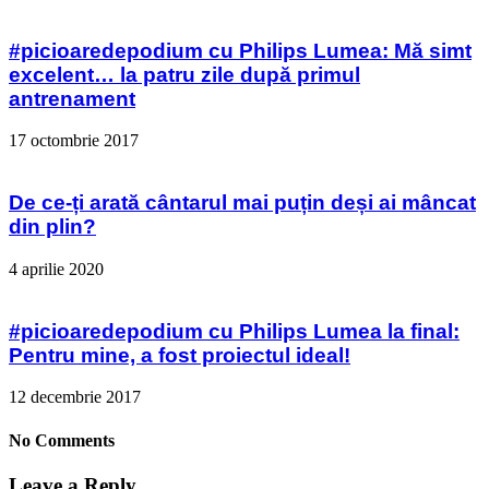
#picioaredepodium cu Philips Lumea: Mă simt
excelent… la patru zile după primul
antrenament
17 octombrie 2017
De ce-ți arată cântarul mai puțin deși ai mâncat
din plin?
4 aprilie 2020
#picioaredepodium cu Philips Lumea la final:
Pentru mine, a fost proiectul ideal!
12 decembrie 2017
No Comments
Leave a Reply