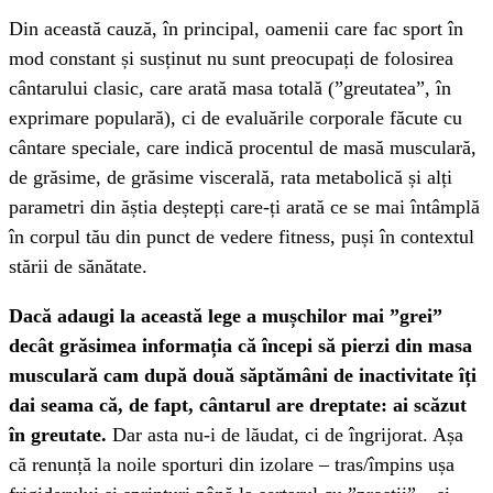
Din această cauză, în principal, oamenii care fac sport în
mod constant și susținut nu sunt preocupați de folosirea
cântarului clasic, care arată masa totală (”greutatea”, în
exprimare populară), ci de evaluările corporale făcute cu
cântare speciale, care indică procentul de masă musculară,
de grăsime, de grăsime viscerală, rata metabolică și alți
parametri din ăștia deștepți care-ți arată ce se mai întâmplă
în corpul tău din punct de vedere fitness, puși în contextul
stării de sănătate.
Dacă adaugi la această lege a mușchilor mai ”grei”
decât grăsimea informația că începi să pierzi din masa
musculară cam după două săptămâni de inactivitate îți
dai seama că, de fapt, cântarul are dreptate: ai scăzut
în greutate.
Dar asta nu-i de lăudat, ci de îngrijorat. Așa
că renunță la noile sporturi din izolare – tras/împins ușa