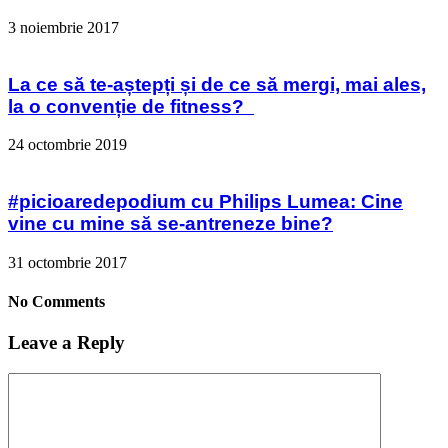
3 noiembrie 2017
La ce să te-aștepți și de ce să mergi, mai ales,
la o convenție de fitness?
24 octombrie 2019
#picioaredepodium cu Philips Lumea: Cine
vine cu mine să se-antreneze bine?
31 octombrie 2017
No Comments
Leave a Reply