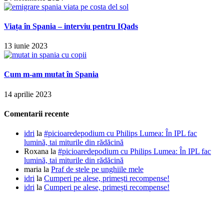
Viața în Spania – interviu pentru IQads
13 iunie 2023
Cum m-am mutat în Spania
14 aprilie 2023
Comentarii recente
idri
la
#picioaredepodium cu Philips Lumea: În IPL fac
lumină, tai miturile din rădăcină
Roxana
la
#picioaredepodium cu Philips Lumea: În IPL fac
lumină, tai miturile din rădăcină
maria
la
Praf de stele pe unghiile mele
idri
la
Cumperi pe alese, primești recompense!
idri
la
Cumperi pe alese, primești recompense!