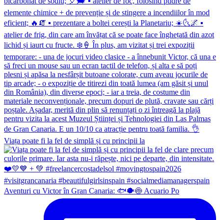
Viața poate fi la fel de simplă și cu principii la
Aventuri cu Victor în Gran Canaria: 🐟🐡🍥 Acuario Po