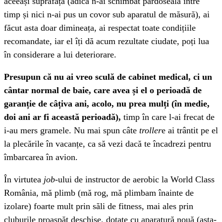
aceeași suprafață (adică n-ai schimbat pardoseala între
timp și nici n-ai pus un covor sub aparatul de măsură), ai
făcut asta doar dimineața, ai respectat toate condițiile
recomandate, iar el îți dă acum rezultate ciudate, poți lua
în considerare a lui deteriorare.
Presupun că nu ai vreo sculă de cabinet medical, ci un
cântar normal de baie, care avea și el o perioadă de
garanție de câțiva ani, acolo, nu prea mulți (în medie,
doi ani ar fi această perioadă),
timp în care l-ai frecat de
i-au mers gramele. Nu mai spun câte
troller
e ai trântit pe el
la plecările în vacanțe, ca să vezi dacă te încadrezi pentru
îmbarcarea în avion.
În virtutea
job
-ului de instructor de aerobic la World Class
România, mă plimb (mă rog, mă plimbam înainte de
izolare) foarte mult prin săli de fitness, mai ales prin
cluburile proaspăt deschise, dotate cu aparatură nouă (asta-