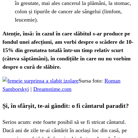
în greutate, mai ales cancerul la plămâni, la stomac,
colon și tipurile de cancer ale sângelui (limfom,
leucemie).
Atenție, însă: în cazul în care slăbitul s-ar produce pe
fondul unei afecțiuni, am vorbi despre o scădere de 10-
15% din greutatea totală într-un timp relativ scurt
(câteva săptămâni), în condițiile în care nu nu vorbim
despre o cură de slăbire.
Sursa foto:
Roman
Samborskyi
|
Dreamstime.com
Și, în sfârșit, te-ai gândit: o fi cântarul paradit?
Serios acum: este foarte posibil să se fi stricat cântarul.
Dacă ani de zile te-ai cântărit în același loc din casă, pe