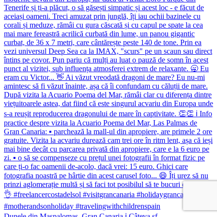
Dunele din Maspalomas, Gran Canaria ℹ️ Câteva sf