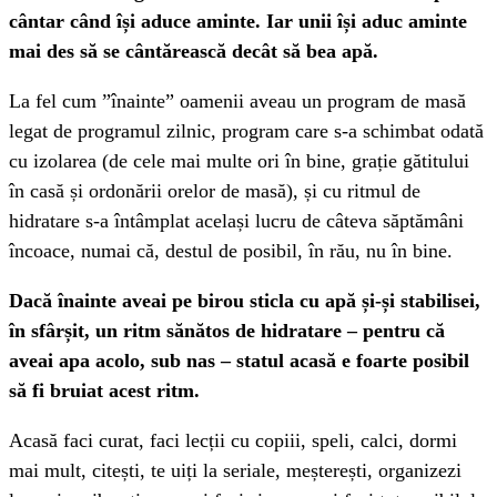
cântar când își aduce aminte. Iar unii își aduc aminte
mai des să se cântărească decât să bea apă.
La fel cum ”înainte” oamenii aveau un program de masă
legat de programul zilnic, program care s-a schimbat odată
cu izolarea (de cele mai multe ori în bine, grație gătitului
în casă și ordonării orelor de masă), și cu ritmul de
hidratare s-a întâmplat același lucru de câteva săptămâni
încoace, numai că, destul de posibil, în rău, nu în bine.
Dacă înainte aveai pe birou sticla cu apă și-și stabilisei,
în sfârșit, un ritm sănătos de hidratare – pentru că
aveai apa acolo, sub nas – statul acasă e foarte posibil
să fi bruiat acest ritm.
Acasă faci curat, faci lecții cu copiii, speli, calci, dormi
mai mult, citești, te uiți la seriale, meșterești, organizezi