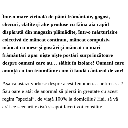
Într-o mare virtuală de pâini frământate, gogoși,
checuri, clătite și alte produse cu făina aia rapid
dispărută din magazin plămădite, într-o mărturisire
colectivă de mâncat continuu, mâncat compulsiv,
mâncat cu mese și gustări și mâncat cu mari
frământări apar niște niște postări surprinzătoare
despre oameni care au… slăbit în izolare! Oameni care
anunță cu ton triumfător cum îi laudă cântarul de zor!
Așa că astăzi vorbesc despre acest fenomen… nefiresc…?
Sau oare e atât de anormal să pierzi în greutate cu acest
regim ”special”, de viață 100% la domiciliu? Hai, să vă
arăt ce scenarii există și-apoi faceți voi consiliu: