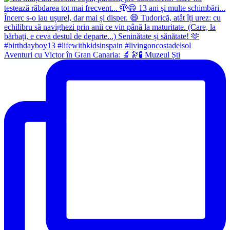
Aventuri cu Victor în Gran Canaria: 🔬🔭🧪 Muzeul Ști