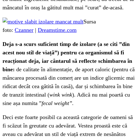
mâncatul în oraș la gătitul mult mai ”curat” de-acasă.
Sursa
foto:
Czanner
|
Dreamstime.com
Deja s-a scurs suficient timp de izolare (a se citi ”din
acest nou stil de viață”) pentru ca organismul să fi
reacționat deja, iar cântarul să reflecte schimbarea în
bine:
de calitate în alimentație, de aport caloric (pentru că
mâncarea procesată din comerț are un indice glicemic mai
ridicat decât cea gătită în casă), dar și schimbarea în bine
de tranzit intestinal (
wink wink
). Adică nu mai poartă cu
sine așa numita ”
fecal weight”.
Deci este foarte posibil ca această categorie de oameni să
fi scăzut în greutate cu adevărat. Vestea proastă este că
aveau cu adevărat un stil de viață extrem de nesănătos