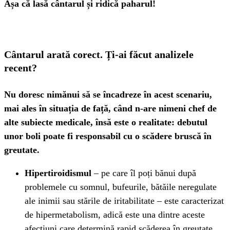
Așa că lasă cântarul și ridică paharul!
Cântarul arată corect. Ți-ai făcut analizele
recent?
Nu doresc nimănui să se încadreze în acest scenariu,
mai ales în situația de față, când n-are nimeni chef de
alte subiecte medicale, însă este o realitate: debutul
unor boli poate fi responsabil cu o scădere bruscă în
greutate.
Hipertiroidismul
– pe care îl poți bănui după
problemele cu somnul, bufeurile, bătăile neregulate
ale inimii sau stările de iritabilitate – este caracterizat
de hipermetabolism, adică este una dintre aceste
afecțiuni care determină rapid scăderea în greutate.