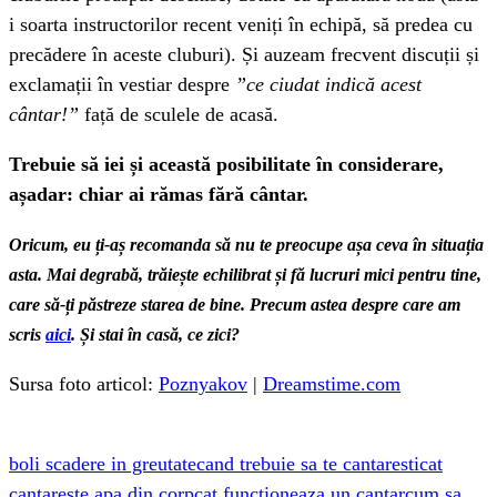
i soarta instructorilor recent veniți în echipă, să predea cu
precădere în aceste cluburi). Și auzeam frecvent discuții și
exclamații în vestiar despre
”ce ciudat indică acest
cântar!”
față de sculele de acasă.
Trebuie să iei și această posibilitate în considerare,
așadar: chiar ai rămas fără cântar.
Oricum, eu ți-aș recomanda să nu te preocupe așa ceva în situația
asta. Mai degrabă, trăiește echilibrat și fă lucruri mici pentru tine,
care să-ți păstreze starea de bine. Precum astea despre care am
scris
aici
. Și stai în casă, ce zici?
Sursa foto articol:
Poznyakov
|
Dreamstime.com
boli scadere in greutate
cand trebuie sa te cantaresti
cat
cantareste apa din corp
cat functioneaza un cantar
cum sa