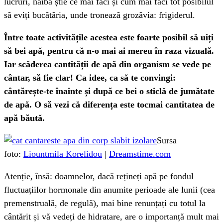
lucruri, naiba știe ce mai faci și cum mai faci tot posibilul
să eviți bucătăria, unde tronează grozăvia: frigiderul.
Între toate activitățile acestea este foarte posibil să uiți
să bei apă, pentru că n-o mai ai mereu în raza vizuală.
Iar scăderea cantității de apă din organism se vede pe
cântar, să fie clar! Ca idee, ca să te convingi:
cântărește-te înainte și după ce bei o sticlă de jumătate
de apă. O să vezi că diferența este tocmai cantitatea de
apă băută.
Sursa
foto:
Liountmila Korelidou
|
Dreamstime.com
Atenție, însă: doamnelor, dacă rețineți apă pe fondul
fluctuațiilor hormonale din anumite perioade ale lunii (cea
premenstruală, de regulă), mai bine renunțați cu totul la
cântărit și vă vedeți de hidratare, are o importanță mult mai