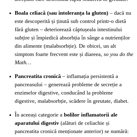
Boala celiacă (sau intoleranța la gluten)
– dacă nu
este descoperită și ținută sub control printr-o dietă
fără gluten – deteriorează căptușeala intestinului
subțire și împiedică absorbția în sânge a nutrienților
din alimente (malabsorbție). De obicei, un alt
simptom foarte frecvent este și diareea,
so you do the
Math…
Pancreatita cronică
– inflamația persistentă a
pancreasului – generează probleme de secreție a
enzimelor digestive, conducând la probleme
digestive, malabsorbție, scădere în greutate, diabet.
În aceeași categorie a
bolilor inflamatorii ale
aparatului digestiv
(alături de celiachie și
pancreatita cronică menționate anterior) se numără: