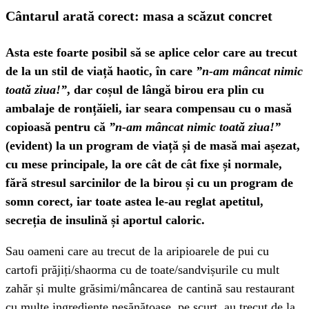
Cântarul arată corect: masa a scăzut concret
Asta este foarte posibil să se aplice celor care au trecut
de la un stil de viață haotic, în care
”n-am mâncat nimic
toată ziua!”
, dar coșul de lângă birou era plin cu
ambalaje de ronțăieli, iar seara compensau cu o masă
copioasă pentru că
”n-am mâncat nimic toată ziua!”
(evident) la un program de viață și de masă mai așezat,
cu mese principale, la ore cât de cât fixe și normale,
fără stresul sarcinilor de la birou și cu un program de
somn corect, iar toate astea le-au reglat apetitul,
secreția de insulină și aportul caloric.
Sau oameni care au trecut de la aripioarele de pui cu
cartofi prăjiți/shaorma cu de toate/sandvișurile cu mult
zahăr și multe grăsimi/mâncarea de cantină sau restaurant
cu multe ingrediente nesănătoase, pe scurt, au trecut de la