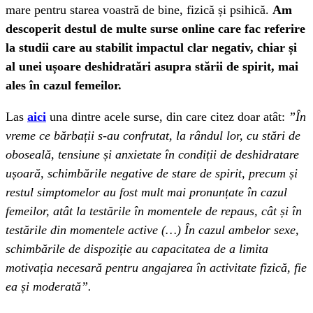
mare pentru starea voastră de bine, fizică și psihică.
Am
descoperit destul de multe surse online care fac referire
la studii care au stabilit impactul clar negativ, chiar și
al unei ușoare deshidratări asupra stării de spirit, mai
ales în cazul femeilor.
Las
aici
una dintre acele surse, din care citez doar atât:
”În
vreme ce bărbații s-au confrutat, la rândul lor, cu stări de
oboseală, tensiune și anxietate în condiții de deshidratare
ușoară, schimbările negative de stare de spirit, precum și
restul simptomelor au fost mult mai pronunțate în cazul
femeilor, atât la testările în momentele de repaus, cât și în
testările din momentele active (…) În cazul ambelor sexe,
schimbările de dispoziție au capacitatea de a limita
motivația necesară pentru angajarea în activitate fizică, fie
ea și moderată”.