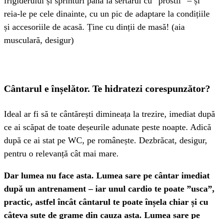
frigiderului și sprinturi până la sertarul cu ”prostii” – și
reia-le pe cele dinainte, cu un pic de adaptare la condițiile
și accesoriile de acasă. Ține cu dinții de masă! (aia
musculară, desigur)
Cântarul e înșelător. Te hidratezi corespunzător?
Ideal ar fi să te cântărești dimineața la trezire, imediat după
ce ai scăpat de toate deșeurile adunate peste noapte. Adică
după ce ai stat pe WC, pe românește. Dezbrăcat, desigur,
pentru o relevanță cât mai mare.
Dar lumea nu face asta. Lumea sare pe cântar imediat
după un antrenament – iar unul cardio te poate ”usca”,
practic, astfel încât cântarul te poate înșela chiar și cu
câteva sute de grame din cauza asta. Lumea sare pe