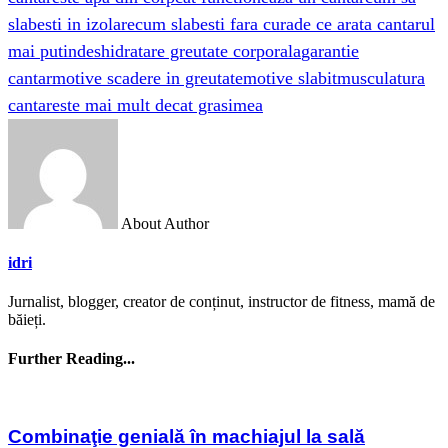
slabesti in izolare
cum slabesti fara cura
de ce arata cantarul
mai putin
deshidratare greutate corporala
garantie
cantar
motive scadere in greutate
motive slabit
musculatura
cantareste mai mult decat grasimea
About Author
idri
Jurnalist, blogger, creator de conținut, instructor de fitness, mamă de
băieți.
Further Reading...
Combinaţie genială în machiajul la sală