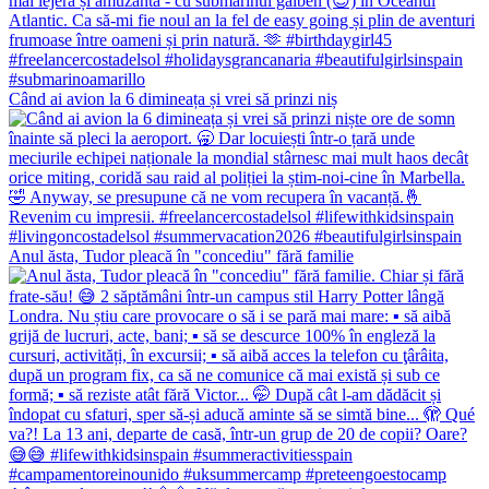
Când ai avion la 6 dimineața și vrei să prinzi niș
Anul ăsta, Tudor pleacă în "concediu" fără familie