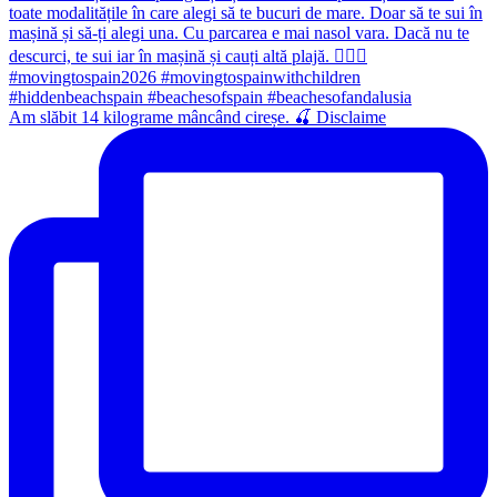
Am slăbit 14 kilograme mâncând cireșe. 🍒 Disclaime