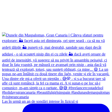
Las în urmă un an de sondări intense în fizicul și