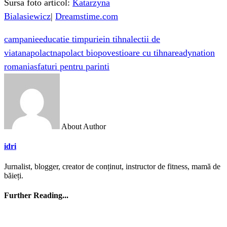
Sursa foto articol:
Katarzyna
Bialasiewicz
|
Dreamstime.com
campanie
educatie timpurie
in tihna
lectii de
viata
napolact
napolact bio
povestioare cu tihna
readynation
romania
sfaturi pentru parinti
About Author
idri
Jurnalist, blogger, creator de conținut, instructor de fitness, mamă de
băieți.
Further Reading...