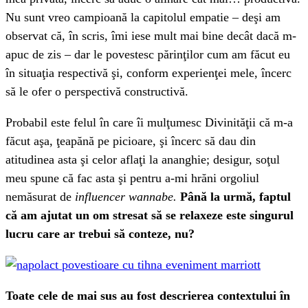
Nu sunt vreo campioană la capitolul empatie – deşi am
observat că, în scris, îmi iese mult mai bine decât dacă m-
apuc de zis – dar le povestesc părinţilor cum am făcut eu
în situaţia respectivă şi, conform experienţei mele, încerc
să le ofer o perspectivă constructivă.
Probabil este felul în care îi mulţumesc Divinităţii că m-a
făcut aşa, ţeapănă pe picioare, şi încerc să dau din
atitudinea asta şi celor aflaţi la ananghie; desigur, soţul
meu spune că fac asta şi pentru a-mi hrăni orgoliul
nemăsurat de
influencer wannabe.
Până la urmă, faptul
că am ajutat un om stresat să se relaxeze este singurul
lucru care ar trebui să conteze, nu?
Toate cele de mai sus au fost descrierea contextului în