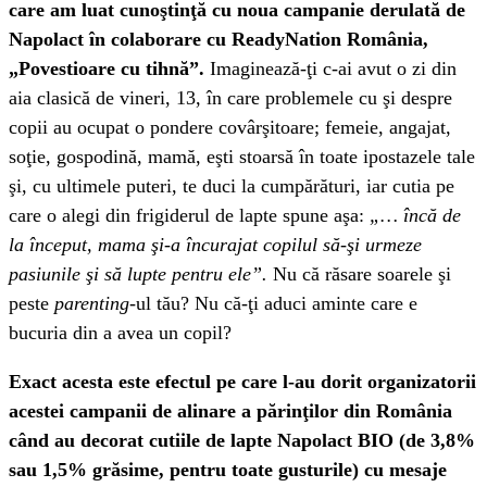
care am luat cunoştinţă cu noua campanie derulată de
Napolact în colaborare cu ReadyNation România,
„Povestioare cu tihnă”.
Imaginează-ţi c-ai avut o zi din
aia clasică de vineri, 13, în care problemele cu şi despre
copii au ocupat o pondere covârşitoare; femeie, angajat,
soţie, gospodină, mamă, eşti stoarsă în toate ipostazele tale
şi, cu ultimele puteri, te duci la cumpărături, iar cutia pe
care o alegi din frigiderul de lapte spune aşa:
„… încă de
la început, mama şi-a încurajat copilul să-şi urmeze
pasiunile şi să lupte pentru ele”.
Nu că răsare soarele şi
peste
parenting
-ul tău? Nu că-ţi aduci aminte care e
bucuria din a avea un copil?
Exact acesta este efectul pe care l-au dorit organizatorii
acestei campanii de alinare a părinţilor din România
când au decorat cutiile de lapte Napolact BIO (de 3,8%
sau 1,5% grăsime, pentru toate gusturile) cu mesaje