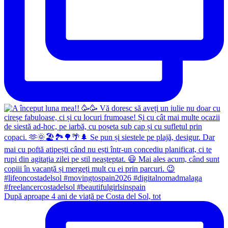
După aproape 4 ani de viață pe Costa del Sol, tot