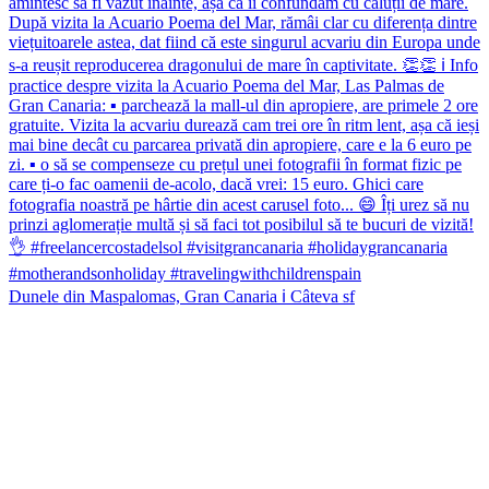
Dunele din Maspalomas, Gran Canaria ℹ️ Câteva sf