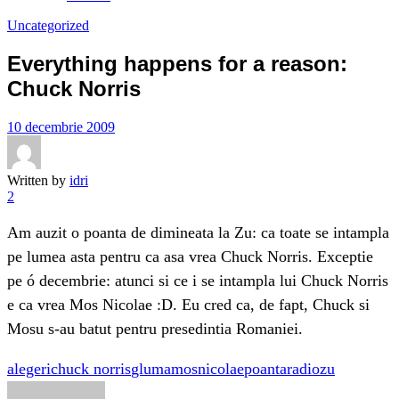
Uncategorized
Everything happens for a reason:
Chuck Norris
10 decembrie 2009
Written by
idri
2
Am auzit o poanta de dimineata la Zu: ca toate se intampla
pe lumea asta pentru ca asa vrea Chuck Norris. Exceptie
pe ó decembrie: atunci si ce i se intampla lui Chuck Norris
e ca vrea Mos Nicolae :D. Eu cred ca, de fapt, Chuck si
Mosu s-au batut pentru presedintia Romaniei.
alegeri
chuck norris
gluma
mos
nicolae
poanta
radio
zu