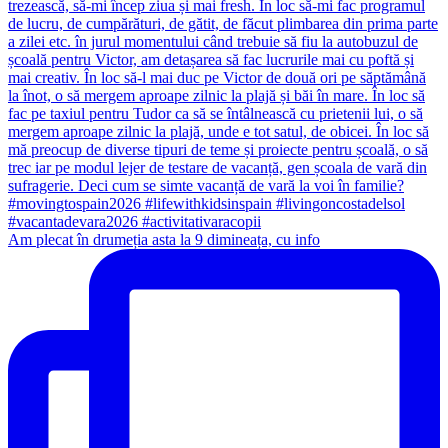
Am plecat în drumeția asta la 9 dimineața, cu info