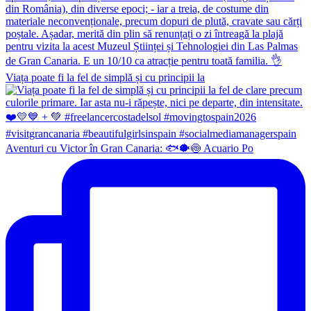
Viața poate fi la fel de simplă și cu principii la
Aventuri cu Victor în Gran Canaria: 🐟🐡🍥 Acuario Po