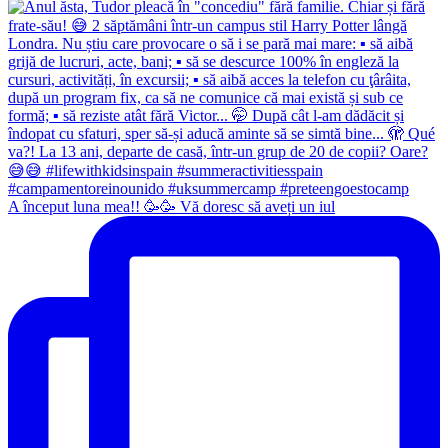
A început luna mea!! 🥳🥳 Vă doresc să aveți un iul