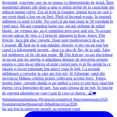
Iar am fost la petrecere aseară: au terminat copii