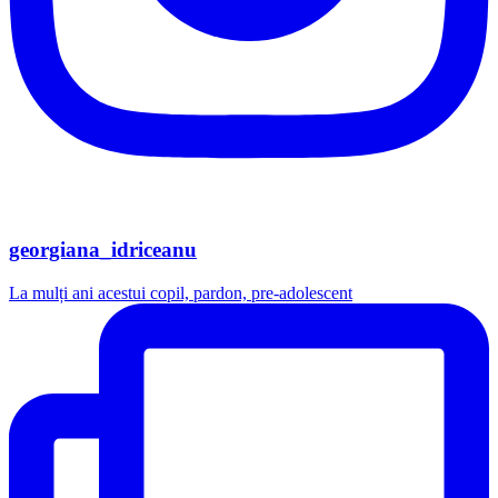
georgiana_idriceanu
La mulți ani acestui copil, pardon, pre-adolescent