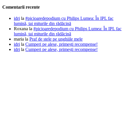
Comentarii recente
idri
la
#picioaredepodium cu Philips Lumea: În IPL fac
lumină, tai miturile din rădăcină
Roxana
la
#picioaredepodium cu Philips Lumea: În IPL fac
lumină, tai miturile din rădăcină
maria
la
Praf de stele pe unghiile mele
idri
la
Cumperi pe alese, primești recompense!
idri
la
Cumperi pe alese, primești recompense!