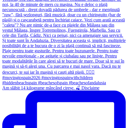
Am slăbit 14 kilograme mâncând cireșe. 🍒 Disclaime