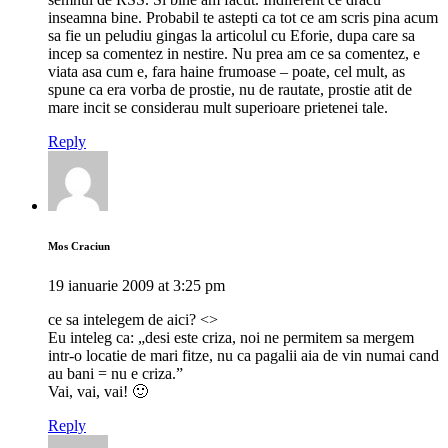
inseamna bine. Probabil te astepti ca tot ce am scris pina acum
sa fie un peludiu gingas la articolul cu Eforie, dupa care sa
incep sa comentez in nestire. Nu prea am ce sa comentez, e
viata asa cum e, fara haine frumoase – poate, cel mult, as
spune ca era vorba de prostie, nu de rautate, prostie atit de
mare incit se considerau mult superioare prietenei tale.
Reply
Mos Craciun
19 ianuarie 2009 at 3:25 pm
ce sa intelegem de aici? <>
Eu inteleg ca: „desi este criza, noi ne permitem sa mergem
intr-o locatie de mari fitze, nu ca pagalii aia de vin numai cand
au bani = nu e criza.”
Vai, vai, vai! 🙂
Reply