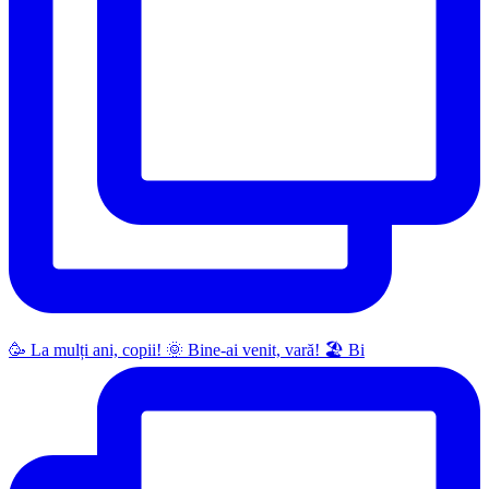
🥳 La mulți ani, copii! 🌞 Bine-ai venit, vară! 🏖 Bi