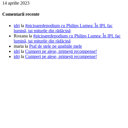
14 aprilie 2023
Comentarii recente
idri
la
#picioaredepodium cu Philips Lumea: În IPL fac
lumină, tai miturile din rădăcină
Roxana
la
#picioaredepodium cu Philips Lumea: În IPL fac
lumină, tai miturile din rădăcină
maria
la
Praf de stele pe unghiile mele
idri
la
Cumperi pe alese, primești recompense!
idri
la
Cumperi pe alese, primești recompense!