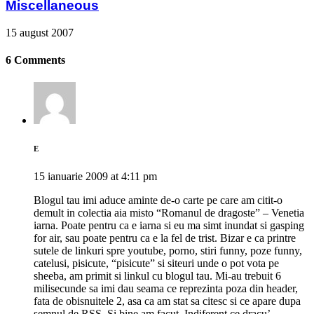
Miscellaneous
15 august 2007
6 Comments
E
15 ianuarie 2009 at 4:11 pm
Blogul tau imi aduce aminte de-o carte pe care am citit-o
demult in colectia aia misto “Romanul de dragoste” – Venetia
iarna. Poate pentru ca e iarna si eu ma simt inundat si gasping
for air, sau poate pentru ca e la fel de trist. Bizar e ca printre
sutele de linkuri spre youtube, porno, stiri funny, poze funny,
catelusi, pisicute, “pisicute” si siteuri unde o pot vota pe
sheeba, am primit si linkul cu blogul tau. Mi-au trebuit 6
milisecunde sa imi dau seama ce reprezinta poza din header,
fata de obisnuitele 2, asa ca am stat sa citesc si ce apare dupa
semnul de RSS. Si bine am facut. Indiferent ce dracu’