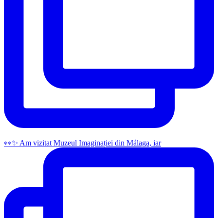
👀✨️ Am vizitat Muzeul Imaginației din Málaga, iar