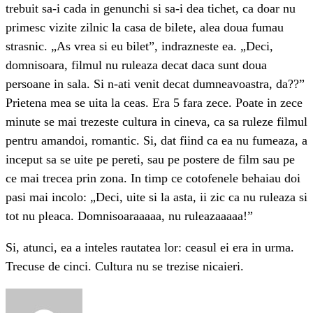
trebuit sa-i cada in genunchi si sa-i dea tichet, ca doar nu
primesc vizite zilnic la casa de bilete, alea doua fumau
strasnic. „As vrea si eu bilet”, indrazneste ea. „Deci,
domnisoara, filmul nu ruleaza decat daca sunt doua
persoane in sala. Si n-ati venit decat dumneavoastra, da??”
Prietena mea se uita la ceas. Era 5 fara zece. Poate in zece
minute se mai trezeste cultura in cineva, ca sa ruleze filmul
pentru amandoi, romantic. Si, dat fiind ca ea nu fumeaza, a
inceput sa se uite pe pereti, sau pe postere de film sau pe
ce mai trecea prin zona. In timp ce cotofenele behaiau doi
pasi mai incolo: „Deci, uite si la asta, ii zic ca nu ruleaza si
tot nu pleaca. Domnisoaraaaaa, nu ruleazaaaaa!”
Si, atunci, ea a inteles rautatea lor: ceasul ei era in urma.
Trecuse de cinci. Cultura nu se trezise nicaieri.