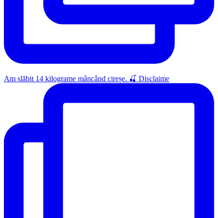
Am slăbit 14 kilograme mâncând cireșe. 🍒 Disclaime