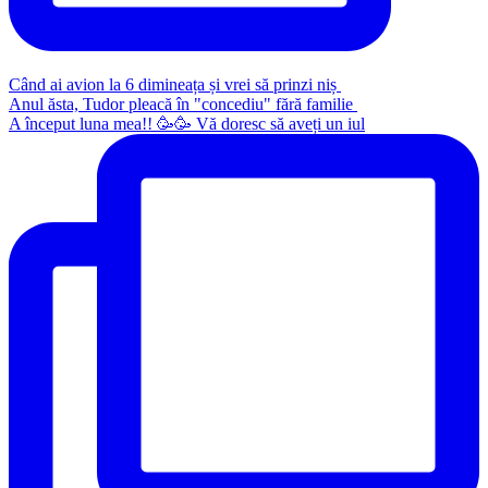
Când ai avion la 6 dimineața și vrei să prinzi niș
Anul ăsta, Tudor pleacă în "concediu" fără familie
A început luna mea!! 🥳🥳 Vă doresc să aveți un iul