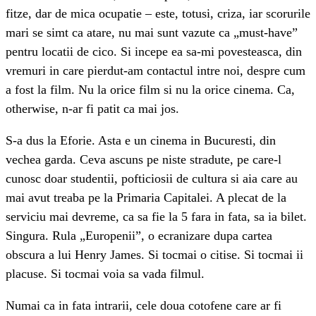
fitze, dar de mica ocupatie – este, totusi, criza, iar scorurile
mari se simt ca atare, nu mai sunt vazute ca „must-have”
pentru locatii de cico. Si incepe ea sa-mi povesteasca, din
vremuri in care pierdut-am contactul intre noi, despre cum
a fost la film. Nu la orice film si nu la orice cinema. Ca,
otherwise, n-ar fi patit ca mai jos.
S-a dus la Eforie. Asta e un cinema in Bucuresti, din
vechea garda. Ceva ascuns pe niste stradute, pe care-l
cunosc doar studentii, pofticiosii de cultura si aia care au
mai avut treaba pe la Primaria Capitalei. A plecat de la
serviciu mai devreme, ca sa fie la 5 fara in fata, sa ia bilet.
Singura. Rula „Europenii”, o ecranizare dupa cartea
obscura a lui Henry James. Si tocmai o citise. Si tocmai ii
placuse. Si tocmai voia sa vada filmul.
Numai ca in fata intrarii, cele doua cotofene care ar fi