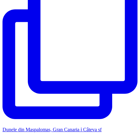
Dunele din Maspalomas, Gran Canaria ℹ️ Câteva sf