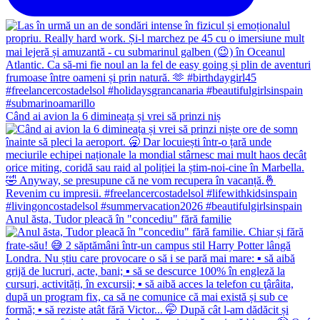
Când ai avion la 6 dimineața și vrei să prinzi niș
Anul ăsta, Tudor pleacă în "concediu" fără familie