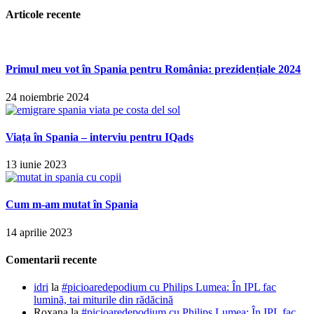
Articole recente
Primul meu vot în Spania pentru România: prezidențiale 2024
24 noiembrie 2024
Viața în Spania – interviu pentru IQads
13 iunie 2023
Cum m-am mutat în Spania
14 aprilie 2023
Comentarii recente
idri
la
#picioaredepodium cu Philips Lumea: În IPL fac
lumină, tai miturile din rădăcină
Roxana
la
#picioaredepodium cu Philips Lumea: În IPL fac