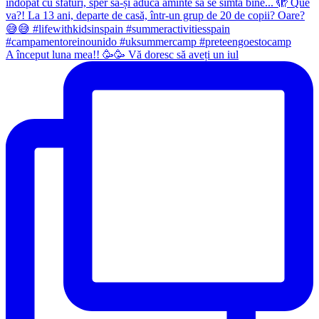
A început luna mea!! 🥳🥳 Vă doresc să aveți un iul