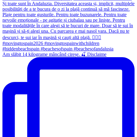
Am slăbit 14 kilograme mâncând cireșe. 🍒 Disclaime