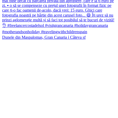
Dunele din Maspalomas, Gran Canaria ℹ️ Câteva sf