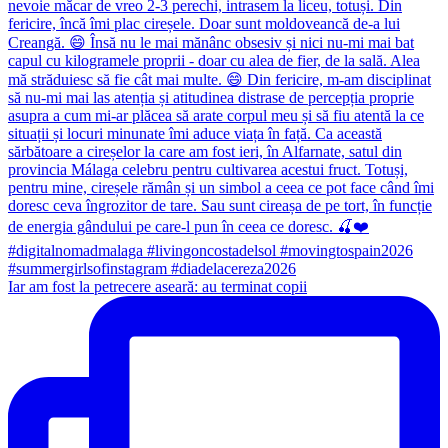
Iar am fost la petrecere aseară: au terminat copii