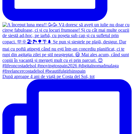
După aproape 4 ani de viață pe Costa del Sol, tot