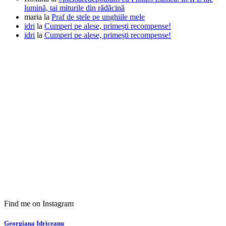
lumină, tai miturile din rădăcină
maria
la
Praf de stele pe unghiile mele
idri
la
Cumperi pe alese, primești recompense!
idri
la
Cumperi pe alese, primești recompense!
Find me on Instagram
Georgiana Idriceanu