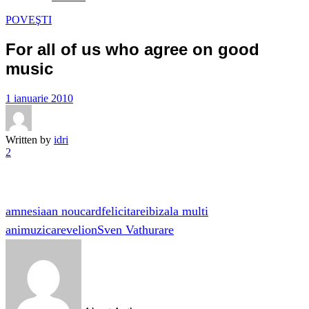
POVEŞTI
For all of us who agree on good
music
1 ianuarie 2010
Written by
idri
2
amnesia
an nou
card
felicitare
ibiza
la multi
ani
muzica
revelion
Sven Vath
urare