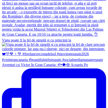
Viața poate fi la fel de simplă și cu principii la
Aventuri cu Victor în Gran Canaria: 🐟🐡🍥 Acuario Po