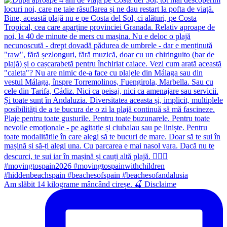
Am slăbit 14 kilograme mâncând cireșe. 🍒 Disclaime