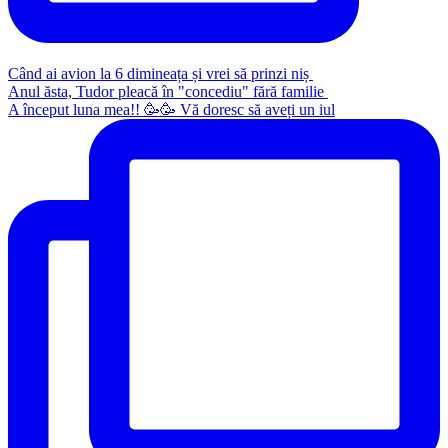
Când ai avion la 6 dimineața și vrei să prinzi niș
Anul ăsta, Tudor pleacă în "concediu" fără familie
A început luna mea!! 🥳🥳 Vă doresc să aveți un iul