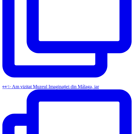
👀✨️ Am vizitat Muzeul Imaginației din Málaga, iar