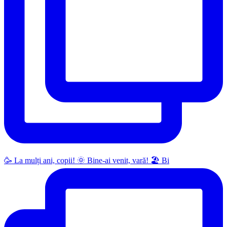
🥳 La mulți ani, copii! 🌞 Bine-ai venit, vară! 🏖 Bi