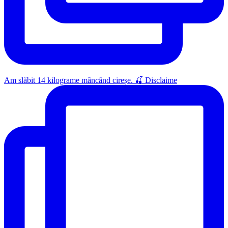
Am slăbit 14 kilograme mâncând cireșe. 🍒 Disclaime