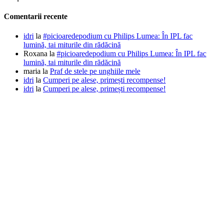
Comentarii recente
idri
la
#picioaredepodium cu Philips Lumea: În IPL fac
lumină, tai miturile din rădăcină
Roxana
la
#picioaredepodium cu Philips Lumea: În IPL fac
lumină, tai miturile din rădăcină
maria
la
Praf de stele pe unghiile mele
idri
la
Cumperi pe alese, primești recompense!
idri
la
Cumperi pe alese, primești recompense!