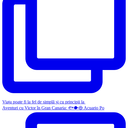
Viața poate fi la fel de simplă și cu principii la
Aventuri cu Victor în Gran Canaria: 🐟🐡🍥 Acuario Po