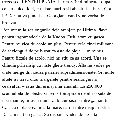
trezeasca, PENTRU PLAJA, la ora 8.30 dimineata, dupa
ce s-a culcat la 4, cu niste tauri rosii absoluti la bord. Got
it? Dar nu va puneti cu Georgiana cand vine vorba de
bronzat!
Renuntam la sezlongurile deja aranjate pe Ultima Playa
pentru ingramadeala de la Kudos. Deh, stam cu gasca.
Pentru muzica de acolo un plus. Pentru cele cinci milioane
de sezlonguri de pe bucatica asta de plaja – un minus.
Pentru fitzele de acolo, nici nu stiu ce sa acord. Una se
chinuia prin nisip cu niste ghete trendy. Alta nu vedea pe
unde merge din cauza palariei supradimensionate. Si multe
altele isi tarau ditai margelele printre sezlonguri si
cearsafuri – astia din urma, mai amarati. La 250.000
scaunul ala de plastic si perna transpirata de alti o suta de
insi inainte, m-as fi numarat bucuroasa printre „amarati”.
Ca asta e placerea mea la mare, sa-mi intre nisipu-n slip.
Dar am stat cu gasca. Sa dispara Kudos de pe fata