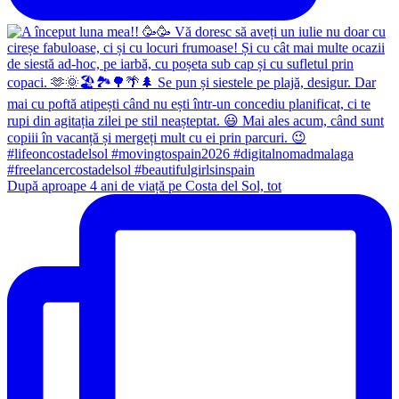
După aproape 4 ani de viață pe Costa del Sol, tot