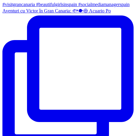
Aventuri cu Victor în Gran Canaria: 🐟🐡🍥 Acuario Po