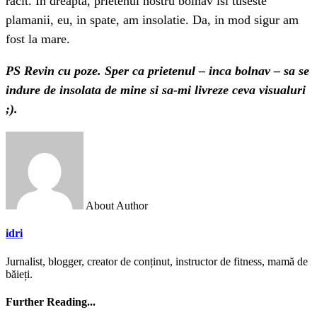
racit. In dreapta, prietenul nostru bolnav isi tuseste
plamanii, eu, in spate, am insolatie. Da, in mod sigur am
fost la mare.
PS Revin cu poze. Sper ca prietenul – inca bolnav – sa se
indure de insolata de mine si sa-mi livreze ceva visualuri
;).
About Author
idri
Jurnalist, blogger, creator de conținut, instructor de fitness, mamă de
băieți.
Further Reading...