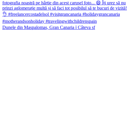
Dunele din Maspalomas, Gran Canaria ℹ️ Câteva sf