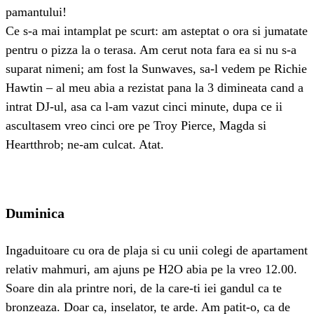
pamantului!
Ce s-a mai intamplat pe scurt: am asteptat o ora si jumatate
pentru o pizza la o terasa. Am cerut nota fara ea si nu s-a
suparat nimeni; am fost la Sunwaves, sa-l vedem pe Richie
Hawtin – al meu abia a rezistat pana la 3 dimineata cand a
intrat DJ-ul, asa ca l-am vazut cinci minute, dupa ce ii
ascultasem vreo cinci ore pe Troy Pierce, Magda si
Heartthrob; ne-am culcat. Atat.
Duminica
Ingaduitoare cu ora de plaja si cu unii colegi de apartament
relativ mahmuri, am ajuns pe H2O abia pe la vreo 12.00.
Soare din ala printre nori, de la care-ti iei gandul ca te
bronzeaza. Doar ca, inselator, te arde. Am patit-o, ca de