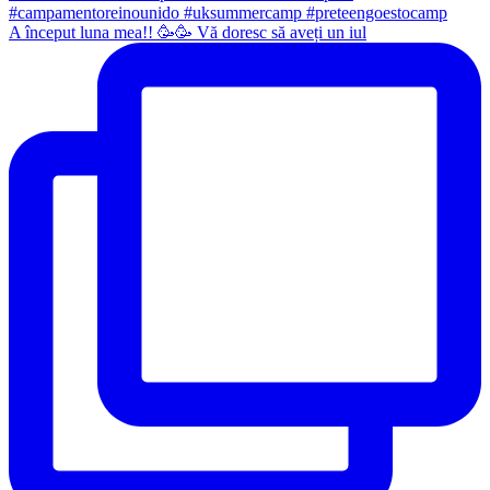
A început luna mea!! 🥳🥳 Vă doresc să aveți un iul