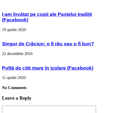
I-am învățat pe copii ale Paștelui tradiții
(Facebook)
19 aprilie 2020
Singur de Crăciun: o fi rău sau o fi bun?
22 decembrie 2016
Poftă de citit mare în izolare (Facebook)
11 aprilie 2020
No Comments
Leave a Reply