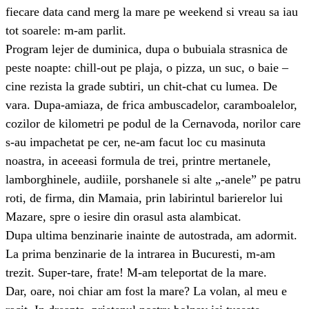
fiecare data cand merg la mare pe weekend si vreau sa iau
tot soarele: m-am parlit.
Program lejer de duminica, dupa o bubuiala strasnica de
peste noapte: chill-out pe plaja, o pizza, un suc, o baie –
cine rezista la grade subtiri, un chit-chat cu lumea. De
vara. Dupa-amiaza, de frica ambuscadelor, caramboalelor,
cozilor de kilometri pe podul de la Cernavoda, norilor care
s-au impachetat pe cer, ne-am facut loc cu masinuta
noastra, in aceeasi formula de trei, printre mertanele,
lamborghinele, audiile, porshanele si alte „-anele” pe patru
roti, de firma, din Mamaia, prin labirintul barierelor lui
Mazare, spre o iesire din orasul asta alambicat.
Dupa ultima benzinarie inainte de autostrada, am adormit.
La prima benzinarie de la intrarea in Bucuresti, m-am
trezit. Super-tare, frate! M-am teleportat de la mare.
Dar, oare, noi chiar am fost la mare? La volan, al meu e