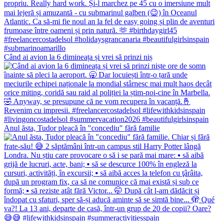
Când ai avion la 6 dimineața și vrei să prinzi niș
Anul ăsta, Tudor pleacă în "concediu" fără familie