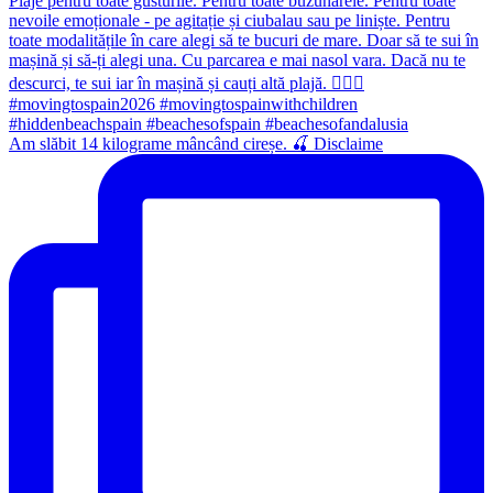
Am slăbit 14 kilograme mâncând cireșe. 🍒 Disclaime