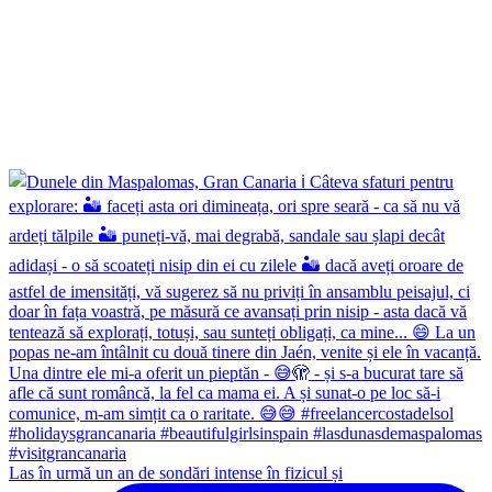
Las în urmă un an de sondări intense în fizicul și