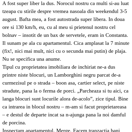
A fost super liber la dus. Norocul nostru ca multi si-au luat
tzeapa cu stirile despre vremea nasoala din weekendul 3-5
august. Bafta mea, a fost autostrada super libera. In doua
ore si 130 km/h, eu, cu al meu si prietenul nostru cel
bolnav – insotit de un bax de servetele, eram in Constanta.
Il sunam pe ala cu apartamentul. Cica amplasat la 7 minute
(fix!, nici mai mult, nici cu o secunda mai putin) de plaja.
Nu se specifica una anume.
Tipul cu proprietatea imobiliara de inchiriat ne-a dus
printre niste blocuri, un Lamborghini negru parcat de-a
curmezisul pe o strada – boon asa, cartier select, pe niste
stradute, pana la o ferma de porci. „Parcheaza si tu aici, ca
langa blocuri sunt locurile alora de-acolo”, zice tipul. Bine
ca intrarea in blocul nostru – m-am si facut proprietareasa
– e destul de departe incat sa n-ajunga pana la noi damful
de porcina.
Inspectam apartamentul. Merge. Facem tranzactia bani