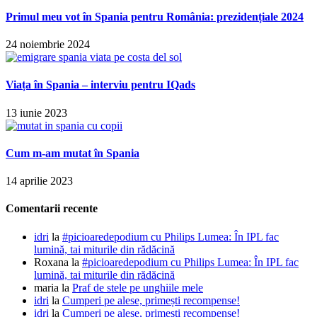
Primul meu vot în Spania pentru România: prezidențiale 2024
24 noiembrie 2024
Viața în Spania – interviu pentru IQads
13 iunie 2023
Cum m-am mutat în Spania
14 aprilie 2023
Comentarii recente
idri
la
#picioaredepodium cu Philips Lumea: În IPL fac
lumină, tai miturile din rădăcină
Roxana
la
#picioaredepodium cu Philips Lumea: În IPL fac
lumină, tai miturile din rădăcină
maria
la
Praf de stele pe unghiile mele
idri
la
Cumperi pe alese, primești recompense!
idri
la
Cumperi pe alese, primești recompense!