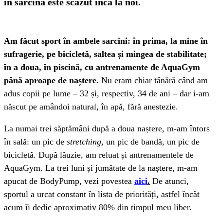
în sarcină este scăzut încă la noi.
Am făcut sport în ambele sarcini: în prima, la mine în
sufragerie, pe bicicletă, saltea și mingea de stabilitate;
în a doua, în piscină, cu antrenamente de AquaGym
până aproape de naștere.
Nu eram chiar tânără când am
adus copii pe lume – 32 și, respectiv, 34 de ani – dar i-am
născut pe amândoi natural, în apă, fără anestezie.
La numai trei săptămâni după a doua naștere, m-am întors
în sală: un pic de
stretching,
un pic de bandă, un pic de
bicicletă. După lăuzie, am reluat și antrenamentele de
AquaGym. La trei luni și jumătate de la naștere, m-am
apucat de BodyPump, vezi povestea
aici
.
De atunci,
sportul a urcat constant în lista de priorități, astfel încât
acum îi dedic aproximativ 80% din timpul meu liber.