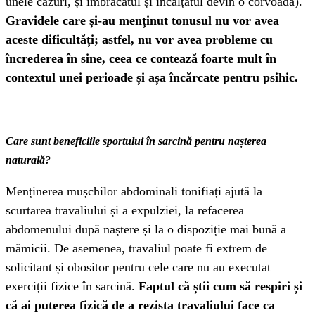
unele cazuri, și îmbrăcatul și încălțatul devin o corvoadă).
Gravidele care și-au menținut tonusul nu vor avea
aceste dificultăți; astfel, nu vor avea probleme cu
încrederea în sine, ceea ce contează foarte mult în
contextul unei perioade și așa încărcate pentru psihic.
Care sunt beneficiile sportului în sarcină pentru nașterea
naturală?
Menținerea mușchilor abdominali tonifiați ajută la
scurtarea travaliului și a expulziei, la refacerea
abdomenului după naștere și la o dispoziție mai bună a
mămicii. De asemenea, travaliul poate fi extrem de
solicitant și obositor pentru cele care nu au executat
exerciții fizice în sarcină.
Faptul că știi cum să respiri și
că ai puterea fizică de a rezista travaliului face ca