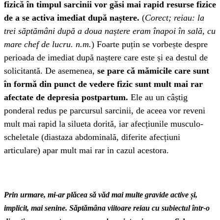
fizică în timpul sarcinii vor găsi mai rapid resurse fizice
de a se activa imediat după naștere.
(
Corect; reiau: la
trei săptămâni după a doua naștere eram înapoi în sală, cu
mare chef de lucru. n.m.
) Foarte puțin se vorbește despre
perioada de imediat după naștere care este și ea destul de
solicitantă. De asemenea,
se pare că mămicile care sunt
în formă din punct de vedere fizic sunt mult mai rar
afectate de depresia postpartum.
Ele au un câștig
ponderal redus pe parcursul sarcinii, de aceea vor reveni
mult mai rapid la silueta dorită, iar afecțiunile musculo-
scheletale (diastaza abdominală, diferite afecțiuni
articulare) apar mult mai rar in cazul acestora.
Prin urmare, mi-ar plăcea să văd mai multe gravide active și,
implicit, mai senine. Săptămâna viitoare reiau cu subiectul într-o