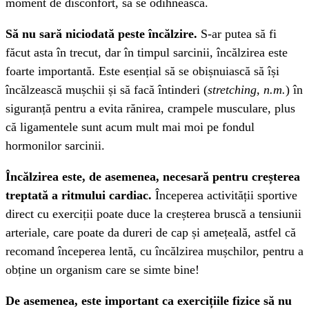
moment de disconfort, să se odihnească.
Să nu sară niciodată peste încălzire.
S-ar putea să fi
făcut asta în trecut, dar în timpul sarcinii, încălzirea este
foarte importantă. Este esențial să se obișnuiască să își
încălzească mușchii și să facă întinderi (
stretching, n.m.
) în
siguranță pentru a evita rănirea, crampele musculare, plus
că ligamentele sunt acum mult mai moi pe fondul
hormonilor sarcinii.
Încălzirea este, de asemenea, necesară pentru creșterea
treptată a ritmului cardiac.
Începerea activității sportive
direct cu exerciții poate duce la creșterea bruscă a tensiunii
arteriale, care poate da dureri de cap și amețeală, astfel că
recomand începerea lentă, cu încălzirea mușchilor, pentru a
obține un organism care se simte bine!
De asemenea, este important ca exercițiile fizice să nu