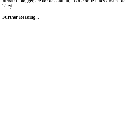
Jurnalist, blogger, creator de conținut, instructor de fitness, mamă de
băieți.
Further Reading...