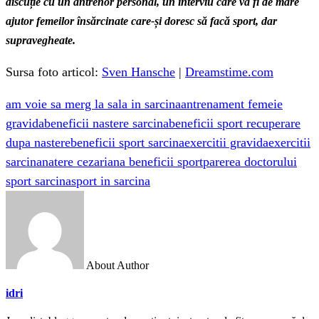
discuție cu un antrenor personal, un interviu care va fi de mare
ajutor femeilor însărcinate care-și doresc să facă sport, dar
supravegheate.
Sursa foto articol:
Sven Hansche
|
Dreamstime.com
am voie sa merg la sala in sarcina
antrenament femeie
gravida
beneficii nastere sarcina
beneficii sport recuperare
dupa nastere
beneficii sport sarcina
exercitii gravida
exercitii
sarcina
natere cezariana beneficii sport
parerea doctorului
sport sarcina
sport in sarcina
About Author
idri