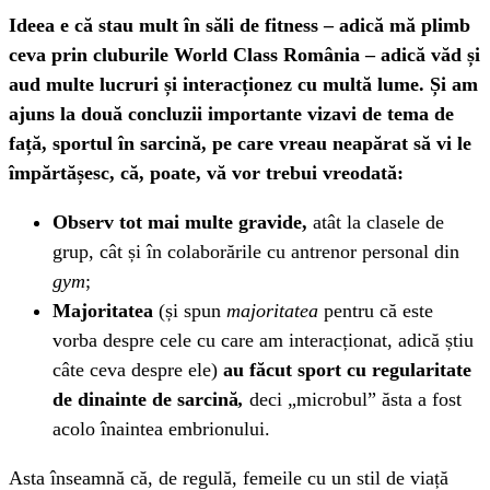
Ideea e că stau mult în săli de fitness – adică mă plimb
ceva prin cluburile World Class România – adică văd și
aud multe lucruri și interacționez cu multă lume. Și am
ajuns la două concluzii importante vizavi de tema de
față, sportul în sarcină, pe care vreau neapărat să vi le
împărtășesc, că, poate, vă vor trebui vreodată:
Observ tot mai multe gravide,
atât la clasele de
grup, cât și în colaborările cu antrenor personal din
gym
;
Majoritatea
(și spun
majoritatea
pentru că este
vorba despre cele cu care am interacționat, adică știu
câte ceva despre ele)
au făcut sport cu regularitate
de dinainte de sarcină
,
deci „microbul” ăsta a fost
acolo înaintea embrionului.
Asta înseamnă că, de regulă, femeile cu un stil de viață