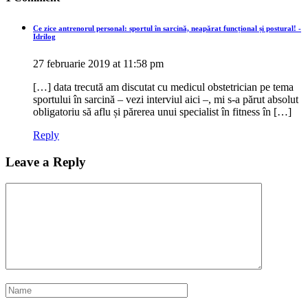
Ce zice antrenorul personal: sportul în sarcină, neapărat funcțional și postural! -
Idrilog
27 februarie 2019 at 11:58 pm
[…] data trecută am discutat cu medicul obstetrician pe tema
sportului în sarcină – vezi interviul aici –, mi s-a părut absolut
obligatoriu să aflu și părerea unui specialist în fitness în […]
Reply
Leave a Reply