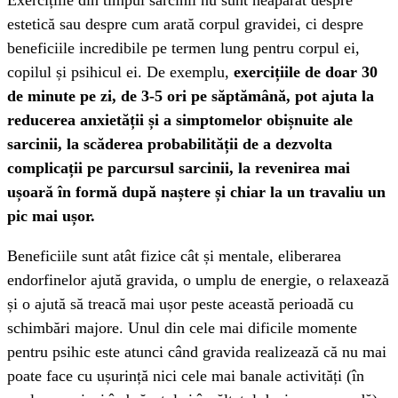
estetică sau despre cum arată corpul gravidei, ci despre
beneficiile incredibile pe termen lung pentru corpul ei,
copilul și psihicul ei. De exemplu,
exercițiile de doar 30
de minute pe zi, de 3-5 ori pe săptămână, pot ajuta la
reducerea anxietății și a simptomelor obișnuite ale
sarcinii, la scăderea probabilității de a dezvolta
complicații pe parcursul sarcinii, la revenirea mai
ușoară în formă după naștere și chiar la un travaliu un
pic mai ușor.
Beneficiile sunt atât fizice cât și mentale, eliberarea
endorfinelor ajută gravida, o umplu de energie, o relaxează
și o ajută să treacă mai ușor peste această perioadă cu
schimbări majore. Unul din cele mai dificile momente
pentru psihic este atunci când gravida realizează că nu mai
poate face cu ușurință nici cele mai banale activități (în