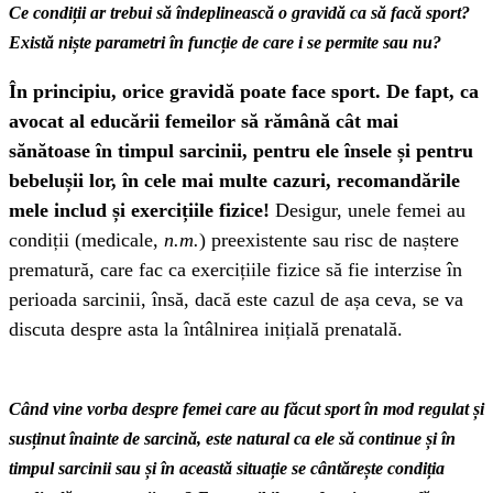
Ce condiții ar trebui să îndeplinească o gravidă ca să facă sport?
Există niște parametri în funcție de care i se permite sau nu?
În principiu, orice gravidă poate face sport. De fapt, ca
avocat al educării femeilor să rămână cât mai
sănătoase în timpul sarcinii, pentru ele însele și pentru
bebelușii lor, în cele mai multe cazuri, recomandările
mele includ și exercițiile fizice!
Desigur, unele femei au
condiții (medicale,
n.m.
) preexistente sau risc de naștere
prematură, care fac ca exercițiile fizice să fie interzise în
perioada sarcinii, însă, dacă este cazul de așa ceva, se va
discuta despre asta la întâlnirea inițială prenatală.
Când vine vorba despre femei care au făcut sport în mod regulat și
susținut înainte de sarcină, este natural ca ele să continue și în
timpul sarcinii sau și în această situație se cântărește condiția