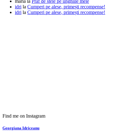
maria
la
Praf de stele pe unghiile mele
idri
la
Cumperi pe alese, primești recompense!
idri
la
Cumperi pe alese, primești recompense!
Find me on Instagram
Georgiana Idriceanu