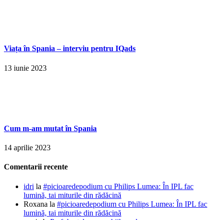
Viața în Spania – interviu pentru IQads
13 iunie 2023
Cum m-am mutat în Spania
14 aprilie 2023
Comentarii recente
idri
la
#picioaredepodium cu Philips Lumea: În IPL fac
lumină, tai miturile din rădăcină
Roxana
la
#picioaredepodium cu Philips Lumea: În IPL fac
lumină, tai miturile din rădăcină