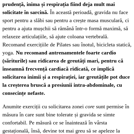
prudență, inima și respirația fiind deja mult mai
solicitate în sarcină.
În această perioadă, gravida nu face
sport pentru a slăbi sau pentru a crește masa musculară, ci
pentru a ajuta mușchii să rămână într-o formă maximă, să
relaxeze articulațiile, să ajute coloana vertebrală.
Recomand exercițiile de Pilates sau înotul, bicicleta statică,
yoga.
Nu recomand antrenamentele foarte cardio
(săriturile) sau ridicarea de greutăți mari, pentru că
înseamnă frecvență cardiacă ridicată, ce implică
solicitarea inimii și a respirației, iar greutățile pot duce
la creșterea bruscă a presiunii intra-abdominale, cu
consecințe nefaste.
Anumite exerciții cu solicitarea zonei
core
sunt permise în
măsura în care sunt bine tolerate și gravida se simte
confortabil. Pe măsură ce se înaintează în vârsta
gestațională, însă, devine tot mai greu să se apeleze la