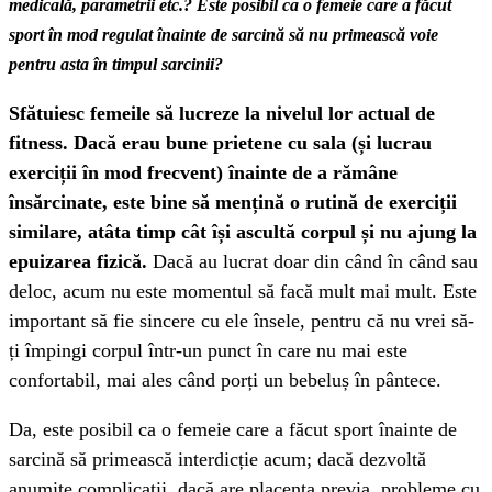
medicală, parametrii etc.? Este posibil ca o femeie care a făcut
sport în mod regulat înainte de sarcină să nu primească voie
pentru asta în timpul sarcinii?
Sfătuiesc femeile să lucreze la nivelul lor actual de
fitness. Dacă erau bune prietene cu sala (și lucrau
exerciții în mod frecvent) înainte de a rămâne
însărcinate, este bine să mențină o rutină de exerciții
similare, atâta timp cât își ascultă corpul și nu ajung la
epuizarea fizică.
Dacă au lucrat doar din când în când sau
deloc, acum nu este momentul să facă mult mai mult. Este
important să fie sincere cu ele însele, pentru că nu vrei să-
ți împingi corpul într-un punct în care nu mai este
confortabil, mai ales când porți un bebeluș în pântece.
Da, este posibil ca o femeie care a făcut sport înainte de
sarcină să primească interdicție acum; dacă dezvoltă
anumite complicații, dacă are placenta previa, probleme cu