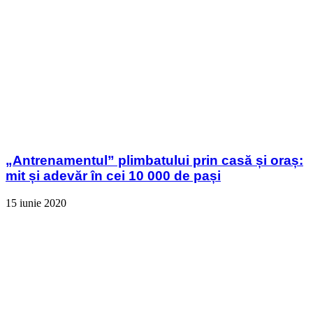
„Antrenamentul” plimbatului prin casă și oraș:
mit și adevăr în cei 10 000 de pași
15 iunie 2020