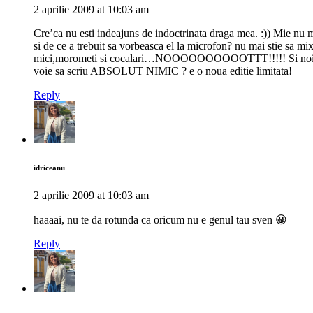
2 aprilie 2009 at 10:03 am
Cre’ca nu esti indeajuns de indoctrinata draga mea. :)) Mie nu
si de ce a trebuit sa vorbeasca el la microfon? nu mai stie sa mi
mici,morometi si cocalari…NOOOOOOOOOOTTT!!!!! Si noi am s
voie sa scriu ABSOLUT NIMIC ? e o noua editie limitata!
Reply
idriceanu
2 aprilie 2009 at 10:03 am
haaaai, nu te da rotunda ca oricum nu e genul tau sven 😀
Reply