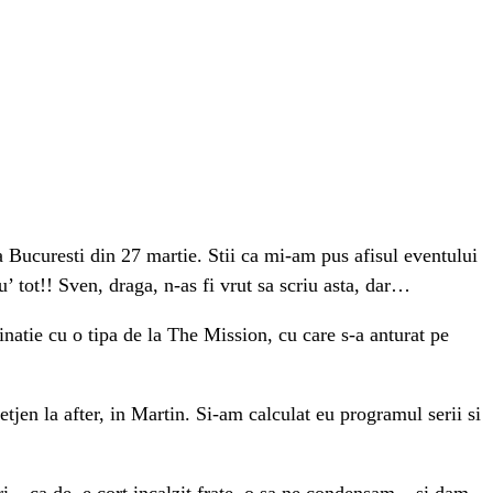
a Bucuresti din 27 martie. Stii ca mi-am pus afisul eventului
’ tot!! Sven, draga, n-as fi vrut sa scriu asta, dar…
atie cu o tipa de la The Mission, cu care s-a anturat pe
tjen la after, in Martin. Si-am calculat eu programul serii si
i – ca de, e cort incalzit frate, o sa ne condensam – si dam