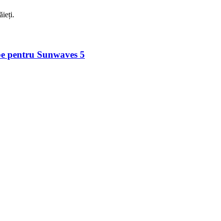
ieți.
albe pentru Sunwaves 5