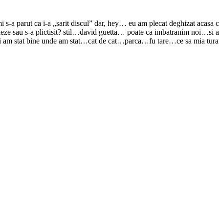
 mi s-a parut ca i-a „sarit discul” dar, hey… eu am plecat deghizat aca
xeze sau s-a plictisit? stil…david guetta… poate ca imbatranim noi…si ar
tat bine unde am stat…cat de cat…parca…fu tare…ce sa mia turavura