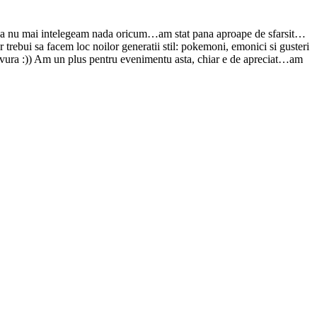
sa ca nu mai intelegeam nada oricum…am stat pana aproape de sfarsit…
 trebui sa facem loc noilor generatii stil: pokemoni, emonici si gusteri
 :)) Am un plus pentru evenimentu asta, chiar e de apreciat…am