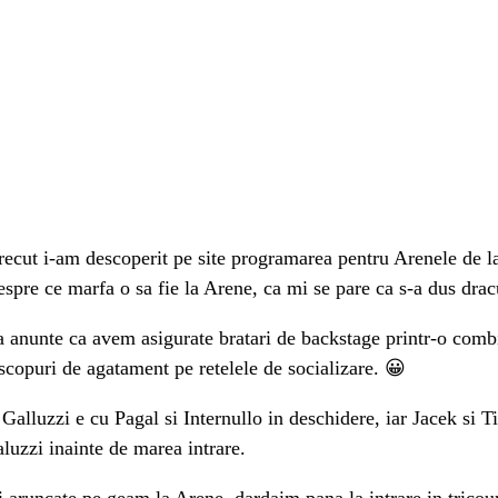
trecut i-am descoperit pe site programarea pentru Arenele de l
espre ce marfa o sa fie la Arene, ca mi se pare ca s-a dus dracu
anunte ca avem asigurate bratari de backstage printr-o combin
scopuri de agatament pe retelele de socializare. 😀
luzzi e cu Pagal si Internullo in deschidere, iar Jacek si Tie
aluzzi inainte de marea intrare.
 aruncate pe geam la Arene, dardaim pana la intrare in tricour