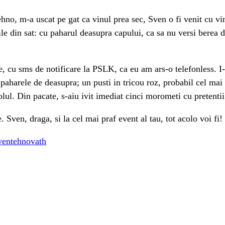
ehno, m-a uscat pe gat ca vinul prea sec, Sven o fi venit cu vin
ile din sat: cu paharul deasupra capului, ca sa nu versi berea 
, cu sms de notificare la PSLK, ca eu am ars-o telefonless. I-
 paharele de deasupra; un pusti in tricou roz, probabil cel mai
ul. Din pacate, s-aiu ivit imediat cinci morometi cu pretentii
 Sven, draga, si la cel mai praf event al tau, tot acolo voi fi!
ven
tehno
vath