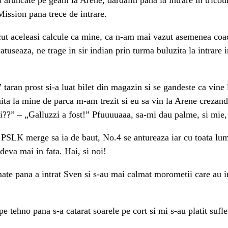
Mission pana trece de intrare.
i facut aceleasi calcule ca mine, ca n-am mai vazut asemenea 
atuseaza, ne trage in sir indian prin turma buluzita la intrare
 taran prost si-a luat bilet din magazin si se gandeste ca vine
 uita la mine de parca m-am trezit si eu sa vin la Arene crezan
zi??” – „Galluzzi a fost!” Pfuuuuaaa, sa-mi dau palme, si mie, 
PSLK merge sa ia de baut, No.4 se antureaza iar cu toata lum
deva mai in fata. Hai, si noi!
ate pana a intrat Sven si s-au mai calmat morometii care au in
 tehno pana s-a catarat soarele pe cort si mi s-au platit suflet