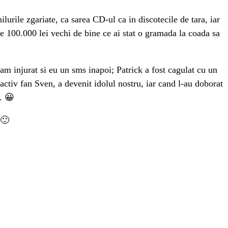
ilurile zgariate, ca sarea CD-ul ca in discotecile de tara, iar
de 100.000 lei vechi de bine ce ai stat o gramada la coada sa
am injurat si eu un sms inapoi; Patrick a fost cagulat cu un
 activ fan Sven, a devenit idolul nostru, iar cand l-au doborat
. 😀
 🙂