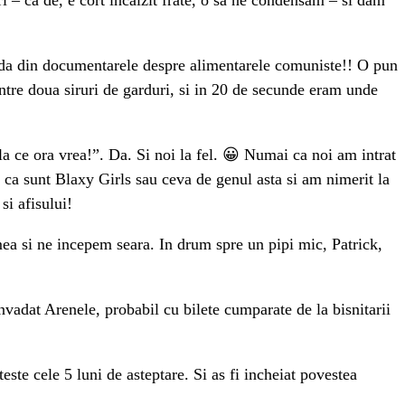
coada din documentarele despre alimentarele comuniste!! O pun
 intre doua siruri de garduri, si in 20 de secunde eram unde
 la ce ora vrea!”. Da. Si noi la fel. 😀 Numai ca noi am intrat
d ca sunt Blaxy Girls sau ceva de genul asta si am nimerit la
si afisului!
ea si ne incepem seara. In drum spre un pipi mic, Patrick,
vadat Arenele, probabil cu bilete cumparate de la bisnitarii
este cele 5 luni de asteptare. Si as fi incheiat povestea