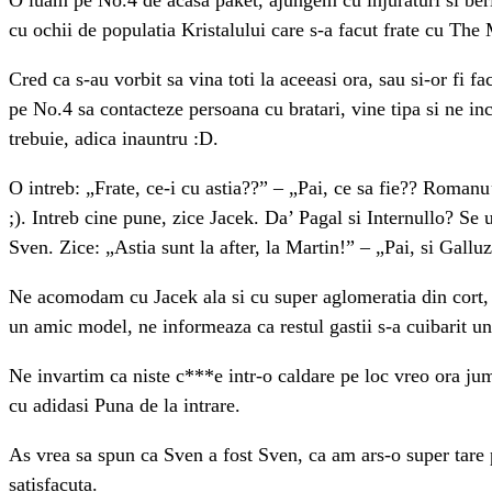
cu ochii de populatia Kristalului care s-a facut frate cu The 
Cred ca s-au vorbit sa vina toti la aceeasi ora, sau si-or f
pe No.4 sa contacteze persoana cu bratari, vine tipa si ne inc
trebuie, adica inauntru :D.
O intreb: „Frate, ce-i cu astia??” – „Pai, ce sa fie?? Romanu’
;). Intreb cine pune, zice Jacek. Da’ Pagal si Internullo? Se
Sven. Zice: „Astia sunt la after, la Martin!” – „Pai, si Gallu
Ne acomodam cu Jacek ala si cu super aglomeratia din cort, 
un amic model, ne informeaza ca restul gastii s-a cuibarit un
Ne invartim ca niste c***e intr-o caldare pe loc vreo ora jum
cu adidasi Puna de la intrare.
As vrea sa spun ca Sven a fost Sven, ca am ars-o super tare pe
satisfacuta.