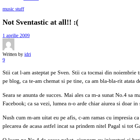
music stuff
Not Sventastic at all!! :(
1 aprilie 2009
Written by
idri
9
Stii cat l-am asteptat pe Sven. Stii ca tocmai din noiembrie 
pe blog, ca te-am chemat si pe tine, ca am bla-bla-rit atata d
Seara se anunta de succes. Mai ales ca m-a sunat No.4 sa ma 
Facebook; ca sa vezi, lumea n-o arde chiar aiurea si doar in 
Nush cum m-am uitat eu pe afis, c-am ramas cu impresia ca Gal
plecarea de acasa astfel incat sa prindem nitel Pagal si tot G
O luam pe No.4 de acasa paket, ajungem cu injuraturi si beri