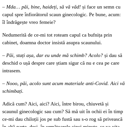
–
Mda… păi, bine, haideți, să vă văd!
și face un semn cu
capul spre înfiorătorul scaun ginecologic. Pe bune, acum:
îl îndrăgește vreo femeie?
Nedumerită de ce-mi tot roteam capul ca bufnița prin
cabinet, doamna doctor insistă asupra scaunului.
–
Păi, stați așa, dar eu unde mă schimb? Acolo?
și dau să
deschid o ușă despre care știam sigur că nu e cea pe care
intrasem.
–
Nooo, păi, acolo sunt acum materiale anti-Covid. Aici vă
schimbați.
Adică cum? Aici, aici? Aici, între birou, chiuvetă și
scaunul ginecologic sau cum? Să mă uit în ochii ei în timp
ce-mi dau chiloții jos pe sub fustă sau s-o rog să privească
în altă parte, deși, în următoarele cinci minute, se va uita