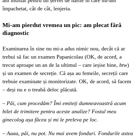
am insistat pentru un șervet de hârtie în care mi-am
împachetat, cât de cât, lenjeria.
Mi-am pierdut vremea un pic: am plecat fără
diagnostic
Examinarea în sine nu mi-a adus nimic nou, decât că ar
trebui să fac un examen Papanicolau (OK, de acord, a
trecut aproape un an de la ultimul – care ieșise bine,
btw
)
și un examen de secreție. Că așa au femeile, secreții care
trebuie examinate și monitorizate. OK, de acord, să facem
– deși nu e o treabă deloc plăcută.
–
Păi, cum procedăm? Îmi emiteți dumneavoastră acum
bilet de trimitere pentru aceste analize? Fostul meu
ginecolog așa făcea și mi le preleva pe loc.
–
Aaaa, păi, nu pot. Nu mai avem fonduri. Fondurile astea