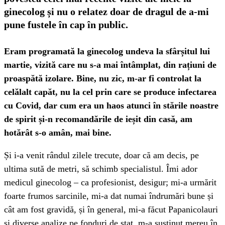
ginecolog și nu o relatez doar de dragul de a-mi
pune fustele în cap în public.
Eram programată la ginecolog undeva la sfârșitul lui
martie, vizită care nu s-a mai întâmplat, din rațiuni de
proaspătă izolare. Bine, nu zic, m-ar fi controlat la
celălalt capăt, nu la cel prin care se produce infectarea
cu Covid, dar cum era un haos atunci în stările noastre
de spirit și-n recomandările de ieșit din casă, am
hotărât s-o amân, mai bine.
Și i-a venit rândul zilele trecute, doar că am decis, pe
ultima sută de metri, să schimb specialistul. Îmi ador
medicul ginecolog – ca profesionist, desigur; mi-a urmărit
foarte frumos sarcinile, mi-a dat numai îndrumări bune și
cât am fost gravidă, și în general, mi-a făcut Papanicolauri
și diverse analize pe fonduri de stat, m-a susținut mereu în