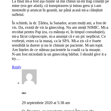
La final mi-a fost așa rușine să mă chinui să-mi trag colanții pe
mine (era ger afară), că transpirasem și intrau greu și i-am
mototolit și aruncat în geantă, iar până acasă mi-a clănțănit
sufletul.
În schimb, la dr. Țârlea, la Sanador, acum mulți ani, a fost de
vis. Da, există de vis la ginecolog. Nu am simțit NIMIC. Mi-a
recoltat pentru Pap (ea, cu mânuța ei, în timpul consultației),
mi-a făcut colposcopie, m-a anunțat că e un pic neplăcut. Ce
vorbești, eram ca la masaj, ca la SPA. Mi-a zis că e foarte
sensibilă la durere și nu le chinuie pe paciente. M-am topit.
Am înțeles de ce stăteau pacientele la coadă ca la moaște.
N-am fost niciodată la un ginecolog bărbat. I should give it a
try…
Reply
idri
29 septembrie 2020 at 5:38 am