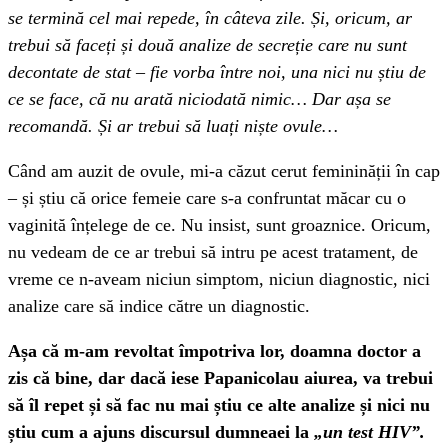
se termină cel mai repede, în câteva zile. Și, oricum, ar
trebui să faceți și două analize de secreție care nu sunt
decontate de stat – fie vorba între noi, una nici nu știu de
ce se face, că nu arată niciodată nimic… Dar așa se
recomandă. Și ar trebui să luați niște ovule…
Când am auzit de ovule, mi-a căzut cerut femininății în cap
– și știu că orice femeie care s-a confruntat măcar cu o
vaginită înțelege de ce. Nu insist, sunt groaznice. Oricum,
nu vedeam de ce ar trebui să intru pe acest tratament, de
vreme ce n-aveam niciun simptom, niciun diagnostic, nici
analize care să indice către un diagnostic.
Așa că m-am revoltat împotriva lor, doamna doctor a
zis că bine, dar dacă iese Papanicolau aiurea, va trebui
să îl repet și să fac nu mai știu ce alte analize și nici nu
știu cum a ajuns discursul dumneaei la
„un test HIV”.