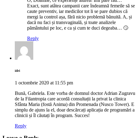
O, Doamne, ce experiențe aiurea! Îmi pare rău…
Exact, sunt atâtea campanii care îndeamnă femeile să se
caute preventiv, iar medicilor tot li se pare dubios că
mergi la control așa, fără nicio problemă bănuită. A, și
dacă nu faci și transvaginală, și toate analizele
pământului pe loc, e ca și cum te duci degeaba… 🙄
Reply
idri
1 octombrie 2020 at 11:55 pm
Bună, Gabriela. Este vorba de domnul doctor Adrian Zugravu
de la Filantropia care acordă consultații la privat la clinica
Sfânta Maria (fostă Anima) din Promenada (Nusco Tower). E
simplu de ajuns la el, doar descărcați aplicația de programări a
clinicii și îl căutați în program. Succes!
Reply
Leave a Reply