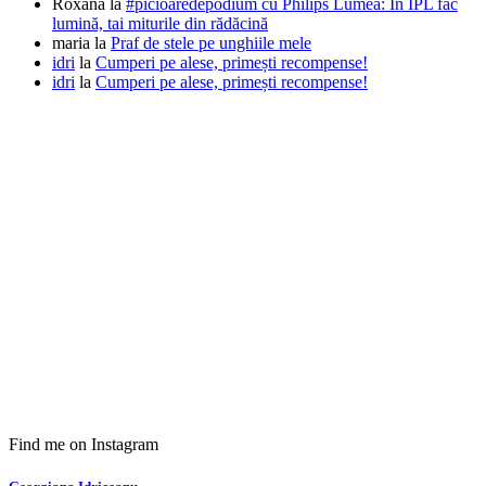
Roxana
la
#picioaredepodium cu Philips Lumea: În IPL fac
lumină, tai miturile din rădăcină
maria
la
Praf de stele pe unghiile mele
idri
la
Cumperi pe alese, primești recompense!
idri
la
Cumperi pe alese, primești recompense!
Find me on Instagram