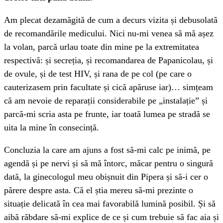
Am plecat dezamăgită de cum a decurs vizita și debusolată
de recomandările medicului. Nici nu-mi venea să mă așez
la volan, parcă urlau toate din mine pe la extremitatea
respectivă: și secreția, și recomandarea de Papanicolau, și
de ovule, și de test HIV, și rana de pe col (pe care o
cauterizasem prin facultate și cică apăruse iar)… simțeam
că am nevoie de reparații considerabile pe „instalație” și
parcă-mi scria asta pe frunte, iar toată lumea pe stradă se
uita la mine în consecință.
Concluzia la care am ajuns a fost să-mi calc pe inimă, pe
agendă și pe nervi și să mă întorc, măcar pentru o singură
dată, la ginecologul meu obișnuit din Pipera și să-i cer o
părere despre asta. Că el știa mereu să-mi prezinte o
situație delicată în cea mai favorabilă lumină posibil. Și să
aibă răbdare să-mi explice de ce și cum trebuie să fac aia și