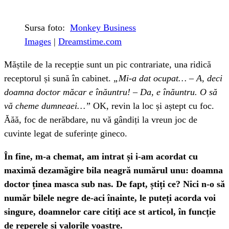
Sursa foto:
Monkey Business
Images
|
Dreamstime.com
Măștile de la recepție sunt un pic contrariate, una ridică
receptorul și sună în cabinet.
„Mi-a dat ocupat… – A, deci
doamna doctor măcar e înăuntru! – Da, e înăuntru. O să
vă cheme dumneaei…”
OK, revin la loc și aștept cu foc.
Ăăă, foc de nerăbdare, nu vă gândiți la vreun joc de
cuvinte legat de suferințe gineco.
În fine, m-a chemat, am intrat și i-am acordat cu
maximă dezamăgire bila neagră numărul unu: doamna
doctor ținea masca sub nas. De fapt, știți ce? Nici n-o să
număr bilele negre de-aci înainte, le puteți acorda voi
singure, doamnelor care citiți ace st articol, în funcție
de reperele și valorile voastre.