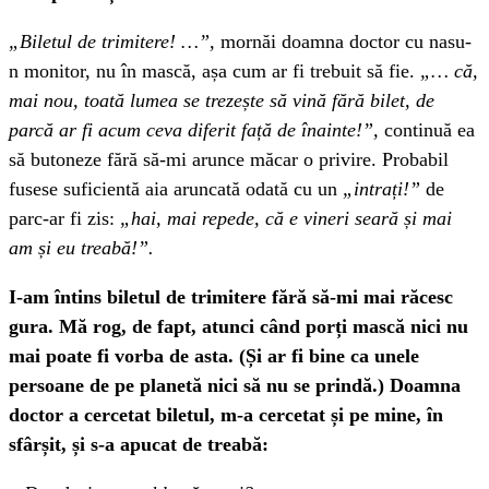
„Biletul de trimitere! …”,
mornăi doamna doctor cu nasu-
n monitor, nu în mască, așa cum ar fi trebuit să fie.
„… că,
mai nou, toată lumea se trezește să vină fără bilet, de
parcă ar fi acum ceva diferit față de înainte!”,
continuă ea
să butoneze fără să-mi arunce măcar o privire. Probabil
fusese suficientă aia aruncată odată cu un
„intrați!”
de
parc-ar fi zis:
„hai, mai repede, că e vineri seară și mai
am și eu treabă!”.
I-am întins biletul de trimitere fără să-mi mai răcesc
gura. Mă rog, de fapt, atunci când porți mască nici nu
mai poate fi vorba de asta. (Și ar fi bine ca unele
persoane de pe planetă nici să nu se prindă.) Doamna
doctor a cercetat biletul, m-a cercetat și pe mine, în
sfârșit, și s-a apucat de treabă: