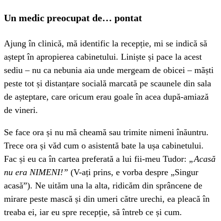
Un medic preocupat de… pontat
Ajung în clinică, mă identific la recepție, mi se indică să
aștept în apropierea cabinetului. Liniște și pace la acest
sediu – nu ca nebunia aia unde mergeam de obicei – măști
peste tot și distanțare socială marcată pe scaunele din sala
de așteptare, care oricum erau goale în acea după-amiază
de vineri.
Se face ora și nu mă cheamă sau trimite nimeni înăuntru.
Trece ora și văd cum o asistentă bate la ușa cabinetului.
Fac și eu ca în cartea preferată a lui fii-meu Tudor:
„Acasă
nu era NIMENI!”
(V-ați prins, e vorba despre „Singur
acasă”). Ne uităm una la alta, ridicăm din sprâncene de
mirare peste mască și din umeri către urechi, ea pleacă în
treaba ei, iar eu spre recepție, să întreb ce și cum.