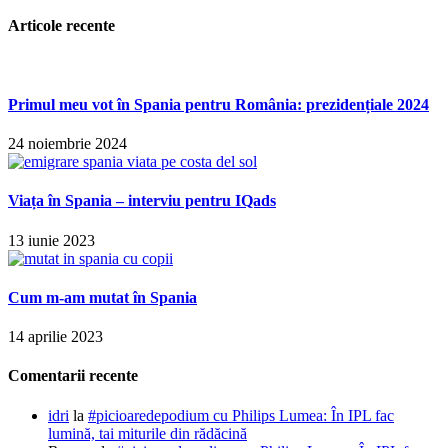
Articole recente
Primul meu vot în Spania pentru România: prezidențiale 2024
24 noiembrie 2024
Viața în Spania – interviu pentru IQads
13 iunie 2023
Cum m-am mutat în Spania
14 aprilie 2023
Comentarii recente
idri
la
#picioaredepodium cu Philips Lumea: În IPL fac
lumină, tai miturile din rădăcină