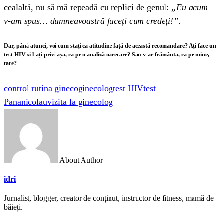
cealaltă, nu să mă repeadă cu replici de genul:
„Eu acum
v-am spus… dumneavoastră faceți cum credeți!”
.
Dar, până atunci, voi cum stați ca atitudine față de această recomandare? Ați face un
test HIV și l-ați privi așa, ca pe o analiză oarecare? Sau v-ar frământa, ca pe mine,
tare?
control rutina gineco
ginecolog
test HIV
test
Pananicolau
vizita la ginecolog
About Author
idri
Jurnalist, blogger, creator de conținut, instructor de fitness, mamă de
băieți.