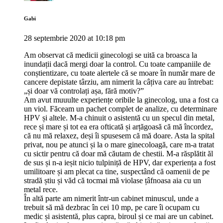
Gabi
28 septembrie 2020 at 10:18 pm
Am observat că medicii ginecologi se uită ca broasca la
inundații dacă mergi doar la control. Cu toate campaniile de
conștientizare, cu toate alertele că se moare în număr mare de
cancere depistate târziu, am nimerit la câțiva care au întrebat:
„și doar vă controlați așa, fără motiv?”
Am avut muuulte experiențe oribile la ginecolog, una a fost ca
un viol. Făceam un pachet complet de analize, cu determinare
HPV și altele. M-a chinuit o asistentă cu un specul din metal,
rece și mare și tot ea era ofticată și arțăgoasă că mă încordez,
că nu mă relaxez, deși îi spusesem că mă doare. Asta la spital
privat, nou pe atunci și la o mare ginecoloagă, care m-a tratat
cu sictir pentru că doar mă căutam de chestii. M-a răsplătit ăl
de sus și n-a ieșit nicio tulpiniță de HPV, dar experiența a fost
umilitoare și am plecat ca tine, suspectând că oamenii de pe
stradă știu și văd că tocmai mă violase țâfnoasa aia cu un
metal rece.
În altă parte am nimerit într-un cabinet minuscul, unde a
trebuit să mă dezbrac în cei 10 mp, pe care îi ocupam cu
medic și asistentă, plus capra, biroul și ce mai are un cabinet.