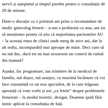
nervii și așteptatul și timpul pierdut pentru o consultație de
20 de minute.
Dintr-o discuție cu o prietenă am prins o recomandare de
medic ginecolog femeie – n-am o problemă cu asta, am zis
să menționez pentru că știu că majoritatea pacientelor AU
– la aceeași rețea de clinici unde merg de zece ani, dar la
alt sediu, incomparabil mai aproape de mine. Deci cum să
nu mă duc, dacă tot nu mai avusesem un control de rutină
din toamnă?
Așadar, fac programare, iau trimitere de la medicul de
familie, mă dușez, mă aranjez, cu maximă încântare că voi
face cunoștință cu un nou specialist, de la care trăgeam
speranță că vom vorbi și noi „ca fetele” despre problemele
femeiești – la modul teoretic, desigur, Doamne ajută fără
nimic aplicat la consultația de față.