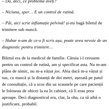
–
Da, deci, ce problemă aveți?
–
Niciuna, sper… E un control de rutină.
–
Păi, aici scrie inflamație pelvină!
și-mi bagă biletul de
trimitere sub mască.
–
Habar n-am de ce-o fi scris așa, poate avea nevoie de un
diagnostic pentru trimitere…
Biletul era de la medicul de familie. Căruia i-l cerusem
pentru un control de rutină, am și specificat asta. Nu m-am
plâns de nimic, nu m-a văzut
jos
. Abia dacă m-a văzut și
sus, cu mască și la distanță de doi metri, așezată pe patul
de consultație, că a scos din uz scaunele pe care pacienții
le foloseau de obicei la ea în cabinet, că îi erau prea
aproape. Deci diagnosticul era, clar, la oha, ca să aibă o
justificare, probabil.