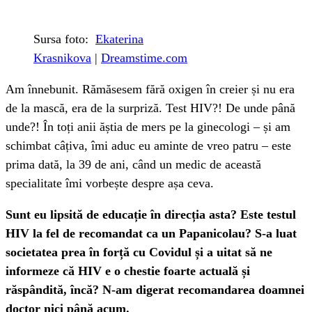
Sursa foto:
Ekaterina
Krasnikova
|
Dreamstime.com
Am înnebunit. Rămăsesem fără oxigen în creier și nu era
de la mască, era de la surpriză. Test HIV?! De unde până
unde?! În toți anii ăștia de mers pe la ginecologi – și am
schimbat câțiva, îmi aduc eu aminte de vreo patru – este
prima dată, la 39 de ani, când un medic de această
specialitate îmi vorbește despre așa ceva.
Sunt eu lipsită de educație în direcția asta? Este testul
HIV la fel de recomandat ca un Papanicolau? S-a luat
societatea prea în forță cu Covidul și a uitat să ne
informeze că HIV e o chestie foarte actuală și
răspândită, încă? N-am digerat recomandarea doamnei
doctor nici până acum.