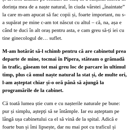
dorința mea de a naște natural, în ciuda vârstei „înaintate”
la care m-am apucat să fac copii și, foarte important, nu s-
a supărat pe mine c-am tot născut cu altul – că, na, așa e
când te duci în alt oraș pentru asta, e cam greu să-ți iei cu
tine ginecologul de… suflet.
M-am hotărât să-l schimb pentru că are cabinetul prea
departe de mine, tocmai în Pipera, stăteam o grămadă
în trafic, găseam tot mai greu loc de parcare în ultimul
timp, plus că omul naște natural la stat și, de multe ori,
l-am așteptat chiar și-o oră până să ajungă la
programările de la cabinet.
Că toată lumea știe cum e cu nașterile naturale pe bune:
pur și simplu, aștepți să se întâmple. Iar eu așteptam pe
lângă ușa cabinetului ca el să vină de la spital. Adică e
foarte bun și îmi lipsește, dar nu mai pot cu traficul și