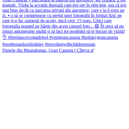
Dunele din Maspalomas, Gran Canaria ℹ️ Câteva sf