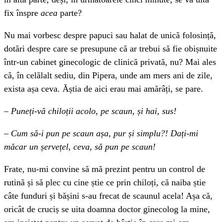
fix înspre
acea
parte?
Nu mai vorbesc despre papuci sau halat de unică folosință,
dotări despre care se presupune că ar trebui să fie obișnuite
într-un cabinet ginecologic de clinică privată, nu? Mai ales
că, în celălalt sediu, din Pipera, unde am mers ani de zile,
exista așa ceva. Ăștia de aici erau mai amărâți, se pare.
–
Puneți-vă chiloții acolo, pe scaun, și hai, sus!
–
Cum să-i pun pe scaun așa, pur și simplu?! Dați-mi
măcar un șervețel, ceva, să pun pe scaun!
Frate, nu-mi convine să mă prezint pentru un control de
rutină și să plec cu cine știe ce prin chiloți, că naiba știe
câte funduri și bășini s-au frecat de scaunul acela! Așa că,
oricât de cruciș se uita doamna doctor ginecolog la mine,