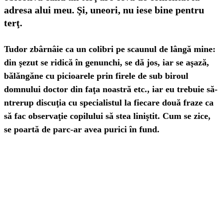
adresa alui meu. Şi, uneori, nu iese bine pentru
terţ.
Tudor zbârnâie ca un colibri pe scaunul de lângă mine:
din şezut se ridică în genunchi, se dă jos, iar se aşază,
bălăngăne cu picioarele prin firele de sub biroul
domnului doctor din faţa noastră etc., iar eu trebuie să-
ntrerup discuţia cu specialistul la fiecare două fraze ca
să fac observaţie copilului să stea liniştit. Cum se zice,
se poartă de parc-ar avea purici în fund.
Adevărul e că, de când ne aşezaserăm la vorbă despre
analizele tocmai făcute şi tratamentul tocmai parcurs,
despre cum se simţea Tudor în ultimul timp şi posibilele
cauze pentru mucii lui destul de prezenţi, copilul nu prea
fusese băgat în seamă, normal că se plictisea…