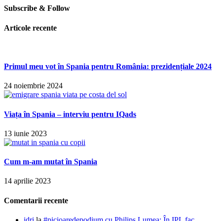
Subscribe & Follow
Articole recente
Primul meu vot în Spania pentru România: prezidențiale 2024
24 noiembrie 2024
Viața în Spania – interviu pentru IQads
13 iunie 2023
Cum m-am mutat în Spania
14 aprilie 2023
Comentarii recente
idri
la
#picioaredepodium cu Philips Lumea: În IPL fac