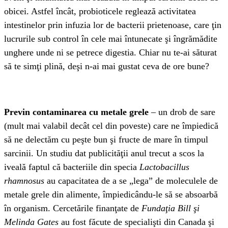
obicei. Astfel încât, probioticele reglează activitatea
intestinelor prin infuzia lor de bacterii prietenoase, care ţin
lucrurile sub control în cele mai întunecate şi îngrămădite
unghere unde ni se petrece digestia. Chiar nu te-ai săturat
să te simţi plină, deşi n-ai mai gustat ceva de ore bune?
Previn contaminarea cu metale grele
– un drob de sare
(mult mai valabil decât cel din poveste) care ne împiedică
să ne delectăm cu peşte bun şi fructe de mare în timpul
sarcinii. Un studiu dat publicităţii anul trecut a scos la
iveală faptul că bacteriile din specia
Lactobacillus
rhamnosus
au capacitatea de a se „lega” de moleculele de
metale grele din alimente, împiedicându-le să se absoarbă
în organism. Cercetările finanţate de
Fundaţia Bill şi
Melinda Gates
au fost făcute de specialişti din Canada şi