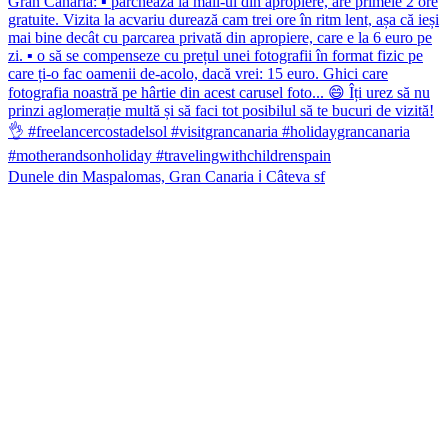
Dunele din Maspalomas, Gran Canaria ℹ️ Câteva sf