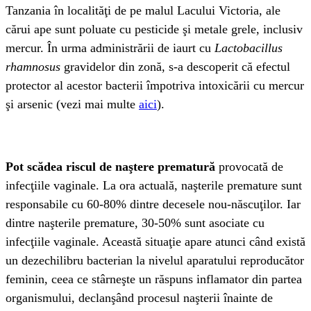
Tanzania în localităţi de pe malul Lacului Victoria, ale
cărui ape sunt poluate cu pesticide şi metale grele, inclusiv
mercur. În urma administrării de iaurt cu
Lactobacillus
rhamnosus
gravidelor din zonă, s-a descoperit că efectul
protector al acestor bacterii împotriva intoxicării cu mercur
şi arsenic (vezi mai multe
aici
).
Pot scădea riscul de naştere prematură
provocată de
infecţiile vaginale. La ora actuală, naşterile premature sunt
responsabile cu 60-80% dintre decesele nou-născuţilor. Iar
dintre naşterile premature, 30-50% sunt asociate cu
infecţiile vaginale. Această situaţie apare atunci când există
un dezechilibru bacterian la nivelul aparatului reproducător
feminin, ceea ce stârneşte un răspuns inflamator din partea
organismului, declanşând procesul naşterii înainte de