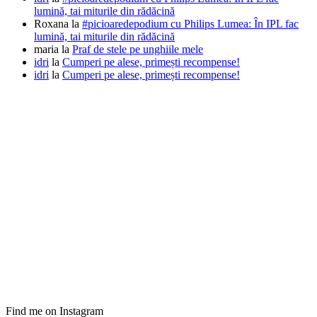
lumină, tai miturile din rădăcină
Roxana
la
#picioaredepodium cu Philips Lumea: În IPL fac
lumină, tai miturile din rădăcină
maria
la
Praf de stele pe unghiile mele
idri
la
Cumperi pe alese, primești recompense!
idri
la
Cumperi pe alese, primești recompense!
Find me on Instagram