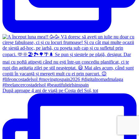
După aproape 4 ani de viață pe Costa del Sol, tot