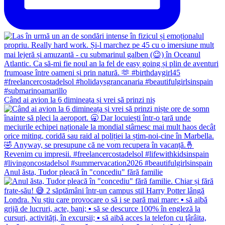
Când ai avion la 6 dimineața și vrei să prinzi niș
Anul ăsta, Tudor pleacă în "concediu" fără familie