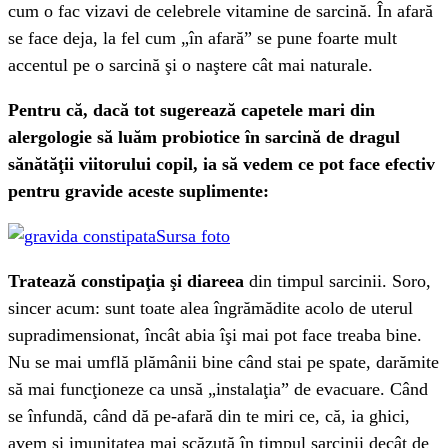
cum o fac vizavi de celebrele vitamine de sarcină. În afară
se face deja, la fel cum „în afară” se pune foarte mult
accentul pe o sarcină şi o naştere cât mai naturale.
Pentru că, dacă tot sugerează capetele mari din
alergologie să luăm probiotice în sarcină de dragul
sănătăţii viitorului copil, ia să vedem ce pot face efectiv
pentru gravide aceste suplimente:
Sursa foto
Tratează constipaţia şi diareea
din timpul sarcinii. Soro,
sincer acum: sunt toate alea îngrămădite acolo de uterul
supradimensionat, încât abia îşi mai pot face treaba bine.
Nu se mai umflă plămânii bine când stai pe spate, darămite
să mai funcţioneze ca unsă „instalaţia” de evacuare. Când
se înfundă, când dă pe-afară din te miri ce, că, ia ghici,
avem şi imunitatea mai scăzută în timpul sarcinii decât de