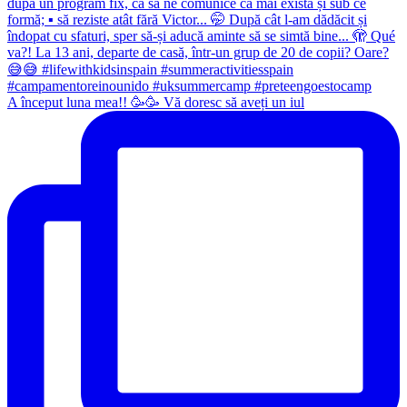
A început luna mea!! 🥳🥳 Vă doresc să aveți un iul