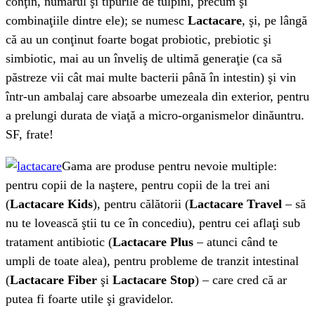
conţin, numărul şi tipurile de tulpini, precum şi
combinaţiile dintre ele); se numesc
Lactacare
, şi, pe lângă
că au un conţinut foarte bogat probiotic, prebiotic şi
simbiotic, mai au un înveliş de ultimă generaţie (ca să
păstreze vii cât mai multe bacterii până în intestin) şi vin
într-un ambalaj care absoarbe umezeala din exterior, pentru
a prelungi durata de viaţă a micro-organismelor dinăuntru.
SF, frate!
Gama are produse pentru nevoie multiple:
pentru copii de la naştere, pentru copii de la trei ani
(
Lactacare Kids
), pentru călătorii (
Lactacare Travel
– să
nu te lovească ştii tu ce în concediu), pentru cei aflaţi sub
tratament antibiotic (
Lactacare Plus
– atunci când te
umpli de toate alea), pentru probleme de tranzit intestinal
(
Lactacare Fiber
şi
Lactacare Stop
) – care cred că ar
putea fi foarte utile şi gravidelor.