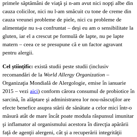
primele săptămâni de viaţă şi n-am avut nici nopţi albe din
cauza colicilor, nici nu l-am smăcuit cu tone de creme din
cauza vreunei probleme de piele, nici cu probleme de
alimentaţie nu s-a confruntat – deşi eu am o sensibilitate la
gluten, iar el a crescut pe formulă de lapte, nu pe lapte
matern – ceea ce se presupune că e un factor agravant
pentru alergii.
Cel ştiinţific:
există studii peste studii (inclusiv
recomandări de la
World Allergy Organization –
Organizaţia Mondială de Alergologie, emise în ianuarie
2015 – vezi
aici
) conform cărora consumul de probiotice în
sarcină, în alăptare şi administrarea lor nou-născuţilor are
efecte benefice asupra stării de sănătate a celor mici într-o
măsură atât de mare încât poate modula răspunsul imunitar
şi inflamator al organismului acestora în direcţia apărării
faţă de agenţii alergeni, cât şi a recuperării integrităţii