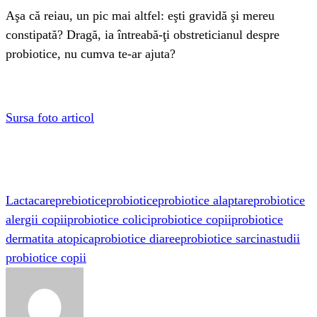
Aşa că reiau, un pic mai altfel: eşti gravidă şi mereu
constipată? Dragă, ia întreabă-ţi obstreticianul despre
probiotice, nu cumva te-ar ajuta?
Sursa foto articol
Lactacare
prebiotice
probiotice
probiotice alaptare
probiotice
alergii copii
probiotice colici
probiotice copii
probiotice
dermatita atopica
probiotice diaree
probiotice sarcina
studii
probiotice copii