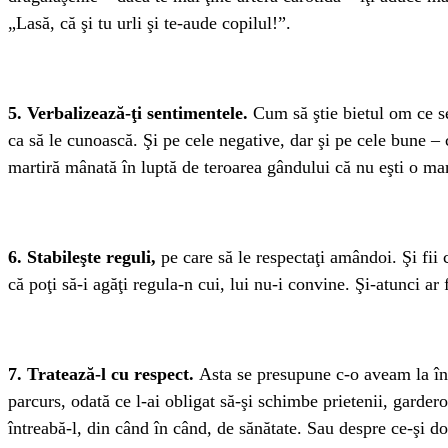
„Lasă, că şi tu urli şi te-aude copilul!”.
5. Verbalizează-ţi sentimentele.
Cum să ştie bietul om ce se
ca să le cunoască. Şi pe cele negative, dar şi pe cele bune – 
martiră mânată în luptă de teroarea gândului că nu eşti o mam
6. Stabileşte reguli,
pe care să le respectaţi amândoi. Şi fii 
că poţi să-i agăţi regula-n cui, lui nu-i convine. Şi-atunci ar 
7. Tratează-l cu respect.
Asta se presupune c-o aveam la înce
parcurs, odată ce l-ai obligat să-şi schimbe prietenii, garderob
întreabă-l, din când în când, de sănătate. Sau despre ce-şi dor