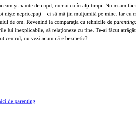
 făceam şi-nainte de copil, numai că în alţi timpi. Nu m-am fă
 nişte nepricepuţi – ci să mă ţin mulţumită pe mine. Iar eu mu
 puiul de om. Revenind la comparaţia cu tehnicile de
parenting
rile lui inexplicabile, să relaţioneze cu tine. Te-ai făcut atrăg
dut centrul, nu vezi acum că e bezmetic?
nici de parenting