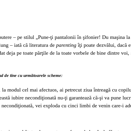
utere – pe stilul „Pune-ţi pantalonii în şifonier! Du maşina la 
lung – iată că literatura de
parenting
îţi poate dezvălui, dacă e
 deja pe toate părţile de la toate vorbele de bine dintre voi, 
orul de tine cu următoarele scheme:
, la modul cel mai afectuos, ai petrecut ziua întreagă cu copil
eastă iubire necondiţionată nu-ţi garantează că-şi va pune lucr
 necondiţionată, vei exploda cu cinci limbi de venin care-i ad