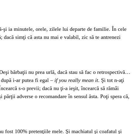
-şi ia minutele, orele, zilele lui departe de familie. În cele
 dacă simţi că asta nu mai e valabil, zic să te antrenezi
. Deşi bărbaţii nu prea urlă, dacă stau să fac o retrospectivă…
 după i-ar putea fi egal –
if you really mean it
. Şi tot n-aţi
ncearcă s-o previi; dacă nu ţi-a ieşit, încearcă să rămâi
 şi părţii adverse o recomandare în sensul ăsta. Poţi spera că,
 au fost 100% pretenţiile mele. Şi machiatul şi coafatul şi