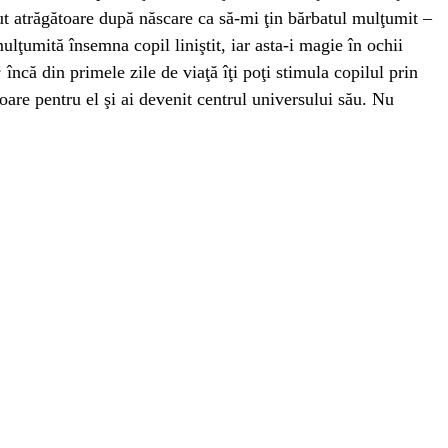
cut atrăgătoare după născare ca să-mi ţin bărbatul mulţumit –
lţumită însemna copil liniştit, iar asta-i magie în ochii
:
încă din primele zile de viaţă îţi poţi stimula copilul prin
ătoare pentru el şi ai devenit centrul universului său. Nu