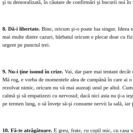
şi tu demoralizată, în căutare de confirmări şi bucurii noi în 
8. Dă-i libertate.
Bine, oricum şi-o poate lua singur. Ideea e 
mai multe dintre cazuri, bărbatul oricum e plecat doar cu fizi
urgent pe punctul trei.
9. Nu-i ţine isonul în crize.
Vai, dar pare mai tentant decât 
Mă rog, e vorba de momentele alea de cumpănă în care ai o sat
rezolvat nimic, oricum nu vă mai auzeaţi unul pe altul. Cum
calmă şi să empatizezi cu nervosul; dacă nici asta nu ţi-a ieşi
pe termen lung, o să înveţe să-şi consume nervii la sală, iar ţ
10. Fă-te atrăgătoare.
E greu, frate, cu copil mic, cu casa v