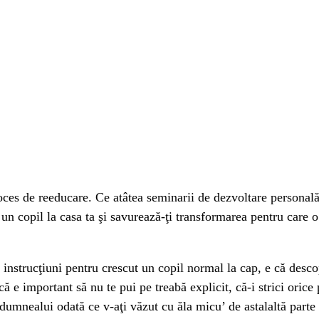
ces de reeducare. Ce atâtea seminarii de dezvoltare personală, 
e un copil la casa ta şi savurează-ţi transformarea pentru care o
t instrucţiuni pentru crescut un copil normal la cap, e că desc
dică e important să nu te pui pe treabă explicit, că-i strici ori
dumnealui odată ce v-aţi văzut cu ăla micu’ de astalaltă parte 