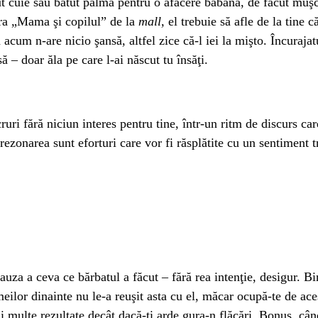
t cuie sau bătut palma pentru o afacere babană, de făcut muşc
era „Mama şi copilul” de la
mall,
el trebuie să afle de la tine c
ă acum n-are nicio şansă, altfel zice că-l iei la mişto. Încuraj
ă – doar ăla pe care l-ai născut tu însăţi.
ri fără niciun interes pentru tine, într-un ritm de discurs care
rezonarea sunt eforturi care vor fi răsplătite cu un sentiment t
uza a ceva ce bărbatul a făcut – fără rea intenţie, desigur. Bine
meilor dinainte nu le-a reuşit asta cu el, măcar ocupă-te de ac
ai multe rezultate decât dacă-ţi arde gura-n flăcări. Bonus, câ