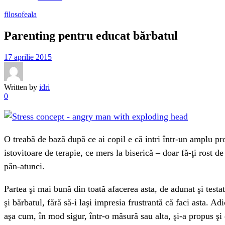
filosofeala
Parenting pentru educat bărbatul
17 aprilie 2015
Written by
idri
0
O treabă de bază după ce ai copil e că intri într-un amplu pro
istovitoare de terapie, ce mers la biserică – doar fă-ţi rost d
pân-atunci.
Partea şi mai bună din toată afacerea asta, de adunat şi testa
şi bărbatul, fără să-i laşi impresia frustrantă că faci asta. A
aşa cum, în mod sigur, într-o măsură sau alta, şi-a propus şi 