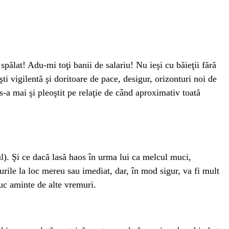
spălat! Adu-mi toţi banii de salariu! Nu ieşi cu băieţii fără
şti vigilentă şi doritoare de pace, desigur, orizonturi noi de
s-a mai şi pleoştit pe relaţie de când aproximativ toată
ul). Şi ce dacă lasă haos în urma lui ca melcul muci,
urile la loc mereu sau imediat, dar, în mod sigur, va fi mult
uc aminte de alte vremuri.