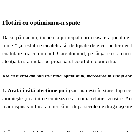
Flotări cu optimismu-n spate
Dacă, pân-acum, tactica ta principală prin casă era jocul de p
mine!” şi restul de cicăleli atât de lipsite de efect pe termen 
coabitare roz cu domnul. Care domnul, pe lângă că s-a corodat
atenţia ta s-a mutat pe proaspătul copil din domiciliu.
Aşa că merită din plin să-i ridici optimismul, încrederea în sine şi d
1. Arată-i câtă afecţiune poţi
(sau mai eşti în stare după ce
aminteşte-ţi că tot ce contează e armonia relaţiei voastre. Ac
mai dispus s-o facă atunci când, după secole de drăgălăşenie