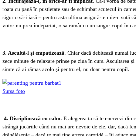
2. Încurajează-l, în orice-ar fi implicat.
Că-i vorba de bătu
roata cu pană în pustietate sau de schimbat scutecul în cam
sigur o să-i iasă – pentru asta ultima asigură-te mie-n sută c
viitor nu prea îndepărtat, o să rămâi cu un singur copil în cas
3. Ascultă-l şi empatizează.
Chiar dacă debitează numai lucru
zece minute de relaxare prinse pe ziua în curs. Ascultarea şi 
simte că ai rămas acolo şi pentru el, nu doar pentru copil.
Sursa foto
4.
Disciplinează cu calm.
E alegerea ta să te enervezi din ca
strângă jucăriile când nu mai are nevoie de ele, dar, dacă fe
drăgălăşenie – dacă te mai ţine artera carotidă – îţi aduce m