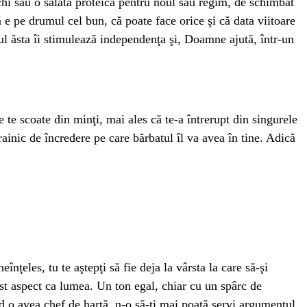
hi sau o salată proteică pentru noul său regim, de schimbat
ă e pe drumul cel bun, că poate face orice şi că data viitoare
atul ăsta îi stimulează independenţa şi, Doamne ajută, într-un
 te scoate din minţi, mai ales că te-a întrerupt din singurele
rainic de încredere pe care bărbatul îl va avea în tine. Adică
înţeles, tu te aştepţi să fie deja la vârsta la care să-şi
est aspect ca lumea. Un ton egal, chiar cu un spârc de
nd o avea chef de harţă, n-o să-ţi mai poată servi argumentul