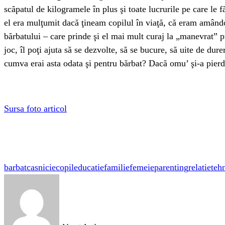
scăpatul de kilogramele în plus şi toate lucrurile pe care le
el era mulţumit dacă ţineam copilul în viaţă, că eram amândoi
bărbatului – care prinde şi el mai mult curaj la „manevrat”
joc, îl poţi ajuta să se dezvolte, să se bucure, să uite de dure
cumva erai asta odata şi pentru bărbat? Dacă omu’ şi-a pier
Sursa foto articol
barbat
casnicie
copil
educatie
familie
femeie
parenting
relatie
teh