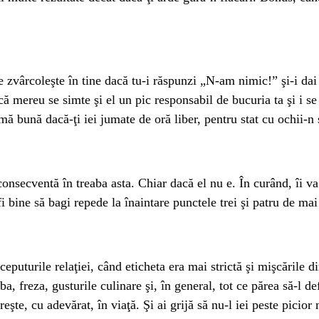
 zvârcoleşte în tine dacă tu-i răspunzi „N-am nimic!” şi-i dai c
că mereu se simte şi el un pic responsabil de bucuria ta şi i s
ă bună dacă-ţi iei jumate de oră liber, pentru stat cu ochii-n
consecventă în treaba asta. Chiar dacă el nu e. În curând, îi va
fi bine să bagi repede la înaintare punctele trei şi patru de mai
puturile relaţiei, când eticheta era mai strictă şi mişcările di
a, freza, gusturile culinare şi, în general, tot ce părea să-l de
eşte, cu adevărat, în viaţă. Şi ai grijă să nu-l iei peste picior