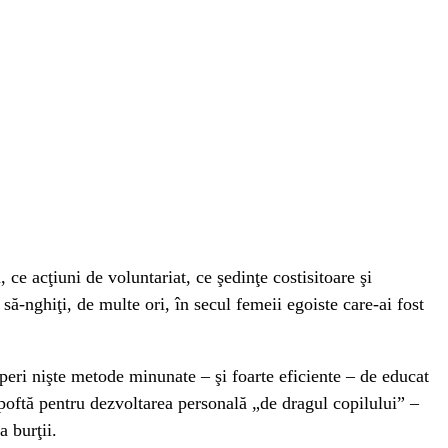
ce acţiuni de voluntariat, ce şedinţe costisitoare şi
 să-nghiţi, de multe ori, în secul femeii egoiste care-ai fost
operi nişte metode minunate – şi foarte eficiente – de educat
ce poftă pentru dezvoltarea personală „de dragul copilului” –
a burţii.