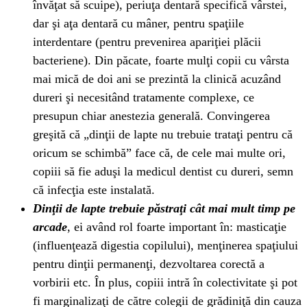
învăţat să scuipe), periuţa dentară specifică vârstei,
dar şi aţa dentară cu mâner, pentru spaţiile
interdentare (pentru prevenirea apariţiei plăcii
bacteriene). Din păcate, foarte mulţi copii cu vârsta
mai mică de doi ani se prezintă la clinică acuzând
dureri şi necesitând tratamente complexe, ce
presupun chiar anestezia generală. Convingerea
greşită că „dinţii de lapte nu trebuie trataţi pentru că
oricum se schimbă” face că, de cele mai multe ori,
copiii să fie aduşi la medicul dentist cu dureri, semn
că infecţia este instalată.
Dinţii de lapte trebuie păstraţi cât mai mult timp pe
arcade
, ei având rol foarte important în: masticaţie
(influenţează digestia copilului), menţinerea spaţiului
pentru dinţii permanenţi, dezvoltarea corectă a
vorbirii etc. În plus, copiii intră în colectivitate şi pot
fi marginalizaţi de către colegii de grădiniţă din cauza