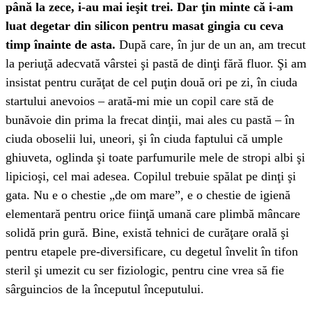
până la zece, i-au mai ieşit trei. Dar ţin minte că i-am
luat degetar din silicon pentru masat gingia cu ceva
timp înainte de asta.
După care, în jur de un an, am trecut
la periuţă adecvată vârstei şi pastă de dinţi fără fluor. Şi am
insistat pentru curăţat de cel puţin două ori pe zi, în ciuda
startului anevoios – arată-mi mie un copil care stă de
bunăvoie din prima la frecat dinţii, mai ales cu pastă – în
ciuda oboselii lui, uneori, şi în ciuda faptului că umple
ghiuveta, oglinda şi toate parfumurile mele de stropi albi şi
lipicioşi, cel mai adesea. Copilul trebuie spălat pe dinţi şi
gata. Nu e o chestie „de om mare”, e o chestie de igienă
elementară pentru orice fiinţă umană care plimbă mâncare
solidă prin gură. Bine, există tehnici de curăţare orală şi
pentru etapele pre-diversificare, cu degetul învelit în tifon
steril şi umezit cu ser fiziologic, pentru cine vrea să fie
sârguincios de la începutul începutului.