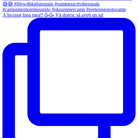
A început luna mea!! 🥳🥳 Vă doresc să aveți un iul