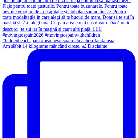
Am slăbit 14 kilograme mâncând cireșe. 🍒 Disclaime