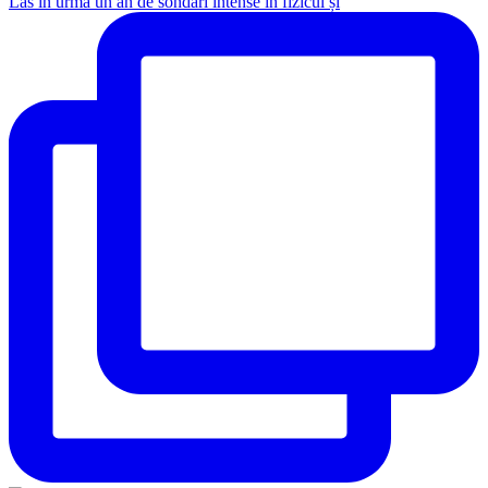
Las în urmă un an de sondări intense în fizicul și