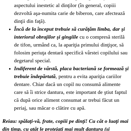
aspectului inestetic al dinţilor (în general, copiii
dezvoltă aşa-numita carie de biberon, care afectează
dinţii din faţă).
Încă de la început trebuie să curăţăm limba, dar şi
interiorul obrajilor şi gingiile
cu o compresă sterilă
de tifon, urmând ca, la apariţia primului dinţişor, să
folosim periuţa dentară specifică vârstei copilului sau
degetarul special.
Indiferent de vârstă, placa bacteriană se formează şi
trebuie îndepărtată
, pentru a evita apariţia cariilor
dentare. Chiar dacă un copil nu consumă alimente
care să îi strice dantura, este important de ştiut faptul
că după orice aliment consumat ar trebui făcut un
periaj, sau măcar o clătire cu apă.
Reiau: spălaţi-vă, frate, copiii pe dinţi! Cu cât o luaţi mai
din timp, cu atât le protejaţi mai mult dantura (şi