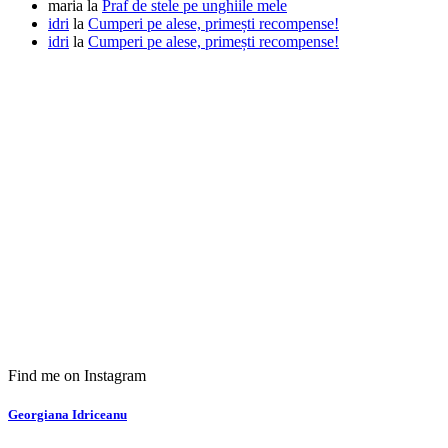
maria
la
Praf de stele pe unghiile mele
idri
la
Cumperi pe alese, primești recompense!
idri
la
Cumperi pe alese, primești recompense!
Find me on Instagram
Georgiana Idriceanu