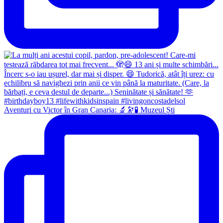
Aventuri cu Victor în Gran Canaria: 🔬🔭🧪 Muzeul Ști