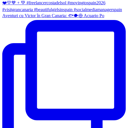
Aventuri cu Victor în Gran Canaria: 🐟🐡🍥 Acuario Po