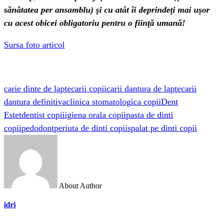
sănătatea per ansamblu) şi cu atât îi deprindeţi mai uşor
cu acest obicei obligatoriu pentru o fiinţă umană!
Sursa foto articol
carie dinte de lapte
carii copii
carii dantura de lapte
carii
dantura definitiva
clinica stomatologica copii
Dent
Estet
dentist copii
igiena orala copii
pasta de dinti
copii
pedodont
periuta de dinti copii
spalat pe dinti copii
About Author
idri