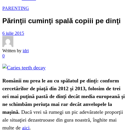
PARENTING
Părinţii cuminţi spală copiii pe dinţi
6 iulie 2015
Written by
idri
0
Românii nu prea le au cu spălatul pe dinţi: conform
cercetărilor de piaţă din 2012 şi 2013, folosim de trei
ori mai puţină pastă de dinţi decât media europeană şi
ne schimbăm periuţa mai rar decât anvelopele la
maşină.
Dacă vrei să rumegi un pic adevăratele proporţii
ale situaţiei dezastruoase din gura noastră, înghite mai
multe de
aici
.