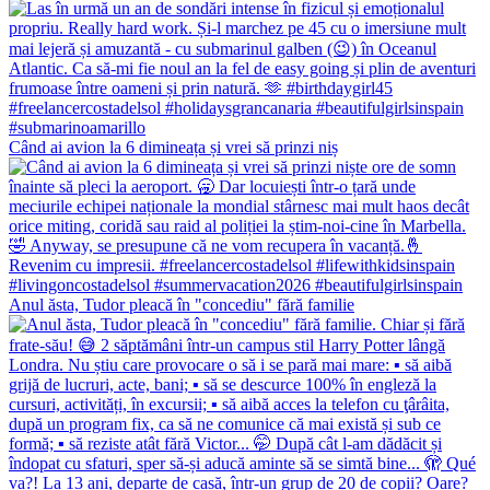
Când ai avion la 6 dimineața și vrei să prinzi niș
Anul ăsta, Tudor pleacă în "concediu" fără familie