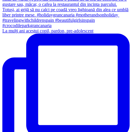
La mulți ani acestui copil, pardon, pre-adolescent