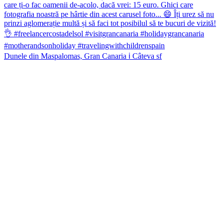
Dunele din Maspalomas, Gran Canaria ℹ️ Câteva sf