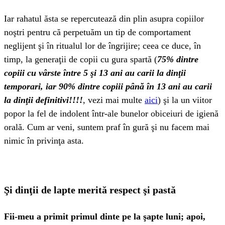
Iar rahatul ăsta se repercutează din plin asupra copiilor
noştri pentru că perpetuăm un tip de comportament
neglijent şi în ritualul lor de îngrijire; ceea ce duce, în
timp, la generaţii de copii cu gura spartă (
75% dintre
copiii cu vârste între 5 şi 13 ani au carii la dinţii
temporari, iar 90% dintre copiii până în 13 ani au carii
la dinţii definitivi!!!!
, vezi mai multe
aici
) şi la un viitor
popor la fel de indolent într-ale bunelor obiceiuri de igienă
orală. Cum ar veni, suntem praf în gură şi nu facem mai
nimic în privinţa asta.
Şi dinţii de lapte merită respect şi pastă
Fii-meu a primit primul dinte pe la şapte luni; apoi,