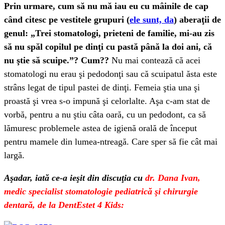
Prin urmare, cum să nu mă iau eu cu mâinile de cap
când citesc pe vestitele grupuri (
ele sunt, da
) aberaţii de
genul: „Trei stomatologi, prieteni de familie, mi-au zis
să nu spăl copilul pe dinţi cu pastă până la doi ani, că
nu ştie să scuipe.”? Cum??
Nu mai contează că acei
stomatologi nu erau şi pedodonţi sau că scuipatul ăsta este
strâns legat de tipul pastei de dinţi. Femeia ştia una şi
proastă şi vrea s-o impună şi celorlalte. Aşa c-am stat de
vorbă, pentru a nu ştiu câta oară, cu un pedodont, ca să
lămuresc problemele astea de igienă orală de început
pentru mamele din lumea-ntreagă. Care sper să fie cât mai
largă.
Aşadar, iată ce-a ieşit din discuţia cu
dr. Dana Ivan,
medic specialist stomatologie pediatrică şi chirurgie
dentară, de la DentEstet 4 Kids: