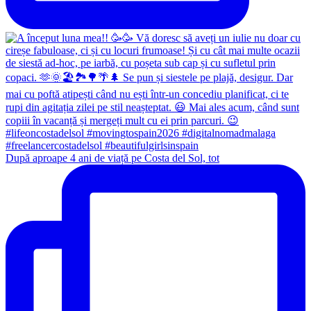
După aproape 4 ani de viață pe Costa del Sol, tot