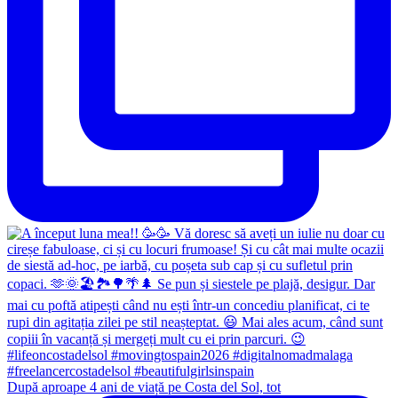
După aproape 4 ani de viață pe Costa del Sol, tot