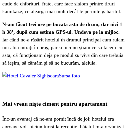
cutie de chibrituri, frate, care face slalom printre tiruri
kamikaze, ce aleargă mai mult decât le permite gabaritul.
N-am făcut trei ore pe bucata asta de drum, dar nici 1
h 38’, după cum estima GPS-ul. Undeva pe la mijloc.
Iar când ne-a răsărit hotelul în drumul principal cum rulam
noi abia intraţi în oraş, parcă nici nu ştiam ce să facem cu
asta, că funcţionam deja pe modul
survive
din care trebuia
să ieşim, să cântăm şi să ne bucurăm, aleluia.
Sursa foto
Mai vreau nişte ciment pentru apartament
Înc-un avantaj că ne-am pornit încă de joi: hotelul era
aproape gol, niciun turist la recepţie, băiatul m-a organizat