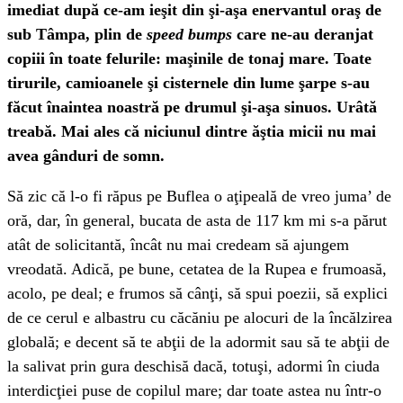
imediat după ce-am ieşit din şi-aşa enervantul oraş de
sub Tâmpa, plin de
speed bumps
care ne-au deranjat
copiii în toate felurile: maşinile de tonaj mare. Toate
tirurile, camioanele şi cisternele din lume şarpe s-au
făcut înaintea noastră pe drumul şi-aşa sinuos. Urâtă
treabă. Mai ales că niciunul dintre ăştia micii nu mai
avea gânduri de somn.
Să zic că l-o fi răpus pe Buflea o aţipeală de vreo juma’ de
oră, dar, în general, bucata de asta de 117 km mi s-a părut
atât de solicitantă, încât nu mai credeam să ajungem
vreodată. Adică, pe bune, cetatea de la Rupea e frumoasă,
acolo, pe deal; e frumos să cânţi, să spui poezii, să explici
de ce cerul e albastru cu căcăniu pe alocuri de la încălzirea
globală; e decent să te abţii de la adormit sau să te abţii de
la salivat prin gura deschisă dacă, totuşi, adormi în ciuda
interdicţiei puse de copilul mare; dar toate astea nu într-o