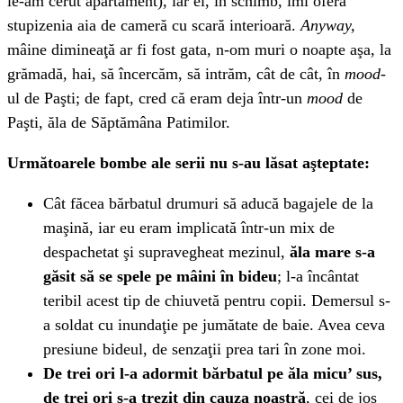
le-am cerut apartament), iar ei, în schimb, îmi oferă
stupizenia aia de cameră cu scară interioară.
Anyway,
mâine dimineaţă ar fi fost gata, n-om muri o noapte aşa, la
grămadă, hai, să încercăm, să intrăm, cât de cât, în
mood
-
ul de Paşti; de fapt, cred că eram deja într-un
mood
de
Paşti, ăla de Săptămâna Patimilor.
Următoarele bombe ale serii nu s-au lăsat aşteptate:
Cât făcea bărbatul drumuri să aducă bagajele de la
maşină, iar eu eram implicată într-un mix de
despachetat şi supravegheat mezinul,
ăla mare s-a
găsit să se spele pe mâini în bideu
; l-a încântat
teribil acest tip de chiuvetă pentru copii. Demersul s-
a soldat cu inundaţie pe jumătate de baie. Avea ceva
presiune bideul, de senzaţii prea tari în zone moi.
De trei ori l-a adormit bărbatul pe ăla micu’ sus,
de trei ori s-a trezit din cauza noastră
, cei de jos