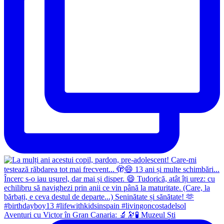
Aventuri cu Victor în Gran Canaria: 🔬🔭🧪 Muzeul Ști