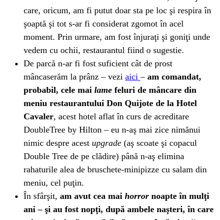
care, oricum, am fi putut doar sta pe loc şi respira în
şoaptă şi tot s-ar fi considerat zgomot în acel
moment. Prin urmare, am fost înjuraţi şi goniţi unde
vedem cu ochii, restaurantul fiind o sugestie.
De parcă n-ar fi fost suficient cât de prost
mâncaserăm la prânz – vezi
aici
–
am comandat,
probabil, cele mai
lame
feluri de mâncare din
meniu restaurantului Don Quijote de la Hotel
Cavaler
, acest hotel aflat în curs de acreditare
DoubleTree by Hilton – eu n-aş mai zice nimănui
nimic despre acest
upgrade
(aş scoate şi copacul
Double Tree de pe clădire) până n-aş elimina
rahaturile alea de bruschete-minipizze cu salam din
meniu, cel puţin.
În sfârşit,
am avut cea mai
horror
noapte în mulţi
ani – şi au fost nopţi, după ambele naşteri, în care