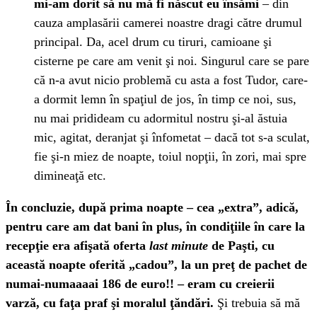
mi-am dorit să nu mă fi născut eu însămi
– din
cauza amplasării camerei noastre dragi către drumul
principal. Da, acel drum cu tiruri, camioane şi
cisterne pe care am venit şi noi. Singurul care se pare
că n-a avut nicio problemă cu asta a fost Tudor, care-
a dormit lemn în spaţiul de jos, în timp ce noi, sus,
nu mai pridideam cu adormitul nostru şi-al ăstuia
mic, agitat, deranjat şi înfometat – dacă tot s-a sculat,
fie şi-n miez de noapte, toiul nopţii, în zori, mai spre
dimineaţă etc.
În concluzie, după prima noapte – cea „extra”, adică,
pentru care am dat bani în plus, în condiţiile în care la
recepţie era afişată oferta
last minute
de Paşti, cu
această noapte oferită „cadou”, la un preţ de pachet de
numai-numaaaai 186 de euro!! – eram cu creierii
varză, cu faţa praf şi moralul ţăndări.
Şi trebuia să mă