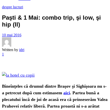
despre lucruri
Paşti & 1 Mai: combo trip, şi low, şi
hip (II)
10 mai 2016
Written by
idri
1
Bineînţeles că drumul dintre Braşov şi Sighişoara nu s-
a petrecut după cum estimasem
aici
. Partea bună a
plecatului încă de joi de acasă era că prinseserăm Valea
Prahovei relativ liberă. Partea proastă ni s-a arătat