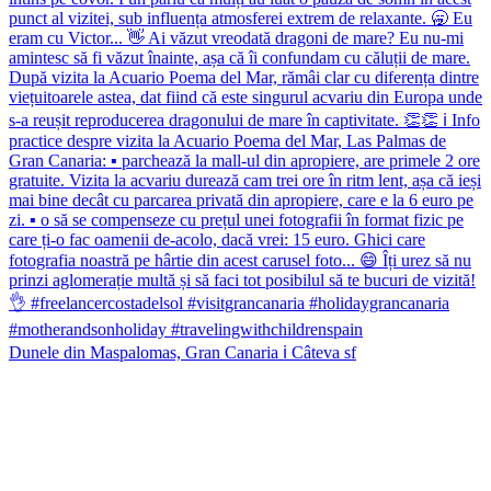
Dunele din Maspalomas, Gran Canaria ℹ️ Câteva sf