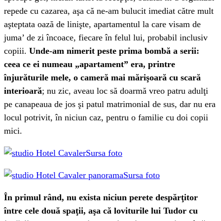
repede cu cazarea, aşa că ne-am bulucit imediat către mult
aşteptata oază de linişte, apartamentul la care visam de
juma’ de zi încoace, fiecare în felul lui, probabil inclusiv
copiii.
Unde-am nimerit peste prima bombă a serii:
ceea ce ei numeau „apartament” era, printre
înjurăturile mele, o cameră mai mărişoară cu scară
interioară
; nu zic, aveau loc să doarmă vreo patru adulţi
pe canapeaua de jos şi patul matrimonial de sus, dar nu era
locul potrivit, în niciun caz, pentru o familie cu doi copii
mici.
Sursa foto
Sursa foto
În primul rând, nu exista niciun perete despărţitor
între cele două spaţii, aşa că loviturile lui Tudor cu