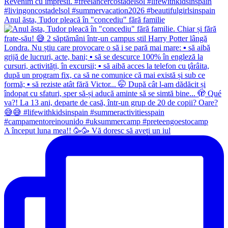
Anul ăsta, Tudor pleacă în "concediu" fără familie
A început luna mea!! 🥳🥳 Vă doresc să aveți un iul