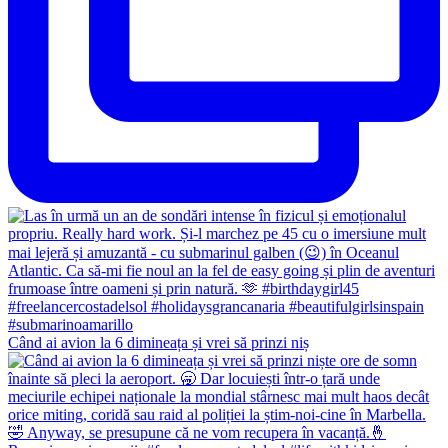
Când ai avion la 6 dimineața și vrei să prinzi niș