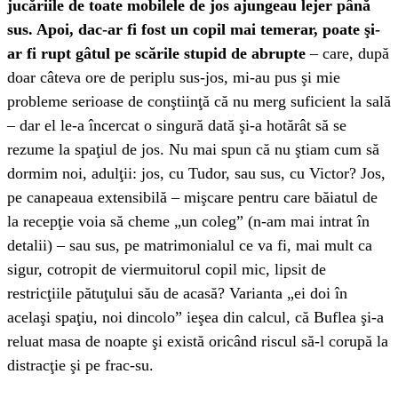
jucăriile de toate mobilele de jos ajungeau lejer până
sus. Apoi, dac-ar fi fost un copil mai temerar, poate şi-
ar fi rupt gâtul pe scările stupid de abrupte
– care, după
doar câteva ore de periplu sus-jos, mi-au pus şi mie
probleme serioase de conştiinţă că nu merg suficient la sală
– dar el le-a încercat o singură dată şi-a hotărât să se
rezume la spaţiul de jos. Nu mai spun că nu ştiam cum să
dormim noi, adulţii: jos, cu Tudor, sau sus, cu Victor? Jos,
pe canapeaua extensibilă – mişcare pentru care băiatul de
la recepţie voia să cheme „un coleg” (n-am mai intrat în
detalii) – sau sus, pe matrimonialul ce va fi, mai mult ca
sigur, cotropit de viermuitorul copil mic, lipsit de
restricţiile pătuţului său de acasă? Varianta „ei doi în
acelaşi spaţiu, noi dincolo” ieşea din calcul, că Buflea şi-a
reluat masa de noapte şi există oricând riscul să-l corupă la
distracţie şi pe frac-su.