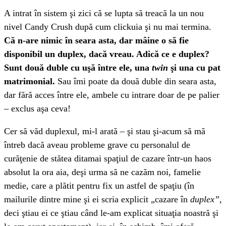
A intrat în sistem şi zici că se lupta să treacă la un nou
nivel Candy Crush după cum clickuia şi nu mai termina.
Că n-are nimic în seara asta, dar mâine o să fie
disponibil un duplex, dacă vreau. Adică ce e duplex?
Sunt două duble cu uşă între ele, una
twin
şi una cu pat
matrimonial.
Sau îmi poate da două duble din seara asta,
dar fără acces între ele, ambele cu intrare doar de pe palier
– exclus aşa ceva!
Cer să văd duplexul, mi-l arată – şi stau şi-acum să mă
întreb dacă aveau probleme grave cu personalul de
curăţenie de stătea ditamai spaţiul de cazare într-un haos
absolut la ora aia, deşi urma să ne cazăm noi, famelie
medie, care a plătit pentru fix un astfel de spaţiu (în
mailurile dintre mine şi ei scria explicit „cazare în
duplex”
,
deci ştiau ei ce ştiau când le-am explicat situaţia noastră şi