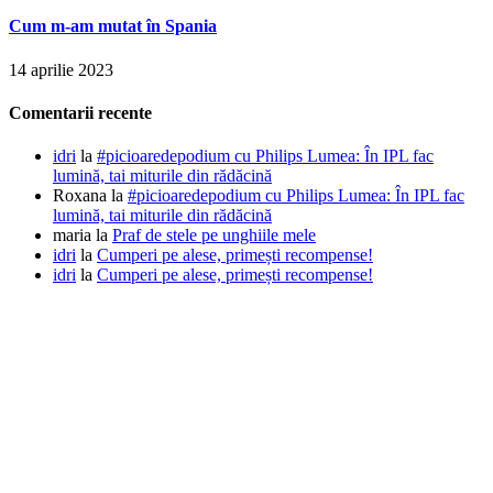
Cum m-am mutat în Spania
14 aprilie 2023
Comentarii recente
idri
la
#picioaredepodium cu Philips Lumea: În IPL fac
lumină, tai miturile din rădăcină
Roxana
la
#picioaredepodium cu Philips Lumea: În IPL fac
lumină, tai miturile din rădăcină
maria
la
Praf de stele pe unghiile mele
idri
la
Cumperi pe alese, primești recompense!
idri
la
Cumperi pe alese, primești recompense!