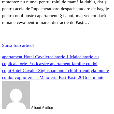
remontez nu numai pentru rolul de mamă la dublu, dar şi
pentru acela de împachetatoare-despachetatoare de bagaje
pentru noul nostru apartament. Şi-apoi, mai vedem dacă
rămâne ceva pentru marea distracţie de Paşti…
Sursa foto articol
apartament Hotel Cavaler
calatorie 1 Mai
calatorie cu
copii
calatorie Pasti
cazare apartament familie cu doi
copii
Hotel Cavaler Sighisoara
hotel child friendly
la munte
cu doi copii
oferta 1 Mai
oferta Pasti
Pasti 2016 la munte
About Author