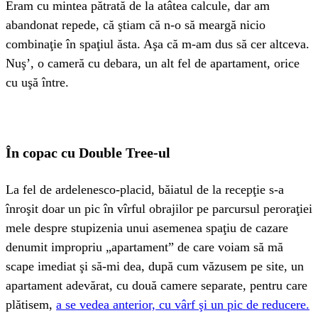
Eram cu mintea pătrată de la atâtea calcule, dar am
abandonat repede, că ştiam că n-o să meargă nicio
combinaţie în spaţiul ăsta. Aşa că m-am dus să cer altceva.
Nuş’, o cameră cu debara, un alt fel de apartament, orice
cu uşă între.
În copac cu Double Tree-ul
La fel de ardelenesco-placid, băiatul de la recepţie s-a
înroşit doar un pic în vîrful obrajilor pe parcursul peroraţiei
mele despre stupizenia unui asemenea spaţiu de cazare
denumit impropriu „apartament” de care voiam să mă
scape imediat şi să-mi dea, după cum văzusem pe site, un
apartament adevărat, cu două camere separate, pentru care
plătisem,
a se vedea anterior, cu vârf şi un pic de reducere.