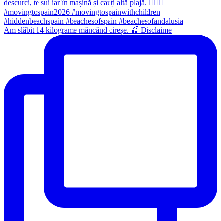
Am slăbit 14 kilograme mâncând cireșe. 🍒 Disclaime