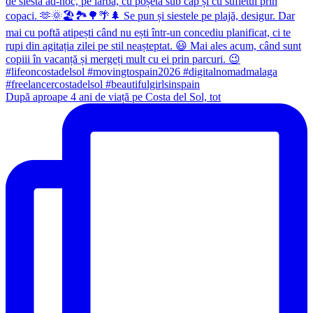
După aproape 4 ani de viață pe Costa del Sol, tot