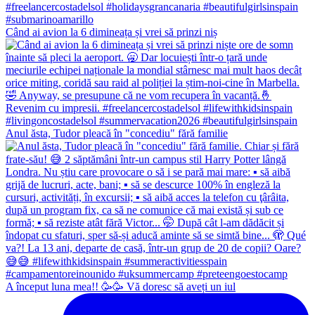
Când ai avion la 6 dimineața și vrei să prinzi niș
Anul ăsta, Tudor pleacă în "concediu" fără familie
A început luna mea!! 🥳🥳 Vă doresc să aveți un iul