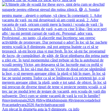
Am plecat în drumeția asta la 9 dimineața, cu info