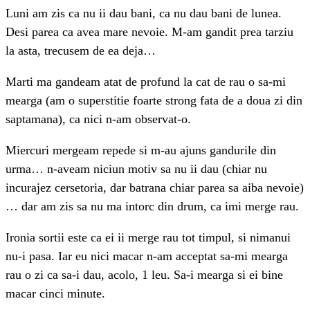
Luni am zis ca nu ii dau bani, ca nu dau bani de lunea.
Desi parea ca avea mare nevoie. M-am gandit prea tarziu
la asta, trecusem de ea deja…
Marti ma gandeam atat de profund la cat de rau o sa-mi
mearga (am o superstitie foarte strong fata de a doua zi din
saptamana), ca nici n-am observat-o.
Miercuri mergeam repede si m-au ajuns gandurile din
urma… n-aveam niciun motiv sa nu ii dau (chiar nu
incurajez cersetoria, dar batrana chiar parea sa aiba nevoie)
… dar am zis sa nu ma intorc din drum, ca imi merge rau.
Ironia sortii este ca ei ii merge rau tot timpul, si nimanui
nu-i pasa. Iar eu nici macar n-am acceptat sa-mi mearga
rau o zi ca sa-i dau, acolo, 1 leu. Sa-i mearga si ei bine
macar cinci minute.