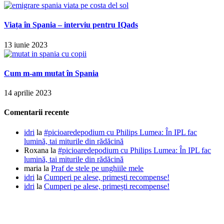
Viața în Spania – interviu pentru IQads
13 iunie 2023
Cum m-am mutat în Spania
14 aprilie 2023
Comentarii recente
idri
la
#picioaredepodium cu Philips Lumea: În IPL fac
lumină, tai miturile din rădăcină
Roxana
la
#picioaredepodium cu Philips Lumea: În IPL fac
lumină, tai miturile din rădăcină
maria
la
Praf de stele pe unghiile mele
idri
la
Cumperi pe alese, primești recompense!
idri
la
Cumperi pe alese, primești recompense!