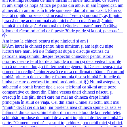
Am intrat la chinezi pentru niște nimicuri și am i