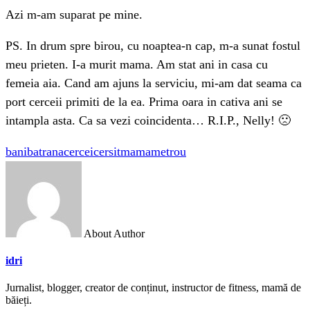
Azi m-am suparat pe mine.
PS. In drum spre birou, cu noaptea-n cap, m-a sunat fostul
meu prieten. I-a murit mama. Am stat ani in casa cu
femeia aia. Cand am ajuns la serviciu, mi-am dat seama ca
port cerceii primiti de la ea. Prima oara in cativa ani se
intampla asta. Ca sa vezi coincidenta… R.I.P., Nelly! 🙁
bani
batrana
cercei
cersit
mama
metrou
About Author
idri
Jurnalist, blogger, creator de conținut, instructor de fitness, mamă de
băieți.