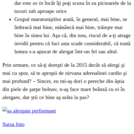
dar este
so in
încât îţi poţi scuza în ea picioarele de la
tocuri sub aproape orice
Grupul maratoniştilor arată, în general, mai bine, se
îmbracă mai bine, mănâncă mai bine, trăieşte mai
bine în sinea lui. Aşa că, din nou, riscul de a-ţi atrage
invidii pentru că faci asta scade considerabil, că toată
lumea s-a apucat de alergat într-un fel sau altul.
Prin urmare, ce să-ţi doreşti de la 2015 decât să alergi şi
mai cu spor, să te apropii de nirvana adrenalinei cardio şi
mai profund? – Sincer, eu mi-aş dori o pereche din ăştia
din piele de şarpe bolnav, n-aş face mare brânză cu ei în
alergare, dar ştii ce bine aş arăta la pas?
Sursa foto