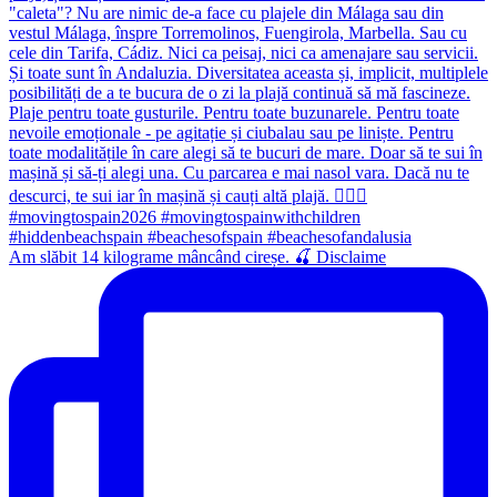
Am slăbit 14 kilograme mâncând cireșe. 🍒 Disclaime