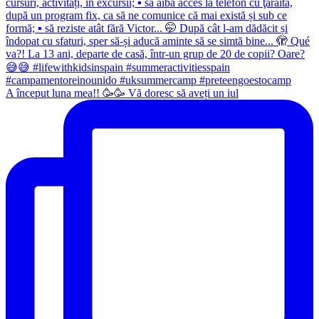
A început luna mea!! 🥳🥳 Vă doresc să aveți un iul