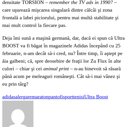
densitate TORSION –
remember the TV ads in 1990? –
care uşurează mişcarea singulară dintre călcâi şi zona
frontală a labei piciorului, pentru mai multă stabilitate şi
mai mult control la fiecare pas.
Deja îmi sună a maşină germană, dar, dacă ei spun că Ultra
BOOST va fi băgat în magazinele Adidas începând cu 25
februarie, n-am decât să-i cred, nu? Între timp, îi aştept pe
ăia galbeni; că, spre deosebire de fraţii lor Zu Flux în alte
culori – chiar şi cei
animal print –
n-au binevoit să răsară
până acum pe meleaguri româneşti. Cât să-i mai vânez şi
eu prin târg?
adidas
alergare
maraton
pantofi
sport
tenisi
Ultra Boost