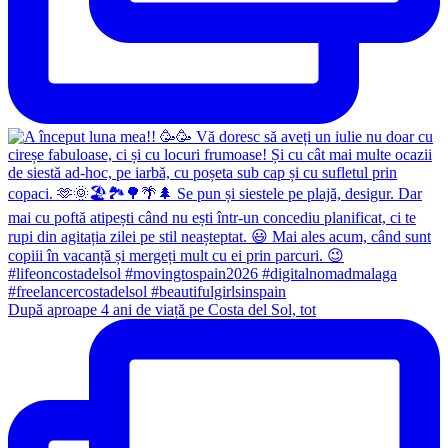
După aproape 4 ani de viață pe Costa del Sol, tot