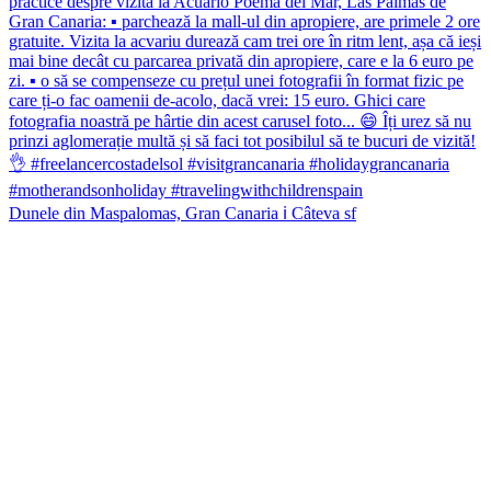
Dunele din Maspalomas, Gran Canaria ℹ️ Câteva sf