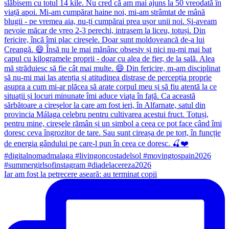
Iar am fost la petrecere aseară: au terminat copii