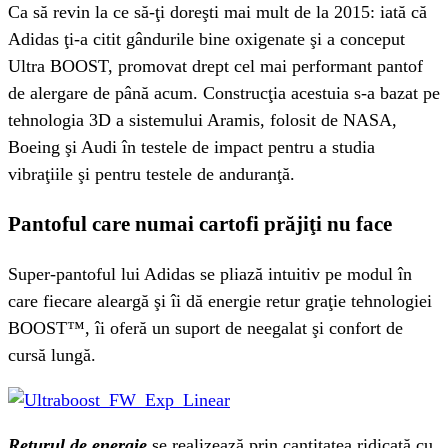
Ca să revin la ce să-ţi doreşti mai mult de la 2015: iată că
Adidas ţi-a citit gândurile bine oxigenate şi a conceput
Ultra BOOST, promovat drept cel mai performant pantof
de alergare de până acum. Construcţia acestuia s-a bazat pe
tehnologia 3D a sistemului Aramis, folosit de NASA,
Boeing şi Audi în testele de impact pentru a studia
vibraţiile şi pentru testele de anduranţă.
Pantoful care numai cartofi prăjiţi nu face
Super-pantoful lui Adidas se pliază intuitiv pe modul în
care fiecare aleargă şi îi dă energie retur graţie tehnologiei
BOOST™, îi oferă un suport de neegalat şi confort de
cursă lungă.
Returul de energie
se realizează prin cantitatea ridicată cu