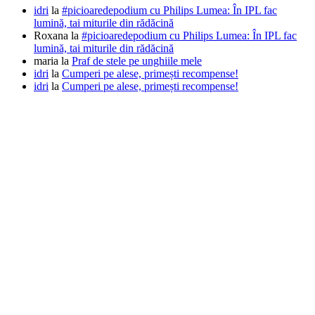
idri
la
#picioaredepodium cu Philips Lumea: În IPL fac
lumină, tai miturile din rădăcină
Roxana
la
#picioaredepodium cu Philips Lumea: În IPL fac
lumină, tai miturile din rădăcină
maria
la
Praf de stele pe unghiile mele
idri
la
Cumperi pe alese, primești recompense!
idri
la
Cumperi pe alese, primești recompense!