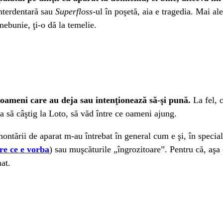
interdentară sau
Superfloss
-ul în poşetă, aia e tragedia. Mai a
nebunie, ţi-o dă la temelie.
ameni care au deja sau intenţionează să-şi pună.
La fel, 
ta să câştig la Loto, să văd între ce oameni ajung.
a montării de aparat m-au întrebat în general cum e şi, în speci
pre ce e vorba
) sau muşcăturile „îngrozitoare”. Pentru că, aşa
mat.