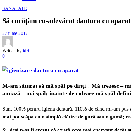
SĂNĂTATE
Să curăţăm cu-adevărat dantura cu aparat
27 iunie 2017
Written by
idri
0
M-am săturat să mă spăl pe dinţi!! Mă trezesc – mă
amiază – mă spăl; înainte de culcare mă spăl definit
Sunt 100% pentru igiena dentară, 110% de când mi-am pus 
mai pot scăpa cu o simplă clătire de gură sau o gumă; cr
Şi, deşi n-aş fi crezut că există ceva mai enervant decât