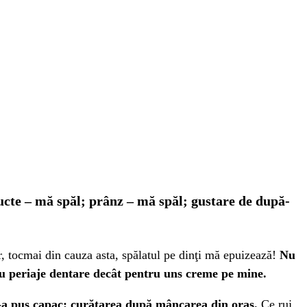
ucte – mă spăl; prânz – mă spăl; gustare de după-
, tocmai din cauza asta, spălatul pe dinţi mă epuizează!
Nu
ru periaje dentare decât pentru uns creme pe mine.
a mi-a pus capac: curăţarea după mâncarea din oraş.
Ce ruj,