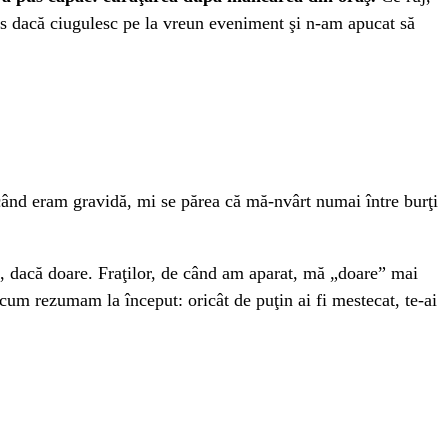
les dacă ciugulesc pe la vreun eveniment şi n-am apucat să
când eram gravidă, mi se părea că mă-nvârt numai între burţi
al, dacă doare. Fraţilor, de când am aparat, mă „doare” mai
 cum rezumam la început: oricât de puţin ai fi mestecat, te-ai