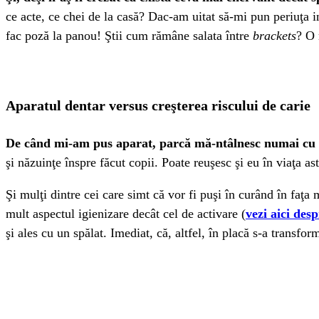
ce acte, ce chei de la casă? Dac-am uitat să-mi pun periuţa 
fac poză la panou! Ştii cum rămâne salata între
brackets
? O 
Aparatul dentar versus creşterea riscului de carie
De când mi-am pus aparat, parcă mă-ntâlnesc numai cu o
şi năzuinţe înspre făcut copii. Poate reuşesc şi eu în viaţa as
Şi mulţi dintre cei care simt că vor fi puşi în curând în faţ
mult aspectul igienizare decât cel de activare (
vezi aici des
şi ales cu un spălat. Imediat, că, altfel, în placă s-a transfor