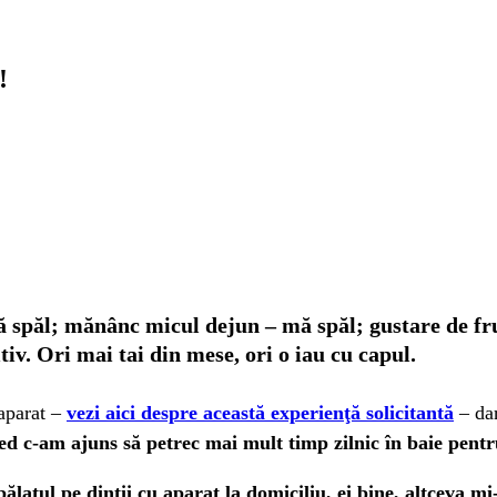
!
 spăl; mănânc micul dejun – mă spăl; gustare de fr
iv. Ori mai tai din mese, ori o iau cu capul.
aparat –
vezi aici despre această experienţă solicitantă
– dar
ed c-am ajuns să petrec mai mult timp zilnic în baie pent
 spălatul pe dinţii cu aparat la domiciliu, ei bine, altcev