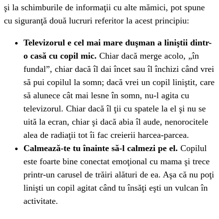
şi la schimburile de informaţii cu alte mămici, pot spune
cu siguranţă două lucruri referitor la acest principiu:
Televizorul e cel mai mare duşman a liniştii dintr-
o casă cu copil mic.
Chiar dacă merge acolo, „în
fundal”, chiar dacă îl dai încet sau îl închizi când vrei
să pui copilul la somn; dacă vrei un copil liniştit, care
să alunece cât mai lesne în somn, nu-l agita cu
televizorul. Chiar dacă îl ţii cu spatele la el şi nu se
uită la ecran, chiar şi dacă abia îl aude, nenorocitele
alea de radiaţii tot îi fac creierii harcea-parcea.
Calmează-te tu înainte să-l calmezi pe el.
Copilul
este foarte bine conectat emoţional cu mama şi trece
printr-un carusel de trăiri alături de ea. Aşa că nu poţi
linişti un copil agitat când tu însăţi eşti un vulcan în
activitate.