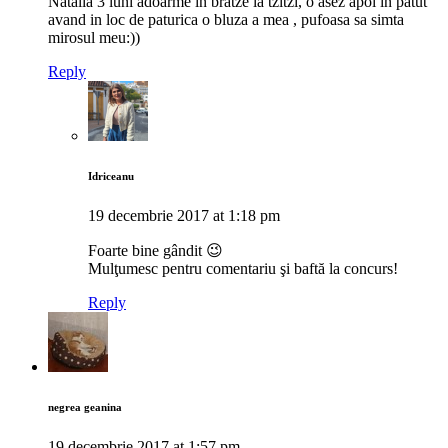
Natalia 3 luni adoarme in bratze la tzitzi, o asez apoi in patut
avand in loc de paturica o bluza a mea , pufoasa sa simta
mirosul meu:))
Reply
Idriceanu
19 decembrie 2017 at 1:18 pm
Foarte bine gândit 😉
Mulţumesc pentru comentariu şi baftă la concurs!
Reply
negrea geanina
19 decembrie 2017 at 1:57 pm