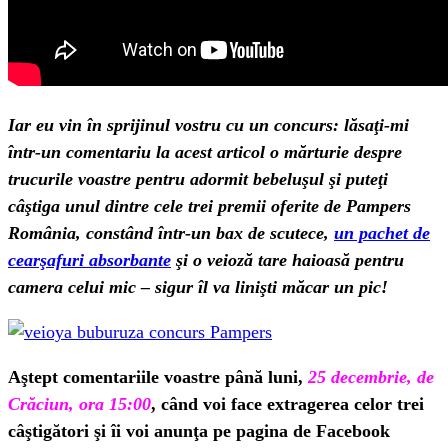
Iar eu vin în sprijinul vostru cu un concurs: lăsaţi-mi
într-un comentariu la acest articol o mărturie despre
trucurile voastre pentru adormit bebeluşul şi puteţi
câştiga unul dintre cele trei premii oferite de Pampers
România, constând într-un bax de scutece,
un pachet de
cearşafuri absorbante
şi o veioză tare haioasă pentru
camera celui mic – sigur îl va linişti măcar un pic!
Aştept comentariile voastre până luni,
25 decembrie, de
Crăciun, ora 15:00
, când voi face extragerea celor trei
câştigători şi îi voi anunţa pe pagina de Facebook