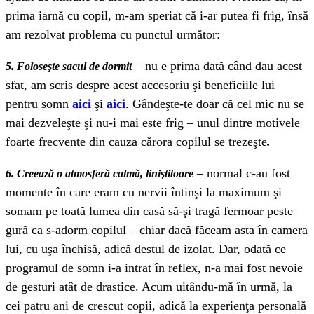
prima iarnă cu copil, m-am speriat că i-ar putea fi frig, însă
am rezolvat problema cu punctul următor:
– nu e prima dată când dau acest
5. Foloseşte sacul de dormit
sfat, am scris despre acest accesoriu şi beneficiile lui
pentru somn
aici
şi
aici
. Gândeşte-te doar că cel mic nu se
mai dezveleşte şi nu-i mai este frig – unul dintre motivele
foarte frecvente din cauza cărora copilul se trezeşte
.
– normal c-au fost
6. Creează o atmosferă calmă, liniştitoare
momente în care eram cu nervii întinşi la maximum şi
somam pe toată lumea din casă să-şi tragă fermoar peste
gură ca s-adorm copilul – chiar dacă făceam asta în camera
lui, cu uşa închisă, adică destul de izolat. Dar, odată ce
programul de somn i-a intrat în reflex, n-a mai fost nevoie
de gesturi atât de drastice. Acum uitându-mă în urmă, la
cei patru ani de crescut copii, adică la experienţa personală