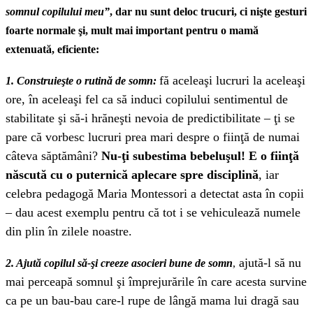
somnul copilului meu”
, dar nu sunt deloc trucuri, ci nişte gesturi
foarte normale şi, mult mai important pentru o mamă
extenuată, eficiente:
fă aceleaşi lucruri la aceleaşi
1. Construieşte o rutină de somn:
ore, în aceleaşi fel ca să induci copilului sentimentul de
stabilitate şi să-i hrăneşti nevoia de predictibilitate – ţi se
pare că vorbesc lucruri prea mari despre o fiinţă de numai
câteva săptămâni?
Nu-ţi subestima bebeluşul! E o fiinţă
născută cu o puternică aplecare spre disciplină
, iar
celebra pedagogă Maria Montessori a detectat asta în copii
– dau acest exemplu pentru că tot i se vehiculează numele
din plin în zilele noastre.
ajută-l să nu
2. Ajută copilul să-şi creeze asocieri bune de somn
,
mai perceapă somnul şi împrejurările în care acesta survine
ca pe un bau-bau care-l rupe de lângă mama lui dragă sau