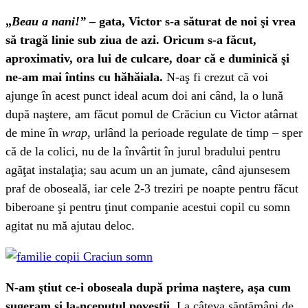
„
Beau a nani!”
– gata, Victor s-a săturat de noi şi vrea
să tragă linie sub ziua de azi. Oricum s-a făcut,
aproximativ, ora lui de culcare, doar că e duminică şi
ne-am mai întins cu hăhăiala.
N-aş fi crezut că voi
ajunge în acest punct ideal acum doi ani când, la o lună
după naştere, am făcut pomul de Crăciun cu Victor atârnat
de mine în
wrap
, urlând la perioade regulate de timp – sper
că de la colici, nu de la învârtit în jurul bradului pentru
agăţat instalaţia; sau acum un an jumate, când ajunsesem
praf de oboseală, iar cele 2-3 treziri pe noapte pentru făcut
biberoane şi pentru ţinut companie acestui copil cu somn
agitat nu mă ajutau deloc.
N-am ştiut ce-i oboseala după prima naştere, aşa cum
sugeram şi la-nceputul poveştii.
La câteva săptămâni de