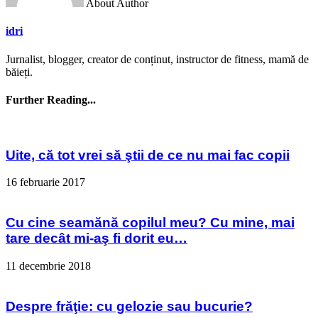
About Author
idri
Jurnalist, blogger, creator de conținut, instructor de fitness, mamă de
băieți.
Further Reading...
Uite, că tot vrei să ştii de ce nu mai fac copii
16 februarie 2017
Cu cine seamănă copilul meu? Cu mine, mai
tare decât mi-aş fi dorit eu…
11 decembrie 2018
Despre frăţie: cu gelozie sau bucurie?