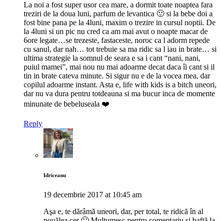
La noi a fost super usor cea mare, a dormit toate noaptea fara
treziri de la doua luni, parfum de levantica 🙂 si la bebe doi a
fost bine pana pe la 4luni, maxim o trezire in cursul noptii. De
la 4luni si un pic nu cred ca am mai avut o noapte macar de
6ore legate…se trezeste, fastaceste, noroc ca l adorm repede
cu sanul, dar nah… tot trebuie sa ma ridic sa l iau in brate… si
ultima strategie la somnul de seara e sa i cant “nani, nani,
puiul mamei”, mai nou nu mai adoarme decat daca îi cant si il
tin in brate cateva minute. Si sigur nu e de la vocea mea, dar
copilul adoarme instant. Asta e, life with kids is a bitch uneori,
dar nu va dura pentru totdeauna si ma bucur inca de momente
minunate de bebeluseala ❤️
Reply
Idriceanu
19 decembrie 2017 at 10:45 am
Aşa e, te dărâmă uneori, dar, per total, te ridică în al
nouălea cer 🙂 Mulţumesc pentru comentariu şi baftă la