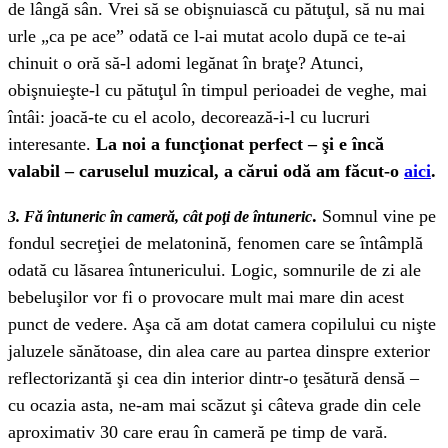
de lângă sân. Vrei să se obişnuiască cu pătuţul, să nu mai
urle „ca pe ace” odată ce l-ai mutat acolo după ce te-ai
chinuit o oră să-l adomi legănat în braţe? Atunci,
obişnuieşte-l cu pătuţul în timpul perioadei de veghe, mai
întâi: joacă-te cu el acolo, decorează-i-l cu lucruri
interesante.
La noi a funcţionat perfect – şi e încă
valabil – caruselul muzical, a cărui odă am făcut-o
aici
.
.
Somnul vine pe
3. Fă întuneric în cameră, cât poţi de întuneric
fondul secreţiei de melatonină, fenomen care se întâmplă
odată cu lăsarea întunericului. Logic, somnurile de zi ale
bebeluşilor vor fi o provocare mult mai mare din acest
punct de vedere. Aşa că am dotat camera copilului cu nişte
jaluzele sănătoase, din alea care au partea dinspre exterior
reflectorizantă şi cea din interior dintr-o ţesătură densă –
cu ocazia asta, ne-am mai scăzut şi câteva grade din cele
aproximativ 30 care erau în cameră pe timp de vară.