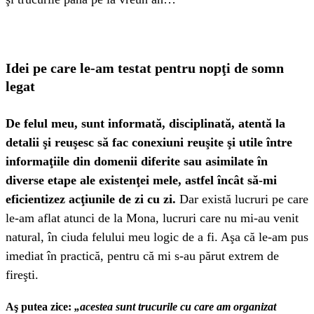
Idei pe care le-am testat pentru nopţi de somn
legat
De felul meu, sunt informată, disciplinată, atentă la
detalii şi reuşesc să fac conexiuni reuşite şi utile între
informaţiile din domenii diferite sau asimilate în
diverse etape ale existenţei mele, astfel încât să-mi
eficientizez acţiunile de zi cu zi.
Dar există lucruri pe care
le-am aflat atunci de la Mona, lucruri care nu mi-au venit
natural, în ciuda felului meu logic de a fi. Aşa că le-am pus
imediat în practică, pentru că mi s-au părut extrem de
fireşti.
Aş putea zice:
„acestea sunt trucurile cu care am organizat