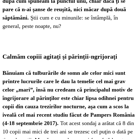
după cum spuneam la punctul unu, chiar dacă ţi se
pare că n-ai şanse de reuşită, nici măcar după două
săptămâni.
Ştii cum e cu minunile: se întâmplă, în
general, peste noapte, nu?
Calmăm copiii agitaţi şi părinţii-ngrijoraţi
Bănuiam că tulburările de somn ale celor mici sunt
printre lucrurile care le dau la temelie cel mai grav
celor „mari”, însă nu credeam că principalul motiv de
îngrijorare al părinţilor este chiar lipsa odihnei pentru
copii din cauza trezirilor nocturne, aşa cum a scos la
iveală cel mai recent studiu făcut de Pampers România
(4-18 septembrie 2017).
Tot acest sondaj a arătat că 8 din
10 copii mai mici de trei ani se trezesc cel puţin o dată pe