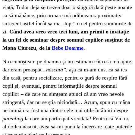
viaţă, Tudor deja se trezea doar o singură dată peste noapte
ca să mănânce, prin urmare mă odihneam aproximativ
suficient astfel încât să mă „lupt” cu el pentru somnurile de
zi.
Când avea vreo vreo trei luni, am primit o invitaţie
la un fel de seminar despre somnul copiilor susţinut de
Mona Ciurezu, de la
Bebe Doarme
.
N-o cunoşteam pe doamna şi nu estimam cât o să mă ajute,
dar eram proaspăt
„născută”
, aşa că m-am dus, ca să ies
din casă, pentru socializare, pentru o gură de respiro fără
copil şi, eventual, pentru informaţiile despre somnul
copiilor – de care nu simţeam atunci că am vreo nevoie
stringentă, dar nu se ştia niciodată… Acum, spun cu mâna
pe inimă c-a fost una dintre cele mai utile întâlniri despre
parenting
la care am participat vreodată! Pentru că Victor,
al doilea născut, avea să-mi pună la încercare toate puterile
şi trucurile până pe la vreun an…