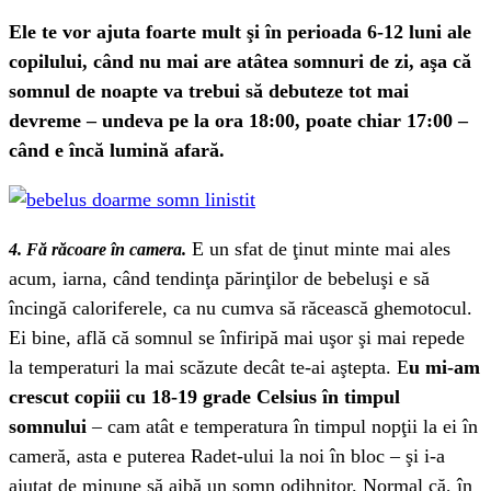
Ele te vor ajuta foarte mult şi în perioada 6-12 luni ale
copilului, când nu mai are atâtea somnuri de zi, aşa că
somnul de noapte va trebui să debuteze tot mai
devreme – undeva pe la ora 18:00, poate chiar 17:00 –
când e încă lumină afară.
E un sfat de ţinut minte mai ales
4. Fă răcoare în camera.
acum, iarna, când tendinţa părinţilor de bebeluşi e să
încingă caloriferele, ca nu cumva să răcească ghemotocul.
Ei bine, află că somnul se înfiripă mai uşor şi mai repede
la temperaturi la mai scăzute decât te-ai aştepta. E
u mi-am
crescut copiii cu 18-19 grade Celsius în timpul
somnului
– cam atât e temperatura în timpul nopţii la ei în
cameră, asta e puterea Radet-ului la noi în bloc – şi i-a
ajutat de minune să aibă un somn odihnitor. Normal că, în