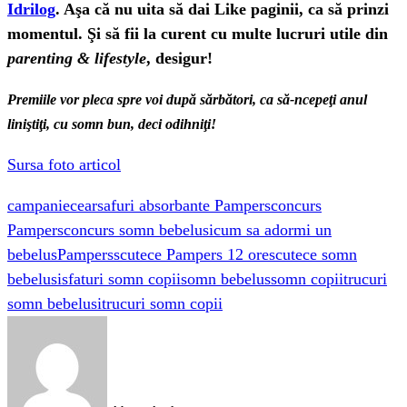
Idrilog
. Aşa că nu uita să dai Like paginii, ca să prinzi
momentul. Şi să fii la curent cu multe lucruri utile din
parenting & lifestyle
, desigur!
Premiile vor pleca spre voi după sărbători, ca să-ncepeţi anul
liniştiţi, cu somn bun, deci odihniţi!
Sursa foto articol
campanie
cearsafuri absorbante Pampers
concurs
Pampers
concurs somn bebelusi
cum sa adormi un
bebelus
Pampers
scutece Pampers 12 ore
scutece somn
bebelusi
sfaturi somn copii
somn bebelus
somn copii
trucuri
somn bebelusi
trucuri somn copii