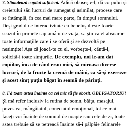
Adică oboseşte-l, dă corpului şi
7. Stimulează copilul suficient.
creierului său lucruri de rumegat şi asimilat, procese care
se întâmplă, în cea mai mare parte, în timpul somnului.
Deşi gradul de interactivitate cu bebeluşul este foarte
scăzut în primele săptămâni de viaţă, să ştii că el absoarbe
toate informaţiile care i se oferă şi se dezvoltă pe
nesimţite! Aşa că joacă-te cu el, vorbeşte-i, cântă-i,
solicită-i toate simţurile.
De exemplu, noi le-am dat
copiilor, încă de când erau mici, să miroasă diverse
lucruri, de la fructe la cremă de mâini, ca să-şi exerseze
şi acest simţ puţin băgat în seamă de părinţi.
8. Fă toate astea înainte ca cel mic să fie obosit. OBLIGATORIU!
Şi mă refer inclusiv la rutina de somn, băiţa, masajul,
povestea, mângâiatul, conectatul emoţional, tot ce mai
faceţi voi înainte de somnul de noapte sau cele de zi, toate
astea trebuie să se petreacă înainte să-i pâlpâie felinarele