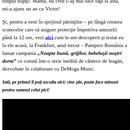
timpul nopţii. Mamă, nu cred c-aş mai face faţă la asta,
mi-a ajuns un an cu Victor!
Şi, pentru a veni în sprijinul părinţilor – pe lângă crearea
scutecelor care să asigure protecţie împotriva umezelii
până la 12 ore, vezi
aici
cum le-am descoperit şi testat eu
la ele acasă, la Frankfurt, anul trecut – Pampers România a
lansat campania
„Noapte bună, grijilor, bebeluşii noştri
dorm”
ce constă într-o serie inedită de cântece de leagăn,
dezvoltate în colaborare cu DeMoga Music.
Iată, pe primul îl poţi asculta aici; cine ştie, poate face minuni
pentru somnul celui pici!