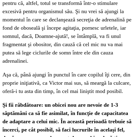
pentru că, altfel, totul se transformă într-o stimulare
excesivă pentru organismul său. Şi nu vrei să ajungi la
momentul în care se declanşează secreţia de adrenalină pe
fond de oboseală şi începe agitaţia, pornesc urletele, iar
somnul, dacă, Doamne-ajută!, se întâmplă, va fi unul
fragmentat şi obositor, din cauză că cel mic nu va mai
putea să lege ciclurile de somn între ele din cauza
adrenalinei.
Aşa că, până ajungi în punctul în care copilul îţi cere, din
proprie iniţiativă, ca Victor mai sus, să meargă la culcare,
oferă-i tu asta din timp, în cel mai liniştit mod posibil.
Şi fii răbdătoare: un obicei nou are nevoie de 1-3
săptămâni ca să fie asimilat, în funcţie de capacitatea
de adaptare a celui mic. În această perioadă trebuie să
încerci, pe cât posibil, să faci lucrurile în acelaşi fel,