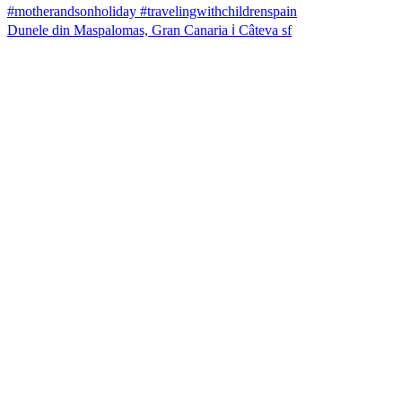
Dunele din Maspalomas, Gran Canaria ℹ️ Câteva sf