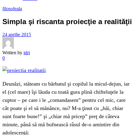
filosofeala
Simpla şi riscanta proiecţie a realităţii
24 aprilie 2015
Written by
idri
0
Deunăzi, stăteam cu bărbatul şi copilul la micul-dejun, iar
el (cel mare) îşi lăuda cu toată gura plină chifteluţele la
cuptor – pe care i le „comandasem” pentru cel mic, care
cât poate şi el să mănânce, nu? M-a ţinut cu „băi, chiar
sunt foarte bune!” şi „chiar mă pricep” preţ de câteva
minute, până să mă bufnească râsul de-o amintire din
adolescenţă: