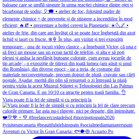
Viața poate fi la fel de simplă și cu principii la
Aventuri cu Victor în Gran Canaria: 🐟🐡🍥 Acuario Po