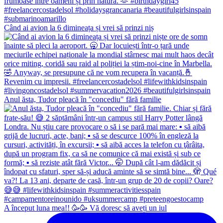
Când ai avion la 6 dimineața și vrei să prinzi niș
Anul ăsta, Tudor pleacă în "concediu" fără familie
A început luna mea!! 🥳🥳 Vă doresc să aveți un iul