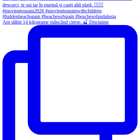
Am slăbit 14 kilograme mâncând cireșe. 🍒 Disclaime