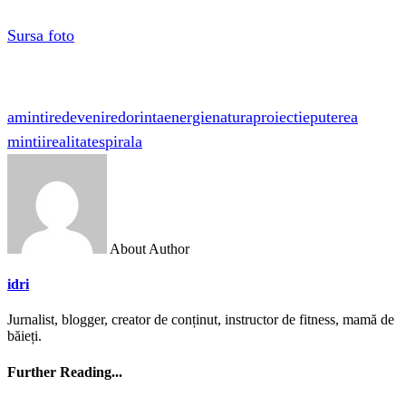
Sursa foto
amintire
devenire
dorinta
energie
natura
proiectie
puterea
mintii
realitate
spirala
About Author
idri
Jurnalist, blogger, creator de conținut, instructor de fitness, mamă de
băieți.
Further Reading...