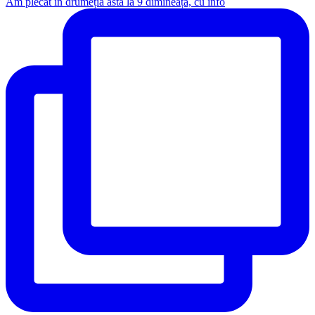
Am plecat în drumeția asta la 9 dimineața, cu info