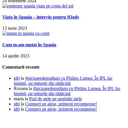
24 noiembrie 2024
Viața în Spania – interviu pentru IQads
13 iunie 2023
Cum m-am mutat în Spania
14 aprilie 2023
Comentarii recente
idri
la
#picioaredepodium cu Philips Lumea: În IPL fac
lumină, tai miturile din rădăcină
Roxana
la
#picioaredepodium cu Philips Lumea: În IPL fac
lumină, tai miturile din rădăcină
maria
la
Praf de stele pe unghiile mele
idri
la
Cumperi pe alese, primești recompense!
idri
la
Cumperi pe alese, primești recompense!