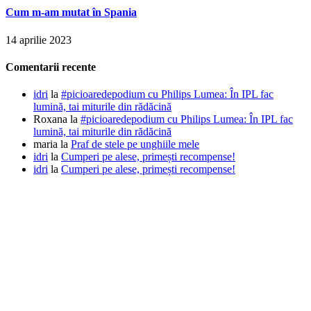
Cum m-am mutat în Spania
14 aprilie 2023
Comentarii recente
idri
la
#picioaredepodium cu Philips Lumea: În IPL fac
lumină, tai miturile din rădăcină
Roxana
la
#picioaredepodium cu Philips Lumea: În IPL fac
lumină, tai miturile din rădăcină
maria
la
Praf de stele pe unghiile mele
idri
la
Cumperi pe alese, primești recompense!
idri
la
Cumperi pe alese, primești recompense!