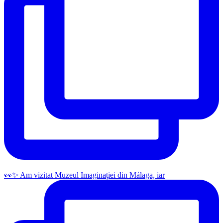
👀✨️ Am vizitat Muzeul Imaginației din Málaga, iar