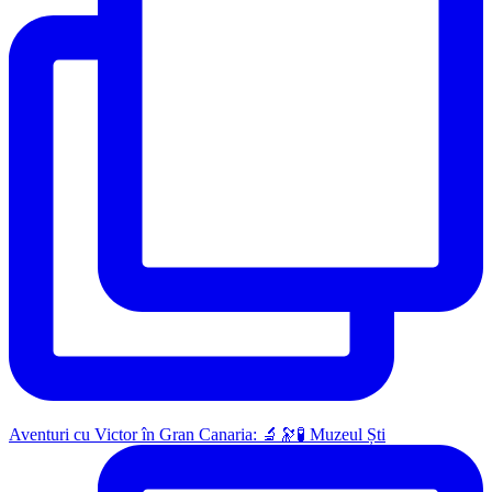
Aventuri cu Victor în Gran Canaria: 🔬🔭🧪 Muzeul Ști