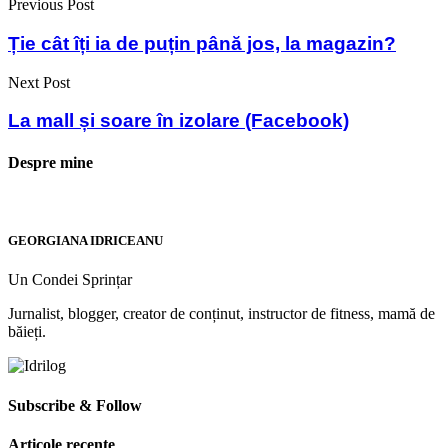
Previous Post
Ție cât îți ia de puțin până jos, la magazin?
Next Post
La mall și soare în izolare (Facebook)
Despre mine
GEORGIANA IDRICEANU
Un Condei Sprințar
Jurnalist, blogger, creator de conținut, instructor de fitness, mamă de
băieți.
Subscribe & Follow
Articole recente