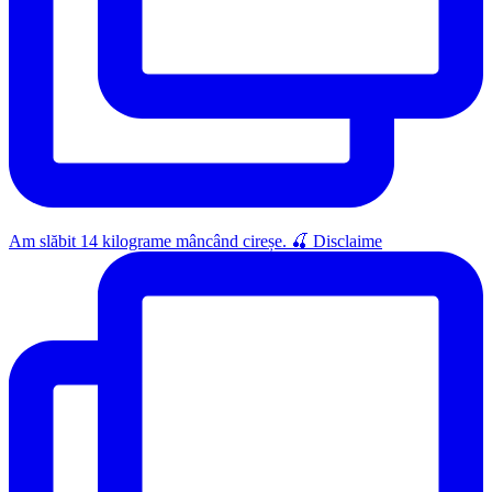
Am slăbit 14 kilograme mâncând cireșe. 🍒 Disclaime