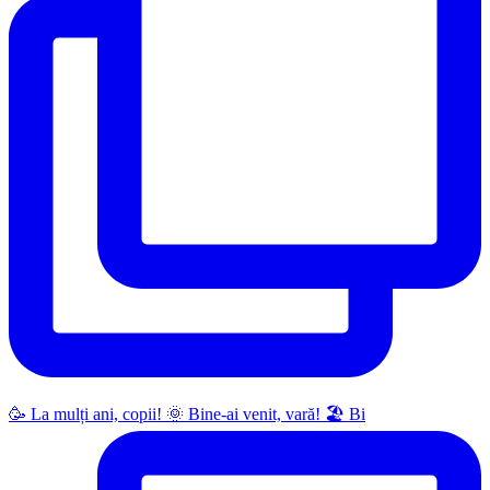
🥳 La mulți ani, copii! 🌞 Bine-ai venit, vară! 🏖 Bi