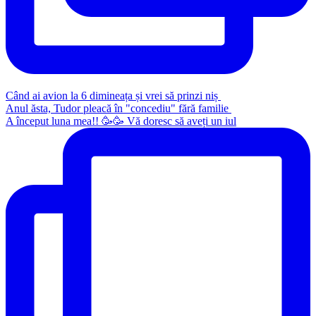
Când ai avion la 6 dimineața și vrei să prinzi niș
Anul ăsta, Tudor pleacă în "concediu" fără familie
A început luna mea!! 🥳🥳 Vă doresc să aveți un iul