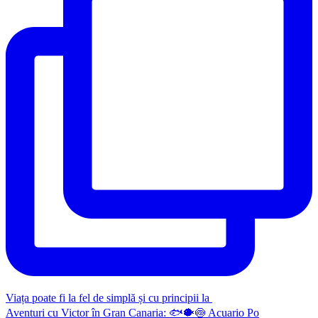
Viața poate fi la fel de simplă și cu principii la
Aventuri cu Victor în Gran Canaria: 🐟🐡🍥 Acuario Po