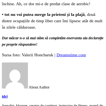
închise. Ah, ce dor mi-e de predat clase de aerobic!
▪️
tot nu voi putea merge la prieteni și la plajă
, două
dintre ocupațiile de timp liber care îmi lipsesc atât de mult
în zilele călduroase.
Dar măcar n-o să mai stăm să completăm enervanta aia declarație
pe proprie răspundere!
Sursa foto: Valerii Honcharuk |
Dreamstime.com
About Author
idri
Jurnalist, blogger, creator de conținut, instructor de fitness, mamă de