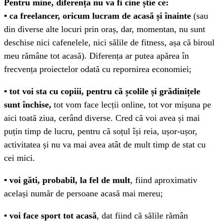
Pentru mine, diferența nu va fi cine știe ce:
▪️
ca freelancer, oricum lucram de acasă și înainte
(sau
din diverse alte locuri prin oraș, dar, momentan, nu sunt
deschise nici cafenelele, nici săli
le de fitness, așa că biroul
meu rămâne tot acasă). Diferența ar putea apărea în
frecvența proiectelor odată cu repornirea economiei;
▪️
tot voi sta cu copiii, pentru că școlile și grădinițele
sunt închise,
tot vom face lecții online, tot vor mișuna pe
aici toată ziua, cerând diverse. Cred că voi avea și mai
puțin timp de lucru, pentru că soțul își reia, ușor-ușor,
activitatea și nu va mai avea atât de mult timp de stat cu
cei mici.
▪️
voi găti, probabil, la fel de mult
, fiind aproximativ
același număr de persoane acasă mai mereu;
▪️
voi face sport tot acasă
, dat fiind că sălile rămân