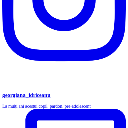
georgiana_idriceanu
La mulți ani acestui copil, pardon, pre-adolescent