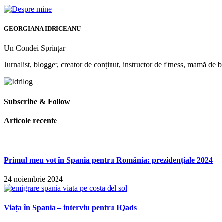
GEORGIANA IDRICEANU
Un Condei Sprințar
Jurnalist, blogger, creator de conținut, instructor de fitness, mamă de bă
Subscribe & Follow
Articole recente
Primul meu vot în Spania pentru România: prezidențiale 2024
24 noiembrie 2024
Viața în Spania – interviu pentru IQads