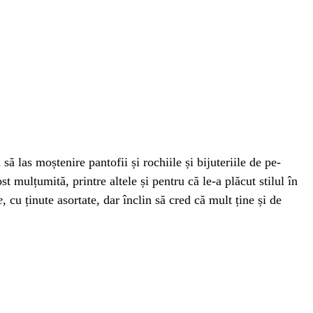
ă las moștenire pantofii și rochiile și bijuteriile de pe-
t mulțumită, printre altele și pentru că le-a plăcut stilul în
e
, cu ținute asortate, dar înclin să cred că mult ține și de