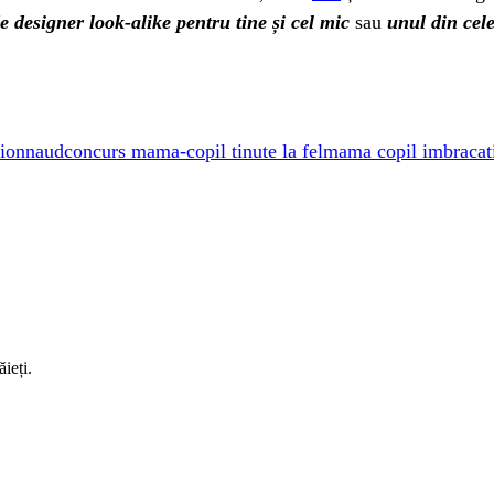
de designer look-alike pentru tine și cel mic
sau
unul din cele
ionnaud
concurs mama-copil tinute la fel
mama copil imbracati
ieți.