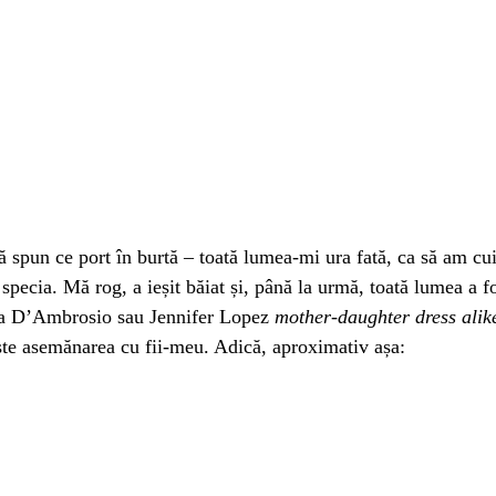
spun ce port în burtă – toată lumea-mi ura fată, ca să am cui s
specia. Mă rog, a ieșit băiat și, până la urmă, toată lumea a fos
ndra D’Ambrosio sau Jennifer Lopez
mother-daughter dress alik
ește asemănarea cu fii-meu. Adică, aproximativ așa: