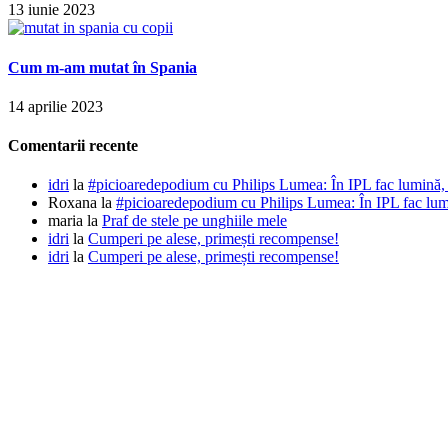
13 iunie 2023
Cum m-am mutat în Spania
14 aprilie 2023
Comentarii recente
idri
la
#picioaredepodium cu Philips Lumea: În IPL fac lumină, t
Roxana
la
#picioaredepodium cu Philips Lumea: În IPL fac lumin
maria
la
Praf de stele pe unghiile mele
idri
la
Cumperi pe alese, primești recompense!
idri
la
Cumperi pe alese, primești recompense!