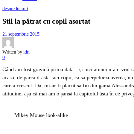
despre lucruri
Stil la pătrat cu copil asortat
21 septembrie 2015
Written by
idri
0
Când am fost gravidă prima dată – și nici atunci n-am vrut să 
acasă, de parcă d-asta faci copii, ca să perpetuezi averea, nu 
care a crescut. Da, mi-ar fi plăcut să fiu din gama Alessa
atitudine, așa că mai am o șansă la capitolul ăsta în ce priv
Mikey Mouse look-alike