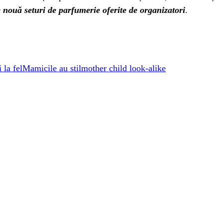
 nouă seturi de parfumerie oferite de organizatori
.
 la fel
Mamicile au stil
mother child look-alike