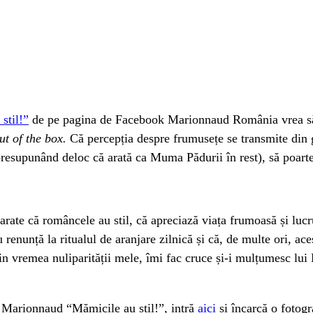
stil!”
de pe pagina de Facebook Marionnaud România vrea să 
ut of the box.
Că percepția despre frumusețe se transmite din g
resupunând deloc că arată ca Muma Pădurii în rest), să poarte t
arate că româncele au stil, că apreciază viața frumoasă și luc
 renunță la ritualul de aranjare zilnică și că, de multe ori, ac
din vremea nuliparității mele, îmi fac cruce și-i mulțumesc lu
a Marionnaud “Mămicile au stil!”, intră
aici
și încarcă o fotogra