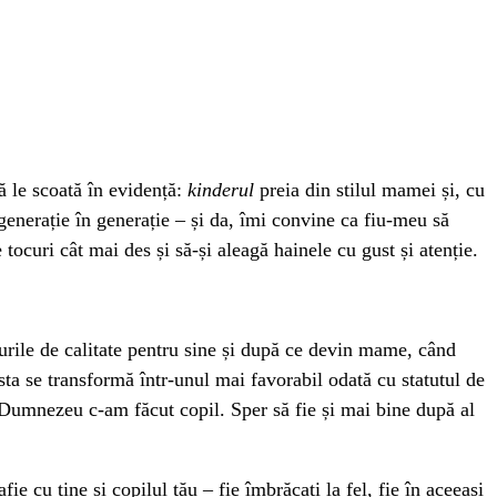
le scoată în evidență:
kinderul
preia din stilul mamei și, cu
enerație în generație – și da, îmi convine ca fiu-meu să
ocuri cât mai des și să-și aleagă hainele cu gust și atenție.
rurile de calitate pentru sine și după ce devin mame, când
esta se transformă într-unul mai favorabil odată cu statutul de
i Dumnezeu c-am făcut copil. Sper să fie și mai bine după al
fie cu tine și copilul tău – fie îmbrăcați la fel, fie în aceeași