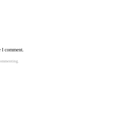
e I comment.
ommenting.