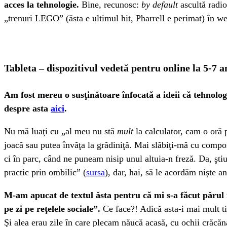
acces la tehnologie.
Bine, recunosc:
by default
ascultă radio
„trenuri LEGO” (ăsta e ultimul hit, Pharrell e perimat) în 
Tableta – dispozitivul vedetă pentru online la 5-7 a
Am fost mereu o susţinătoare înfocată a ideii că tehnolog
despre asta
aici
.
Nu mă luaţi cu „al meu nu stă
mult
la calculator, cam o oră p
joacă sau putea învăţa la grădiniţă. Mai slăbiţi-mă cu compon
ci în parc, când ne puneam nisip unul altuia-n freză. Da, şti
practic prin ombilic” (
sursa
), dar, hai, să le acordăm nişte a
M-am apucat de textul ăsta pentru că mi s-a făcut părul 
pe zi pe reţelele sociale”.
Ce face?! Adică asta-i mai mult ti
Şi alea erau zile în care plecam năucă acasă, cu ochii crăcăna