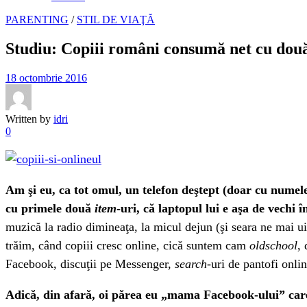
PARENTING
/
STIL DE VIAŢĂ
Studiu: Copiii români consumă net cu dou
18 octombrie 2016
Written by
idri
0
Am şi eu, ca tot omul, un telefon deştept (doar cu numele,
cu primele două
item
-uri, că laptopul lui e aşa de vechi 
muzică la radio dimineaţa, la micul dejun (şi seara ne mai ui
trăim, când copiii cresc online, cică suntem cam
oldschool
,
Facebook, discuţii pe Messenger,
search
-uri de pantofi onli
Adică, din afară, oi părea eu „mama Facebook-ului” care şi