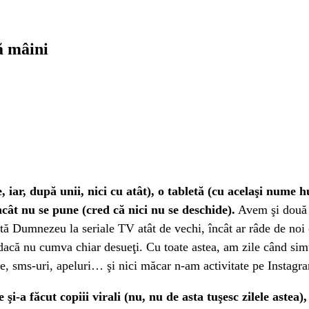
ă mâini
 iar, după unii, nici cu atât), o tabletă (cu acelaşi nume h
încât nu se pune (cred că nici nu se deschide).
Avem şi două t
tă Dumnezeu la seriale TV atât de vechi, încât ar râde de noi 
 dacă nu cumva chiar desueţi. Cu toate astea, am zile când simt
ne, sms-uri, apeluri… şi nici măcar n-am activitate pe Instag
-a făcut copiii virali (nu, nu de asta tuşesc zilele astea),