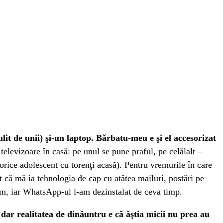
ulit de unii) şi-un laptop. Bărbatu-meu e şi el accesorizat
elevizoare în casă: pe unul se pune praful, pe celălalt –
orice adolescent cu torenţi acasă). Pentru vremurile în care
 că mă ia tehnologia de cap cu atâtea mailuri, postări pe
ram, iar WhatsApp-ul l-am dezinstalat de ceva timp.
 dar realitatea de dinăuntru e că ăştia micii nu prea au