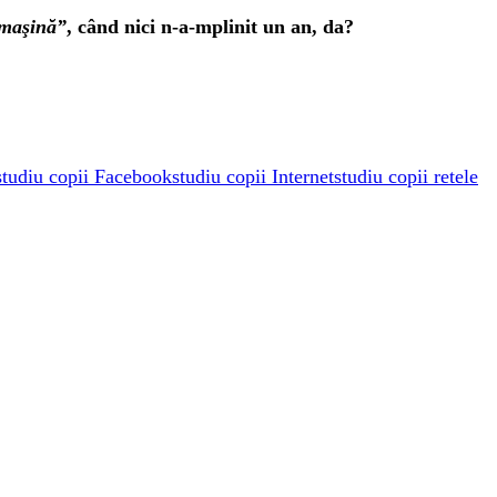
n maşină”
, când nici n-a-mplinit un an, da?
studiu copii Facebook
studiu copii Internet
studiu copii retele