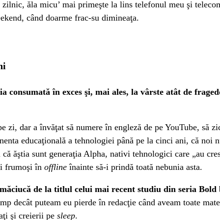
 zilnic, ăla micu’ mai primeşte la lins telefonul meu şi telecom
weekend, când doarme frac-su dimineaţa.
ni
ia consumată în exces şi, mai ales, la vârste atât de frage
e zi, dar a învăţat să numere în engleză de pe YouTube, să zică 
enta educaţională a tehnologiei până pe la cinci ani, că noi n
u că ăştia sunt generaţia Alpha, nativi tehnologici care „au c
ni frumoşi în
offline
înainte să-i prindă toată nebunia asta.
măciucă de la titlul celui mai recent studiu din seria Bo
mp decât puteam eu pierde în redacţie când aveam toate materi
ţi şi creierii pe
sleep
.