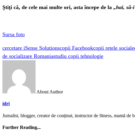
Ştiţi că, de cele mai multe ori, asta începe de la
„hai, să-
Sursa foto
cercetare iSense Solutions
copii Facebook
copii retele sociale
de socializare Romania
studiu copii tehnologie
About Author
idri
Jurnalist, blogger, creator de conținut, instructor de fitness, mamă de bă
Further Reading...