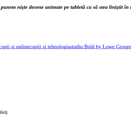
i punem nişte desene animate pe tabletă ca să stea liniştit î
copii si online
copiii si tehnologia
studiu Bold by Lowe Group
ieți.