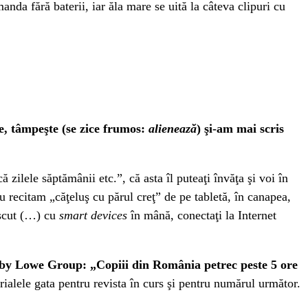
anda fără baterii, iar ăla mare se uită la câteva clipuri cu
de, tâmpeşte (se zice frumos:
alienează
) şi-am mai scris
zilele săptămânii etc.”, că asta îl puteaţi învăţa şi voi în
u recitam „căţeluş cu părul creţ” de pe tabletă, în canapea,
rescut (…) cu
smart devices
în mână, conectaţi la Internet
ld by Lowe Group: „Copiii din România petrec peste 5 ore
alele gata pentru revista în curs şi pentru numărul următor.