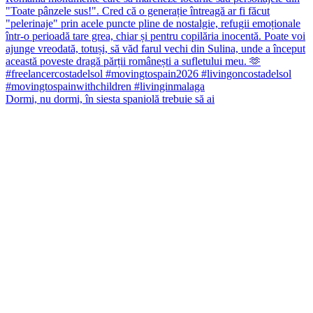
Dormi, nu dormi, în siesta spaniolă trebuie să ai