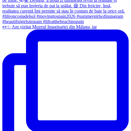
👀✨️ Am vizitat Muzeul Imaginației din Málaga, iar