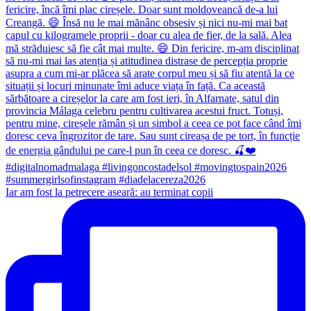
Iar am fost la petrecere aseară: au terminat copii