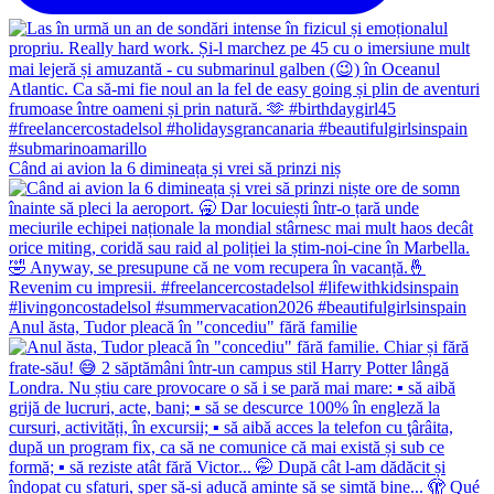
Când ai avion la 6 dimineața și vrei să prinzi niș
Anul ăsta, Tudor pleacă în "concediu" fără familie