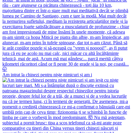
Am intrat la chinezi pentru niște nimicuri și am i