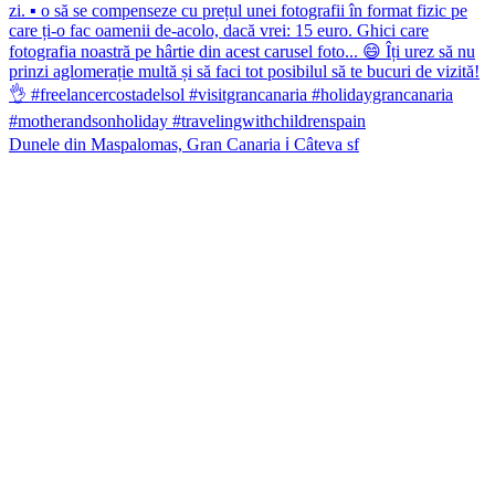
Dunele din Maspalomas, Gran Canaria ℹ️ Câteva sf