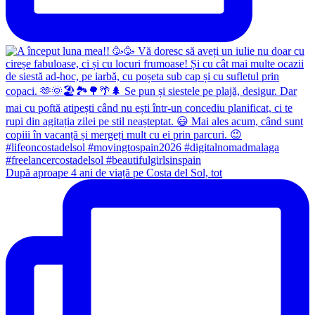
După aproape 4 ani de viață pe Costa del Sol, tot