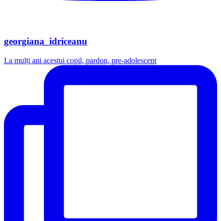
georgiana_idriceanu
La mulți ani acestui copil, pardon, pre-adolescent