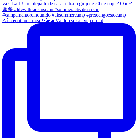
A început luna mea!! 🥳🥳 Vă doresc să aveți un iul