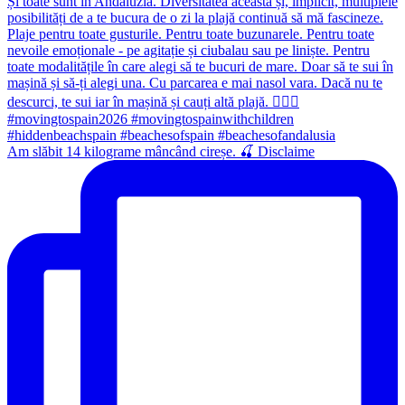
Am slăbit 14 kilograme mâncând cireșe. 🍒 Disclaime