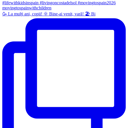
🥳 La mulți ani, copii! 🌞 Bine-ai venit, vară! 🏖 Bi