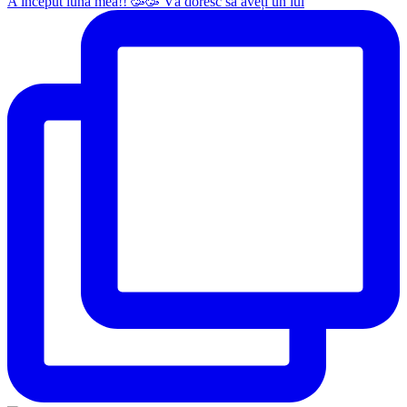
A început luna mea!! 🥳🥳 Vă doresc să aveți un iul