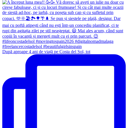
După aproape 4 ani de viață pe Costa del Sol, tot