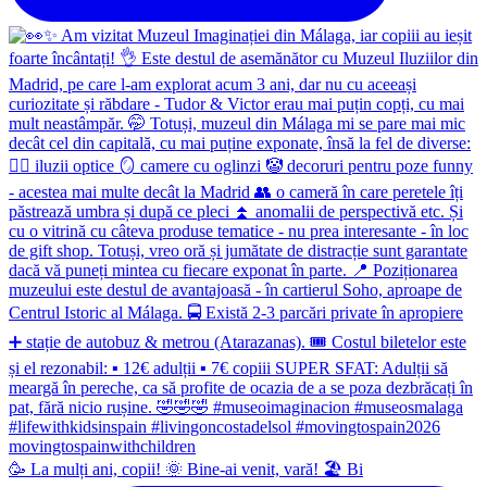
🥳 La mulți ani, copii! 🌞 Bine-ai venit, vară! 🏖 Bi