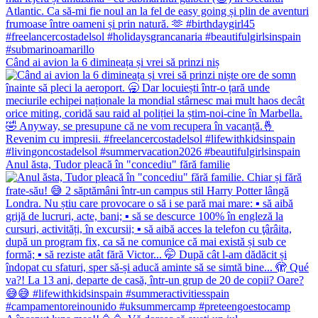
Când ai avion la 6 dimineața și vrei să prinzi niș
Anul ăsta, Tudor pleacă în "concediu" fără familie