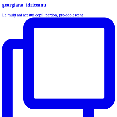
georgiana_idriceanu
La mulți ani acestui copil, pardon, pre-adolescent