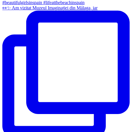
👀✨️ Am vizitat Muzeul Imaginației din Málaga, iar