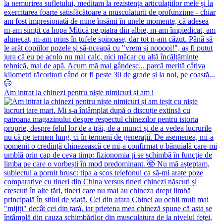
Am intrat la chinezi pentru niște nimicuri și am i