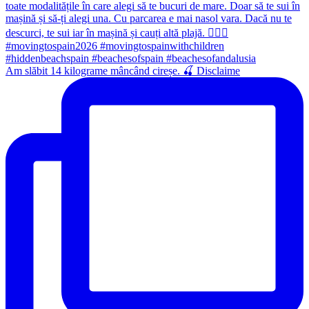
Am slăbit 14 kilograme mâncând cireșe. 🍒 Disclaime