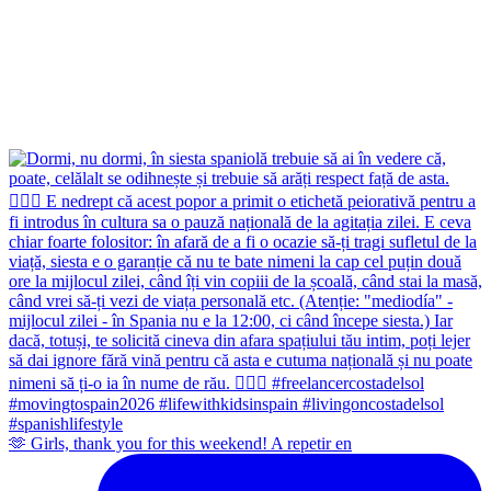
🫶 Girls, thank you for this weekend! A repetir en