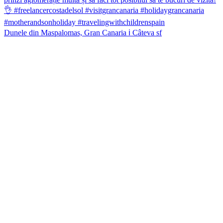
Dunele din Maspalomas, Gran Canaria ℹ️ Câteva sf