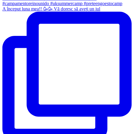
A început luna mea!! 🥳🥳 Vă doresc să aveți un iul