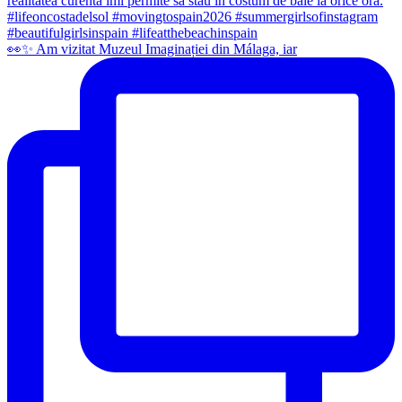
👀✨️ Am vizitat Muzeul Imaginației din Málaga, iar