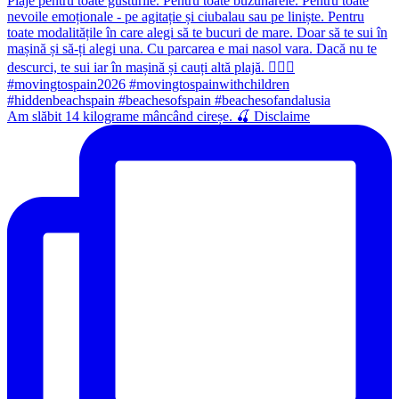
Am slăbit 14 kilograme mâncând cireșe. 🍒 Disclaime