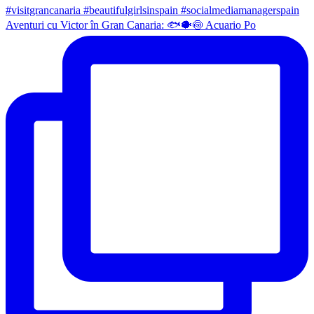
Aventuri cu Victor în Gran Canaria: 🐟🐡🍥 Acuario Po