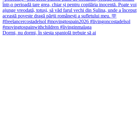
Dormi, nu dormi, în siesta spaniolă trebuie să ai