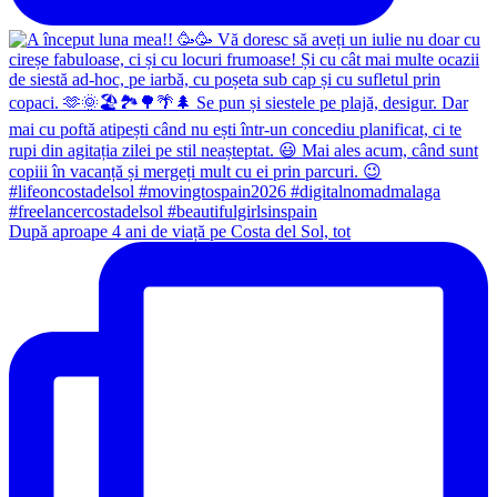
După aproape 4 ani de viață pe Costa del Sol, tot