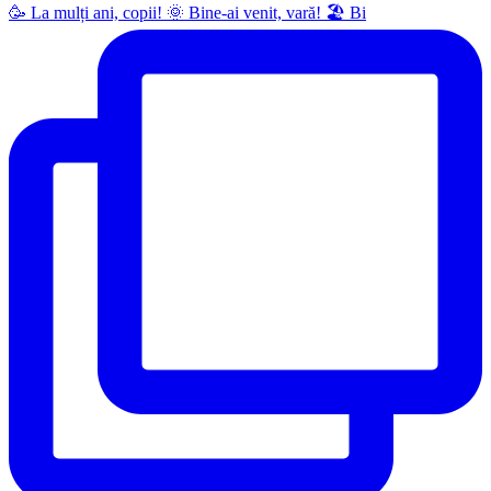
🥳 La mulți ani, copii! 🌞 Bine-ai venit, vară! 🏖 Bi