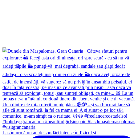
Las în urmă un an de sondări intense în fizicul și