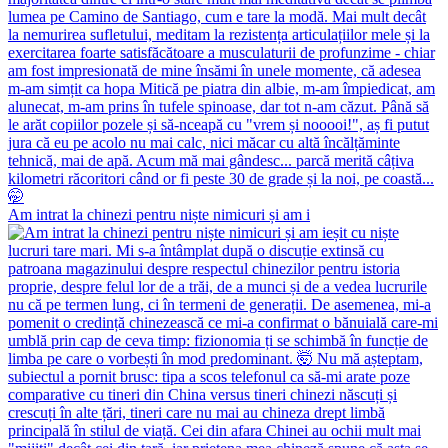
Am intrat la chinezi pentru niște nimicuri și am i