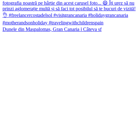
Dunele din Maspalomas, Gran Canaria ℹ️ Câteva sf