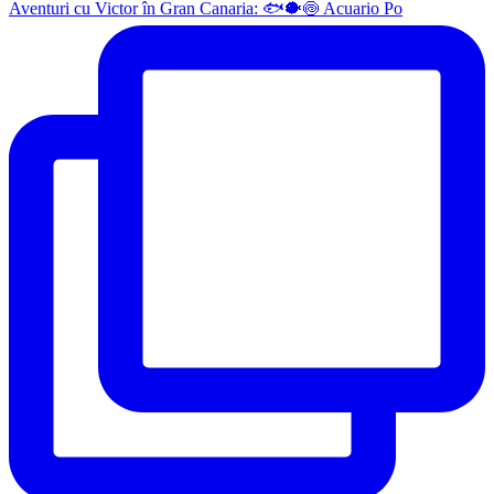
Aventuri cu Victor în Gran Canaria: 🐟🐡🍥 Acuario Po