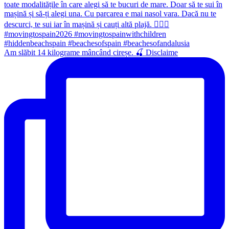
Am slăbit 14 kilograme mâncând cireșe. 🍒 Disclaime