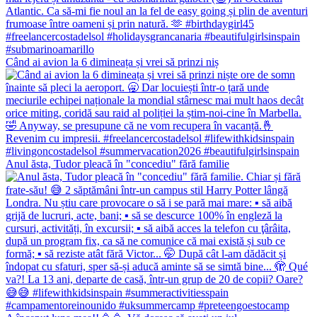
Când ai avion la 6 dimineața și vrei să prinzi niș
Anul ăsta, Tudor pleacă în "concediu" fără familie