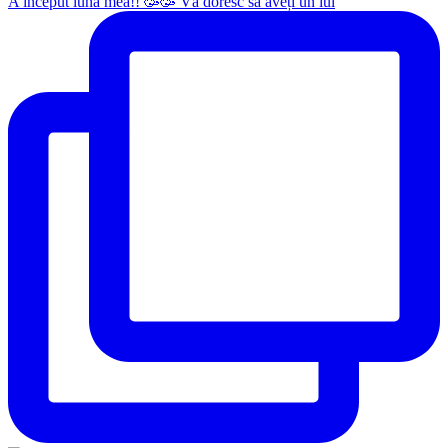
A început luna mea!! 🥳🥳 Vă doresc să aveți un iul