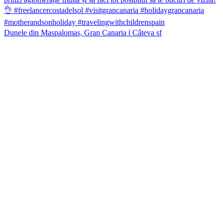
Dunele din Maspalomas, Gran Canaria ℹ️ Câteva sf