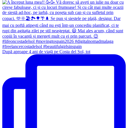
După aproape 4 ani de viață pe Costa del Sol, tot