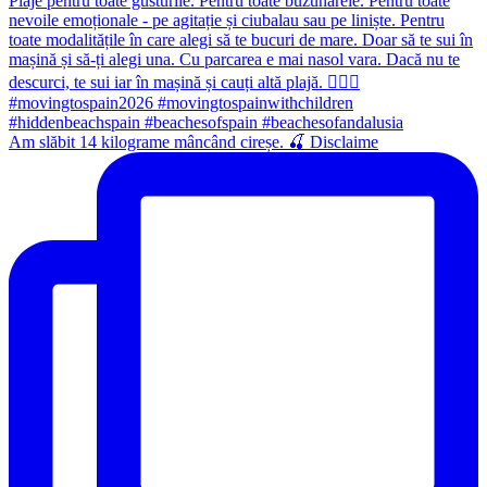
Am slăbit 14 kilograme mâncând cireșe. 🍒 Disclaime