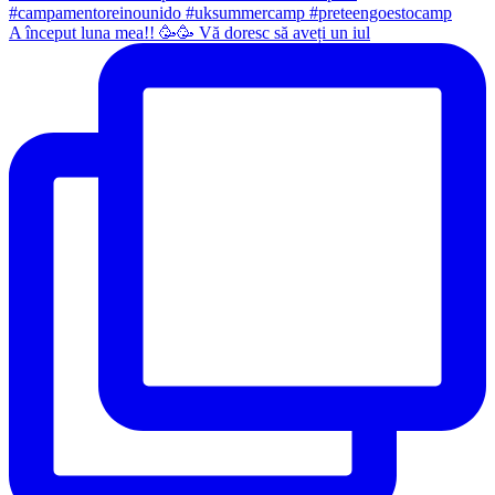
A început luna mea!! 🥳🥳 Vă doresc să aveți un iul