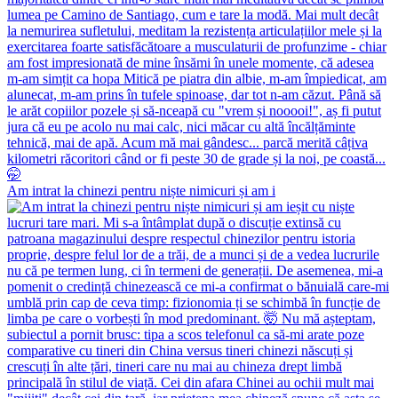
Am intrat la chinezi pentru niște nimicuri și am i