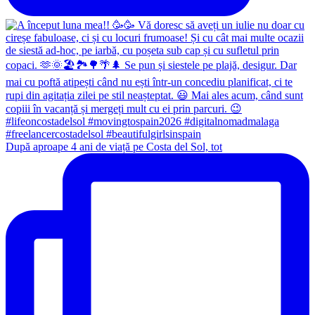
După aproape 4 ani de viață pe Costa del Sol, tot