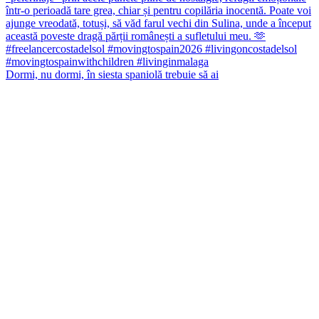
Dormi, nu dormi, în siesta spaniolă trebuie să ai