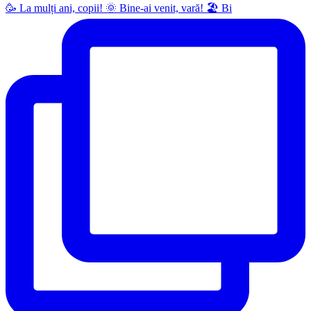
🥳 La mulți ani, copii! 🌞 Bine-ai venit, vară! 🏖 Bi