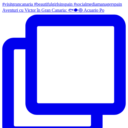
Aventuri cu Victor în Gran Canaria: 🐟🐡🍥 Acuario Po