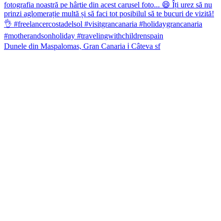
Dunele din Maspalomas, Gran Canaria ℹ️ Câteva sf