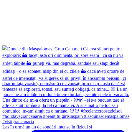
Las în urmă un an de sondări intense în fizicul și