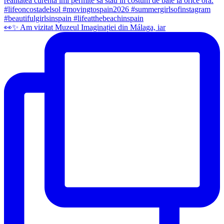
👀✨️ Am vizitat Muzeul Imaginației din Málaga, iar