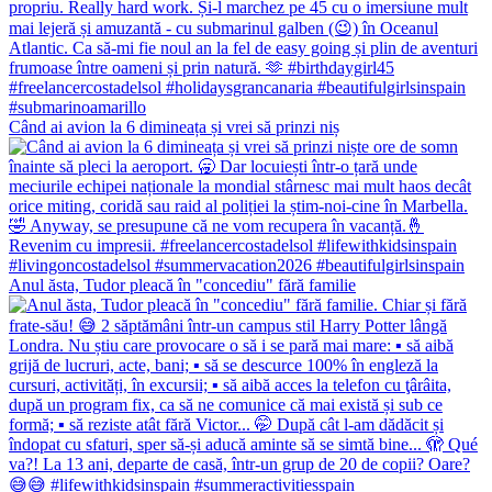
Când ai avion la 6 dimineața și vrei să prinzi niș
Anul ăsta, Tudor pleacă în "concediu" fără familie