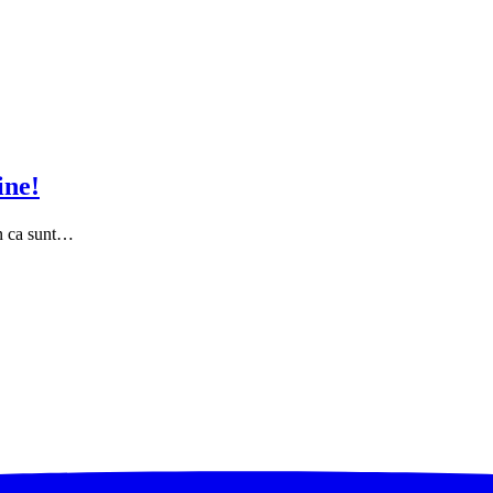
ine!
un ca sunt…