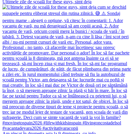
Ultimele zile de școală for these guys, simt deja
Am plecat în drumeția asta la 9 dimineața, cu info