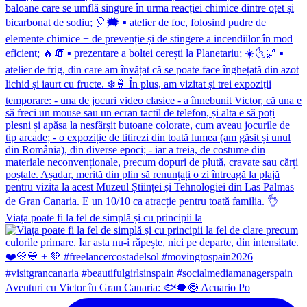
Viața poate fi la fel de simplă și cu principii la
Aventuri cu Victor în Gran Canaria: 🐟🐡🍥 Acuario Po