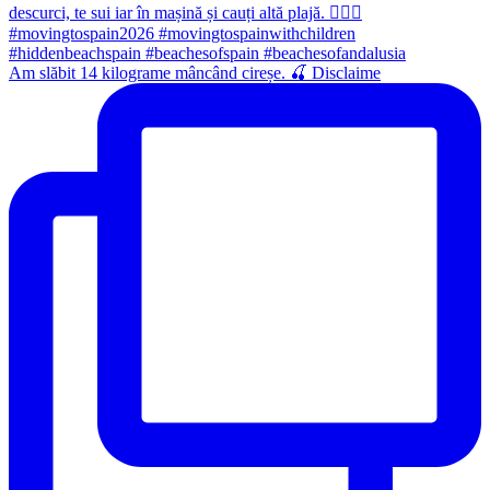
Am slăbit 14 kilograme mâncând cireșe. 🍒 Disclaime