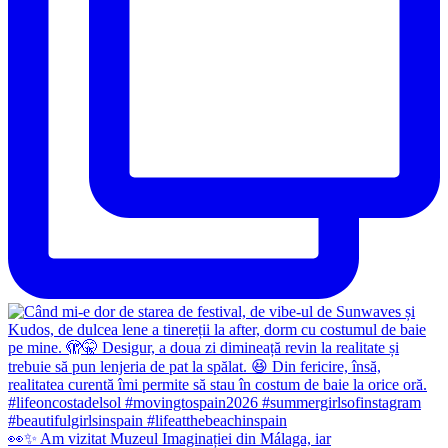
👀✨️ Am vizitat Muzeul Imaginației din Málaga, iar