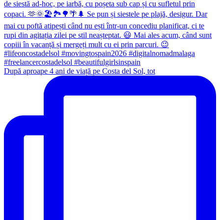
După aproape 4 ani de viață pe Costa del Sol, tot