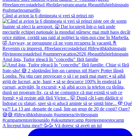
Când ai avion la 6 dimineața și vrei să prinzi niș
Anul ăsta, Tudor pleacă în "concediu" fără familie
A început luna mea!! 🥳🥳 Vă doresc să aveți un iul