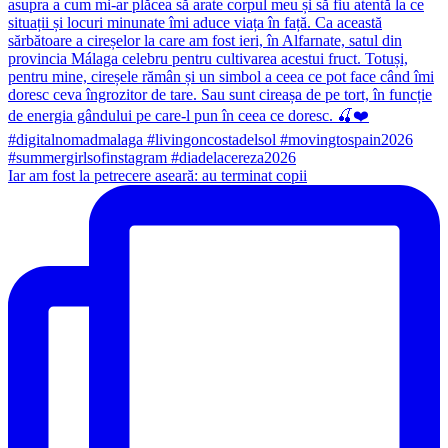
Iar am fost la petrecere aseară: au terminat copii