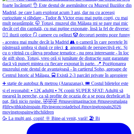
🥳 La mulți ani, copii! 🌞 Bine-ai venit, vară! 🏖 Bi