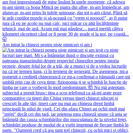
Am intrat la chinezi pentru niște nimicuri și am i