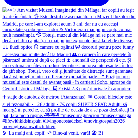
🥳 La mulți ani, copii! 🌞 Bine-ai venit, vară! 🏖 Bi