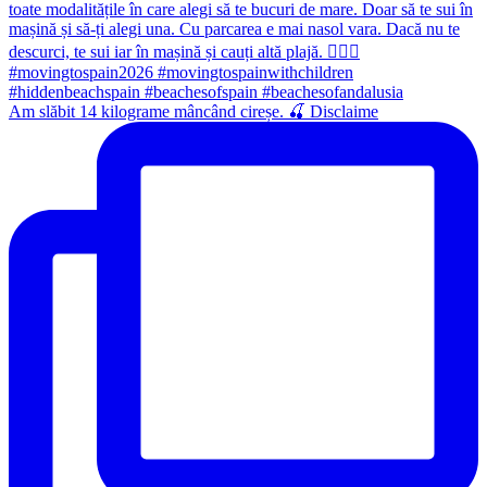
Am slăbit 14 kilograme mâncând cireșe. 🍒 Disclaime