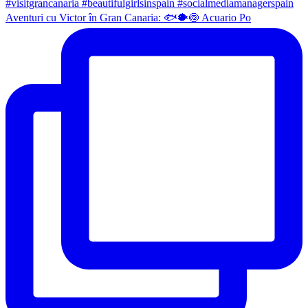
Aventuri cu Victor în Gran Canaria: 🐟🐡🍥 Acuario Po