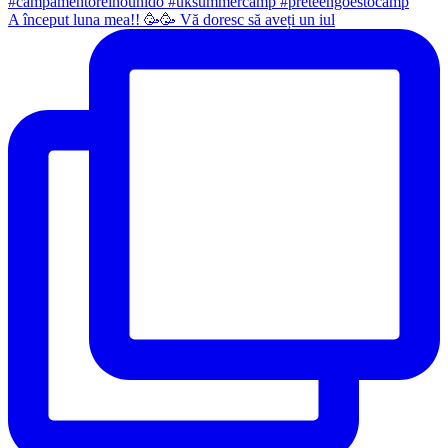
A început luna mea!! 🥳🥳 Vă doresc să aveți un iul