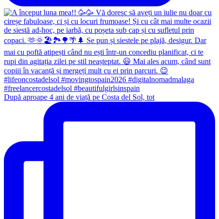
După aproape 4 ani de viață pe Costa del Sol, tot