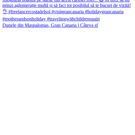
Dunele din Maspalomas, Gran Canaria ℹ️ Câteva sf