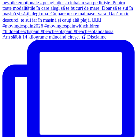
Am slăbit 14 kilograme mâncând cireșe. 🍒 Disclaime