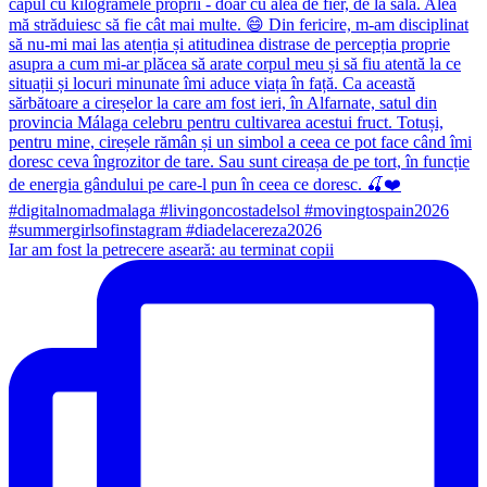
Iar am fost la petrecere aseară: au terminat copii