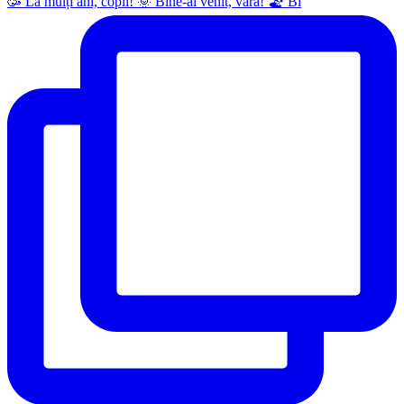
🥳 La mulți ani, copii! 🌞 Bine-ai venit, vară! 🏖 Bi