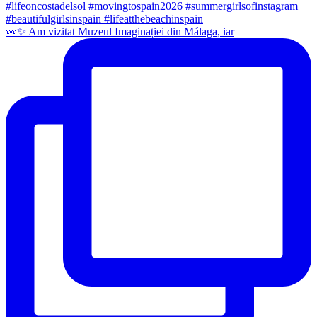
👀✨️ Am vizitat Muzeul Imaginației din Málaga, iar