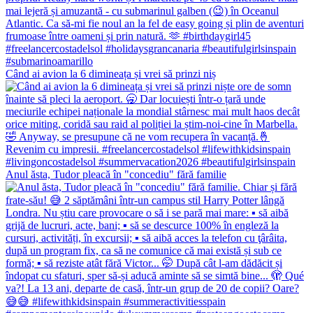
Când ai avion la 6 dimineața și vrei să prinzi niș
Anul ăsta, Tudor pleacă în "concediu" fără familie