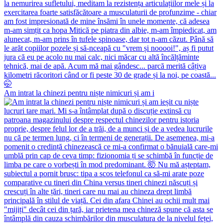
Am intrat la chinezi pentru niște nimicuri și am i