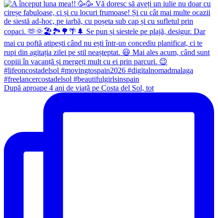
După aproape 4 ani de viață pe Costa del Sol, tot