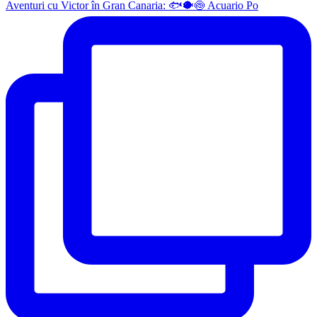
Aventuri cu Victor în Gran Canaria: 🐟🐡🍥 Acuario Po