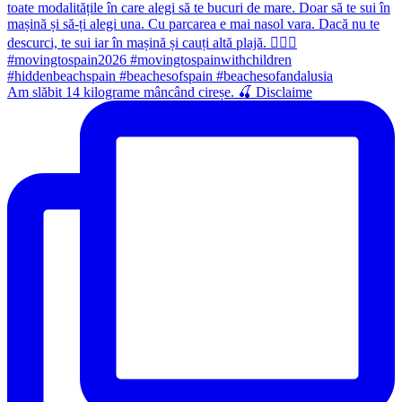
Am slăbit 14 kilograme mâncând cireșe. 🍒 Disclaime