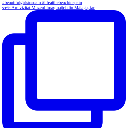
👀✨️ Am vizitat Muzeul Imaginației din Málaga, iar