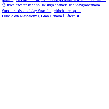
Dunele din Maspalomas, Gran Canaria ℹ️ Câteva sf