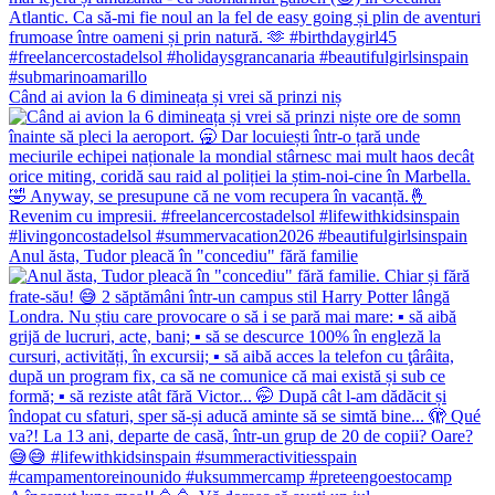
Când ai avion la 6 dimineața și vrei să prinzi niș
Anul ăsta, Tudor pleacă în "concediu" fără familie