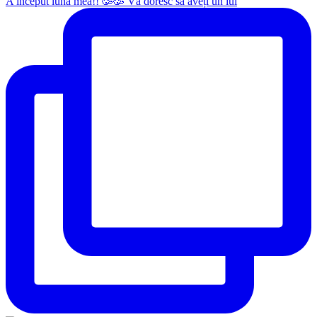
A început luna mea!! 🥳🥳 Vă doresc să aveți un iul