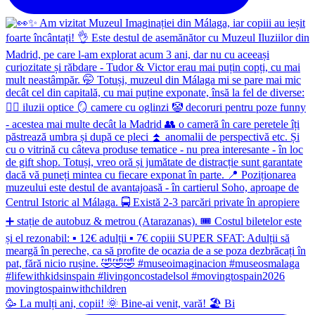
🥳 La mulți ani, copii! 🌞 Bine-ai venit, vară! 🏖 Bi