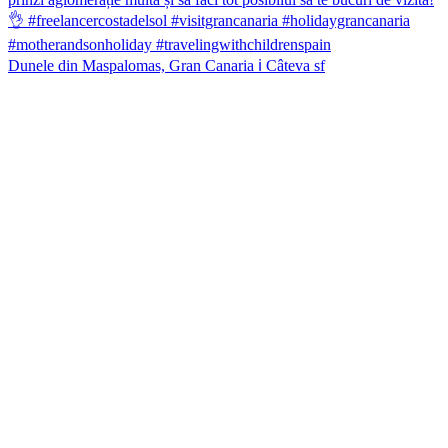
Dunele din Maspalomas, Gran Canaria ℹ️ Câteva sf