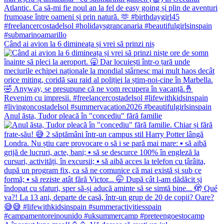
Când ai avion la 6 dimineața și vrei să prinzi niș
Anul ăsta, Tudor pleacă în "concediu" fără familie