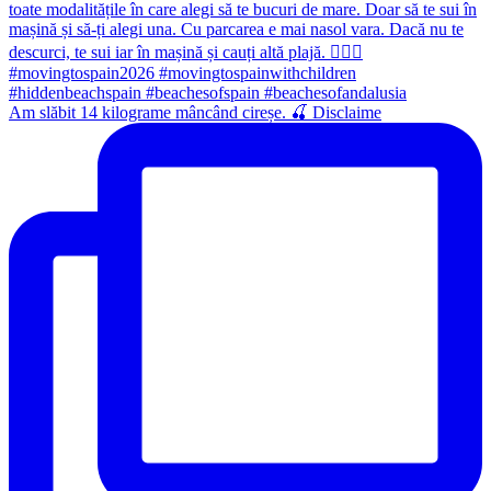
Am slăbit 14 kilograme mâncând cireșe. 🍒 Disclaime