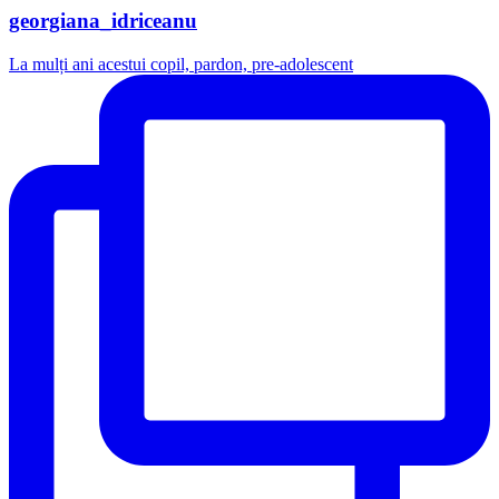
georgiana_idriceanu
La mulți ani acestui copil, pardon, pre-adolescent