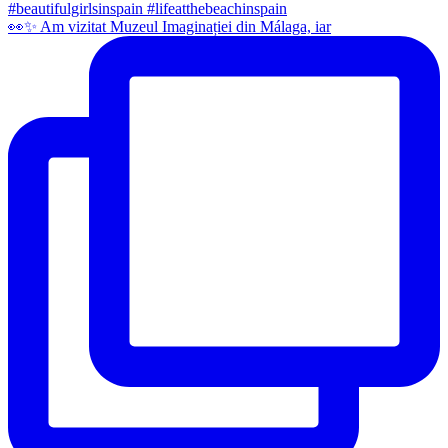
👀✨️ Am vizitat Muzeul Imaginației din Málaga, iar