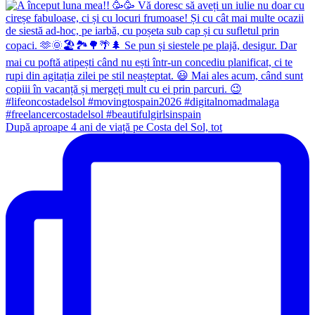
După aproape 4 ani de viață pe Costa del Sol, tot