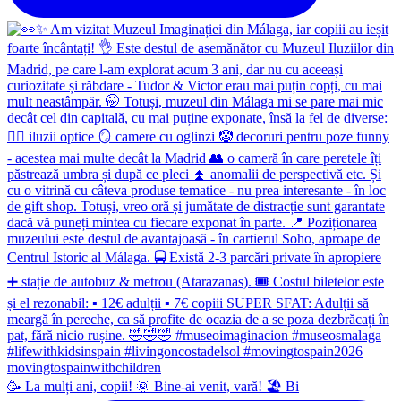
🥳 La mulți ani, copii! 🌞 Bine-ai venit, vară! 🏖 Bi