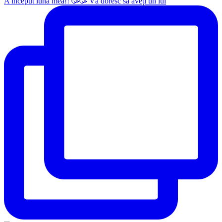
A început luna mea!! 🥳🥳 Vă doresc să aveți un iul