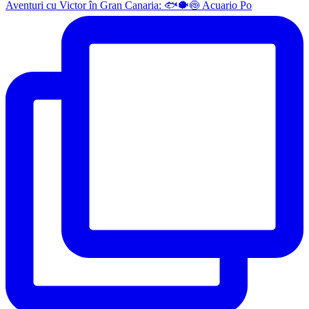
Aventuri cu Victor în Gran Canaria: 🐟🐡🍥 Acuario Po