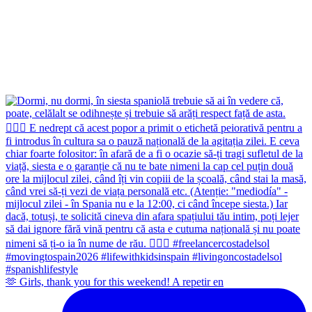
🫶 Girls, thank you for this weekend! A repetir en