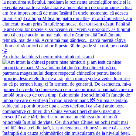
Am intrat la chinezi pentru niște nimicuri și am i